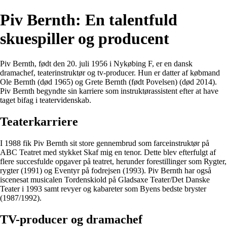
Piv Bernth: En talentfuld
skuespiller og producent
Piv Bernth, født den 20. juli 1956 i Nykøbing F, er en dansk
dramachef, teaterinstruktør og tv-producer. Hun er datter af købmand
Ole Bernth (død 1965) og Grete Bernth (født Povelsen) (død 2014).
Piv Bernth begyndte sin karriere som instruktørassistent efter at have
taget bifag i teatervidenskab.
Teaterkarriere
I 1988 fik Piv Bernth sit store gennembrud som farceinstruktør på
ABC Teatret med stykket Skaf mig en tenor. Dette blev efterfulgt af
flere succesfulde opgaver på teatret, herunder forestillinger som Rygter,
rygter (1991) og Eventyr på fodrejsen (1993). Piv Bernth har også
iscenesat musicalen Tordenskiold på Gladsaxe Teater/Det Danske
Teater i 1993 samt revyer og kabareter som Byens bedste bryster
(1987/1992).
TV-producer og dramachef