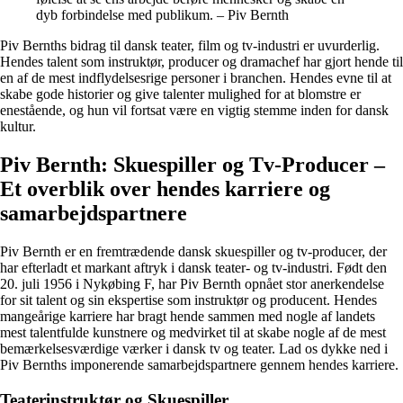
dyb forbindelse med publikum. – Piv Bernth
Piv Bernths bidrag til dansk teater, film og tv-industri er uvurderlig.
Hendes talent som instruktør, producer og dramachef har gjort hende til
en af de mest indflydelsesrige personer i branchen. Hendes evne til at
skabe gode historier og give talenter mulighed for at blomstre er
enestående, og hun vil fortsat være en vigtig stemme inden for dansk
kultur.
Piv Bernth: Skuespiller og Tv-Producer –
Et overblik over hendes karriere og
samarbejdspartnere
Piv Bernth er en fremtrædende dansk skuespiller og tv-producer, der
har efterladt et markant aftryk i dansk teater- og tv-industri. Født den
20. juli 1956 i Nykøbing F, har Piv Bernth opnået stor anerkendelse
for sit talent og sin ekspertise som instruktør og producent. Hendes
mangeårige karriere har bragt hende sammen med nogle af landets
mest talentfulde kunstnere og medvirket til at skabe nogle af de mest
bemærkelsesværdige værker i dansk tv og teater. Lad os dykke ned i
Piv Bernths imponerende samarbejdspartnere gennem hendes karriere.
Teaterinstruktør og Skuespiller