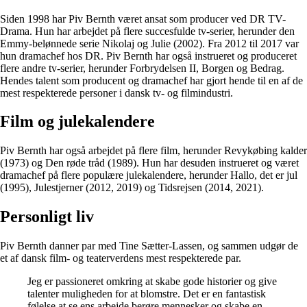
Siden 1998 har Piv Bernth været ansat som producer ved DR TV-
Drama. Hun har arbejdet på flere succesfulde tv-serier, herunder den
Emmy-belønnede serie Nikolaj og Julie (2002). Fra 2012 til 2017 var
hun dramachef hos DR. Piv Bernth har også instrueret og produceret
flere andre tv-serier, herunder Forbrydelsen II, Borgen og Bedrag.
Hendes talent som producent og dramachef har gjort hende til en af de
mest respekterede personer i dansk tv- og filmindustri.
Film og julekalendere
Piv Bernth har også arbejdet på flere film, herunder Revykøbing kalder
(1973) og Den røde tråd (1989). Hun har desuden instrueret og været
dramachef på flere populære julekalendere, herunder Hallo, det er jul
(1995), Julestjerner (2012, 2019) og Tidsrejsen (2014, 2021).
Personligt liv
Piv Bernth danner par med Tine Sætter-Lassen, og sammen udgør de
et af dansk film- og teaterverdens mest respekterede par.
Jeg er passioneret omkring at skabe gode historier og give
talenter muligheden for at blomstre. Det er en fantastisk
følelse at se ens arbejde berøre mennesker og skabe en