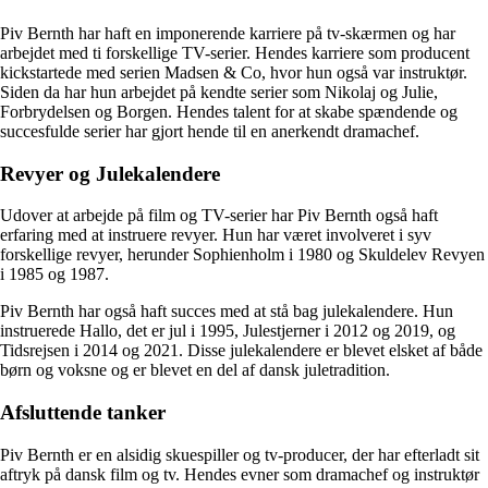
Piv Bernth har haft en imponerende karriere på tv-skærmen og har
arbejdet med ti forskellige TV-serier. Hendes karriere som producent
kickstartede med serien Madsen & Co, hvor hun også var instruktør.
Siden da har hun arbejdet på kendte serier som Nikolaj og Julie,
Forbrydelsen og Borgen. Hendes talent for at skabe spændende og
succesfulde serier har gjort hende til en anerkendt dramachef.
Revyer og Julekalendere
Udover at arbejde på film og TV-serier har Piv Bernth også haft
erfaring med at instruere revyer. Hun har været involveret i syv
forskellige revyer, herunder Sophienholm i 1980 og Skuldelev Revyen
i 1985 og 1987.
Piv Bernth har også haft succes med at stå bag julekalendere. Hun
instruerede Hallo, det er jul i 1995, Julestjerner i 2012 og 2019, og
Tidsrejsen i 2014 og 2021. Disse julekalendere er blevet elsket af både
børn og voksne og er blevet en del af dansk juletradition.
Afsluttende tanker
Piv Bernth er en alsidig skuespiller og tv-producer, der har efterladt sit
aftryk på dansk film og tv. Hendes evner som dramachef og instruktør