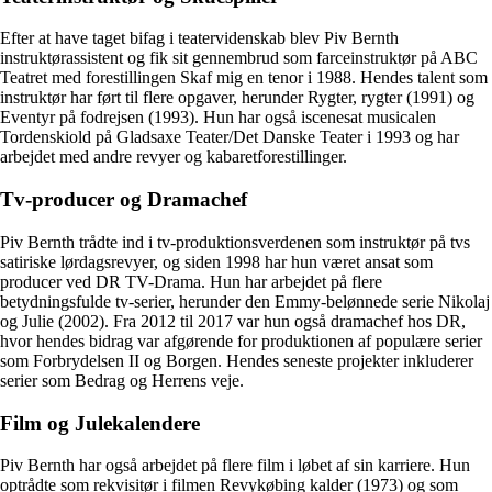
Efter at have taget bifag i teatervidenskab blev Piv Bernth
instruktørassistent og fik sit gennembrud som farceinstruktør på ABC
Teatret med forestillingen Skaf mig en tenor i 1988. Hendes talent som
instruktør har ført til flere opgaver, herunder Rygter, rygter (1991) og
Eventyr på fodrejsen (1993). Hun har også iscenesat musicalen
Tordenskiold på Gladsaxe Teater/Det Danske Teater i 1993 og har
arbejdet med andre revyer og kabaretforestillinger.
Tv-producer og Dramachef
Piv Bernth trådte ind i tv-produktionsverdenen som instruktør på tvs
satiriske lørdagsrevyer, og siden 1998 har hun været ansat som
producer ved DR TV-Drama. Hun har arbejdet på flere
betydningsfulde tv-serier, herunder den Emmy-belønnede serie Nikolaj
og Julie (2002). Fra 2012 til 2017 var hun også dramachef hos DR,
hvor hendes bidrag var afgørende for produktionen af populære serier
som Forbrydelsen II og Borgen. Hendes seneste projekter inkluderer
serier som Bedrag og Herrens veje.
Film og Julekalendere
Piv Bernth har også arbejdet på flere film i løbet af sin karriere. Hun
optrådte som rekvisitør i filmen Revykøbing kalder (1973) og som