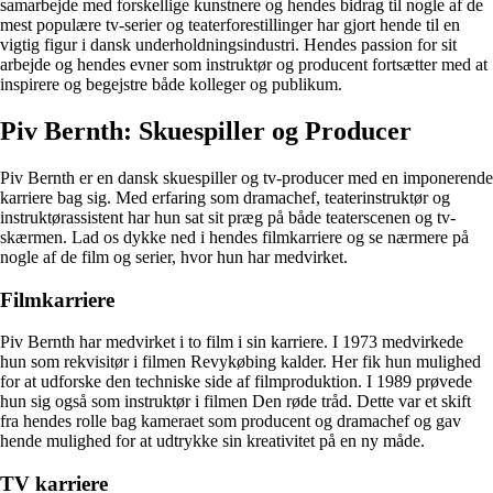
samarbejde med forskellige kunstnere og hendes bidrag til nogle af de
mest populære tv-serier og teaterforestillinger har gjort hende til en
vigtig figur i dansk underholdningsindustri. Hendes passion for sit
arbejde og hendes evner som instruktør og producent fortsætter med at
inspirere og begejstre både kolleger og publikum.
Piv Bernth: Skuespiller og Producer
Piv Bernth er en dansk skuespiller og tv-producer med en imponerende
karriere bag sig. Med erfaring som dramachef, teaterinstruktør og
instruktørassistent har hun sat sit præg på både teaterscenen og tv-
skærmen. Lad os dykke ned i hendes filmkarriere og se nærmere på
nogle af de film og serier, hvor hun har medvirket.
Filmkarriere
Piv Bernth har medvirket i to film i sin karriere. I 1973 medvirkede
hun som rekvisitør i filmen Revykøbing kalder. Her fik hun mulighed
for at udforske den techniske side af filmproduktion. I 1989 prøvede
hun sig også som instruktør i filmen Den røde tråd. Dette var et skift
fra hendes rolle bag kameraet som producent og dramachef og gav
hende mulighed for at udtrykke sin kreativitet på en ny måde.
TV karriere