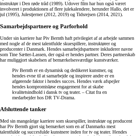
instruktør i Den røde tråd (1989). Udover film har hun også været
involveret i produktionen af flere julekalendere, herunder Hallo, det er
jul (1995), Julestjerner (2012, 2019) og Tidsrejsen (2014, 2021).
Samarbejdspartnere og Parforhold
Under sin karriere har Piv Bernth haft privilegiet af at arbejde sammen
med nogle af de mest talentfulde skuespillere, instruktører og
producenter i Danmark. Hendes samarbejdspartnere inkluderer navne
som Tine Sætter-Lassen, der også er hendes partner. Deres partnerskab
har muliggjort skabelsen af bemærkelsesværdige kunstværker.
Piv Bernth er en dynamisk og dedikeret kunstner, og
hendes evne til at samarbejde og inspirere andre er en
afgørende faktor i hendes succes. Hendes værk afspejler
hendes kompromisløse engagement for at skabe
kvalitetsindhold i dansk tv og teater. – Citat fra en
medarbejder hos DR TV-Drama.
Afsluttende tanker
Med sin mangeårige karriere som skuespiller, instruktør og producent
har Piv Bernth gjort sig bemærket som en af Danmarks mest
talentfulde og succesfulde kunstnere inden for tv og teater. Hendes