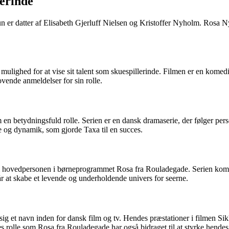
lerinde
 er datter af Elisabeth Gjerluff Nielsen og Kristoffer Nyholm. Rosa Ny
ulighed for at vise sit talent som skuespillerinde. Filmen er en komedi
ende anmeldelser for sin rolle.
 en betydningsfuld rolle. Serien er en dansk dramaserie, der følger pers
e og dynamik, som gjorde Taxa til en succes.
 hovedpersonen i børneprogrammet Rosa fra Rouladegade. Serien kombin
r at skabe et levende og underholdende univers for seerne.
ig et navn inden for dansk film og tv. Hendes præstationer i filmen Sikke
es rolle som Rosa fra Rouladegade har også bidraget til at styrke hende