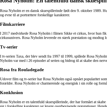
Rosa Nyholm: En talentfuld dansk skuespil
Rosa Nyholm er en dansk skuespillerinde født den 9. oktober 1989. Hun
og evne til at portrættere forskellige karakterer.
Filmkarriere
I 2017 medvirkede Rosa Nyholm i filmen Sikke et cirkus, hvor hun fik m
cirkusunivers. Rosa Nyholm leverede en stærk præstation og modtog lov
Tv-serier
I tv-serien Taxa, der blev sendt fra 1997 til 1999, spillede Rosa Nyholm
Nyholm var med i 26 episoder af serien og bidrog til at skabe den nerv
Rosa fra Rouladegade
Udover film og tv-serier har Rosa Nyholm også opnået popularitet som
forældre. Rosa Nyholm er charmerende og energisk i sin rolle og formå
Konklusion
Rosa Nyholm er en talentfuld skuespillerinde, der har formået at skabe s
sig i forskellige karakterer og levere overbevisende præstationer. Hend