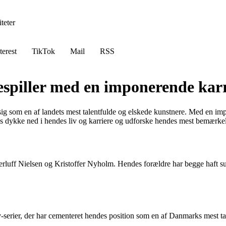
teter
terest
TikTok
Mail
RSS
spiller med en imponerende karr
ig som en af landets mest talentfulde og elskede kunstnere. Med en impo
os dykke ned i hendes liv og karriere og udforske hendes mest bemærkel
rluff Nielsen og Kristoffer Nyholm. Hendes forældre har begge haft suc
rier, der har cementeret hendes position som en af Danmarks mest tale