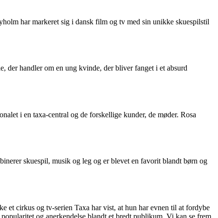
holm har markeret sig i dansk film og tv med sin unikke skuespilstil
e, der handler om en ung kvinde, der bliver fanget i et absurd
onalet i en taxa-central og de forskellige kunder, de møder. Rosa
erer skuespil, musik og leg og er blevet en favorit blandt børn og
 et cirkus og tv-serien Taxa har vist, at hun har evnen til at fordybe
s popularitet og anerkendelse blandt et bredt publikum. Vi kan se frem