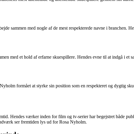
ejde sammen med nogle af de mest respekterede navne i branchen. Hende
n med et hold af erfarne skuespillere. Hendes evne til at indgå i et s
olm formået at styrke sin position som en respekteret og dygtig skuespi
tid. Hendes værker inden for film og tv-serier har begejstret både pub
 håndværk ser fremtiden lys ud for Rosa Nyholm.