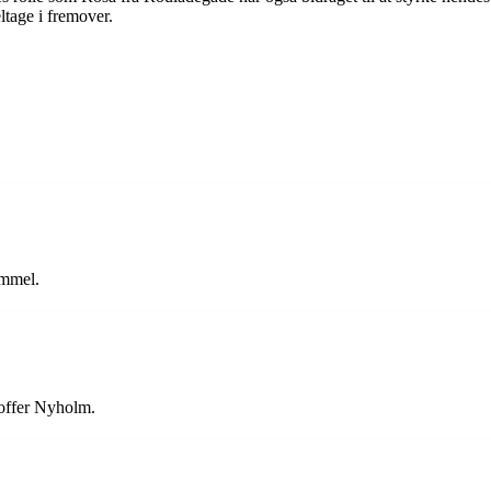
ltage i fremover.
ammel.
toffer Nyholm.