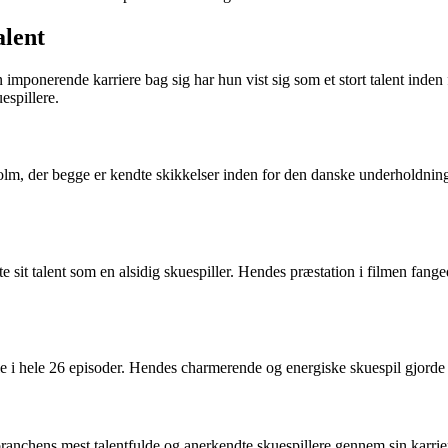
alent
onerende karriere bag sig har hun vist sig som et stort talent inden for 
espillere.
olm, der begge er kendte skikkelser inden for den danske underholdnin
e sit talent som en alsidig skuespiller. Hendes præstation i filmen f
i hele 26 episoder. Hendes charmerende og energiske skuespil gjorde hen
anchens mest talentfulde og anerkendte skuespillere gennem sin karrier