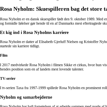
Rosa Nyholm: Skuespilleren bag det store t
Rosa Nyholm er en dansk skuespiller født den 9. oktober 1989. Med en imp
og formidle følelser gør hende til en af Danmarks mest eftertragtede sku
Et kig ind i Rosa Nyholms karriere
Rosa Nyholm er datter af Elisabeth Gjerluff Nielsen og Kristoffer Nyh
startede sin karriere tidligt.
Film
I 2017 medvirkede Rosa Nyholm i filmen Sikke et cirkus, hvor hun vist
hendes position som en af landets mest lovende talenter.
TV-serier
I tv-serien Taxa fra 1997-1999 spillede Rosa Nyholm en prominent rolle 
Nyholm og samarbejderne
Rosa Nyholm har haft fornøjelsen af at arbejde sammen med nogle af br