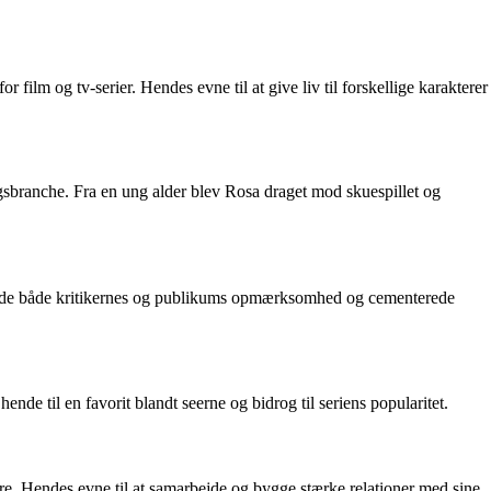
film og tv-serier. Hendes evne til at give liv til forskellige karakterer
gsbranche. Fra en ung alder blev Rosa draget mod skuespillet og
angede både kritikernes og publikums opmærksomhed og cementerede
de til en favorit blandt seerne og bidrog til seriens popularitet.
e. Hendes evne til at samarbejde og bygge stærke relationer med sine