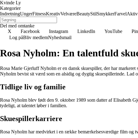
Kvinde Ly
Kategorier
Indretning
Unger
Fitness
Kreativ
Velvære
Beauty
Stil
Smykker
Farvel
Aktivi
Del med omtanke
X
Facebook
Instagram
LinkedIn
YouTube
Pin
Log på
Bliv medlem
Nyhedsmail
Rosa Nyholm: En talentfuld skue
Rosa Marie Gjerluff Nyholm er en dansk skuespiller, der har markeret s
Nyholm bevist sit værd som en alsidig og dygtig skuespillerinde. Lad 
Tidlige liv og familie
Rosa Nyholm blev født den 9. oktober 1989 som datter af Elisabeth Gje
tydeligt, at talentet løber i familien.
Skuespillerkarriere
Rosa Nyholm har medvirket i en række bemærkelsesværdige film og tv-se