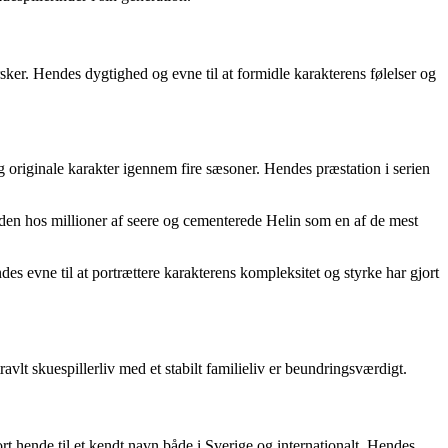
ker. Hendes dygtighed og evne til at formidle karakterens følelser og
originale karakter igennem fire sæsoner. Hendes præstation i serien
n hos millioner af seere og cementerede Helin som en af ​​de mest
 evne til at portrættere karakterens kompleksitet og styrke har gjort
lt skuespillerliv med et stabilt familieliv er beundringsværdigt.
ort hende til et kendt navn både i Sverige og internationalt. Hendes