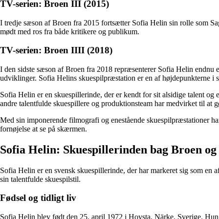
TV-serien: Broen III (2015)
I tredje sæson af Broen fra 2015 fortsætter Sofia Helin sin rolle som S
mødt med ros fra både kritikere og publikum.
TV-serien: Broen IIII (2018)
I den sidste sæson af Broen fra 2018 repræsenterer Sofia Helin endnu
udviklinger. Sofia Helins skuespilpræstation er en af højdepunkterne i s
Sofia Helin er en skuespillerinde, der er kendt for sit alsidige talent
andre talentfulde skuespillere og produktionsteam har medvirket til at gø
Med sin imponerende filmografi og enestående skuespilpræstationer har 
fornøjelse at se på skærmen.
Sofia Helin: Skuespillerinden bag Broen og
Sofia Helin er en svensk skuespillerinde, der har markeret sig som en 
sin talentfulde skuespilstil.
Fødsel og tidligt liv
Sofia Helin blev født den 25. april 1972 i Hovsta, Närke, Sverige. Hun 