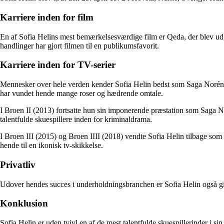
Karriere inden for film
En af Sofia Helins mest bemærkelsesværdige film er Qeda, der blev udgi
handlinger har gjort filmen til en publikumsfavorit.
Karriere inden for TV-serier
Mennesker over hele verden kender Sofia Helin bedst som Saga Norén fr
har vundet hende mange roser og hædrende omtale.
I Broen II (2013) fortsatte hun sin imponerende præstation som Saga 
talentfulde skuespillere inden for kriminaldrama.
I Broen III (2015) og Broen IIII (2018) vendte Sofia Helin tilbage som
hende til en ikonisk tv-skikkelse.
Privatliv
Udover hendes succes i underholdningsbranchen er Sofia Helin også gift
Konklusion
Sofia Helin er uden tvivl en af de mest talentfulde skuespillerinder i s