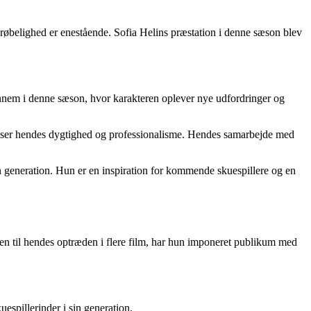
krøbelighed er enestående. Sofia Helins præstation i denne sæson blev
nnem i denne sæson, hvor karakteren oplever nye udfordringer og
oen viser hendes dygtighed og professionalisme. Hendes samarbejde med
n generation. Hun er en inspiration for kommende skuespillere og en
oen til hendes optræden i flere film, har hun imponeret publikum med
espillerinder i sin generation.