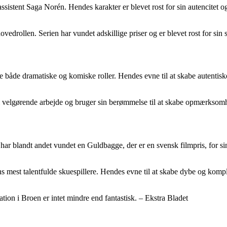
sistent Saga Norén. Hendes karakter er blevet rost for sin autencitet og
 hovedrollen. Serien har vundet adskillige priser og er blevet rost for si
lle både dramatiske og komiske roller. Hendes evne til at skabe autentiske
t i velgørende arbejde og bruger sin berømmelse til at skabe opmærkso
n har blandt andet vundet en Guldbagge, der er en svensk filmpris, for s
s mest talentfulde skuespillere. Hendes evne til at skabe dybe og komple
ation i Broen er intet mindre end fantastisk. – Ekstra Bladet