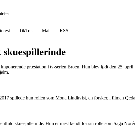
teter
terest
TikTok
Mail
RSS
k skuespillerinde
in imponerende præstation i tv-serien Broen. Hun blev født den 25. apri
jelm.
 2017 spillede hun rollen som Mona Lindkvist, en forsker, i filmen Qeda
talentfuld skuespillerinde. Hun er mest kendt for sin rolle som Saga Nor