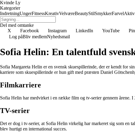
Kvinde Ly
Kategorier
Indretning
Unger
Fitness
Kreativ
Velvære
Beauty
Stil
Smykker
Farvel
Aktivi
Del med omtanke
X
Facebook
Instagram
LinkedIn
YouTube
Pin
Log på
Bliv medlem
Nyhedsmail
Sofia Helin: En talentfuld svens
Sofia Margareta Helin er en svensk skuespillerinde, der er kendt for s
karriere som skuespillerinde er hun gift med præsten Daniel Götschenh
Filmkarriere
Sofia Helin har medvirket i en række film og tv-serier gennem årene. I
TV-serier
Det er dog i tv-serier, at Sofia Helin virkelig har markeret sig som en 
blev hurtigt en international succes.