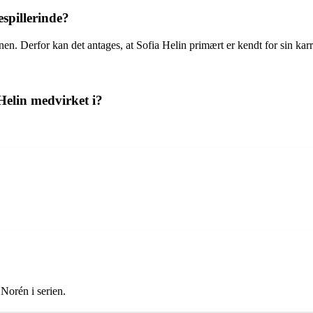
espillerinde?
nen. Derfor kan det antages, at Sofia Helin primært er kendt for sin kar
elin medvirket i?
Norén i serien.