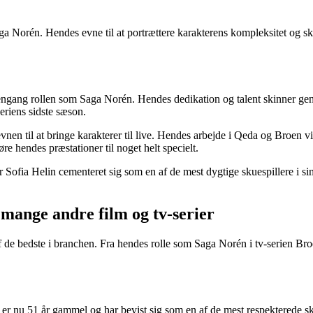
aga Norén. Hendes evne til at portrættere karakterens kompleksitet og s
 engang rollen som Saga Norén. Hendes dedikation og talent skinner ge
eriens sidste sæson.
 og evnen til at bringe karakterer til live. Hendes arbejde i Qeda og Br
re hendes præstationer til noget helt specielt.
Sofia Helin cementeret sig som en af de mest dygtige skuespillere i si
 mange andre film og tv-serier
af de bedste i branchen. Fra hendes rolle som Saga Norén i tv-serien Br
er nu 51 år gammel og har bevist sig som en af de mest respekterede sku