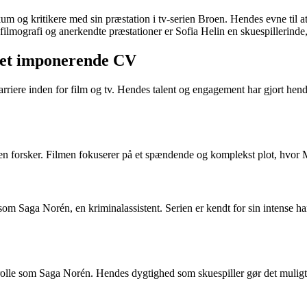
um og kritikere med sin præstation i tv-serien Broen. Hendes evne til a
lmografi og anerkendte præstationer er Sofia Helin en skuespillerinde, 
d et imponerende CV
rriere inden for film og tv. Hendes talent og engagement har gjort hende 
en forsker. Filmen fokuserer på et spændende og komplekst plot, hvor M
som Saga Norén, en kriminalassistent. Serien er kendt for sin intense h
 rolle som Saga Norén. Hendes dygtighed som skuespiller gør det muligt