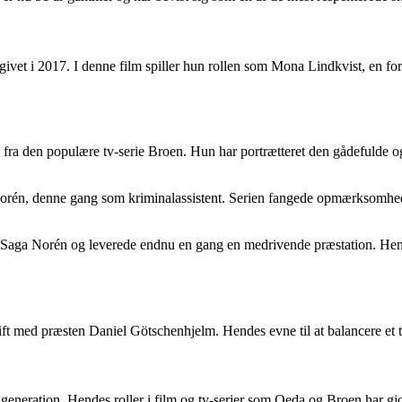
vet i 2017. I denne film spiller hun rollen som Mona Lindkvist, en fors
a den populære tv-serie Broen. Hun har portrætteret den gådefulde og 
Norén, denne gang som kriminalassistent. Serien fangede opmærksomhede
 Saga Norén og leverede endnu en gang en medrivende præstation. Hendes
 med præsten Daniel Götschenhjelm. Hendes evne til at balancere et trav
in generation. Hendes roller i film og tv-serier som Qeda og Broen har gj