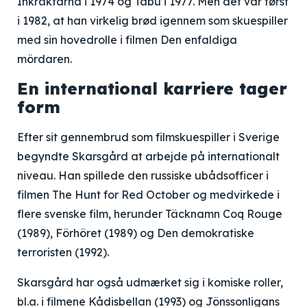
Inkräktarna i 1974 og Tabu i 1977. Men det var først
i 1982, at han virkelig brød igennem som skuespiller
med sin hovedrolle i filmen Den enfaldiga
mördaren.
En international karriere tager
form
Efter sit gennembrud som filmskuespiller i Sverige
begyndte Skarsgård at arbejde på internationalt
niveau. Han spillede den russiske ubådsofficer i
filmen The Hunt for Red October og medvirkede i
flere svenske film, herunder Täcknamn Coq Rouge
(1989), Förhöret (1989) og Den demokratiske
terroristen (1992).
Skarsgård har også udmærket sig i komiske roller,
bl.a. i filmene Kådisbellan (1993) og Jönssonligans