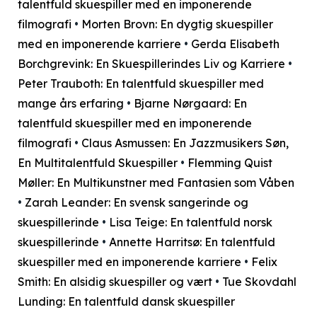
talentfuld skuespiller med en imponerende
filmografi
•
Morten Brovn: En dygtig skuespiller
med en imponerende karriere
•
Gerda Elisabeth
Borchgrevink: En Skuespillerindes Liv og Karriere
•
Peter Trauboth: En talentfuld skuespiller med
mange års erfaring
•
Bjarne Nørgaard: En
talentfuld skuespiller med en imponerende
filmografi
•
Claus Asmussen: En Jazzmusikers Søn,
En Multitalentfuld Skuespiller
•
Flemming Quist
Møller: En Multikunstner med Fantasien som Våben
•
Zarah Leander: En svensk sangerinde og
skuespillerinde
•
Lisa Teige: En talentfuld norsk
skuespillerinde
•
Annette Harritsø: En talentfuld
skuespiller med en imponerende karriere
•
Felix
Smith: En alsidig skuespiller og vært
•
Tue Skovdahl
Lunding: En talentfuld dansk skuespiller