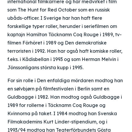
international filmkarriere og har medvirket i film
som The Hunt for Red October som en russisk
ubåds-officer. I Sverige har han haft flere
forskellige typer roller, herunder i seriefilmen om
kaptajn Hamilton Täcknamn Coq Rouge i 1989, tv-
filmen Förhöret i 1989 og Den demokratiske
terroristen i 1992. Han har også haft komiske roller,
f.eks. i Kådisbellan i 1993 og som Herman Melvin i
Jönssonligans största kupp i 1995.
For sin rolle i Den enfaldiga mördaren modtog han
en sølvbjørn på filmfestivalen i Berlin samt en
Guldbagge i 1982. Han modtog også Guldbagge i
1989 for rollerne i Täcknamn Coq Rouge og
Kvinnorna på taket. I 1984 modtog han Svenska
Filmakademins Kurt Linder-stipendium, og i
1993/94 modtog han Teaterförbundets Gösta