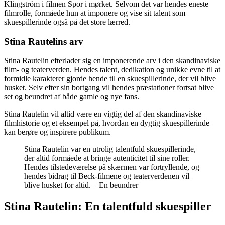
Klingström i filmen Spor i mørket. Selvom det var hendes eneste
filmrolle, formåede hun at imponere og vise sit talent som
skuespillerinde også på det store lærred.
Stina Rautelins arv
Stina Rautelin efterlader sig en imponerende arv i den skandinaviske
film- og teaterverden. Hendes talent, dedikation og unikke evne til at
formidle karakterer gjorde hende til en skuespillerinde, der vil blive
husket. Selv efter sin bortgang vil hendes præstationer fortsat blive
set og beundret af både gamle og nye fans.
Stina Rautelin vil altid være en vigtig del af den skandinaviske
filmhistorie og et eksempel på, hvordan en dygtig skuespillerinde
kan berøre og inspirere publikum.
Stina Rautelin var en utrolig talentfuld skuespillerinde,
der altid formåede at bringe autenticitet til sine roller.
Hendes tilstedeværelse på skærmen var fortryllende, og
hendes bidrag til Beck-filmene og teaterverdenen vil
blive husket for altid. – En beundrer
Stina Rautelin: En talentfuld skuespiller