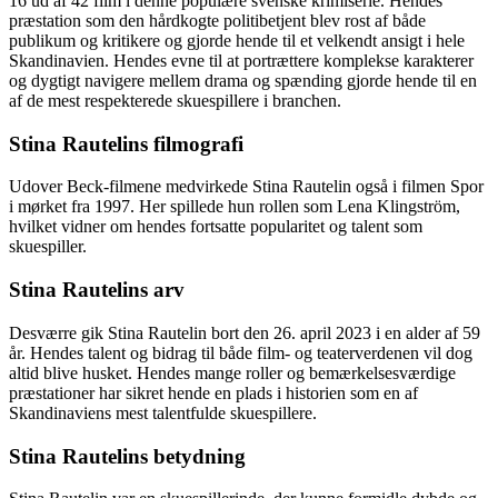
16 ud af 42 film i denne populære svenske krimiserie. Hendes
præstation som den hårdkogte politibetjent blev rost af både
publikum og kritikere og gjorde hende til et velkendt ansigt i hele
Skandinavien. Hendes evne til at portrættere komplekse karakterer
og dygtigt navigere mellem drama og spænding gjorde hende til en
af de mest respekterede skuespillere i branchen.
Stina Rautelins filmografi
Udover Beck-filmene medvirkede Stina Rautelin også i filmen Spor
i mørket fra 1997. Her spillede hun rollen som Lena Klingström,
hvilket vidner om hendes fortsatte popularitet og talent som
skuespiller.
Stina Rautelins arv
Desværre gik Stina Rautelin bort den 26. april 2023 i en alder af 59
år. Hendes talent og bidrag til både film- og teaterverdenen vil dog
altid blive husket. Hendes mange roller og bemærkelsesværdige
præstationer har sikret hende en plads i historien som en af
Skandinaviens mest talentfulde skuespillere.
Stina Rautelins betydning