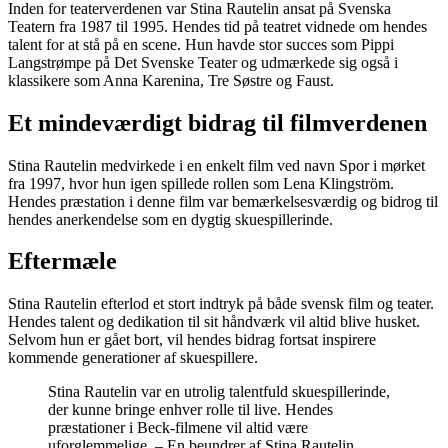
Inden for teaterverdenen var Stina Rautelin ansat på Svenska
Teatern fra 1987 til 1995. Hendes tid på teatret vidnede om hendes
talent for at stå på en scene. Hun havde stor succes som Pippi
Langstrømpe på Det Svenske Teater og udmærkede sig også i
klassikere som Anna Karenina, Tre Søstre og Faust.
Et mindeværdigt bidrag til filmverdenen
Stina Rautelin medvirkede i en enkelt film ved navn Spor i mørket
fra 1997, hvor hun igen spillede rollen som Lena Klingström.
Hendes præstation i denne film var bemærkelsesværdig og bidrog til
hendes anerkendelse som en dygtig skuespillerinde.
Eftermæle
Stina Rautelin efterlod et stort indtryk på både svensk film og teater.
Hendes talent og dedikation til sit håndværk vil altid blive husket.
Selvom hun er gået bort, vil hendes bidrag fortsat inspirere
kommende generationer af skuespillere.
Stina Rautelin var en utrolig talentfuld skuespillerinde,
der kunne bringe enhver rolle til live. Hendes
præstationer i Beck-filmene vil altid være
uforglemmelige. – En beundrer af Stina Rautelin