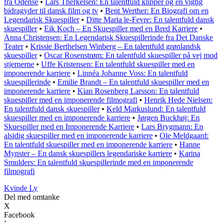
fra Odense
•
Lars Therkelsen: En talentfuld klipper og en vigtig
bidragyder til dansk film og tv
•
Bent Werther: En Biografi om en
Legendarisk Skuespiller
•
Ditte Maria le-Fevre: En talentfuld dansk
skuespiller
•
Eik Koch – En Skuespiller med en Bred Karriere
•
Anna Christensen: En Legendarisk Skuespillerinde fra Det Danske
Teater
•
Krissie Berthelsen Winberg – En talentfuld grønlandsk
skuespiller
•
Oscar Rosenstrøm: En talentfuld skuespiller på vej mod
stjernerne
•
Uffe Kristensen: En talentfuld skuespiller med en
imponerende karriere
•
Linnéa Johanne Voss: En talentfuld
skuespillerinde
•
Emilie Brandt – En talentfuld skuespiller med en
imponerende karriere
•
Kian Rosenberg Larsson: En talentfuld
skuespiller med en imponerende filmografi
•
Henrik Hede Nielsen:
En talentfuld dansk skuespiller
•
Keld Markuslund: En talentfuld
skuespiller med en imponerende karriere
•
Jørgen Buckhøj: En
Skuespiller med en Imponerende Karriere
•
Lars Brygmann: En
alsidig skuespiller med en imponerende karriere
•
Ole Meldgaard:
En talentfuld skuespiller med en imponerende karriere
•
Hanne
Mynster – En dansk skuespillers legendariske karriere
•
Karina
Smulders: En talentfuld skuespillerinde med en imponerende
filmografi
Kvinde Ly
Del med omtanke
X
Facebook