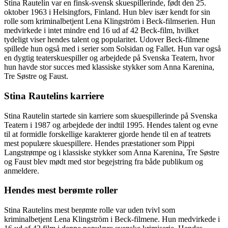
Stina Rautelin var en finsk-svensk skuespillerinde, født den 25.
oktober 1963 i Helsingfors, Finland. Hun blev især kendt for sin
rolle som kriminalbetjent Lena Klingström i Beck-filmserien. Hun
medvirkede i intet mindre end 16 ud af 42 Beck-film, hvilket
tydeligt viser hendes talent og popularitet. Udover Beck-filmene
spillede hun også med i serier som Solsidan og Fallet. Hun var også
en dygtig teaterskuespiller og arbejdede på Svenska Teatern, hvor
hun havde stor succes med klassiske stykker som Anna Karenina,
Tre Søstre og Faust.
Stina Rautelins karriere
Stina Rautelin startede sin karriere som skuespillerinde på Svenska
Teatern i 1987 og arbejdede der indtil 1995. Hendes talent og evne
til at formidle forskellige karakterer gjorde hende til en af teatrets
mest populære skuespillere. Hendes præstationer som Pippi
Langstrømpe og i klassiske stykker som Anna Karenina, Tre Søstre
og Faust blev mødt med stor begejstring fra både publikum og
anmeldere.
Hendes mest berømte roller
Stina Rautelins mest berømte rolle var uden tvivl som
kriminalbetjent Lena Klingström i Beck-filmene. Hun medvirkede i