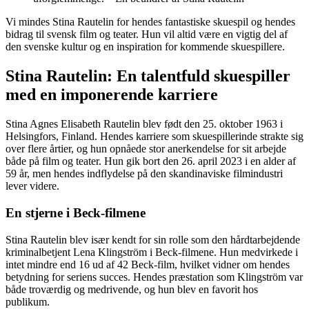
Vi mindes Stina Rautelin for hendes fantastiske skuespil og hendes
bidrag til svensk film og teater. Hun vil altid være en vigtig del af
den svenske kultur og en inspiration for kommende skuespillere.
Stina Rautelin: En talentfuld skuespiller
med en imponerende karriere
Stina Agnes Elisabeth Rautelin blev født den 25. oktober 1963 i
Helsingfors, Finland. Hendes karriere som skuespillerinde strakte sig
over flere årtier, og hun opnåede stor anerkendelse for sit arbejde
både på film og teater. Hun gik bort den 26. april 2023 i en alder af
59 år, men hendes indflydelse på den skandinaviske filmindustri
lever videre.
En stjerne i Beck-filmene
Stina Rautelin blev især kendt for sin rolle som den hårdtarbejdende
kriminalbetjent Lena Klingström i Beck-filmene. Hun medvirkede i
intet mindre end 16 ud af 42 Beck-film, hvilket vidner om hendes
betydning for seriens succes. Hendes præstation som Klingström var
både troværdig og medrivende, og hun blev en favorit hos
publikum.