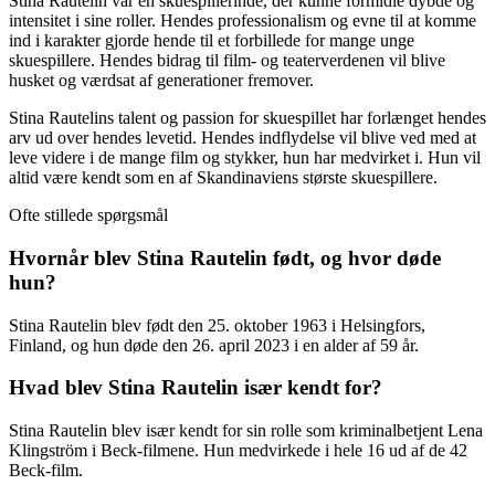
Stina Rautelin var en skuespillerinde, der kunne formidle dybde og
intensitet i sine roller. Hendes professionalism og evne til at komme
ind i karakter gjorde hende til et forbillede for mange unge
skuespillere. Hendes bidrag til film- og teaterverdenen vil blive
husket og værdsat af generationer fremover.
Stina Rautelins talent og passion for skuespillet har forlænget hendes
arv ud over hendes levetid. Hendes indflydelse vil blive ved med at
leve videre i de mange film og stykker, hun har medvirket i. Hun vil
altid være kendt som en af Skandinaviens største skuespillere.
Ofte stillede spørgsmål
Hvornår blev Stina Rautelin født, og hvor døde
hun?
Stina Rautelin blev født den 25. oktober 1963 i Helsingfors,
Finland, og hun døde den 26. april 2023 i en alder af 59 år.
Hvad blev Stina Rautelin især kendt for?
Stina Rautelin blev især kendt for sin rolle som kriminalbetjent Lena
Klingström i Beck-filmene. Hun medvirkede i hele 16 ud af de 42
Beck-film.