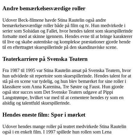
Andre bemærkelsesværdige roller
Udover Beck-filmene havde Stina Rautelin også andre
bemærkelsesværdige roller både på film og tv. Hun medvirkede i
serier som Solsidan og Fallet, hvor hendes talent som skuespillerinde
fortsatte med at skinne igennem. Hendes evne til at bringe karakterer
til live og skabe autentiske og komplekse præstationer gjorde hende
til en eftertragtet skuespillerinde på den skandinaviske scene.
Teaterkarriere på Svenska Teatern
Fra 1987 til 1995 var Stina Rautelin ansat på Svenska Teatern, hvor
hun udvidede sit repertoire som skuespillerinde. Hendes talent for at
stå på en scene var tydelig, og hun blev bemærket for sine roller i
klassikere som Anna Karenina, Tre Søstre og Faust. Hun gjorde
også stor succes som Det Svenske Teaters udgave af Pippi
Langstrømpe, hvilket var med til at cementere hendes ry som en
alsidig og talentfuld skuespillerinde.
Hendes eneste film: Spor i mørket
Udover hendes mange roller på teatret medvirkede Stina Rautelin
også i en enkelt film. I 1997 spillede hun rollen som Lena