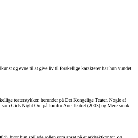
unst og evne til at give liv til forskellige karakterer har hun vundet
kellige teaterstykker, herunder på Det Kongelige Teater. Nogle af
r som Girls Night Out på Jomfru Ane Teatret (2003) og Mere smukt
04), hvor hun spillede rollen som ansat på et arkitektkontor, og