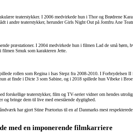
ektakulære teaterstykker. I 2006 medvirkede hun i Thor og Brødrene K
ådt i andre teaterstykker, herunder Girls Night Out på Jomfru Ane Teat
ende præstationer. I 2004 medvirkede hun i filmen Lad de små børn, hvo
 i filmen Smuk som karakteren Jette.
pillede rollen som Regina i Isas Stepz fra 2008-2010. I Forbrydelsen II
un at finde i Dicte 3 som Sabine, og i 2018 spillede hun Vibeke i Broen
 forskellige teaterstykker, film og TV-serier vidner om hendes utrolig
ler og bringe dem til live med enestående dygtighed.
dværk har gjort Stine Prætorius til en af Danmarks mest respekterede sk
inde med en imponerende filmkarriere