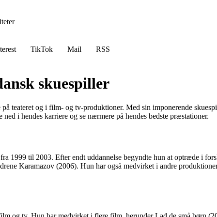
teter
terest
TikTok
Mail
RSS
dansk skuespiller
 på teateret og i film- og tv-produktioner. Med sin imponerende skuespilk
e ned i hendes karriere og se nærmere på hendes bedste præstationer.
ra 1999 til 2003. Efter endt uddannelse begyndte hun at optræde i fors
ødrene Karamazov (2006). Hun har også medvirket i andre produktione
film og tv. Hun har medvirket i flere film, herunder Lad de små børn (20