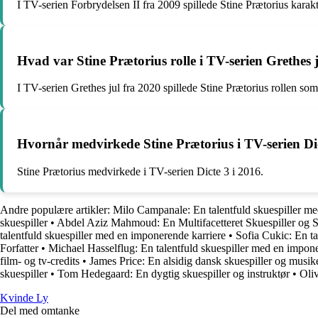
I TV-serien Forbrydelsen II fra 2009 spillede Stine Prætorius kara
Hvad var Stine Prætorius rolle i TV-serien Grethes 
I TV-serien Grethes jul fra 2020 spillede Stine Prætorius rollen so
Hvornår medvirkede Stine Prætorius i TV-serien Di
Stine Prætorius medvirkede i TV-serien Dicte 3 i 2016.
Andre populære artikler:
Milo Campanale: En talentfuld skuespiller me
skuespiller
•
Abdel Aziz Mahmoud: En Multifacetteret Skuespiller og 
talentfuld skuespiller med en imponerende karriere
•
Sofia Cukic: En ta
Forfatter
•
Michael Hasselflug: En talentfuld skuespiller med en impone
film- og tv-credits
•
James Price: En alsidig dansk skuespiller og musik
skuespiller
•
Tom Hedegaard: En dygtig skuespiller og instruktør
•
Oliv
Kvinde Ly
Del med omtanke