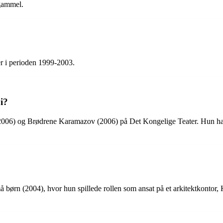
 gammel.
r i perioden 1999-2003.
i?
or (2006) og Brødrene Karamazov (2006) på Det Kongelige Teater. Hun h
må børn (2004), hvor hun spillede rollen som ansat på et arkitektkontor