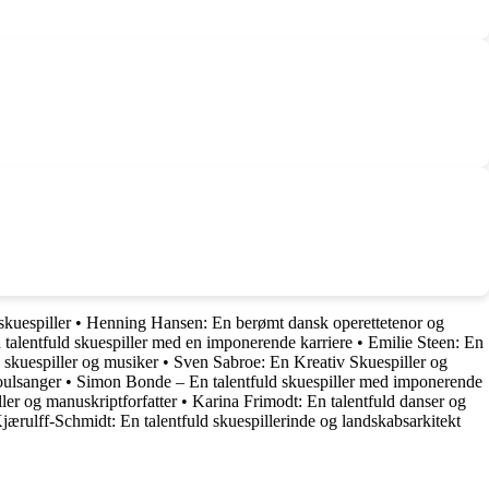
skuespiller
•
Henning Hansen: En berømt dansk operettetenor og
talentfuld skuespiller med en imponerende karriere
•
Emilie Steen: En
 skuespiller og musiker
•
Sven Sabroe: En Kreativ Skuespiller og
ulsanger
•
Simon Bonde – En talentfuld skuespiller med imponerende
ler og manuskriptforfatter
•
Karina Frimodt: En talentfuld danser og
ærulff-Schmidt: En talentfuld skuespillerinde og landskabsarkitekt