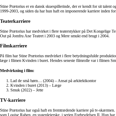
Stine Prætorius er en dansk skuespillerinde, der er kendt for sit tale
1999-2003, og siden da har hun haft en imponerende karriere inden for 
Teaterkarriere
Stine Prætorius har medvirket i flere teaterstykker på Det Kongelige T
Out på Jomfru Ane Teatret i 2003 og Mere smukt end brugt i 2004.
Filmkarriere
På film har Stine Prætorius medvirket i flere betydningsfulde produktio
læge i filmen Kvinden i buret. Hendes seneste filmrolle var i filmen Sm
Medvirkning i film:
Lad de små børn… (2004) – Ansat på arkitektkontor
Kvinden i buret (2013) – Læge
Smuk (2022) – Jette
TV-karriere
Stine Prætorius har også haft en fremtrædende karriere på tv-skærmen. 
som Louise Raben, en sygeplejerske, i serien Forbrydelsen II. Hun har og