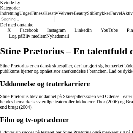
Kvinde Ly
Kategorier
Indretning
Unger
Fitness
Kreativ
Velvære
Beauty
Stil
Smykker
Farvel
Aktivi
Del med omtanke
X
Facebook
Instagram
LinkedIn
YouTube
Pin
Log på
Bliv medlem
Nyhedsmail
Stine Prætorius – En talentfuld 
Stine Prætorius er en dansk skuespiller, der har gjort sig bemærket både
publikums hjerter og opnået stor anerkendelse i branchen. Lad os dykk
Uddannelse og teaterkarriere
Stine Prætorius blev uddannet på Skuespillerskolen ved Odense Teater f
hendes bemærkelsesværdige teaterroller inkluderer Thor (2006) og Br
end brugt (2004).
Film og tv-optrædener
Udover sin succes på teateret har Stine Prætorius også markeret sig på 