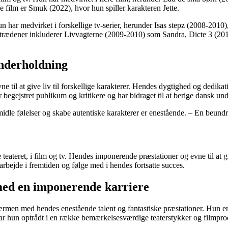
 film er Smuk (2022), hvor hun spiller karakteren Jette.
n har medvirket i forskellige tv-serier, herunder Isas stepz (2008-2010
trædener inkluderer Livvagterne (2009-2010) som Sandra, Dicte 3 (201
underholdning
e til at give liv til forskellige karakterer. Hendes dygtighed og dedikat
r begejstret publikum og kritikere og har bidraget til at berige dansk un
rmidle følelser og skabe autentiske karakterer er enestående. – En beundr
 teateret, i film og tv. Hendes imponerende præstationer og evne til at giv
arbejde i fremtiden og følge med i hendes fortsatte succes.
 med en imponerende karriere
skærmen med hendes enestående talent og fantastiske præstationer. Hun er
ar hun optrådt i en række bemærkelsesværdige teaterstykker og filmpro