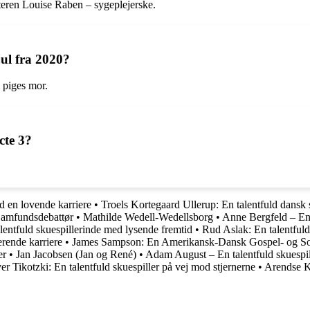
kteren Louise Raben – sygeplejerske.
jul fra 2020?
m piges mor.
cte 3?
d en lovende karriere
•
Troels Kortegaard Ullerup: En talentfuld dansk 
Samfundsdebattør
•
Mathilde Wedell-Wedellsborg
•
Anne Bergfeld – En 
lentfuld skuespillerinde med lysende fremtid
•
Rud Aslak: En talentfuld
rende karriere
•
James Sampson: En Amerikansk-Dansk Gospel- og So
er
•
Jan Jacobsen (Jan og René)
•
Adam August – En talentfuld skuespil
er Tikotzki: En talentfuld skuespiller på vej mod stjernerne
•
Arendse Kj