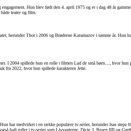
nt og engagement. Hun blev født den 4. april 1975 og er i dag 48 år gam
både teater og film.
eater, herunder Thor i 2006 og Brødrene Karamazov i samme år. Hun har 
ner. I 2004 spillede hun en rolle i filmen Lad de små børn…, hvor hun p
uk fra 2022, hvor hun spillede karakteren Jette.
Hun har medvirket i en række populære tv-serier, herunder Isas stepz f
så haft roller i tv-serier som Livvagterne, Dicte 3, Broen IIII og Greth