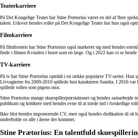
Teaterkarriere
På Det Kongelige Teater har Stine Prætorius været en del af flere sp
talent. Udover hendes roller på Det Kongelige Teater har hun også optr
Filmkarriere
På filmfronten har Stine Prætorius også markeret sig med hendes enestå
finde i filmen Kvinden i buret som en læge. Og i 2022 kan vi se hende
TV-karriere
På tv har Stine Prætorius optrådt i en række populære TV-serier. Hun s
Livvagterne fra 2009-2010 spillede hun karakteren Sandra. I 2016 var h
spillede rollen som pigens mor.
Stine Prætorius mange skuespillerpræstationer og hendes samarbejde med
publikum og kritikere med hendes evne til at træde ind i forskellige rol
Ikke blot hendes imponerende CV, men også hendes dedikation til sit hån
underholde os alle i årene der kommer.
Stine Prætorius: En talentfuld skuespiller