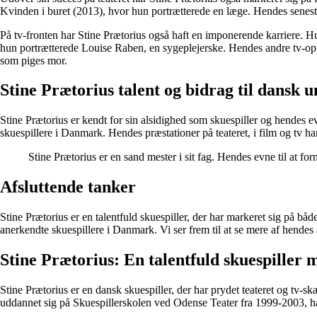
Kvinden i buret (2013), hvor hun portrætterede en læge. Hendes seneste
På tv-fronten har Stine Prætorius også haft en imponerende karriere. Hu
hun portrætterede Louise Raben, en sygeplejerske. Hendes andre tv-op
som piges mor.
Stine Prætorius talent og bidrag til dansk 
Stine Prætorius er kendt for sin alsidighed som skuespiller og hendes evn
skuespillere i Danmark. Hendes præstationer på teateret, i film og tv ha
Stine Prætorius er en sand mester i sit fag. Hendes evne til at fo
Afsluttende tanker
Stine Prætorius er en talentfuld skuespiller, der har markeret sig på både
anerkendte skuespillere i Danmark. Vi ser frem til at se mere af hendes 
Stine Prætorius: En talentfuld skuespiller
Stine Prætorius er en dansk skuespiller, der har prydet teateret og tv-
uddannet sig på Skuespillerskolen ved Odense Teater fra 1999-2003, h