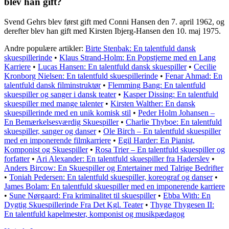
blev han gift?
Svend Gehrs blev først gift med Conni Hansen den 7. april 1962, og
derefter blev han gift med Kirsten Ibjerg-Hansen den 10. maj 1975.
Andre populære artikler:
Birte Stenbak: En talentfuld dansk
skuespillerinde
•
Klaus Strand-Holm: En Popstjerne med en Lang
Karriere
•
Lucas Hansen: En talentfuld dansk skuespiller
•
Cecilie
Kronborg Nielsen: En talentfuld skuespillerinde
•
Fenar Ahmad: En
talentfuld dansk filminstruktør
•
Flemming Bang: En talentfuld
skuespiller og sanger i dansk teater
•
Kasper Dissing: En talentfuld
skuespiller med mange talenter
•
Kirsten Walther: En dansk
skuespillerinde med en unik komisk stil
•
Peder Holm Johansen –
En Bemærkelsesværdig Skuespiller
•
Charlie Thyboe: En talentfuld
skuespiller, sanger og danser
•
Ole Birch – En talentfuld skuespiller
med en imponerende filmkarriere
•
Egil Harder: En Pianist,
Komponist og Skuespiller
•
Rosa Trier – En talentfuld skuespiller og
forfatter
•
Ari Alexander: En talentfuld skuespiller fra Haderslev
•
Anders Bircow: En Skuespiller og Entertainer med Talrige Bedrifter
•
Toniah Pedersen: En talentfuld skuespiller, koreograf og danser
•
James Bolam: En talentfuld skuespiller med en imponerende karriere
•
Sune Nørgaard: Fra kriminalitet til skuespiller
•
Ebba With: En
Dygtig Skuespillerinde Fra Det Kgl. Teater
•
Thyge Thygesen II:
En talentfuld kapelmester, komponist og musikpædagog