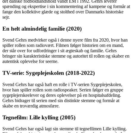
det danske fodboldlandshold vandt EM i 1992. Gehrs leverer
spænding og ekspertise i sin kommentering af kampene og formår at
fange den kollektive glæde og stolthed over Danmarks historiske
sejr.
En helt almindelig familie (2020)
Svend Gehrs medvirker også i denne nyere film fra 2020, hvor han
spiller rollen som radiovært. Filmen følger historien om en mand,
der står over for udfordringer i sit ægteskab og familie. Gehrs
bringer sin karakteristiske stemme og autoritet til rollen og skaber en
autentisk oplevelse for seerne.
TV-serie: Sygeplejeskolen (2018-2022)
Svend Gehrs har også haft en rolle i TV-serien Sygeplejeskolen,
hvor han spiller rollen som radiospeaker. Serien følger en gruppe
sygeplejerskeelever og deres oplevelser på en hospitalsafdeling.
Gehrs bidrager til serien med sin distinkte stemme og formår at
skabe en troværdig atmosfære.
Tegnefilm: Lille kylling (2005)
Svend Gehrs har også lagt sin stemme til tegnefilmen Lille kylling.