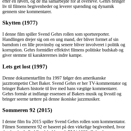
efter en røveri, og de må samarbejde for at overleve. Gehrs bringer
liv til filmens begivenheder og leverer spænding og dynamik
gennem sine kommentarer.
Skytten (1977)
I denne film spiller Svend Gehrs rollen som sportsreporter.
Handlingen drejer sig om en ung mand, der bliver formet af sin
barndom i en lille provinsby og senere bliver involveret i politik og
korruption. Gehrs formidler effektivt filmens politiske budskab og
giver stemme til karakterernes indre kampe.
Lets get lost (1997)
Denne dokumentarfilm fra 1997 følger den amerikanske
jazztrompetist Chet Baker. Svend Gehrs er her TV-kommentator og
bringer Bakers historie til live med hans vægtige kommentarer.
Gehrs formår at indfange essensen af ​​Bakers musik og livsstil og
bringer seerne tættere på denne ikoniske jazzmusiker.
Sommeren 92 (2015)
I denne film fra 2015 spiller Svend Gehrs rollen som kommentator.
Filmen Sommeren 92 er baseret på den virkelige begivenhed, hvor