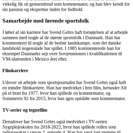
virkelig fik sit gennembrud som kommentator, og han blev kendt for
sin passion og ekspertise inden for fodbold.
Samarbejde med førende sportsfolk
I løbet af sin karriere har Svend Gehrs haft fornøjelsen af at arbejde
sammen med nogle af de største sportsfolk i Danmark. Han har
kommenteret til nogle af de bedste landskampe, som det danske
landshold nogensinde har spillet. I 1985 kommenterede han for
eksempel Danmarks sejr over Sovjetunionen i kvalifikationen til
VM-slutrunden i Mexico året efter.
Filmkarriere
Udover sit arbejde som sportsjournalist har Svend Gehrs også haft
en mindre filmkarriere. Han har medvirket i fem film, herunder Alt
på et bræt fra 1977, hvor han spillede en kommentator, og
Sommeren 92 fra 2015, hvor han igen optrådte som kommentator.
TV-serier og tegnefilm
Derudover har Svend Gehrs også medvirket i TV-serien
Sygeplejeskolen fra 2018-2022, hvor han spillede rollen som
radiospeaker i sæson 2, episode 4. Han har også lagt stemme til