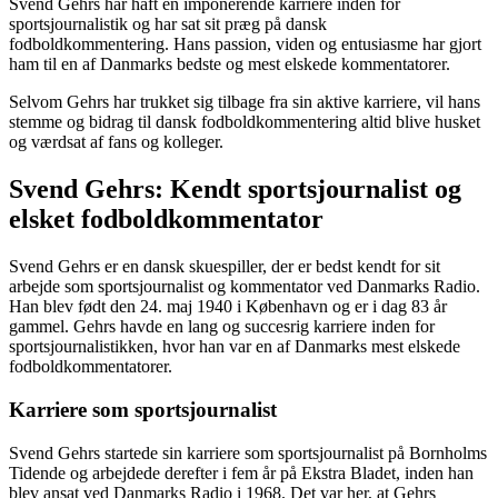
Svend Gehrs har haft en imponerende karriere inden for
sportsjournalistik og har sat sit præg på dansk
fodboldkommentering. Hans passion, viden og entusiasme har gjort
ham til en af Danmarks bedste og mest elskede kommentatorer.
Selvom Gehrs har trukket sig tilbage fra sin aktive karriere, vil hans
stemme og bidrag til dansk fodboldkommentering altid blive husket
og værdsat af fans og kolleger.
Svend Gehrs: Kendt sportsjournalist og
elsket fodboldkommentator
Svend Gehrs er en dansk skuespiller, der er bedst kendt for sit
arbejde som sportsjournalist og kommentator ved Danmarks Radio.
Han blev født den 24. maj 1940 i København og er i dag 83 år
gammel. Gehrs havde en lang og succesrig karriere inden for
sportsjournalistikken, hvor han var en af Danmarks mest elskede
fodboldkommentatorer.
Karriere som sportsjournalist
Svend Gehrs startede sin karriere som sportsjournalist på Bornholms
Tidende og arbejdede derefter i fem år på Ekstra Bladet, inden han
blev ansat ved Danmarks Radio i 1968. Det var her, at Gehrs