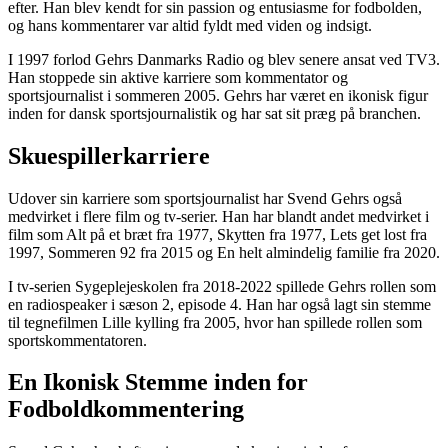
efter. Han blev kendt for sin passion og entusiasme for fodbolden,
og hans kommentarer var altid fyldt med viden og indsigt.
I 1997 forlod Gehrs Danmarks Radio og blev senere ansat ved TV3.
Han stoppede sin aktive karriere som kommentator og
sportsjournalist i sommeren 2005. Gehrs har været en ikonisk figur
inden for dansk sportsjournalistik og har sat sit præg på branchen.
Skuespillerkarriere
Udover sin karriere som sportsjournalist har Svend Gehrs også
medvirket i flere film og tv-serier. Han har blandt andet medvirket i
film som Alt på et bræt fra 1977, Skytten fra 1977, Lets get lost fra
1997, Sommeren 92 fra 2015 og En helt almindelig familie fra 2020.
I tv-serien Sygeplejeskolen fra 2018-2022 spillede Gehrs rollen som
en radiospeaker i sæson 2, episode 4. Han har også lagt sin stemme
til tegnefilmen Lille kylling fra 2005, hvor han spillede rollen som
sportskommentatoren.
En Ikonisk Stemme inden for
Fodboldkommentering