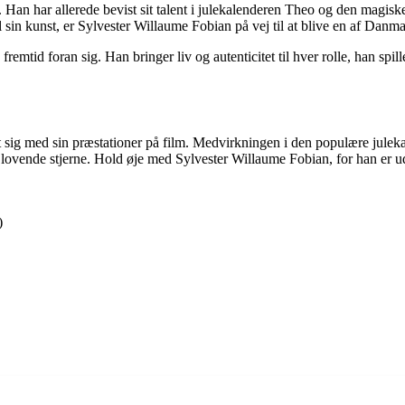
an har allerede bevist sit talent i julekalenderen Theo og den magiske 
 sin kunst, er Sylvester Willaume Fobian på vej til at blive en af Danm
emtid foran sig. Han bringer liv og autenticitet til hver rolle, han spille
et sig med sin præstationer på film. Medvirkningen i den populære jule
 lovende stjerne. Hold øje med Sylvester Willaume Fobian, for han er ude
)