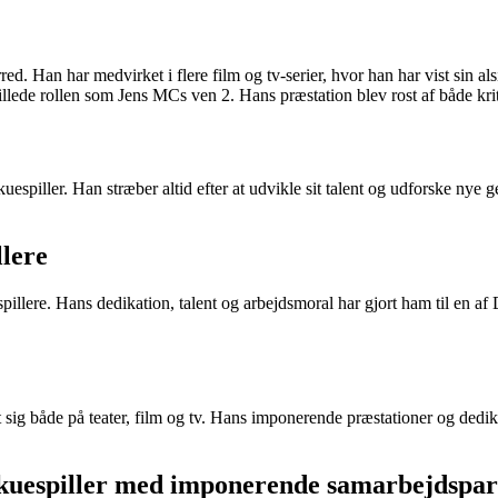
red. Han har medvirket i flere film og tv-serier, hvor han har vist sin
llede rollen som Jens MCs ven 2. Hans præstation blev rost af både kri
spiller. Han stræber altid efter at udvikle sit talent og udforske nye ge
lere
lere. Hans dedikation, talent og arbejdsmoral har gjort ham til en af 
t sig både på teater, film og tv. Hans imponerende præstationer og dedi
skuespiller med imponerende samarbejdspar