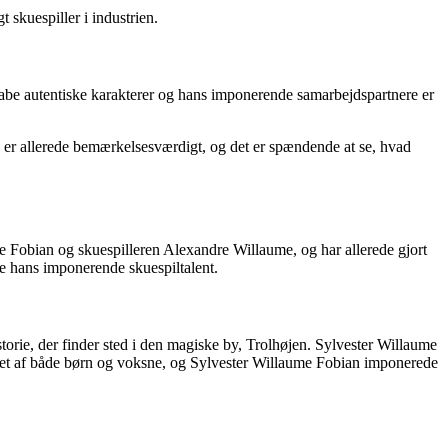
t skuespiller i industrien.
t skabe autentiske karakterer og hans imponerende samarbejdspartnere er
 tv er allerede bemærkelsesværdigt, og det er spændende at se, hvad
te Fobian og skuespilleren Alexandre Willaume, og har allerede gjort
ke hans imponerende skuespiltalent.
orie, der finder sted i den magiske by, Trolhøjen. Sylvester Willaume
get af både børn og voksne, og Sylvester Willaume Fobian imponerede