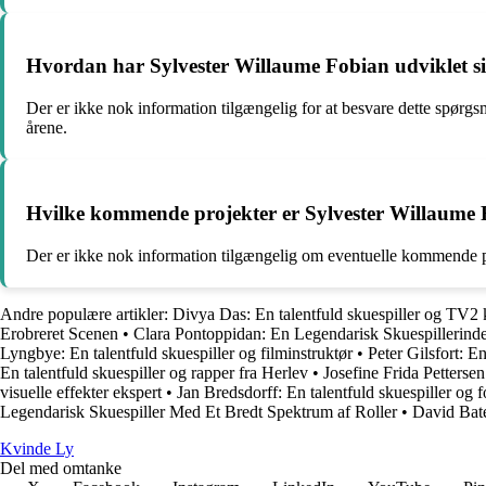
Hvordan har Sylvester Willaume Fobian udviklet si
Der er ikke nok information tilgængelig for at besvare dette spørg
årene.
Hvilke kommende projekter er Sylvester Willaume F
Der er ikke nok information tilgængelig om eventuelle kommende pr
Andre populære artikler:
Divya Das: En talentfuld skuespiller og TV2
Erobreret Scenen
•
Clara Pontoppidan: En Legendarisk Skuespillerind
Lyngbye: En talentfuld skuespiller og filminstruktør
•
Peter Gilsfort: 
En talentfuld skuespiller og rapper fra Herlev
•
Josefine Frida Pettersen
visuelle effekter ekspert
•
Jan Bredsdorff: En talentfuld skuespiller og fo
Legendarisk Skuespiller Med Et Bredt Spektrum af Roller
•
David Bate
Kvinde Ly
Del med omtanke