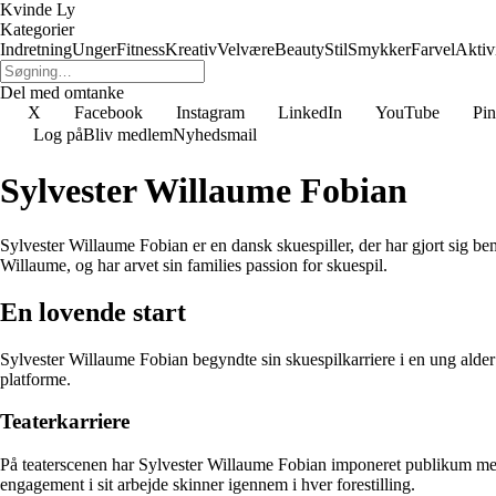
Kvinde Ly
Kategorier
Indretning
Unger
Fitness
Kreativ
Velvære
Beauty
Stil
Smykker
Farvel
Aktivi
Del med omtanke
X
Facebook
Instagram
LinkedIn
YouTube
Pin
Log på
Bliv medlem
Nyhedsmail
Sylvester Willaume Fobian
Sylvester Willaume Fobian er en dansk skuespiller, der har gjort sig be
Willaume, og har arvet sin families passion for skuespil.
En lovende start
Sylvester Willaume Fobian begyndte sin skuespilkarriere i en ung alder o
platforme.
Teaterkarriere
På teaterscenen har Sylvester Willaume Fobian imponeret publikum med sin 
engagement i sit arbejde skinner igennem i hver forestilling.