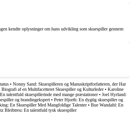
r ingen kendte oplysninger om hans udvikling som skuespiller gennem
tatus
•
Nonny Sand: Skuespilleren og Manuskriptforfatteren, der Har
 Biografi af en Multifacetteret Skuespiller og Kulturleder
•
Karoline
 En talentfuld skuespillerinde med mange præstationer
•
Joel Hyrland:
espiller og brandingekspert
•
Peter Hjorth: En dygtig skuespiller og
king: En Skuespiller Med Mangfoldige Talenter
•
Bue Wandahl: En
tz Bleibtreu: En talentfuld tysk skuespiller