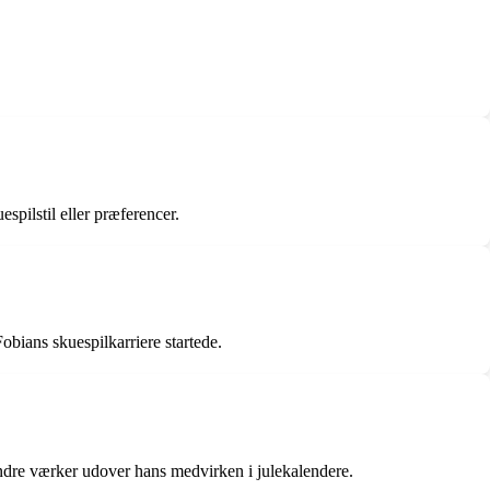
pilstil eller præferencer.
bians skuespilkarriere startede.
andre værker udover hans medvirken i julekalendere.