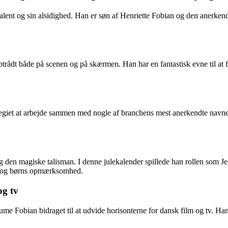
 talent og sin alsidighed. Han er søn af Henriette Fobian og den anerken
ptrådt både på scenen og på skærmen. Han har en fantastisk evne til at fo
legiet at arbejde sammen med nogle af branchens mest anerkendte navne.
 den magiske talisman. I denne julekalender spillede han rollen som J
sne og børns opmærksomhed.
og tv
Fobian bidraget til at udvide horisonterne for dansk film og tv. Han har 