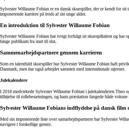
Sylvester Willaume Fobian er en dansk skuespiller, der er kendt for sit
imponerende karriere på trods af sin unge alder.
En introduktion til Sylvester Willaume Fobian
Sylvester Willaume Fobian har ivrigt forfulgt sit skuespiltalent og har o
fange publikum fra start til slut.
Sammenarbejdspartnere gennem karrieren
Som en talentfuld skuespiller har Sylvester Willaume Fobian haft privi
Danmark, men har også arbejdet sammen med internationale stjerner.
Julekalendere
I 2018 medvirkede Sylvester Willaume Fobian i julekalenderen Theo og
tilføjelse til rollebesætningen, og hans præstation fangede både vok
Sylvester Willaume Fobians indflydelse på dansk film 
Med sin imponerende liste over samarbejdspartnere har Sylvester Willaume 
navigere i forskellige genrer.