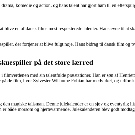
m drama, komedie og action, og hans talent har gjort ham til en efterspurg
l at blive en af dansk films mest respekterede talenter. Hans evne til a
piller, der fortjener at blive fulgt nøje. Hans bidrag til dansk film og
kuespiller på det store lærred
 i filmverdenen med sin talentfulde præstationer. Han er søn af Henriet
ere på de film, hvor Sylvester Willaume Fobian har medvirket, og udfors
den magiske talisman. Denne julekalender er en sjov og eventyrlig hist
ion er både morsom og hjertevarmende. Julekalenderen blev godt modta