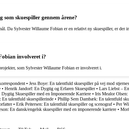
g som skuespiller gennem årene?
smål. Da Sylvester Willaume Fobian er en relativt ny skuespiller, er de
obian involveret i?
ojekter, som Sylvester Willaume Fobian er involveret i.
 korrespondent
•
Jess Boye: En talentfuld skuespiller på vej mod stjernes
e
•
Henrik Jandorf: En Dygtig og Erfaren Skuespiller
•
Lars Liebst – En
En Dygtig Skuespiller med en Imponerende Karriere
•
Iris Mealor Olsen:
: En talentfuld skuespillerinde
•
Phillip Sem Dambæk: En talentfuld sku
rfatter
•
Erik Peitersen: En talentfuld skuespiller og scenograf
•
Per Wi
son: En dansk/engelsk skuespiller med en imponerende karriere
•
Mori