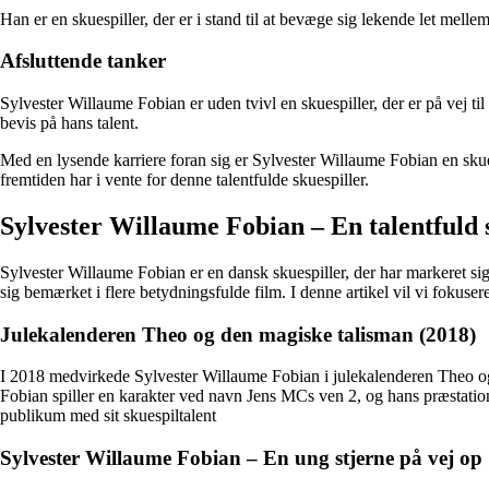
Han er en skuespiller, der er i stand til at bevæge sig lekende let melle
Afsluttende tanker
Sylvester Willaume Fobian er uden tvivl en skuespiller, der er på vej ti
bevis på hans talent.
Med en lysende karriere foran sig er Sylvester Willaume Fobian en skues
fremtiden har i vente for denne talentfulde skuespiller.
Sylvester Willaume Fobian – En talentfuld s
Sylvester Willaume Fobian er en dansk skuespiller, der har markeret sig
sig bemærket i flere betydningsfulde film. I denne artikel vil vi fokus
Julekalenderen Theo og den magiske talisman (2018)
I 2018 medvirkede Sylvester Willaume Fobian i julekalenderen Theo og 
Fobian spiller en karakter ved navn Jens MCs ven 2, og hans præstat
publikum med sit skuespiltalent
Sylvester Willaume Fobian – En ung stjerne på vej op