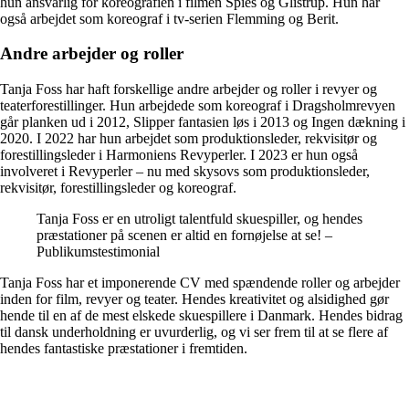
hun ansvarlig for koreografien i filmen Spies og Glistrup. Hun har
også arbejdet som koreograf i tv-serien Flemming og Berit.
Andre arbejder og roller
Tanja Foss har haft forskellige andre arbejder og roller i revyer og
teaterforestillinger. Hun arbejdede som koreograf i Dragsholmrevyen
går planken ud i 2012, Slipper fantasien løs i 2013 og Ingen dækning i
2020. I 2022 har hun arbejdet som produktionsleder, rekvisitør og
forestillingsleder i Harmoniens Revyperler. I 2023 er hun også
involveret i Revyperler – nu med skysovs som produktionsleder,
rekvisitør, forestillingsleder og koreograf.
Tanja Foss er en utroligt talentfuld skuespiller, og hendes
præstationer på scenen er altid en fornøjelse at se! –
Publikumstestimonial
Tanja Foss har et imponerende CV med spændende roller og arbejder
inden for film, revyer og teater. Hendes kreativitet og alsidighed gør
hende til en af de mest elskede skuespillere i Danmark. Hendes bidrag
til dansk underholdning er uvurderlig, og vi ser frem til at se flere af
hendes fantastiske præstationer i fremtiden.