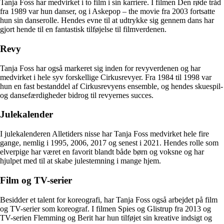
Tanja Foss har medvirket i to film i sin karriere. I filmen Den røde tråd
fra 1989 var hun danser, og i Askepop – the movie fra 2003 fortsatte
hun sin danserolle. Hendes evne til at udtrykke sig gennem dans har
gjort hende til en fantastisk tilføjelse til filmverdenen.
Revy
Tanja Foss har også markeret sig inden for revyverdenen og har
medvirket i hele syv forskellige Cirkusrevyer. Fra 1984 til 1998 var
hun en fast bestanddel af Cirkusrevyens ensemble, og hendes skuespil-
og dansefærdigheder bidrog til revyernes succes.
Julekalender
I julekalenderen Alletiders nisse har Tanja Foss medvirket hele fire
gange, nemlig i 1995, 2006, 2017 og senest i 2021. Hendes rolle som
elverpige har været en favorit blandt både børn og voksne og har
hjulpet med til at skabe julestemning i mange hjem.
Film og TV-serier
Besidder et talent for koreografi, har Tanja Foss også arbejdet på film
og TV-serier som koreograf. I filmen Spies og Glistrup fra 2013 og
TV-serien Flemming og Berit har hun tilføjet sin kreative indsigt og