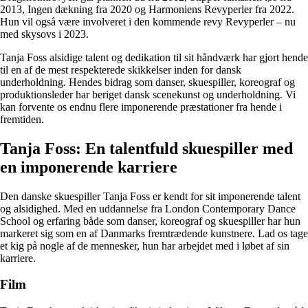
2013, Ingen dækning fra 2020 og Harmoniens Revyperler fra 2022.
Hun vil også være involveret i den kommende revy Revyperler – nu
med skysovs i 2023.
Tanja Foss alsidige talent og dedikation til sit håndværk har gjort hende
til en af de mest respekterede skikkelser inden for dansk
underholdning. Hendes bidrag som danser, skuespiller, koreograf og
produktionsleder har beriget dansk scenekunst og underholdning. Vi
kan forvente os endnu flere imponerende præstationer fra hende i
fremtiden.
Tanja Foss: En talentfuld skuespiller med
en imponerende karriere
Den danske skuespiller Tanja Foss er kendt for sit imponerende talent
og alsidighed. Med en uddannelse fra London Contemporary Dance
School og erfaring både som danser, koreograf og skuespiller har hun
markeret sig som en af Danmarks fremtrædende kunstnere. Lad os tage
et kig på nogle af de mennesker, hun har arbejdet med i løbet af sin
karriere.
Film