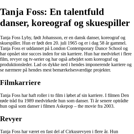
Tanja Foss: En talentfuld
danser, koreograf og skuespiller
Tanja Foss Lyby, født Johansson, er en dansk danser, koreograf og
skuespiller. Hun er født den 20. juli 1965 og er i dag 58 år gammel.
Tanja Foss er uddannet på London Contemporary Dance School og
har opnået stor succes inden for sin karriere. Hun har medvirket i flere
film, revyer og tv-serier og har også arbejdet som koreograf og
produktionsleder. Lad os dykke ned i hendes imponerende karriere og
se nærmere på hendes mest bemærkelsesværdige projekter.
Filmkarriere
Tanja Foss har haft roller i to film i løbet af sin karriere. I filmen Den
røde tråd fra 1989 medvirkede hun som danser. Ti år senere optrådte
hun også som danser i filmen Askepop – the movie fra 2003.
Revyer
Tanja Foss har været en fast del af Cirkusrevyen i flere år. Hun