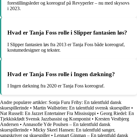
forestillingsleder og koreograf på Revyperler – nu med skysovs
i 2023.
Hvad er Tanja Foss rolle i Slipper fantasien løs?
I Slipper fantasien løs fra 2013 er Tanja Foss både koreograf,
kostumedesigner og tekster.
Hvad er Tanja Foss rolle i Ingen dækning?
I Ingen dækning fra 2020 er Tanja Foss koreograf.
Andre populære artikler:
Sonja Furu Friby: En talentfuld dansk
skuespillerinde
•
Martin Wallström: En talentfuld svensk skuespiller
•
Nat Russell: En Jazzet Entertainer Fra Mississippi
•
Georg Riedel: En
Tjekkiskfødt Svensk Jazzbassist og Komponist
•
Kresten Vestbjerg
Andersen
•
Annasofie Yde Poulsen – En talentfuld dansk
skuespillerinde
•
Micky Skeel Hansen: En talentfuld sanger,
sangskriver og skuespiller
•
Lennart Ginman – En talentfuld dansk