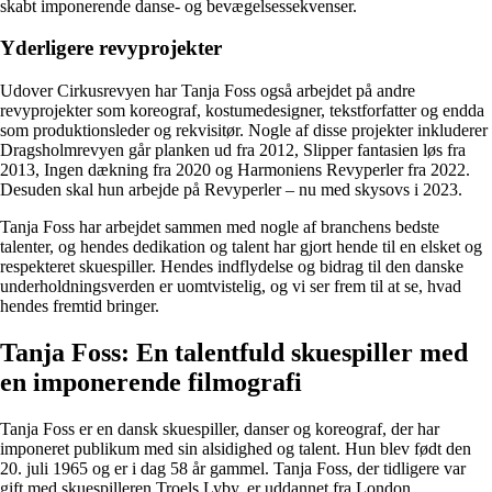
skabt imponerende danse- og bevægelsessekvenser.
Yderligere revyprojekter
Udover Cirkusrevyen har Tanja Foss også arbejdet på andre
revyprojekter som koreograf, kostumedesigner, tekstforfatter og endda
som produktionsleder og rekvisitør. Nogle af disse projekter inkluderer
Dragsholmrevyen går planken ud fra 2012, Slipper fantasien løs fra
2013, Ingen dækning fra 2020 og Harmoniens Revyperler fra 2022.
Desuden skal hun arbejde på Revyperler – nu med skysovs i 2023.
Tanja Foss har arbejdet sammen med nogle af branchens bedste
talenter, og hendes dedikation og talent har gjort hende til en elsket og
respekteret skuespiller. Hendes indflydelse og bidrag til den danske
underholdningsverden er uomtvistelig, og vi ser frem til at se, hvad
hendes fremtid bringer.
Tanja Foss: En talentfuld skuespiller med
en imponerende filmografi
Tanja Foss er en dansk skuespiller, danser og koreograf, der har
imponeret publikum med sin alsidighed og talent. Hun blev født den
20. juli 1965 og er i dag 58 år gammel. Tanja Foss, der tidligere var
gift med skuespilleren Troels Lyby, er uddannet fra London