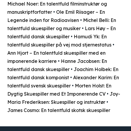
Michael Noer: En talentfuld filminstruktør og
manuskriptforfatter
•
Ole Emil Riisager – En
Legende inden for Radioavisen
•
Michel Belli: En
talentfuld skuespiller og musiker
•
Lars Høy – En
talentfuld dansk skuespiller
•
Hamudi Yk: En
talentfuld skuespiller på vej mod stjernestatus
•
Ann Hjort – En talentfuld skuespiller med en
imponerende karriere
•
Hanne Jacobsen: En
talentfuld dansk skuespiller
•
Joachim Holbek: En
talentfuld dansk komponist
•
Alexander Karim: En
talentfuld svensk skuespiller
•
Morten Holst: En
Dygtig Skuespiller med Et Imponerende CV
•
Joy-
Maria Frederiksen: Skuespiller og instruktør
•
James Cosmo: En talentfuld skotsk skuespiller