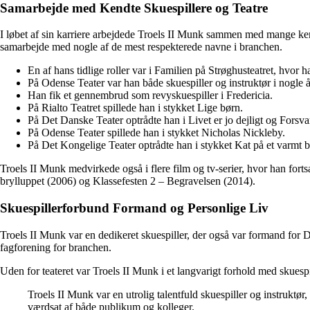
Samarbejde med Kendte Skuespillere og Teatre
I løbet af sin karriere arbejdede Troels II Munk sammen med mange kend
samarbejde med nogle af de mest respekterede navne i branchen.
En af hans tidlige roller var i Familien på Strøghusteatret, hvor 
På Odense Teater var han både skuespiller og instruktør i nogle å
Han fik et gennembrud som revyskuespiller i Fredericia.
På Rialto Teatret spillede han i stykket Lige børn.
På Det Danske Teater optrådte han i Livet er jo dejligt og Forsva
På Odense Teater spillede han i stykket Nicholas Nickleby.
På Det Kongelige Teater optrådte han i stykket Kat på et varmt b
Troels II Munk medvirkede også i flere film og tv-serier, hvor han for
brylluppet (2006) og Klassefesten 2 – Begravelsen (2014).
Skuespillerforbund Formand og Personlige Liv
Troels II Munk var en dedikeret skuespiller, der også var formand for D
fagforening for branchen.
Uden for teateret var Troels II Munk i et langvarigt forhold med skues
Troels II Munk var en utrolig talentfuld skuespiller og instruktør
værdsat af både publikum og kolleger.