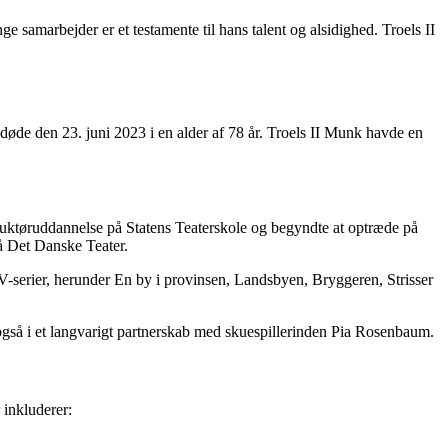
 samarbejder er et testamente til hans talent og alsidighed. Troels II
 døde den 23. juni 2023 i en alder af 78 år. Troels II Munk havde en
truktøruddannelse på Statens Teaterskole og begyndte at optræde på
 på Det Danske Teater.
TV-serier, herunder En by i provinsen, Landsbyen, Bryggeren, Strisser
 også i et langvarigt partnerskab med skuespillerinden Pia Rosenbaum.
 inkluderer: