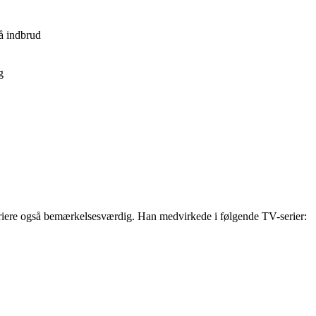
gå indbrud
g
arriere også bemærkelsesværdig. Han medvirkede i følgende TV-serier: