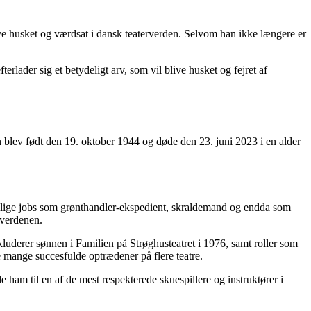
ive husket og værdsat i dansk teaterverden. Selvom han ikke længere er
rlader sig et betydeligt arv, som vil blive husket og fejret af
an blev født den 19. oktober 1944 og døde den 23. juni 2023 i en alder
kellige jobs som grønthandler-ekspedient, skraldemand og endda som
rverdenen.
kluderer sønnen i Familien på Strøghusteatret i 1976, samt roller som
e mange succesfulde optrædener på flere teatre.
ham til en af ​​de mest respekterede skuespillere og instruktører i