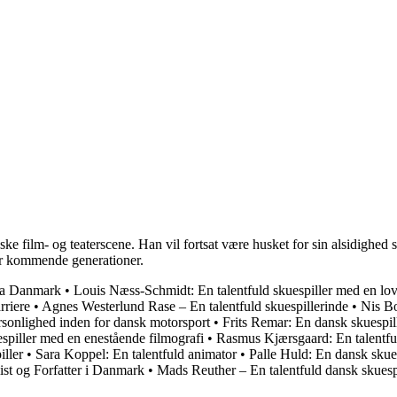
ke film- og teaterscene. Han vil fortsat være husket for sin alsidighed s
 for kommende generationer.
fra Danmark
•
Louis Næss-Schmidt: En talentfuld skuespiller med en lov
rriere
•
Agnes Westerlund Rase – En talentfuld skuespillerinde
•
Nis Bo
rsonlighed inden for dansk motorsport
•
Frits Remar: En dansk skuespill
spiller med en enestående filmografi
•
Rasmus Kjærsgaard: En talentfu
iller
•
Sara Koppel: En talentfuld animator
•
Palle Huld: En dansk skues
ist og Forfatter i Danmark
•
Mads Reuther – En talentfuld dansk skuesp