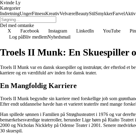
Kvinde Ly
Kategorier
Indretning
Unger
Fitness
Kreativ
Velvære
Beauty
Stil
Smykker
Farvel
Aktivi
Del med omtanke
X
Facebook
Instagram
LinkedIn
YouTube
Pin
Log på
Bliv medlem
Nyhedsmail
Troels II Munk: En Skuespiller 
Troels II Munk var en dansk skuespiller og instruktør, der efterlod et b
karriere og en værdifuld arv inden for dansk teater.
En Mangfoldig Karriere
Troels II Munk begyndte sin karriere med forskellige job som grønthan
Efter endt uddannelse havde han et varieret teaterliv med mange forskell
Han spillede sønnen i Familien på Strøghusteatret i 1976 og var derefte
bemærkelsesværdige teaterroller, herunder Lige børn på Rialto Teatret 
2000 og Nicholas Nickleby på Odense Teater i 2001. Senere medvirked
30 skuespil.