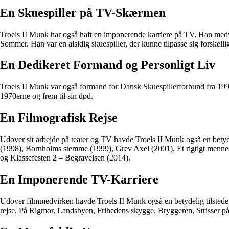
En Skuespiller på TV-Skærmen
Troels II Munk har også haft en imponerende karriere på TV. Han medv
Sommer. Han var en alsidig skuespiller, der kunne tilpasse sig forskellig
En Dedikeret Formand og Personligt Liv
Troels II Munk var også formand for Dansk Skuespillerforbund fra 1991 
1970erne og frem til sin død.
En Filmografisk Rejse
Udover sit arbejde på teater og TV havde Troels II Munk også en betyd
(1998), Bornholms stemme (1999), Grev Axel (2001), Et rigtigt menne
og Klassefesten 2 – Begravelsen (2014).
En Imponerende TV-Karriere
Udover filmmedvirken havde Troels II Munk også en betydelig tilstedev
rejse, På Rigmor, Landsbyen, Frihedens skygge, Bryggeren, Strisser på