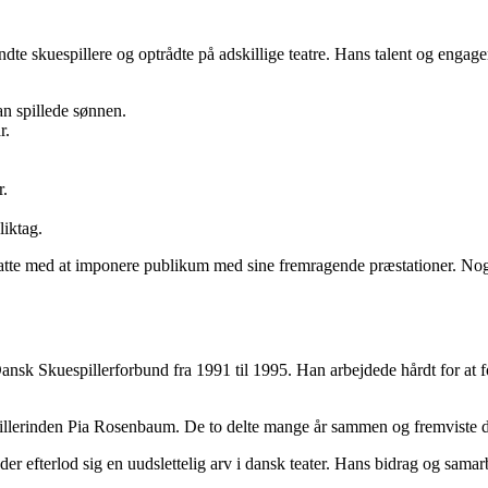
te skuespillere og optrådte på adskillige teatre. Hans talent og engage
han spillede sønnen.
r.
r.
liktag.
tsatte med at imponere publikum med sine fremragende præstationer. Nog
ansk Skuespillerforbund fra 1991 til 1995. Han arbejdede hårdt for at fo
pillerinden Pia Rosenbaum. De to delte mange år sammen og fremviste de
, der efterlod sig en uudslettelig arv i dansk teater. Hans bidrag og sama