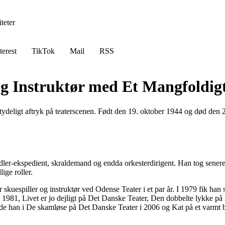
teter
terest
TikTok
Mail
RSS
og Instruktør med Et Mangfoldigt
etydeligt aftryk på teaterscenen. Født den 19. oktober 1944 og død den 2
dler-ekspedient, skraldemand og endda orkesterdirigent. Han tog sener
ige roller.
r skuespiller og instruktør ved Odense Teater i et par år. I 1979 fik ha
i 1981, Livet er jo dejligt på Det Danske Teater, Den dobbelte lykke p
e han i De skamløse på Det Danske Teater i 2006 og Kat på et varmt b