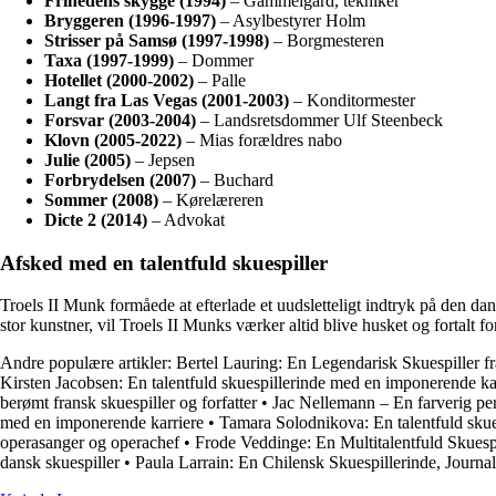
Frihedens skygge (1994)
– Gammelgård, tekniker
Bryggeren (1996-1997)
– Asylbestyrer Holm
Strisser på Samsø (1997-1998)
– Borgmesteren
Taxa (1997-1999)
– Dommer
Hotellet (2000-2002)
– Palle
Langt fra Las Vegas (2001-2003)
– Konditormester
Forsvar (2003-2004)
– Landsretsdommer Ulf Steenbeck
Klovn (2005-2022)
– Mias forældres nabo
Julie (2005)
– Jepsen
Forbrydelsen (2007)
– Buchard
Sommer (2008)
– Kørelæreren
Dicte 2 (2014)
– Advokat
Afsked med en talentfuld skuespiller
Troels II Munk formåede at efterlade et uudsletteligt indtryk på den dans
stor kunstner, vil Troels II Munks værker altid blive husket og fortalt
Andre populære artikler:
Bertel Lauring: En Legendarisk Skuespiller 
Kirsten Jacobsen: En talentfuld skuespillerinde med en imponerende ka
berømt fransk skuespiller og forfatter
•
Jac Nellemann – En farverig pe
med en imponerende karriere
•
Tamara Solodnikova: En talentfuld skue
operasanger og operachef
•
Frode Veddinge: En Multitalentfuld Skuesp
dansk skuespiller
•
Paula Larrain: En Chilensk Skuespillerinde, Journal