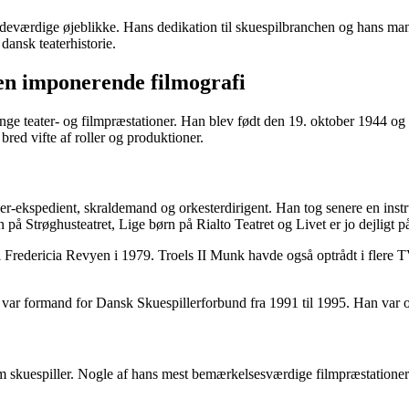
deværdige øjeblikke. Hans dedikation til skuespilbranchen og hans mange
dansk teaterhistorie.
 en imponerende filmografi
ange teater- og filmpræstationer. Han blev født den 19. oktober 1944 og
bred vifte af roller og produktioner.
ler-ekspedient, skraldemand og orkesterdirigent. Han tog senere en ins
ien på Strøghusteatret, Lige børn på Rialto Teatret og Livet er jo dejligt
i Fredericia Revyen i 1979. Troels II Munk havde også optrådt i flere 
og var formand for Dansk Skuespillerforbund fra 1991 til 1995. Han var
om skuespiller. Nogle af hans mest bemærkelsesværdige filmpræstationer