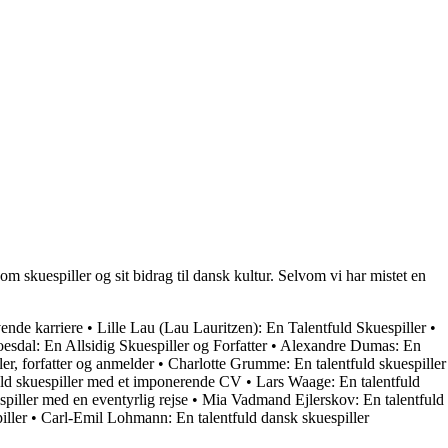
om skuespiller og sit bidrag til dansk kultur. Selvom vi har mistet en
ende karriere
•
Lille Lau (Lau Lauritzen): En Talentfuld Skuespiller
•
esdal: En Allsidig Skuespiller og Forfatter
•
Alexandre Dumas: En
er, forfatter og anmelder
•
Charlotte Grumme: En talentfuld skuespiller
ld skuespiller med et imponerende CV
•
Lars Waage: En talentfuld
piller med en eventyrlig rejse
•
Mia Vadmand Ejlerskov: En talentfuld
iller
•
Carl-Emil Lohmann: En talentfuld dansk skuespiller