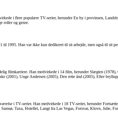
irkede i flere populære TV-serier, herunder En by i provinsen, Landsb
e roller og genre.
til 1995. Han var ikke kun dedikeret til sit arbejde, men også til sit 
elig filmkarriere. Han medvirkede i 14 film, herunder Slægten (1978),
ske (2001), Unge Andersen (2005), Den rette ånd (2005), Efter bryllu
ærelse i TV-serier. Han medvirkede i 18 TV-serier, herunder Fortsættel
 Samsø, Taxa, Hotellet, Langt fra Las Vegas, Forsvar, Klovn, Julie, Fo