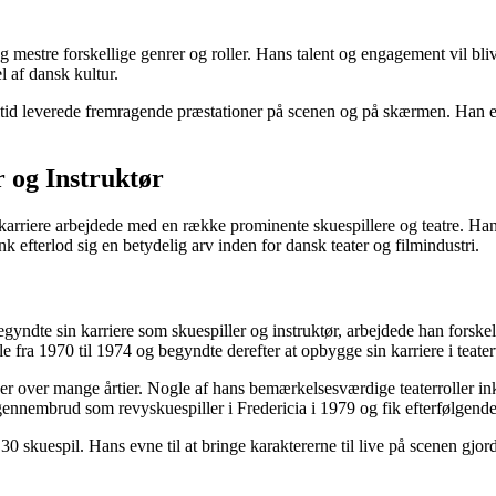
 mestre forskellige genrer og roller. Hans talent og engagement vil bl
el af dansk kultur.
ltid leverede fremragende præstationer på scenen og på skærmen. Han efte
 og Instruktør
in karriere arbejdede med en række prominente skuespillere og teatre. H
 efterlod sig en betydelig arv inden for dansk teater og filmindustri.
egyndte sin karriere som skuespiller og instruktør, arbejdede han fors
e fra 1970 til 1974 og begyndte derefter at opbygge sin karriere i teate
nder over mange årtier. Nogle af hans bemærkelsesværdige teaterroller in
t gennembrud som revyskuespiller i Fredericia i 1979 og fik efterfølgend
 skuespil. Hans evne til at bringe karaktererne til live på scenen gjorde 