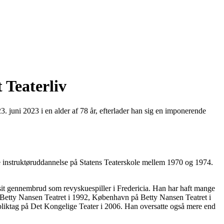
 Teaterliv
3. juni 2023 i en alder af 78 år, efterlader han sig en imponerende
e instruktøruddannelse på Statens Teaterskole mellem 1970 og 1974.
n sit gennembrud som revyskuespiller i Fredericia. Han har haft mange
å Betty Nansen Teatret i 1992, København på Betty Nansen Teatret i
liktag på Det Kongelige Teater i 2006. Han oversatte også mere end