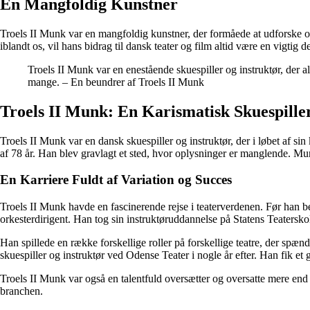
En Mangfoldig Kunstner
Troels II Munk var en mangfoldig kunstner, der formåede at udforske og
iblandt os, vil hans bidrag til dansk teater og film altid være en vigtig d
Troels II Munk var en enestående skuespiller og instruktør, der a
mange. – En beundrer af Troels II Munk
Troels II Munk: En Karismatisk Skuespiller
Troels II Munk var en dansk skuespiller og instruktør, der i løbet af s
af 78 år. Han blev gravlagt et sted, hvor oplysninger er manglende. Munk
En Karriere Fuldt af Variation og Succes
Troels II Munk havde en fascinerende rejse i teaterverdenen. Før han b
orkesterdirigent. Han tog sin instruktøruddannelse på Statens Teaterskol
Han spillede en række forskellige roller på forskellige teatre, der spæ
skuespiller og instruktør ved Odense Teater i nogle år efter. Han fik e
Troels II Munk var også en talentfuld oversætter og oversatte mere end 30
branchen.