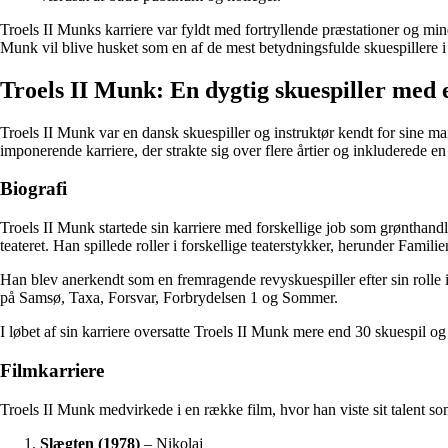
Troels II Munks karriere var fyldt med fortryllende præstationer og min
Munk vil blive husket som en af ​​de mest betydningsfulde skuespillere i 
Troels II Munk: En dygtig skuespiller med
Troels II Munk var en dansk skuespiller og instruktør kendt for sine m
imponerende karriere, der strakte sig over flere årtier og inkluderede en 
Biografi
Troels II Munk startede sin karriere med forskellige job som grønthand
teateret. Han spillede roller i forskellige teaterstykker, herunder Famil
Han blev anerkendt som en fremragende revyskuespiller efter sin rolle 
på Samsø, Taxa, Forsvar, Forbrydelsen 1 og Sommer.
I løbet af sin karriere oversatte Troels II Munk mere end 30 skuespil 
Filmkarriere
Troels II Munk medvirkede i en række film, hvor han viste sit talent s
Slægten (1978)
– Nikolaj