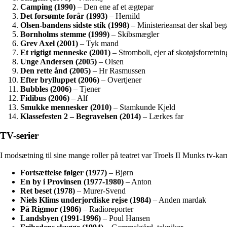
Camping (1990)
– Den ene af et ægtepar
Det forsømte forår (1993)
– Hernild
Olsen-bandens sidste stik (1998)
– Ministerieansat der skal be
Bornholms stemme (1999)
– Skibsmægler
Grev Axel (2001)
– Tyk mand
Et rigtigt menneske (2001)
– Stromboli, ejer af skotøjsforretnin
Unge Andersen (2005)
– Olsen
Den rette ånd (2005)
– Hr Rasmussen
Efter brylluppet (2006)
– Overtjener
Bubbles (2006)
– Tjener
Fidibus (2006)
– Alf
Smukke mennesker (2010)
– Stamkunde Kjeld
Klassefesten 2 – Begravelsen (2014)
– Lærkes far
TV-serier
I modsætning til sine mange roller på teatret var Troels II Munks tv-k
Fortsættelse følger (1977)
– Bjørn
En by i Provinsen (1977-1980)
– Anton
Ret beset (1978)
– Murer-Svend
Niels Klims underjordiske rejse (1984)
– Anden mardak
På Rigmor (1986)
– Radioreporter
Landsbyen (1991-1996)
– Poul Hansen