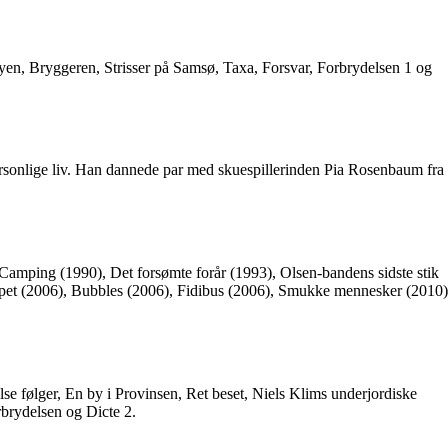
yen, Bryggeren, Strisser på Samsø, Taxa, Forsvar, Forbrydelsen 1 og
personlige liv. Han dannede par med skuespillerinden Pia Rosenbaum fra
 Camping (1990), Det forsømte forår (1993), Olsen-bandens sidste stik
ppet (2006), Bubbles (2006), Fidibus (2006), Smukke mennesker (2010)
se følger, En by i Provinsen, Ret beset, Niels Klims underjordiske
rbrydelsen og Dicte 2.