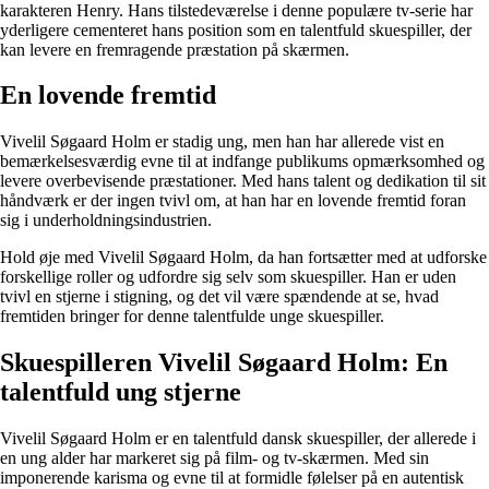
karakteren Henry. Hans tilstedeværelse i denne populære tv-serie har
yderligere cementeret hans position som en talentfuld skuespiller, der
kan levere en fremragende præstation på skærmen.
En lovende fremtid
Vivelil Søgaard Holm er stadig ung, men han har allerede vist en
bemærkelsesværdig evne til at indfange publikums opmærksomhed og
levere overbevisende præstationer. Med hans talent og dedikation til sit
håndværk er der ingen tvivl om, at han har en lovende fremtid foran
sig i underholdningsindustrien.
Hold øje med Vivelil Søgaard Holm, da han fortsætter med at udforske
forskellige roller og udfordre sig selv som skuespiller. Han er uden
tvivl en stjerne i stigning, og det vil være spændende at se, hvad
fremtiden bringer for denne talentfulde unge skuespiller.
Skuespilleren Vivelil Søgaard Holm: En
talentfuld ung stjerne
Vivelil Søgaard Holm er en talentfuld dansk skuespiller, der allerede i
en ung alder har markeret sig på film- og tv-skærmen. Med sin
imponerende karisma og evne til at formidle følelser på en autentisk