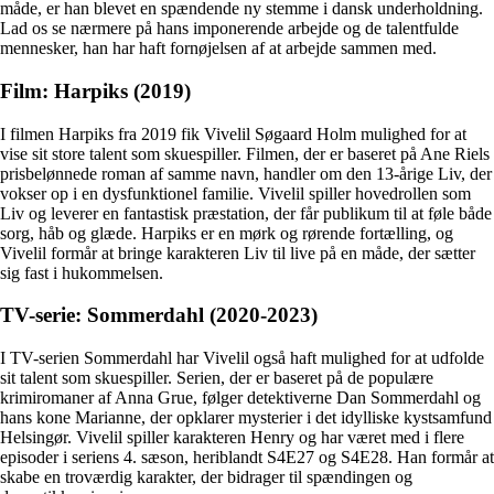
måde, er han blevet en spændende ny stemme i dansk underholdning.
Lad os se nærmere på hans imponerende arbejde og de talentfulde
mennesker, han har haft fornøjelsen af at arbejde sammen med.
Film: Harpiks (2019)
I filmen Harpiks fra 2019 fik Vivelil Søgaard Holm mulighed for at
vise sit store talent som skuespiller. Filmen, der er baseret på Ane Riels
prisbelønnede roman af samme navn, handler om den 13-årige Liv, der
vokser op i en dysfunktionel familie. Vivelil spiller hovedrollen som
Liv og leverer en fantastisk præstation, der får publikum til at føle både
sorg, håb og glæde. Harpiks er en mørk og rørende fortælling, og
Vivelil formår at bringe karakteren Liv til live på en måde, der sætter
sig fast i hukommelsen.
TV-serie: Sommerdahl (2020-2023)
I TV-serien Sommerdahl har Vivelil også haft mulighed for at udfolde
sit talent som skuespiller. Serien, der er baseret på de populære
krimiromaner af Anna Grue, følger detektiverne Dan Sommerdahl og
hans kone Marianne, der opklarer mysterier i det idylliske kystsamfund
Helsingør. Vivelil spiller karakteren Henry og har været med i flere
episoder i seriens 4. sæson, heriblandt S4E27 og S4E28. Han formår at
skabe en troværdig karakter, der bidrager til spændingen og