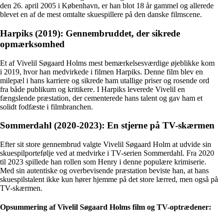
den 26. april 2005 i København, er han blot 18 år gammel og allerede
blevet en af de mest omtalte skuespillere på den danske filmscene.
Harpiks (2019): Gennembruddet, der sikrede
opmærksomhed
Et af Vivelil Søgaard Holms mest bemærkelsesværdige øjeblikke kom
i 2019, hvor han medvirkede i filmen Harpiks. Denne film blev en
milepæl i hans karriere og sikrede ham utallige priser og rosende ord
fra både publikum og kritikere. I Harpiks leverede Vivelil en
fængslende præstation, der cementerede hans talent og gav ham et
solidt fodfæste i filmbranchen.
Sommerdahl (2020-2023): En stjerne på TV-skærmen
Efter sit store gennembrud valgte Vivelil Søgaard Holm at udvide sin
skuespilportefølje ved at medvirke i TV-serien Sommerdahl. Fra 2020
til 2023 spillede han rollen som Henry i denne populære krimiserie.
Med sin autentiske og overbevisende præstation beviste han, at hans
skuespilstalent ikke kun hører hjemme på det store lærred, men også på
TV-skærmen.
Opsummering af Vivelil Søgaard Holms film og TV-optrædener: