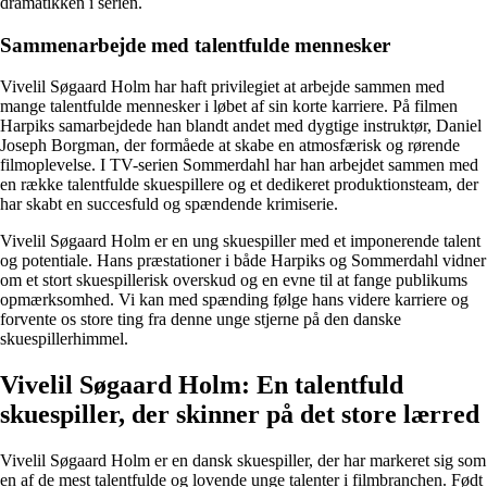
dramatikken i serien.
Sammenarbejde med talentfulde mennesker
Vivelil Søgaard Holm har haft privilegiet at arbejde sammen med
mange talentfulde mennesker i løbet af sin korte karriere. På filmen
Harpiks samarbejdede han blandt andet med dygtige instruktør, Daniel
Joseph Borgman, der formåede at skabe en atmosfærisk og rørende
filmoplevelse. I TV-serien Sommerdahl har han arbejdet sammen med
en række talentfulde skuespillere og et dedikeret produktionsteam, der
har skabt en succesfuld og spændende krimiserie.
Vivelil Søgaard Holm er en ung skuespiller med et imponerende talent
og potentiale. Hans præstationer i både Harpiks og Sommerdahl vidner
om et stort skuespillerisk overskud og en evne til at fange publikums
opmærksomhed. Vi kan med spænding følge hans videre karriere og
forvente os store ting fra denne unge stjerne på den danske
skuespillerhimmel.
Vivelil Søgaard Holm: En talentfuld
skuespiller, der skinner på det store lærred
Vivelil Søgaard Holm er en dansk skuespiller, der har markeret sig som
en af de mest talentfulde og lovende unge talenter i filmbranchen. Født