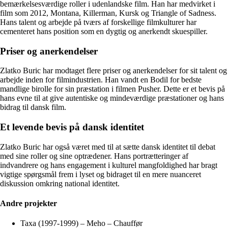
bemærkelsesværdige roller i udenlandske film. Han har medvirket i
film som 2012, Montana, Killerman, Kursk og Triangle of Sadness.
Hans talent og arbejde på tværs af forskellige filmkulturer har
cementeret hans position som en dygtig og anerkendt skuespiller.
Priser og anerkendelser
Zlatko Buric har modtaget flere priser og anerkendelser for sit talent og
arbejde inden for filmindustrien. Han vandt en Bodil for bedste
mandlige birolle for sin præstation i filmen Pusher. Dette er et bevis på
hans evne til at give autentiske og mindeværdige præstationer og hans
bidrag til dansk film.
Et levende bevis på dansk identitet
Zlatko Buric har også været med til at sætte dansk identitet til debat
med sine roller og sine optrædener. Hans portrætteringer af
indvandrere og hans engagement i kulturel mangfoldighed har bragt
vigtige spørgsmål frem i lyset og bidraget til en mere nuanceret
diskussion omkring national identitet.
Andre projekter
Taxa (1997-1999) – Meho – Chauffør