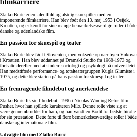
filmkarriere
Zlatko Buric er en talentfuld og alsidig skuespiller med en
imponerende filmkarriere. Han blev født den 13. maj 1953 i Osijek,
Kroatien, og er kendt for sine mange bemærkelsesværdige roller i både
danske og udenlandske film.
En passion for skuespil og teater
Zlatko Buric blev født i Slovenien, men voksede op nær byen Vukovar
i Kroatien. Han blev uddannet på Dramski Studio fra 1968-1973 og
fortsatte derefter med at studere sociologi og psykologi på universitetet.
Han medstiftede performance- og totalteatergruppen Kugla Glumiste i
1975, og dette blev starten på hans passion for skuespil og teater.
En fremragende filmdebut og anerkendelse
Zlatko Buric fik sin filmdebut i 1996 i Nicolas Winding Refns film
Pusher, hvor han spillede karakteren Milo. Denne rolle viste sig at
være gennembruddet for ham, og han vandt en Bodil for bedste birolle
for sin præstation. Dette førte til flere bemærkelsesværdige roller i både
danske og internationale film.
Udvalgte film med Zlatko Buric