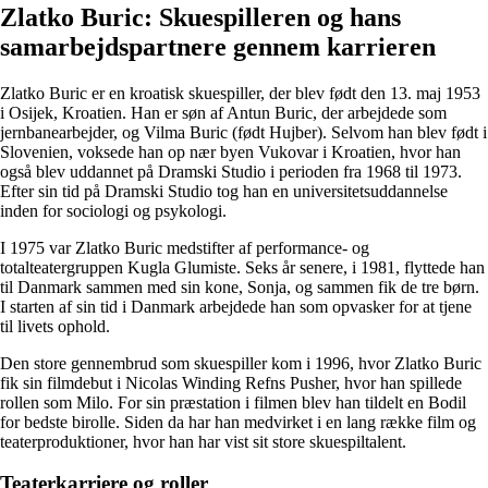
Zlatko Buric: Skuespilleren og hans
samarbejdspartnere gennem karrieren
Zlatko Buric er en kroatisk skuespiller, der blev født den 13. maj 1953
i Osijek, Kroatien. Han er søn af Antun Buric, der arbejdede som
jernbanearbejder, og Vilma Buric (født Hujber). Selvom han blev født i
Slovenien, voksede han op nær byen Vukovar i Kroatien, hvor han
også blev uddannet på Dramski Studio i perioden fra 1968 til 1973.
Efter sin tid på Dramski Studio tog han en universitetsuddannelse
inden for sociologi og psykologi.
I 1975 var Zlatko Buric medstifter af performance- og
totalteatergruppen Kugla Glumiste. Seks år senere, i 1981, flyttede han
til Danmark sammen med sin kone, Sonja, og sammen fik de tre børn.
I starten af sin tid i Danmark arbejdede han som opvasker for at tjene
til livets ophold.
Den store gennembrud som skuespiller kom i 1996, hvor Zlatko Buric
fik sin filmdebut i Nicolas Winding Refns Pusher, hvor han spillede
rollen som Milo. For sin præstation i filmen blev han tildelt en Bodil
for bedste birolle. Siden da har han medvirket i en lang række film og
teaterproduktioner, hvor han har vist sit store skuespiltalent.
Teaterkarriere og roller