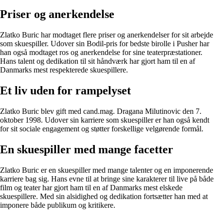
Priser og anerkendelse
Zlatko Buric har modtaget flere priser og anerkendelser for sit arbejde
som skuespiller. Udover sin Bodil-pris for bedste birolle i Pusher har
han også modtaget ros og anerkendelse for sine teaterpræstationer.
Hans talent og dedikation til sit håndværk har gjort ham til en af
Danmarks mest respekterede skuespillere.
Et liv uden for rampelyset
Zlatko Buric blev gift med cand.mag. Dragana Milutinovic den 7.
oktober 1998. Udover sin karriere som skuespiller er han også kendt
for sit sociale engagement og støtter forskellige velgørende formål.
En skuespiller med mange facetter
Zlatko Buric er en skuespiller med mange talenter og en imponerende
karriere bag sig. Hans evne til at bringe sine karakterer til live på både
film og teater har gjort ham til en af Danmarks mest elskede
skuespillere. Med sin alsidighed og dedikation fortsætter han med at
imponere både publikum og kritikere.