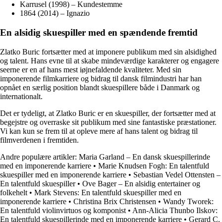
Karrusel (1998) – Kundestemme
1864 (2014) – Ignazio
En alsidig skuespiller med en spændende fremtid
Zlatko Buric fortsætter med at imponere publikum med sin alsidighed
og talent. Hans evne til at skabe mindeværdige karakterer og engagere
seerne er en af hans mest iøjnefaldende kvaliteter. Med sin
imponerende filmkarriere og bidrag til dansk filmindustri har han
opnået en særlig position blandt skuespillere både i Danmark og
internationalt.
Det er tydeligt, at Zlatko Buric er en skuespiller, der fortsætter med at
begejstre og overraske sit publikum med sine fantastiske præstationer.
Vi kan kun se frem til at opleve mere af hans talent og bidrag til
filmverdenen i fremtiden.
Andre populære artikler:
Maria Garland – En dansk skuespillerinde
med en imponerende karriere
•
Marie Knudsen Fogh: En talentfuld
skuespiller med en imponerende karriere
•
Sebastian Vedel Ottensten –
En talentfuld skuespiller
•
Ove Bager – En alsidig entertainer og
folkehelt
•
Mark Stevens: En talentfuld skuespiller med en
imponerende karriere
•
Christina Brix Christensen
•
Wandy Tworek:
En talentfuld violinvirtuos og komponist
•
Ann-Alicia Thunbo Ilskov:
En talentfuld skuespillerinde med en imponerende karriere
•
Gerard C.