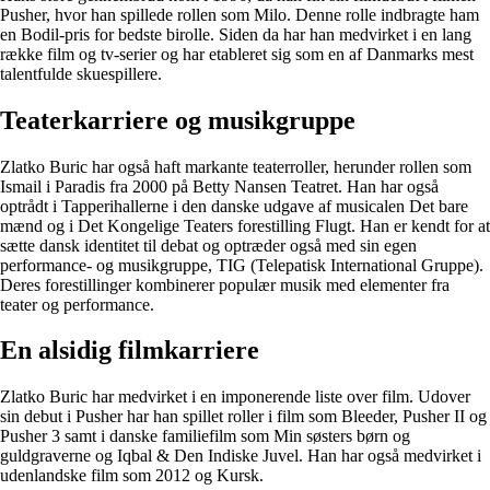
Pusher, hvor han spillede rollen som Milo. Denne rolle indbragte ham
en Bodil-pris for bedste birolle. Siden da har han medvirket i en lang
række film og tv-serier og har etableret sig som en af Danmarks mest
talentfulde skuespillere.
Teaterkarriere og musikgruppe
Zlatko Buric har også haft markante teaterroller, herunder rollen som
Ismail i Paradis fra 2000 på Betty Nansen Teatret. Han har også
optrådt i Tapperihallerne i den danske udgave af musicalen Det bare
mænd og i Det Kongelige Teaters forestilling Flugt. Han er kendt for at
sætte dansk identitet til debat og optræder også med sin egen
performance- og musikgruppe, TIG (Telepatisk International Gruppe).
Deres forestillinger kombinerer populær musik med elementer fra
teater og performance.
En alsidig filmkarriere
Zlatko Buric har medvirket i en imponerende liste over film. Udover
sin debut i Pusher har han spillet roller i film som Bleeder, Pusher II og
Pusher 3 samt i danske familiefilm som Min søsters børn og
guldgraverne og Iqbal & Den Indiske Juvel. Han har også medvirket i
udenlandske film som 2012 og Kursk.