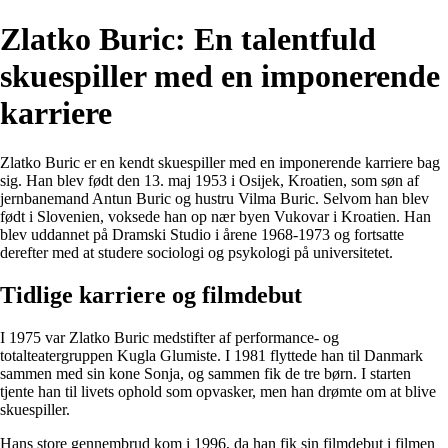
Zlatko Buric: En talentfuld
skuespiller med en imponerende
karriere
Zlatko Buric er en kendt skuespiller med en imponerende karriere bag
sig. Han blev født den 13. maj 1953 i Osijek, Kroatien, som søn af
jernbanemand Antun Buric og hustru Vilma Buric. Selvom han blev
født i Slovenien, voksede han op nær byen Vukovar i Kroatien. Han
blev uddannet på Dramski Studio i årene 1968-1973 og fortsatte
derefter med at studere sociologi og psykologi på universitetet.
Tidlige karriere og filmdebut
I 1975 var Zlatko Buric medstifter af performance- og
totalteatergruppen Kugla Glumiste. I 1981 flyttede han til Danmark
sammen med sin kone Sonja, og sammen fik de tre børn. I starten
tjente han til livets ophold som opvasker, men han drømte om at blive
skuespiller.
Hans store gennembrud kom i 1996, da han fik sin filmdebut i filmen