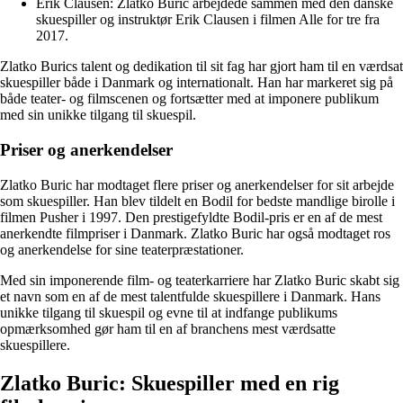
Erik Clausen: Zlatko Buric arbejdede sammen med den danske
skuespiller og instruktør Erik Clausen i filmen Alle for tre fra
2017.
Zlatko Burics talent og dedikation til sit fag har gjort ham til en værdsat
skuespiller både i Danmark og internationalt. Han har markeret sig på
både teater- og filmscenen og fortsætter med at imponere publikum
med sin unikke tilgang til skuespil.
Priser og anerkendelser
Zlatko Buric har modtaget flere priser og anerkendelser for sit arbejde
som skuespiller. Han blev tildelt en Bodil for bedste mandlige birolle i
filmen Pusher i 1997. Den prestigefyldte Bodil-pris er en af de mest
anerkendte filmpriser i Danmark. Zlatko Buric har også modtaget ros
og anerkendelse for sine teaterpræstationer.
Med sin imponerende film- og teaterkarriere har Zlatko Buric skabt sig
et navn som en af de mest talentfulde skuespillere i Danmark. Hans
unikke tilgang til skuespil og evne til at indfange publikums
opmærksomhed gør ham til en af branchens mest værdsatte
skuespillere.
Zlatko Buric: Skuespiller med en rig