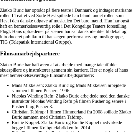
Zlatko Buric har optrådt på flere teatre i Danmark og indtaget markante
roller. I Teatret ved Sorte Hest spillede han blandt andet rollen som
Hest i den danske udgave af musicalen Det bare mænd. Han har også
haft en bemærkelsesværdig rolle i Det Kongelige Teaters forestilling
Flugt. Hans optrædener på scenen har sat dansk identitet til debat og
introduceret publikum til hans egen performance- og musikgruppe,
TIG (Telepatisk International Gruppe).
Filmsamarbejdspartnere
Zlatko Buric har haft æren af at arbejde med mange talentfulde
skuespillere og instruktører gennem sin karriere. Her er nogle af hans
mest bemærkelsesværdige filmsamarbejdspartnere:
Mads Mikkelsen: Zlatko Buric og Mads Mikkelsen arbejdede
sammen i filmen Pusher i 1996.
Nicolas Winding Refn: Zlatko Buric arbejdede med den danske
instruktør Nicolas Winding Refn på filmen Pusher og senere i
Pusher II og Pusher 3.
Christian Tafdrup: I filmen Himmerland fra 2008 spillede Zlatko
Buric sammen med Christian Tafdrup.
Emilie Koppel: Zlatko Buric og Emilie Koppel medvirkede
begge i filmen Kolbøttefabrikken fra 2014.