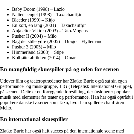
Baby Doom (1998) – Lazlo
Nattens engel (1998) – Taxachauffør
Bleeder (1999) – Kitjo
En kort, en lang (2001) – Taxachauffør
Anja efter Viktor (2003) – Tato-Mogens
Pusher II (2004) – Milo
Bag det stille ydre (2005) – Drago – Flyttemand
Pusher 3 (2005) – Milo
Himmerland (2008) – Stipe
Kolbøttefabrikken (2014) – Omar
En mangfoldig skuespiller på og uden for scenen
Udover film og teateroptrædener har Zlatko Buric også sat sin egen
performance- og musikgruppe, TIG (Telepatisk International Gruppe),
på scenen. Dette er en forrygende forestilling, der fusionerer populær
musik med elementer fra teater og performance. Han har også optrådt i
populære danske tv-serier som Taxa, hvor han spillede chaufføren
Meho.
En international skuespiller
Zlatko Buric har også haft succes på den internationale scene med