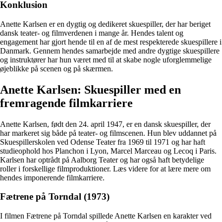
Konklusion
Anette Karlsen er en dygtig og dedikeret skuespiller, der har beriget
dansk teater- og filmverdenen i mange år. Hendes talent og
engagement har gjort hende til en af de mest respekterede skuespillere i
Danmark. Gennem hendes samarbejde med andre dygtige skuespillere
og instruktører har hun været med til at skabe nogle uforglemmelige
øjeblikke på scenen og på skærmen.
Anette Karlsen: Skuespiller med en
fremragende filmkarriere
Anette Karlsen, født den 24. april 1947, er en dansk skuespiller, der
har markeret sig både på teater- og filmscenen. Hun blev uddannet på
Skuespillerskolen ved Odense Teater fra 1969 til 1971 og har haft
studieophold hos Planchon i Lyon, Marcel Marceau og Lecoq i Paris.
Karlsen har optrådt på Aalborg Teater og har også haft betydelige
roller i forskellige filmproduktioner. Læs videre for at lære mere om
hendes imponerende filmkarriere.
Fætrene på Torndal (1973)
I filmen Fætrene på Torndal spillede Anette Karlsen en karakter ved