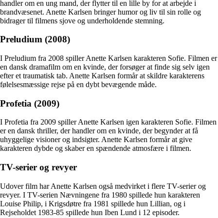
handler om en ung mand, der flytter til en lille by for at arbejde i
brandvæsenet. Anette Karlsen bringer humor og liv til sin rolle og
bidrager til filmens sjove og underholdende stemning.
Preludium (2008)
I Preludium fra 2008 spiller Anette Karlsen karakteren Sofie. Filmen er
en dansk dramafilm om en kvinde, der forsøger at finde sig selv igen
efter et traumatisk tab. Anette Karlsen formår at skildre karakterens
følelsesmæssige rejse på en dybt bevægende måde.
Profetia (2009)
I Profetia fra 2009 spiller Anette Karlsen igen karakteren Sofie. Filmen
er en dansk thriller, der handler om en kvinde, der begynder at få
uhyggelige visioner og indsigter. Anette Karlsen formår at give
karakteren dybde og skaber en spændende atmosfære i filmen.
TV-serier og revyer
Udover film har Anette Karlsen også medvirket i flere TV-serier og
revyer. I TV-serien Nævningene fra 1980 spillede hun karakteren
Louise Philip, i Krigsdøtre fra 1981 spillede hun Lillian, og i
Rejseholdet 1983-85 spillede hun Iben Lund i 12 episoder.