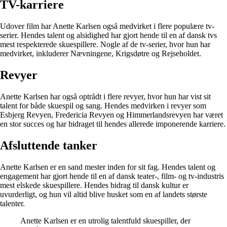
TV-karriere
Udover film har Anette Karlsen også medvirket i flere populære tv-
serier. Hendes talent og alsidighed har gjort hende til en af dansk tvs
mest respekterede skuespillere. Nogle af de tv-serier, hvor hun har
medvirket, inkluderer Nævningene, Krigsdøtre og Rejseholdet.
Revyer
Anette Karlsen har også optrådt i flere revyer, hvor hun har vist sit
talent for både skuespil og sang. Hendes medvirken i revyer som
Esbjerg Revyen, Fredericia Revyen og Himmerlandsrevyen har været
en stor succes og har bidraget til hendes allerede imponerende karriere.
Afsluttende tanker
Anette Karlsen er en sand mester inden for sit fag. Hendes talent og
engagement har gjort hende til en af dansk teater-, film- og tv-industris
mest elskede skuespillere. Hendes bidrag til dansk kultur er
uvurderligt, og hun vil altid blive husket som en af landets største
talenter.
Anette Karlsen er en utrolig talentfuld skuespiller, der