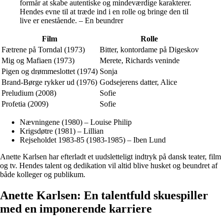
formår at skabe autentiske og mindeværdige karakterer.
Hendes evne til at træde ind i en rolle og bringe den til
live er enestående. – En beundrer
Film
Rolle
Fætrene på Torndal (1973)
Bitter, kontordame på Digeskov
Mig og Mafiaen (1973)
Merete, Richards veninde
Pigen og drømmeslottet (1974)
Sonja
Brand-Børge rykker ud (1976)
Godsejerens datter, Alice
Preludium (2008)
Sofie
Profetia (2009)
Sofie
Nævningene (1980) – Louise Philip
Krigsdøtre (1981) – Lillian
Rejseholdet 1983-85 (1983-1985) – Iben Lund
Anette Karlsen har efterladt et uudsletteligt indtryk på dansk teater, film
og tv. Hendes talent og dedikation vil altid blive husket og beundret af
både kolleger og publikum.
Anette Karlsen: En talentfuld skuespiller
med en imponerende karriere