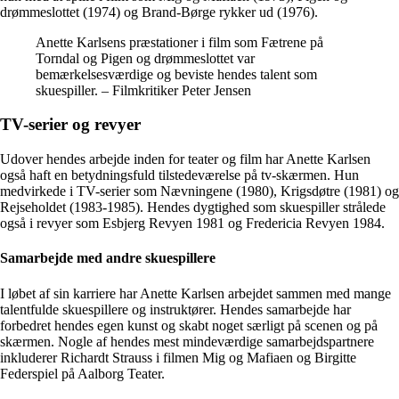
drømmeslottet (1974) og Brand-Børge rykker ud (1976).
Anette Karlsens præstationer i film som Fætrene på
Torndal og Pigen og drømmeslottet var
bemærkelsesværdige og beviste hendes talent som
skuespiller. – Filmkritiker Peter Jensen
TV-serier og revyer
Udover hendes arbejde inden for teater og film har Anette Karlsen
også haft en betydningsfuld tilstedeværelse på tv-skærmen. Hun
medvirkede i TV-serier som Nævningene (1980), Krigsdøtre (1981) og
Rejseholdet (1983-1985). Hendes dygtighed som skuespiller strålede
også i revyer som Esbjerg Revyen 1981 og Fredericia Revyen 1984.
Samarbejde med andre skuespillere
I løbet af sin karriere har Anette Karlsen arbejdet sammen med mange
talentfulde skuespillere og instruktører. Hendes samarbejde har
forbedret hendes egen kunst og skabt noget særligt på scenen og på
skærmen. Nogle af hendes mest mindeværdige samarbejdspartnere
inkluderer Richardt Strauss i filmen Mig og Mafiaen og Birgitte
Federspiel på Aalborg Teater.