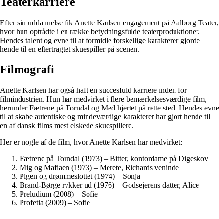
Teaterkarriere
Efter sin uddannelse fik Anette Karlsen engagement på Aalborg Teater,
hvor hun optrådte i en række betydningsfulde teaterproduktioner.
Hendes talent og evne til at formidle forskellige karakterer gjorde
hende til en eftertragtet skuespiller på scenen.
Filmografi
Anette Karlsen har også haft en succesfuld karriere inden for
filmindustrien. Hun har medvirket i flere bemærkelsesværdige film,
herunder Fætrene på Torndal og Med hjertet på rette sted. Hendes evne
til at skabe autentiske og mindeværdige karakterer har gjort hende til
en af dansk films mest elskede skuespillere.
Her er nogle af de film, hvor Anette Karlsen har medvirket:
Fætrene på Torndal (1973) – Bitter, kontordame på Digeskov
Mig og Mafiaen (1973) – Merete, Richards veninde
Pigen og drømmeslottet (1974) – Sonja
Brand-Børge rykker ud (1976) – Godsejerens datter, Alice
Preludium (2008) – Sofie
Profetia (2009) – Sofie