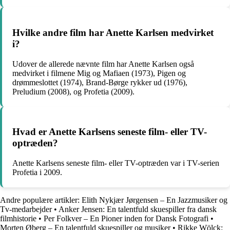
Hvilke andre film har Anette Karlsen medvirket
i?
Udover de allerede nævnte film har Anette Karlsen også
medvirket i filmene Mig og Mafiaen (1973), Pigen og
drømmeslottet (1974), Brand-Børge rykker ud (1976),
Preludium (2008), og Profetia (2009).
Hvad er Anette Karlsens seneste film- eller TV-
optræden?
Anette Karlsens seneste film- eller TV-optræden var i TV-serien
Profetia i 2009.
Andre populære artikler:
Elith Nykjær Jørgensen – En Jazzmusiker og
Tv-medarbejder
•
Anker Jensen: En talentfuld skuespiller fra dansk
filmhistorie
•
Per Folkver – En Pioner inden for Dansk Fotografi
•
Morten Øberg – En talentfuld skuespiller og musiker
•
Rikke Wölck: