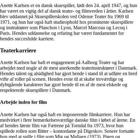
Anette Karlsen er en dansk skuespiller, født den 24. april 1947, og hun
har været en vigtig del af dansk teater- og filmverden i årtier. Karlsen
blev uddannet på Skuespillerskolen ved Odense Teater fra 1969 til
1971, og hun har også haft studieophold hos prominente skuespillere
og instruktører som Planchon i Lyon, Marcel Marceau og Lecoq i
Paris. Hendes uddannelse og erfaring har været fundamentet for
hendes succesfulde karriere.
Teaterkarriere
Anette Karlsen har haft et engagement på Aalborg Teater og har
arbejdet med nogle af de mest anerkendte teaterinstruktører i Danmark.
Hendes talent og alsidighed har gjort hende i stand til at udføre en bred
vifte af roller på scenen. Hendes evne til at skabe troværdige og
dybtgående karakterer har gjort hende til en af de mest elskede og
respekterede skuespillere i Danmark.
Arbejde inden for film
Anette Karlsen har også haft en imponerende filmkarriere. Hun har
medvirket i flere bemærkelsesværdige danske film i løbet af årene. En
af hendes første film var Fætrene på Torndal fra 1973, hvor hun
spillede rollen som Bitter – kontordame på Digeskov. Senere fortsatte
hun med at spille i film som Mig og Mafiaen (1973), Pigen og