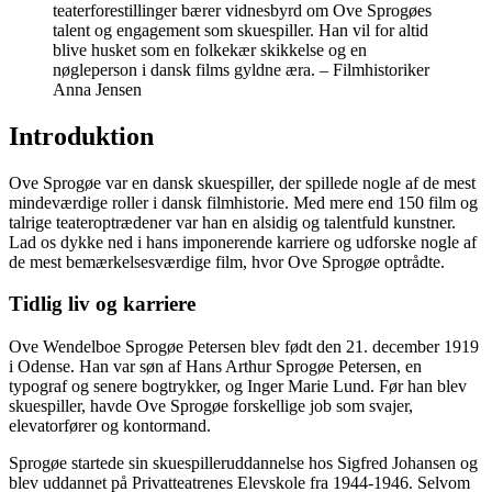
teaterforestillinger bærer vidnesbyrd om Ove Sprogøes
talent og engagement som skuespiller. Han vil for altid
blive husket som en folkekær skikkelse og en
nøgleperson i dansk films gyldne æra. – Filmhistoriker
Anna Jensen
Introduktion
Ove Sprogøe var en dansk skuespiller, der spillede nogle af de mest
mindeværdige roller i dansk filmhistorie. Med mere end 150 film og
talrige teateroptrædener var han en alsidig og talentfuld kunstner.
Lad os dykke ned i hans imponerende karriere og udforske nogle af
de mest bemærkelsesværdige film, hvor Ove Sprogøe optrådte.
Tidlig liv og karriere
Ove Wendelboe Sprogøe Petersen blev født den 21. december 1919
i Odense. Han var søn af Hans Arthur Sprogøe Petersen, en
typograf og senere bogtrykker, og Inger Marie Lund. Før han blev
skuespiller, havde Ove Sprogøe forskellige job som svajer,
elevatorfører og kontormand.
Sprogøe startede sin skuespilleruddannelse hos Sigfred Johansen og
blev uddannet på Privatteatrenes Elevskole fra 1944-1946. Selvom