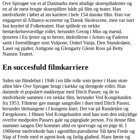
Ove Sprogøe var et af Danmarks mest alsidige skuespiltalenter og
en af de mest brugte skuespillere både på film og teater. Han
medvirkede i løbet af sin karriere i hele 154 danske film. Han var
engageret til Alliance-scenerne og Dansk Skolescene, men var især
fast knyttet til Folketeatret. Han spillede en række
bemærkelsesværdige roller, herunder Georg i Mus og mænd,
tjeneren i En tjener og to herrer, titelrollerne i Arturo og Faderen
samt i forestillinger som Volpone, Onkel Vanja, Den Stundesløse,
Laser og pjalter, Antigone og Glengarry Glenn Ross på Betty
Nansen Teatret.
En succesfuld filmkarriere
Siden sin filmdebut i 1946 i en lille rolle som tjener i Hans store
aften blev Ove Sprogøe brugt i kække og drengede roller. Han
dannede et populært makkerpar med Dirch Passer, og de to
medvirkede sammen i en række film, herunder Ved Kongelunden
fra 1953. Filmene gav mange sangroller i duet med Dirch Passer,
herunder titelsangene i I kongens klær, Det var på Rundetårn og
Færgekroen. I filmen Ved Kongelunden stod han som den uskyldige
overfor modpolen Passers gale og pigeglade person. Fra denne film
stammer sangen Der kommer altid en sporvogn og en pige til. I
1960erne medvirkede han i agentfilm-parodierne Slå først Frede og
Slap af Frede med et agent-look og farlig glathed. Hans første og