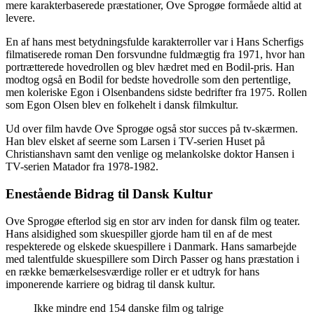
mere karakterbaserede præstationer, Ove Sprogøe formåede altid at
levere.
En af hans mest betydningsfulde karakterroller var i Hans Scherfigs
filmatiserede roman Den forsvundne fuldmægtig fra 1971, hvor han
portrætterede hovedrollen og blev hædret med en Bodil-pris. Han
modtog også en Bodil for bedste hovedrolle som den pertentlige,
men koleriske Egon i Olsenbandens sidste bedrifter fra 1975. Rollen
som Egon Olsen blev en folkehelt i dansk filmkultur.
Ud over film havde Ove Sprogøe også stor succes på tv-skærmen.
Han blev elsket af seerne som Larsen i TV-serien Huset på
Christianshavn samt den venlige og melankolske doktor Hansen i
TV-serien Matador fra 1978-1982.
Enestående Bidrag til Dansk Kultur
Ove Sprogøe efterlod sig en stor arv inden for dansk film og teater.
Hans alsidighed som skuespiller gjorde ham til en af de mest
respekterede og elskede skuespillere i Danmark. Hans samarbejde
med talentfulde skuespillere som Dirch Passer og hans præstation i
en række bemærkelsesværdige roller er et udtryk for hans
imponerende karriere og bidrag til dansk kultur.
Ikke mindre end 154 danske film og talrige