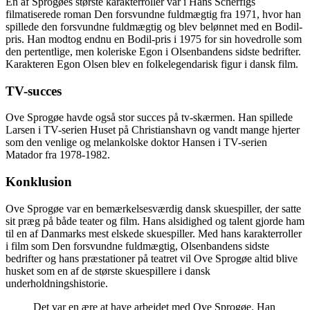
En af Sprogøes største karakterroller var i Hans Scherfigs
filmatiserede roman Den forsvundne fuldmægtig fra 1971, hvor han
spillede den forsvundne fuldmægtig og blev belønnet med en Bodil-
pris. Han modtog endnu en Bodil-pris i 1975 for sin hovedrolle som
den pertentlige, men koleriske Egon i Olsenbandens sidste bedrifter.
Karakteren Egon Olsen blev en folkelegendarisk figur i dansk film.
TV-succes
Ove Sprogøe havde også stor succes på tv-skærmen. Han spillede
Larsen i TV-serien Huset på Christianshavn og vandt mange hjerter
som den venlige og melankolske doktor Hansen i TV-serien
Matador fra 1978-1982.
Konklusion
Ove Sprogøe var en bemærkelsesværdig dansk skuespiller, der satte
sit præg på både teater og film. Hans alsidighed og talent gjorde ham
til en af Danmarks mest elskede skuespiller. Med hans karakterroller
i film som Den forsvundne fuldmægtig, Olsenbandens sidste
bedrifter og hans præstationer på teatret vil Ove Sprogøe altid blive
husket som en af de største skuespillere i dansk
underholdningshistorie.
Det var en ære at have arbejdet med Ove Sprogøe. Han