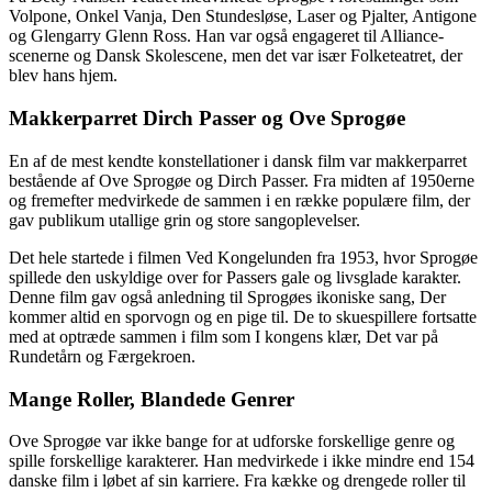
Volpone, Onkel Vanja, Den Stundesløse, Laser og Pjalter, Antigone
og Glengarry Glenn Ross. Han var også engageret til Alliance-
scenerne og Dansk Skolescene, men det var især Folketeatret, der
blev hans hjem.
Makkerparret Dirch Passer og Ove Sprogøe
En af de mest kendte konstellationer i dansk film var makkerparret
bestående af Ove Sprogøe og Dirch Passer. Fra midten af 1950erne
og fremefter medvirkede de sammen i en række populære film, der
gav publikum utallige grin og store sangoplevelser.
Det hele startede i filmen Ved Kongelunden fra 1953, hvor Sprogøe
spillede den uskyldige over for Passers gale og livsglade karakter.
Denne film gav også anledning til Sprogøes ikoniske sang, Der
kommer altid en sporvogn og en pige til. De to skuespillere fortsatte
med at optræde sammen i film som I kongens klær, Det var på
Rundetårn og Færgekroen.
Mange Roller, Blandede Genrer
Ove Sprogøe var ikke bange for at udforske forskellige genre og
spille forskellige karakterer. Han medvirkede i ikke mindre end 154
danske film i løbet af sin karriere. Fra kække og drengede roller til