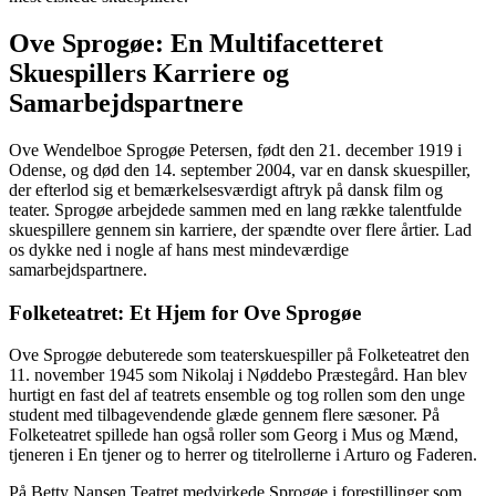
Ove Sprogøe: En Multifacetteret
Skuespillers Karriere og
Samarbejdspartnere
Ove Wendelboe Sprogøe Petersen, født den 21. december 1919 i
Odense, og død den 14. september 2004, var en dansk skuespiller,
der efterlod sig et bemærkelsesværdigt aftryk på dansk film og
teater. Sprogøe arbejdede sammen med en lang række talentfulde
skuespillere gennem sin karriere, der spændte over flere årtier. Lad
os dykke ned i nogle af hans mest mindeværdige
samarbejdspartnere.
Folketeatret: Et Hjem for Ove Sprogøe
Ove Sprogøe debuterede som teaterskuespiller på Folketeatret den
11. november 1945 som Nikolaj i Nøddebo Præstegård. Han blev
hurtigt en fast del af teatrets ensemble og tog rollen som den unge
student med tilbagevendende glæde gennem flere sæsoner. På
Folketeatret spillede han også roller som Georg i Mus og Mænd,
tjeneren i En tjener og to herrer og titelrollerne i Arturo og Faderen.
På Betty Nansen Teatret medvirkede Sprogøe i forestillinger som