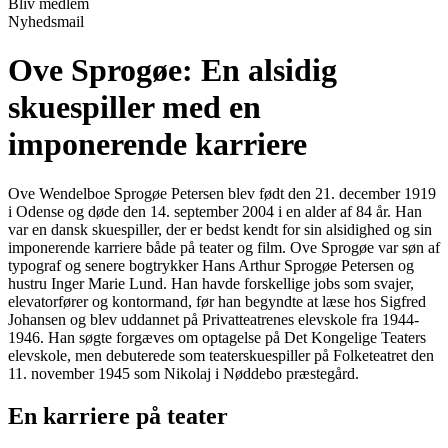
Bliv medlem
Nyhedsmail
Ove Sprogøe: En alsidig
skuespiller med en
imponerende karriere
Ove Wendelboe Sprogøe Petersen blev født den 21. december 1919
i Odense og døde den 14. september 2004 i en alder af 84 år. Han
var en dansk skuespiller, der er bedst kendt for sin alsidighed og sin
imponerende karriere både på teater og film. Ove Sprogøe var søn af
typograf og senere bogtrykker Hans Arthur Sprogøe Petersen og
hustru Inger Marie Lund. Han havde forskellige jobs som svajer,
elevatorfører og kontormand, før han begyndte at læse hos Sigfred
Johansen og blev uddannet på Privatteatrenes elevskole fra 1944-
1946. Han søgte forgæves om optagelse på Det Kongelige Teaters
elevskole, men debuterede som teaterskuespiller på Folketeatret den
11. november 1945 som Nikolaj i Nøddebo præstegård.
En karriere på teater