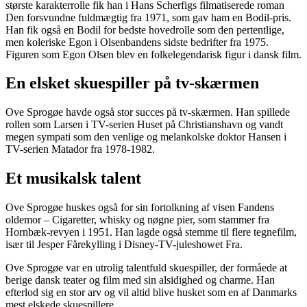
største karakterrolle fik han i Hans Scherfigs filmatiserede roman
Den forsvundne fuldmægtig fra 1971, som gav ham en Bodil-pris.
Han fik også en Bodil for bedste hovedrolle som den pertentlige,
men koleriske Egon i Olsenbandens sidste bedrifter fra 1975.
Figuren som Egon Olsen blev en folkelegendarisk figur i dansk film.
En elsket skuespiller på tv-skærmen
Ove Sprogøe havde også stor succes på tv-skærmen. Han spillede
rollen som Larsen i TV-serien Huset på Christianshavn og vandt
megen sympati som den venlige og melankolske doktor Hansen i
TV-serien Matador fra 1978-1982.
Et musikalsk talent
Ove Sprogøe huskes også for sin fortolkning af visen Fandens
oldemor – Cigaretter, whisky og nøgne pier, som stammer fra
Hornbæk-revyen i 1951. Han lagde også stemme til flere tegnefilm,
især til Jesper Fårekylling i Disney-TV-juleshowet Fra.
Ove Sprogøe var en utrolig talentfuld skuespiller, der formåede at
berige dansk teater og film med sin alsidighed og charme. Han
efterlod sig en stor arv og vil altid blive husket som en af Danmarks
mest elskede skuespillere.