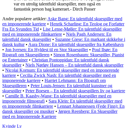
var en utrolig talentfuld skuespiller, men også en
fantastisk person bag kameraet.- Dirch Passer
Andre populære artikler:
Aske Bang: En talentfuld skuespiller med
en imponerende karriere
•
Henrik Scharling: En Teolog og Forfatter
Fra En Svunden Tid
•
Lise Lense-Møller: En talentfuld skuespiller
med en imponerende filmkarriere
•
Niels Pagh Andersen: En
talentfuld dansk skuespiller
•
Suzanne Giese: En markant skikkelse i
dansk kultur
•
Aura Dione: En talentfuld skuespiller fra København
•
Jon Iversen: En Hyldest til en Stor Skuespiller
•
Poul Ilsøe: En
Biografi om Skuespilleren
•
Simon Rosenbaum: Skuespiller, Pianist
og Entertainer
•
Christian Pontoppidan: En talentfuld dansk
skuespiller
•
Niels Nørløv Hansen – En talentfuld dansk skuespiller
•
Nicolai Kornum: En talentfuld skuespiller med en imponerende
karriere
•
Cecilia Zwick Nash: En talentfuld skuespiller med en
imponerende karriere
•
Harriet Lehmann: En Biografi om
Skuespilleren
•
Peter Louis-Jensen: En talentfuld kunstner og
skuespiller
•
Peter Boesen – En talentfuld skuespillers liv og karriere
•
Camille B. Kaasby-Wang: En talentfuld skuespiller med en
imponerende filmografi
•
Sara Klein: En talentfuld skuespiller med
en imponerende filmkarriere
•
Lennart Johannessen (Fede Finn): En
dansk skuespiller og musiker
•
Jørgen Reenberg: En Skuespiller
med en Imponerende Karriere
Kvinde Ly