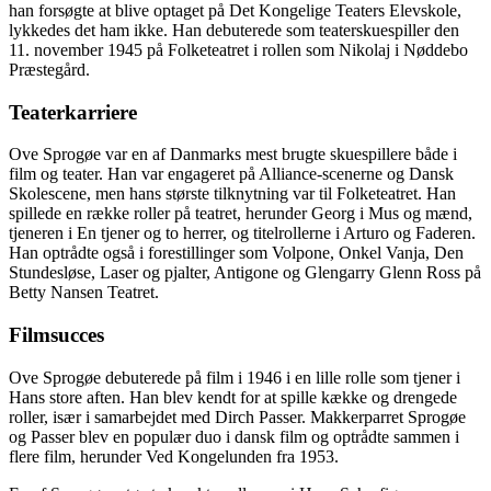
han forsøgte at blive optaget på Det Kongelige Teaters Elevskole,
lykkedes det ham ikke. Han debuterede som teaterskuespiller den
11. november 1945 på Folketeatret i rollen som Nikolaj i Nøddebo
Præstegård.
Teaterkarriere
Ove Sprogøe var en af Danmarks mest brugte skuespillere både i
film og teater. Han var engageret på Alliance-scenerne og Dansk
Skolescene, men hans største tilknytning var til Folketeatret. Han
spillede en række roller på teatret, herunder Georg i Mus og mænd,
tjeneren i En tjener og to herrer, og titelrollerne i Arturo og Faderen.
Han optrådte også i forestillinger som Volpone, Onkel Vanja, Den
Stundesløse, Laser og pjalter, Antigone og Glengarry Glenn Ross på
Betty Nansen Teatret.
Filmsucces
Ove Sprogøe debuterede på film i 1946 i en lille rolle som tjener i
Hans store aften. Han blev kendt for at spille kække og drengede
roller, især i samarbejdet med Dirch Passer. Makkerparret Sprogøe
og Passer blev en populær duo i dansk film og optrådte sammen i
flere film, herunder Ved Kongelunden fra 1953.