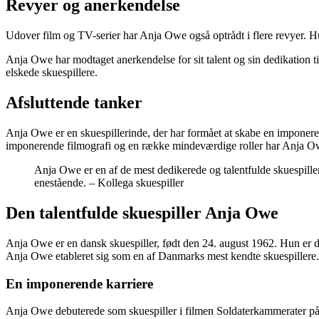
Revyer og anerkendelse
Udover film og TV-serier har Anja Owe også optrådt i flere revyer. 
Anja Owe har modtaget anerkendelse for sit talent og sin dedikation til
elskede skuespillere.
Afsluttende tanker
Anja Owe er en skuespillerinde, der har formået at skabe en imponeren
imponerende filmografi og en række mindeværdige roller har Anja Owe
Anja Owe er en af de mest dedikerede og talentfulde skuespiller
enestående. – Kollega skuespiller
Den talentfulde skuespiller Anja Owe
Anja Owe er en dansk skuespiller, født den 24. august 1962. Hun er d
Anja Owe etableret sig som en af Danmarks mest kendte skuespillere. Hun
En imponerende karriere
Anja Owe debuterede som skuespiller i filmen Soldaterkammerater på b