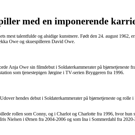
piller med en imponerende karri
dets mest talentfulde og alsidige kunstnere. Født den 24. august 1962, 
ebekka Owe og skuespilleren David Owe.
 gjorde Anja Owe sin filmdebut i Soldaterkammerater på bjørnetjeneste f
æstation som tjenestepigen Jørgine i TV-serien Bryggeren fra 1996.
dover hendes debut i Soldaterkammerater på bjørnetjeneste og rolle i
pillede rollen som Conny, og i Charlot og Charlotte fra 1996, hvor hun 
ris Nielsen i Ørnen fra 2004-2006 og som Ina i Sommerdahl fra 2020-2