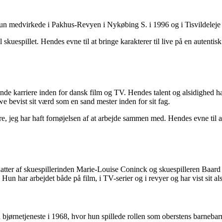
Hun medvirkede i Pakhus-Revyen i Nykøbing S. i 1996 og i Tisvildelej
 skuespillet. Hendes evne til at bringe karakterer til live på en autenti
de karriere inden for dansk film og TV. Hendes talent og alsidighed har
 bevist sit værd som en sand mester inden for sit fag.
e, jeg har haft fornøjelsen af at arbejde sammen med. Hendes evne til at
atter af skuespillerinden Marie-Louise Coninck og skuespilleren Baard 
 har arbejdet både på film, i TV-serier og i revyer og har vist sit alsid
jørnetjeneste i 1968, hvor hun spillede rollen som oberstens barnebarn