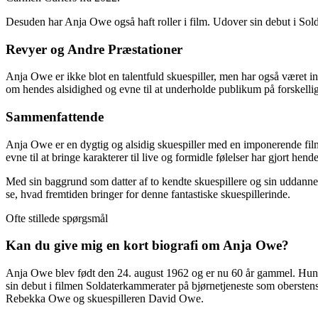
Desuden har Anja Owe også haft roller i film. Udover sin debut i Sold
Revyer og Andre Præstationer
Anja Owe er ikke blot en talentfuld skuespiller, men har også været 
om hendes alsidighed og evne til at underholde publikum på forskelli
Sammenfattende
Anja Owe er en dygtig og alsidig skuespiller med en imponerende film
evne til at bringe karakterer til live og formidle følelser har gjort hen
Med sin baggrund som datter af to kendte skuespillere og sin uddannels
se, hvad fremtiden bringer for denne fantastiske skuespillerinde.
Ofte stillede spørgsmål
Kan du give mig en kort biografi om Anja Owe?
Anja Owe blev født den 24. august 1962 og er nu 60 år gammel. Hun e
sin debut i filmen Soldaterkammerater på bjørnetjeneste som oberstens
Rebekka Owe og skuespilleren David Owe.