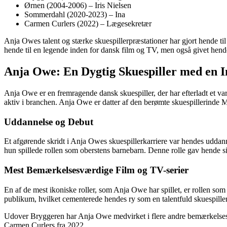
Ørnen (2004-2006) – Iris Nielsen
Sommerdahl (2020-2023) – Ina
Carmen Curlers (2022) – Lægesekretær
Anja Owes talent og stærke skuespillerpræstationer har gjort hende til
hende til en legende inden for dansk film og TV, men også givet hende et
Anja Owe: En Dygtig Skuespiller med en 
Anja Owe er en fremragende dansk skuespiller, der har efterladt et v
aktiv i branchen. Anja Owe er datter af den berømte skuespillerinde M
Uddannelse og Debut
Et afgørende skridt i Anja Owes skuespillerkarriere var hendes uddann
hun spillede rollen som oberstens barnebarn. Denne rolle gav hende si
Mest Bemærkelsesværdige Film og TV-serier
En af de mest ikoniske roller, som Anja Owe har spillet, er rollen s
publikum, hvilket cementerede hendes ry som en talentfuld skuespille
Udover Bryggeren har Anja Owe medvirket i flere andre bemærkelsesv
Carmen Curlers fra 2022.