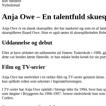
Bliv medlem
Nyhedsmail
Anja Owe – En talentfuld skues
Anja Owe er en dansk skuespiller, der har markeret sig som en af lan
skuespilleren Baard Owe. Hun er også søster til skuespillerinden R
Uddannelse og debut
Efter at have afsluttet sin uddannelse på Statens Teaterskole i 1988,
dette var hendes første filmrolle, er hun måske bedst kendt for sin pr
Film og TV-serier
Anja Owe har medvirket i en række film og TV-serier gennem årene. U
hun spillede rollen som sekretær i Ingeniørforeningen.
I TV-serier har Anja Owe optrådt i Strenge tider fra 1994, hvor hun s
som Jørgine i Bryggeren fra 1996-1997. Senere medvirkede hun som I
Curlers.