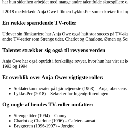
har hun sidenhen arbejdet med mange andre talentfulde skuespillere og
I 2018 medvirkede Anja Owe i filmen Lykke-Per som sekretær for Ingeniø
En række spændende TV-roller
Udover sin filmkarriere har Anja Owe også haft stor succes på TV-sk
andre TV-serier som Strenge tider, Charlot og Charlotte, Ørnen og Somm
Talentet strækker sig også til revyens verden
Anja Owe har også optrådt i forskellige revyer, hvor hun har vist sit
1993 og 1994.
Et overblik over Anja Owes vigtigste roller:
Soldaterkammerater på bjørnetjeneste (1968) – Anja, oberstens
Lykke-Per (2018) – Sekretær for Ingeniørforeningen
Og nogle af hendes TV-roller omfatter:
Strenge tider (1994) – Conny
Charlot og Charlotte (1996) – Cafeteria-ansat
Bryggeren (1996-1997) – Jørgine