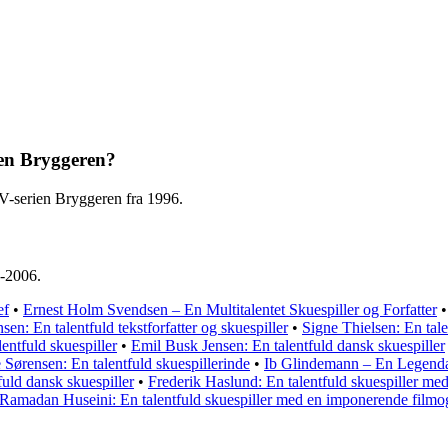
ien Bryggeren?
TV-serien Bryggeren fra 1996.
4-2006.
ef
•
Ernest Holm Svendsen – En Multitalentet Skuespiller og Forfatter
sen: En talentfuld tekstforfatter og skuespiller
•
Signe Thielsen: En tale
ntfuld skuespiller
•
Emil Busk Jensen: En talentfuld dansk skuespiller
Sørensen: En talentfuld skuespillerinde
•
Ib Glindemann – En Legenda
uld dansk skuespiller
•
Frederik Haslund: En talentfuld skuespiller me
Ramadan Huseini: En talentfuld skuespiller med en imponerende filmog