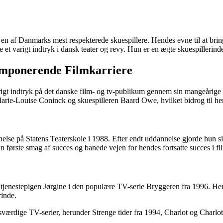
 en af Danmarks mest respekterede skuespillere. Hendes evne til at bring
 varigt indtryk i dansk teater og revy. Hun er en ægte skuespillerinde, d
Imponerende Filmkarriere
arigt indtryk på det danske film- og tv-publikum gennem sin mangeårige
arie-Louise Coninck og skuespilleren Baard Owe, hvilket bidrog til hen
else på Statens Teaterskole i 1988. Efter endt uddannelse gjorde hun s
n første smag af succes og banede vejen for hendes fortsatte succes i fi
om tjenestepigen Jørgine i den populære TV-serie Bryggeren fra 1996. He
rinde.
ærdige TV-serier, herunder Strenge tider fra 1994, Charlot og Charl