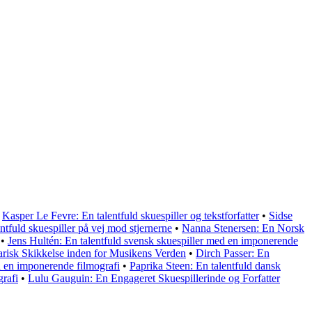
•
Kasper Le Fevre: En talentfuld skuespiller og tekstforfatter
•
Sidse
ntfuld skuespiller på vej mod stjernerne
•
Nanna Stenersen: En Norsk
•
Jens Hultén: En talentfuld svensk skuespiller med en imponerende
risk Skikkelse inden for Musikens Verden
•
Dirch Passer: En
d en imponerende filmografi
•
Paprika Steen: En talentfuld dansk
rafi
•
Lulu Gauguin: En Engageret Skuespillerinde og Forfatter