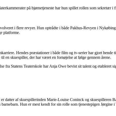
aterkammerater på bjørnetjeneste har hun spillet rollen som sekretær i 
involveret i flere revyer. Hun optrådte i både Pakhus-Revyen i Nykøbin
ge platforme.
karriere. Hendes præstationer i både film og tv-serier har gjort hende 
de til en skuespiller, der har været en fornøjelse at følge gennem årene.
e fra Statens Teaterskole har Anja Owe bevist sit talent og etableret si
r datter af skuespillerinden Marie-Louise Coninck og skuespilleren B
 barnebarn. Hun er mest kendt for sin rolle som tjenestepigen Jørgine i 