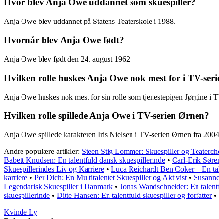
Hvor blev Anja Owe uddannet som skuespiller?
Anja Owe blev uddannet på Statens Teaterskole i 1988.
Hvornår blev Anja Owe født?
Anja Owe blev født den 24. august 1962.
Hvilken rolle huskes Anja Owe nok mest for i TV-ser
Anja Owe huskes nok mest for sin rolle som tjenestepigen Jørgine i 
Hvilken rolle spillede Anja Owe i TV-serien Ørnen?
Anja Owe spillede karakteren Iris Nielsen i TV-serien Ørnen fra 200
Andre populære artikler:
Steen Stig Lommer: Skuespiller og Teaterch
Babett Knudsen: En talentfuld dansk skuespillerinde
•
Carl-Erik Søren
Skuespillerindes Liv og Karriere
•
Luca Reichardt Ben Coker – En tale
karriere
•
Per Dich: En Multitalentet Skuespiller og Aktivist
•
Susanne 
Legendarisk Skuespiller i Danmark
•
Jonas Wandschneider: En talentf
skuespillerinde
•
Ditte Hansen: En talentfuld skuespiller og forfatter
•
Kvinde Ly