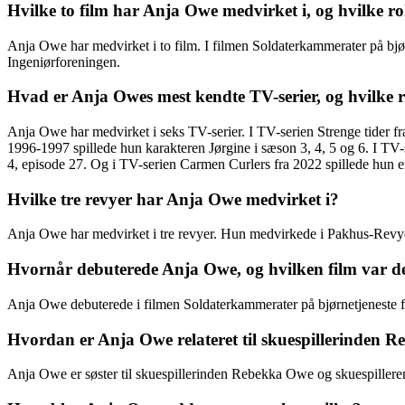
Hvilke to film har Anja Owe medvirket i, og hvilke rol
Anja Owe har medvirket i to film. I filmen Soldaterkammerater på bjør
Ingeniørforeningen.
Hvad er Anja Owes mest kendte TV-serier, og hvilke ro
Anja Owe har medvirket i seks TV-serier. I TV-serien Strenge tider fr
1996-1997 spillede hun karakteren Jørgine i sæson 3, 4, 5 og 6. I TV
4, episode 27. Og i TV-serien Carmen Curlers fra 2022 spillede hun e
Hvilke tre revyer har Anja Owe medvirket i?
Anja Owe har medvirket i tre revyer. Hun medvirkede i Pakhus-Revye
Hvornår debuterede Anja Owe, og hvilken film var d
Anja Owe debuterede i filmen Soldaterkammerater på bjørnetjeneste f
Hvordan er Anja Owe relateret til skuespillerinden 
Anja Owe er søster til skuespillerinden Rebekka Owe og skuespille