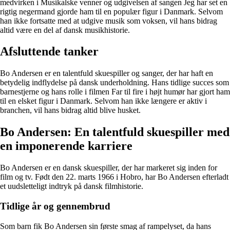
medvirken i Musikalske venner og udgivelsen af sangen Jeg har set en
rigtig negermand gjorde ham til en populær figur i Danmark. Selvom
han ikke fortsatte med at udgive musik som voksen, vil hans bidrag
altid være en del af dansk musikhistorie.
Afsluttende tanker
Bo Andersen er en talentfuld skuespiller og sanger, der har haft en
betydelig indflydelse på dansk underholdning. Hans tidlige succes som
barnestjerne og hans rolle i filmen Far til fire i højt humør har gjort ham
til en elsket figur i Danmark. Selvom han ikke længere er aktiv i
branchen, vil hans bidrag altid blive husket.
Bo Andersen: En talentfuld skuespiller med
en imponerende karriere
Bo Andersen er en dansk skuespiller, der har markeret sig inden for
film og tv. Født den 22. marts 1966 i Hobro, har Bo Andersen efterladt
et uudsletteligt indtryk på dansk filmhistorie.
Tidlige år og gennembrud
Som barn fik Bo Andersen sin første smag af rampelyset, da hans