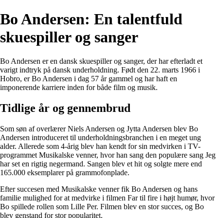
Bo Andersen: En talentfuld
skuespiller og sanger
Bo Andersen er en dansk skuespiller og sanger, der har efterladt et
varigt indtryk på dansk underholdning. Født den 22. marts 1966 i
Hobro, er Bo Andersen i dag 57 år gammel og har haft en
imponerende karriere inden for både film og musik.
Tidlige år og gennembrud
Som søn af overlærer Niels Andersen og Jytta Andersen blev Bo
Andersen introduceret til underholdningsbranchen i en meget ung
alder. Allerede som 4-årig blev han kendt for sin medvirken i TV-
programmet Musikalske venner, hvor han sang den populære sang Jeg
har set en rigtig negermand. Sangen blev et hit og solgte mere end
165.000 eksemplarer på grammofonplade.
Efter succesen med Musikalske venner fik Bo Andersen og hans
familie mulighed for at medvirke i filmen Far til fire i højt humør, hvor
Bo spillede rollen som Lille Per. Filmen blev en stor succes, og Bo
blev genstand for stor popularitet.