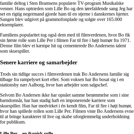
familie deltog i Sten Bramsens populære TV-program Musikalske
venner. Hans optræden som Lille Bo og den iørefaldende sang Jeg har
set en rigtig negermand gjorde ham til en stjerne i danskernes hjerter.
Sangen blev udgivet på grammofonplade og solgte over 165.000
eksemplarer.
Familiens popularitet tog også dem med til filmverdenen, hvor Bo fik
sin første rolle som Lille Per i filmen Far til fire i højt humør fra 1971.
Denne film blev et kæmpe hit og cementerede Bo Andersens talent
som skuespiller.
Senere karriere og samarbejder
Trods sin tidlige succes i filmverdenen trak Bo Andersens familie sig
tilbage fra rampelyset kort efter. Som voksen har Bo bosat sig i en
stationsby nær Aalborg, hvor han arbejder som salgschef.
Selvom Bo Andersen ikke har opnået samme berømmelse som i sine
barndomsår, har han stadig haft en imponerende karriere som
skuespiller. Han har medvirket i én kendt film, Far til fire i højt humør,
hvor han spillede rollen som Lille Per. Filmen viste Bo Andersens evne
til at bringe karakterer til live og skabe uforglemmelig underholdning
for publikum.
Lille Per – en ikonisk rolle