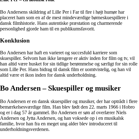
Bo Andersens skildring af Lille Per i Far til fire i højt humør har
placeret ham som en af de mest mindeværdige børneskuespillere i
dansk filmhistorie. Hans autentiske præstation og charmerende
personlighed gjorde ham til en publikumsfavorit.
Konklusion
Bo Andersen har haft en varieret og succesfuld karriere som
skuespiller. Selvom han ikke længere er aktiv inden for film og tv, vil
han altid være husket for sin tidlige berømmelse og særligt for sin rolle
som Lille Per. Hans bidrag til dansk film er uomtvistelig, og han vil
altid være et ikon inden for dansk underholdning.
Bo Andersen – Skuespiller og musiker
Bo Andersen er en dansk skuespiller og musiker, der har optrådt i flere
bemærkelsesværdige film. Han blev født den 22. marts 1966 i Hobro
og er i dag 57 år gammel. Bo Andersen er søn af overlærer Niels
Andersen og Jytta Andersen, og han voksede op i en musikalsk
familie, hvor han fra en meget ung alder blev introduceret til
underholdningsverdenen.