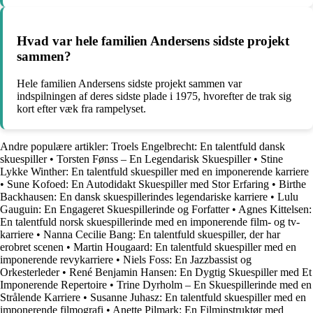
Hvad var hele familien Andersens sidste projekt
sammen?
Hele familien Andersens sidste projekt sammen var
indspilningen af deres sidste plade i 1975, hvorefter de trak sig
kort efter væk fra rampelyset.
Andre populære artikler:
Troels Engelbrecht: En talentfuld dansk
skuespiller
•
Torsten Fønss – En Legendarisk Skuespiller
•
Stine
Lykke Winther: En talentfuld skuespiller med en imponerende karriere
•
Sune Kofoed: En Autodidakt Skuespiller med Stor Erfaring
•
Birthe
Backhausen: En dansk skuespillerindes legendariske karriere
•
Lulu
Gauguin: En Engageret Skuespillerinde og Forfatter
•
Agnes Kittelsen:
En talentfuld norsk skuespillerinde med en imponerende film- og tv-
karriere
•
Nanna Cecilie Bang: En talentfuld skuespiller, der har
erobret scenen
•
Martin Hougaard: En talentfuld skuespiller med en
imponerende revykarriere
•
Niels Foss: En Jazzbassist og
Orkesterleder
•
René Benjamin Hansen: En Dygtig Skuespiller med Et
Imponerende Repertoire
•
Trine Dyrholm – En Skuespillerinde med en
Strålende Karriere
•
Susanne Juhasz: En talentfuld skuespiller med en
imponerende filmografi
•
Anette Pilmark: En Filminstruktør med