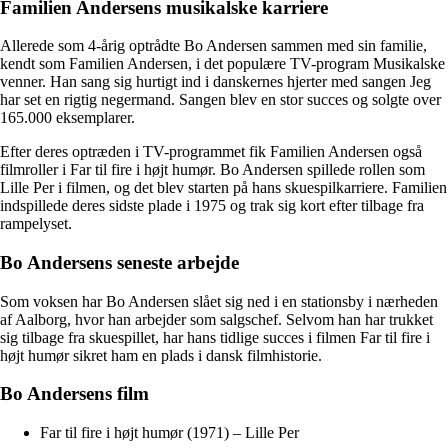
Familien Andersens musikalske karriere
Allerede som 4-årig optrådte Bo Andersen sammen med sin familie,
kendt som Familien Andersen, i det populære TV-program Musikalske
venner. Han sang sig hurtigt ind i danskernes hjerter med sangen Jeg
har set en rigtig negermand. Sangen blev en stor succes og solgte over
165.000 eksemplarer.
Efter deres optræden i TV-programmet fik Familien Andersen også
filmroller i Far til fire i højt humør. Bo Andersen spillede rollen som
Lille Per i filmen, og det blev starten på hans skuespilkarriere. Familien
indspillede deres sidste plade i 1975 og trak sig kort efter tilbage fra
rampelyset.
Bo Andersens seneste arbejde
Som voksen har Bo Andersen slået sig ned i en stationsby i nærheden
af Aalborg, hvor han arbejder som salgschef. Selvom han har trukket
sig tilbage fra skuespillet, har hans tidlige succes i filmen Far til fire i
højt humør sikret ham en plads i dansk filmhistorie.
Bo Andersens film
Far til fire i højt humør (1971) – Lille Per