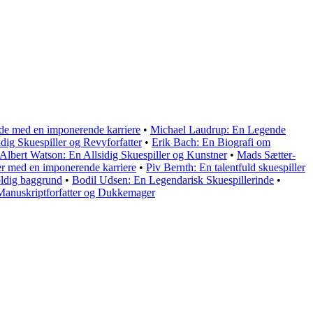
inde med en imponerende karriere
•
Michael Laudrup: En Legende
idig Skuespiller og Revyforfatter
•
Erik Bach: En Biografi om
Albert Watson: En Allsidig Skuespiller og Kunstner
•
Mads Sætter-
er med en imponerende karriere
•
Piv Bernth: En talentfuld skuespiller
oldig baggrund
•
Bodil Udsen: En Legendarisk Skuespillerinde
•
 Manuskriptforfatter og Dukkemager