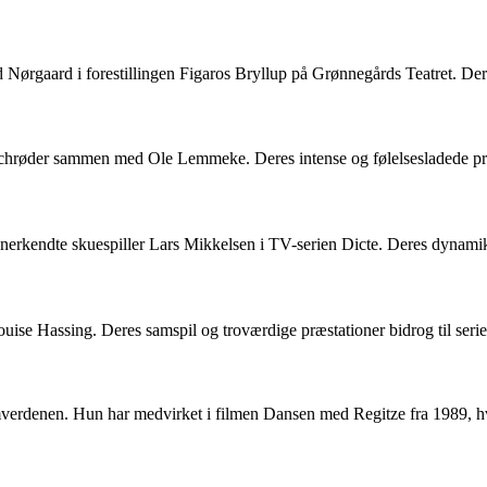
ørgaard i forestillingen Figaros Bryllup på Grønnegårds Teatret. Deres s
Schrøder sammen med Ole Lemmeke. Deres intense og følelsesladede præst
erkendte skuespiller Lars Mikkelsen i TV-serien Dicte. Deres dynamik 
e Hassing. Deres samspil og troværdige præstationer bidrog til serien
lmverdenen. Hun har medvirket i filmen Dansen med Regitze fra 1989, h