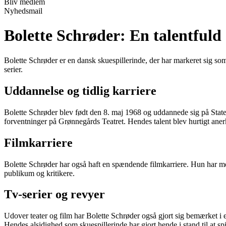
Bliv medlem
Nyhedsmail
Bolette Schrøder: En talentfuld
Bolette Schrøder er en dansk skuespillerinde, der har markeret sig som 
serier.
Uddannelse og tidlig karriere
Bolette Schrøder blev født den 8. maj 1968 og uddannede sig på Staten
forventninger på Grønnegårds Teatret. Hendes talent blev hurtigt ane
Filmkarriere
Bolette Schrøder har også haft en spændende filmkarriere. Hun har m
publikum og kritikere.
Tv-serier og revyer
Udover teater og film har Bolette Schrøder også gjort sig bemærket i 
Hendes alsidighed som skuespillerinde har gjort hende i stand til at spi