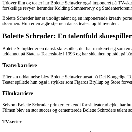
Udover film og teater har Bolette Schrøder også imponeret på TV-skæ
forskellige revyer, herunder Kolding Sommerrevy og Studenterforeni
Bolette Schrøder har et utroligt talent og en imponerende kreativ por
skærmen. Hun er en ægte stjerne i dansk teater- og filmverden.
Bolette Schrøder: En talentfuld skuespill
Bolette Schrøder er en dansk skuespiller, der har markeret sig som en 
uddannet på Statens Teaterskole i 1993 og har sidenhen optrådt på både
Teaterkarriere
Efter sin uddannelse blev Bolette Schrøder ansat på Det Kongelige Tea
Teater spillede hun også i stykker som Figaros Bryllup og Store forv
Filmkarriere
Selvom Bolette Schrøder primært er kendt for sit teaterarbejde, har 
Filmen blev en stor succes og cementerede Bolette Schrøders talent so
TV-serier