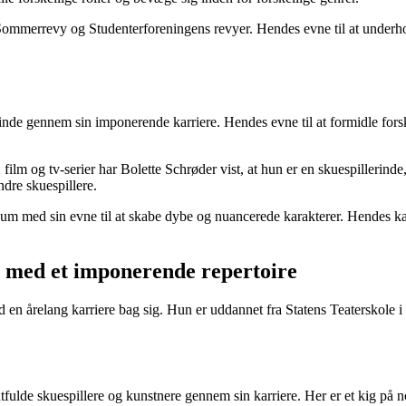
ommerrevy og Studenterforeningens revyer. Hendes evne til at underhol
erinde gennem sin imponerende karriere. Hendes evne til at formidle for
film og tv-serier har Bolette Schrøder vist, at hun er en skuespillerinde,
ndre skuespillere.
kum med sin evne til at skabe dybe og nuancerede karakterer. Hendes karrie
er med et imponerende repertoire
ed en årelang karriere bag sig. Hun er uddannet fra Statens Teatersko
tfulde skuespillere og kunstnere gennem sin karriere. Her er et kig p