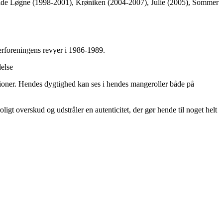
, Hvide Løgne (1998-2001), Krøniken (2004-2007), Julie (2005), Sommer
erforeningens revyer i 1986-1989.
delse
ationer. Hendes dygtighed kan ses i hendes mangeroller både på
igt overskud og udstråler en autenticitet, der gør hende til noget helt