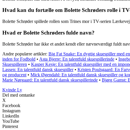
Hvad kan du fortælle om Bolette Schrøders rolle i T
Bolette Schrøder spillede rollen som Trines mor i TV-serien Lærkevej 
Hvad er Bolette Schrøders fulde navn?
Bolette Schrøder har ikke et andet kendt eller nævneværdigt fuldt navn
Andre populære artikler:
Big Fat Snake: En dygtig skuespiller med e
inden for Fodbold
•
Asta Bjerre: En talentfuld skuespillerinde
•
Ingebo
Skuespilleren
•
Kasper Kesje: En talentfuld skuespiller med en impon
Lassen: En talentfuld dansk skuespiller
•
Kristen Poulsgaard: En Farve
og producent
•
Mick Øgendahl: En talentfuld dansk skuespiller og k
Marie Nørgaard: En talentfuld dansk skuespillerinde
•
Bjørg Gamst: En
Kvinde Ly
Del med omtanke
X
Facebook
Instagram
LinkedIn
YouTube
Pinterest