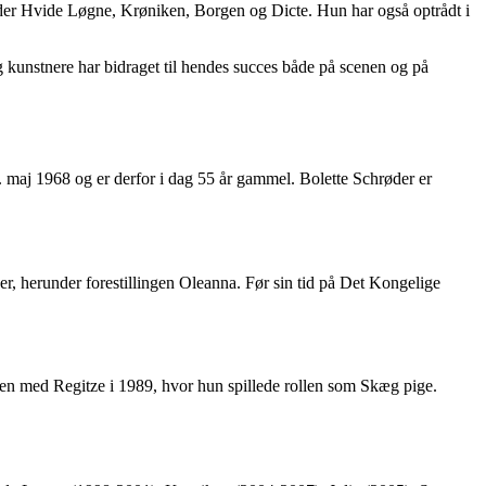
nder Hvide Løgne, Krøniken, Borgen og Dicte. Hun har også optrådt i
g kunstnere har bidraget til hendes succes både på scenen og på
8. maj 1968 og er derfor i dag 55 år gammel. Bolette Schrøder er
r, herunder forestillingen Oleanna. Før sin tid på Det Kongelige
sen med Regitze i 1989, hvor hun spillede rollen som Skæg pige.