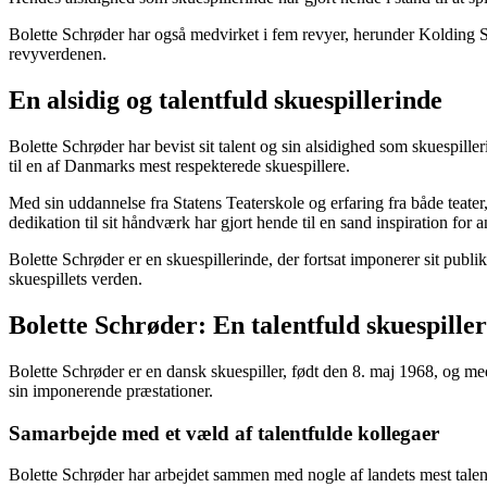
Bolette Schrøder har også medvirket i fem revyer, herunder Kolding S
revyverdenen.
En alsidig og talentfuld skuespillerinde
Bolette Schrøder har bevist sit talent og sin alsidighed som skuespill
til en af Danmarks mest respekterede skuespillere.
Med sin uddannelse fra Statens Teaterskole og erfaring fra både teater, 
dedikation til sit håndværk har gjort hende til en sand inspiration for a
Bolette Schrøder er en skuespillerinde, der fortsat imponerer sit publi
skuespillets verden.
Bolette Schrøder: En talentfuld skuespill
Bolette Schrøder er en dansk skuespiller, født den 8. maj 1968, og m
sin imponerende præstationer.
Samarbejde med et væld af talentfulde kollegaer
Bolette Schrøder har arbejdet sammen med nogle af landets mest talen