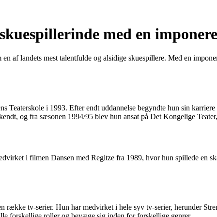
 skuespillerinde med en imponer
en af landets mest talentfulde og alsidige skuespillere. Med en imponere
s Teaterskole i 1993. Efter endt uddannelse begyndte hun sin karriere p
rkendt, og fra sæsonen 1994/95 blev hun ansat på Det Kongelige Teater,
edvirket i filmen Dansen med Regitze fra 1989, hvor hun spillede en sk
en række tv-serier. Hun har medvirket i hele syv tv-serier, herunder S
lle forskellige roller og bevæge sig inden for forskellige genrer.