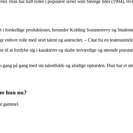
-serier. Hun har haft roller i populære serier som Strenge tider (1994)
t i forskellige produktioner, herunder Kolding Sommerrevy og Student
ge enhver rolle med stort talent og autencitet. – Citat fra en teateranmel
vne til at fordybe sig i karakterer og skabe troværdige og rørende præst
 gang på gang med sin talentfulde og alsidige optræden. Hun har et utrol
 er hun nu?
 år gammel.