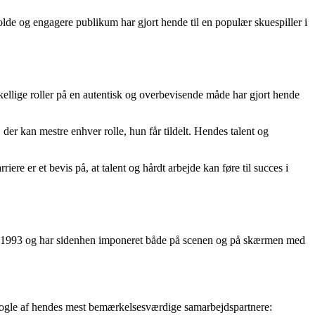
de og engagere publikum har gjort hende til en populær skuespiller i
skellige roller på en autentisk og overbevisende måde har gjort hende
 der kan mestre enhver rolle, hun får tildelt. Hendes talent og
re er et bevis på, at talent og hårdt arbejde kan føre til succes i
le i 1993 og har sidenhen imponeret både på scenen og på skærmen med
å nogle af hendes mest bemærkelsesværdige samarbejdspartnere: