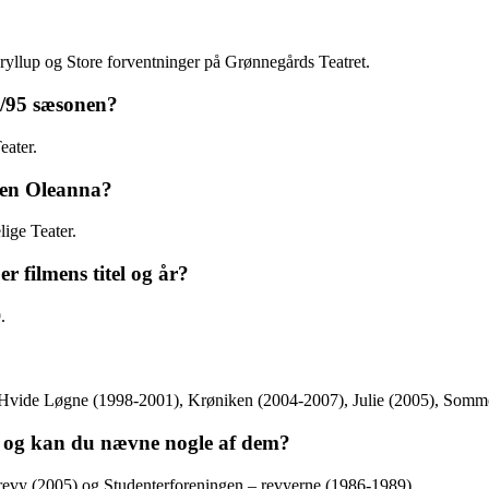
Bryllup og Store forventninger på Grønnegårds Teatret.
94/95 sæsonen?
eater.
ngen Oleanna?
ige Teater.
r filmens titel og år?
.
), Hvide Løgne (1998-2001), Krøniken (2004-2007), Julie (2005), Somm
, og kan du nævne nogle af dem?
revy (2005) og Studenterforeningen – revyerne (1986-1989).