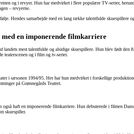
rmen og i revyer. Hun har medvirket i flere populære TV-serier, heru
ngen – revyerne.
tefølje. Hendes samarbejde med en lang række talentfulde skuespillere o
er med en imponerende filmkarriere
af landets mest talentfulde og alsidige skuespillere. Hun blev født den 
 teaterscenen og i film og tv-serier.
ter i sæsonen 1994/95. Her har hun medvirket i forskellige produktione
entninger på Grønnegårds Teatret.
hun også haft en imponerende filmkarriere. Hun debuterede i filmen Dan
m skuespiller.