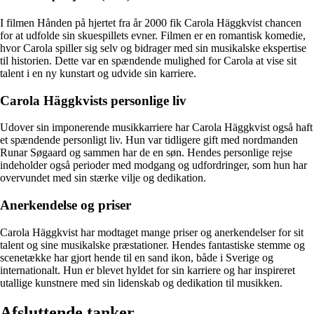
I filmen Hånden på hjertet fra år 2000 fik Carola Häggkvist chancen
for at udfolde sin skuespillets evner. Filmen er en romantisk komedie,
hvor Carola spiller sig selv og bidrager med sin musikalske ekspertise
til historien. Dette var en spændende mulighed for Carola at vise sit
talent i en ny kunstart og udvide sin karriere.
Carola Häggkvists personlige liv
Udover sin imponerende musikkarriere har Carola Häggkvist også haft
et spændende personligt liv. Hun var tidligere gift med nordmanden
Runar Søgaard og sammen har de en søn. Hendes personlige rejse
indeholder også perioder med modgang og udfordringer, som hun har
overvundet med sin stærke vilje og dedikation.
Anerkendelse og priser
Carola Häggkvist har modtaget mange priser og anerkendelser for sit
talent og sine musikalske præstationer. Hendes fantastiske stemme og
scenetække har gjort hende til en sand ikon, både i Sverige og
internationalt. Hun er blevet hyldet for sin karriere og har inspireret
utallige kunstnere med sin lidenskab og dedikation til musikken.
Afsluttende tanker