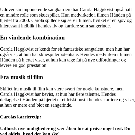
Udover sin imponerende sangkarriere har Carola Häggkvist også haft
en mindre rolle som skuespiller. Hun medvirkede i filmen Hånden på
hjertet fra 2000. Carola spillede sig selv i filmen, hvilket er en sjov og
interessant indblik i hendes liv og karriere som sangerinde.
En vindende kombination
Carola Häggkvist er kendt for sit fantastiske sangtalent, men hun har
også vist, at hun har skuespillerpotentiale. Hendes medvirken i filmen
Hånden på hjertet viser, at hun kan tage fat på nye udfordringer og
levere en god præstation.
Fra musik til film
Skiftet fra musik til film kan være svært for nogle kunstnere, men
Carola Häggkvist har bevist, at hun har flere talenter. Hendes
deltagelse i Hånden på hjertet er et friskt pust i hendes karriere og viser,
at hun er mere end blot en sangerinde.
Carolas karrieretip:
Udforsk nye muligheder og vær åben for at prøve noget nyt. Du
ved aldrig, hvad der kan ske!