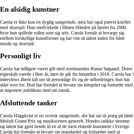
En alsidig kunstner
Carola er ikke kun en dygtig sangerinde, men har også prøvet kræfter
med skuespil. Hun medvirkede i filmen Hånden på hjertet fra 2000,
hvor hun spillede rollen som sig selv. Carola formår at bevæge sig
mellem forskellige kunstformer og har vist sit talent inden for både
musik og skuespil.
Personligt liv
Carola har tidligere været gift med nordmanden Runar Søgaard. Deres
ægteskab varede i flere år, men de gik fra hinanden i 2018. Carola har i
interviews åbent talt om sit personlige liv og de udfordringer, hun har
stået over for. Hun har formået at bevare sin integritet og fortsætte med
at imponere publikum med sin musik.
Afsluttende tanker
Carola Häggkvist er en svensk sangerinde, der har sat sit præg på både
Melodi Grand Prix og musikscenen generelt. Hendes unikke stemme
og talent har gjort hende til en af de mest elskede kunstnere i Sverige.
Carola har formået at bevare sin popularitet og fortsætter med at