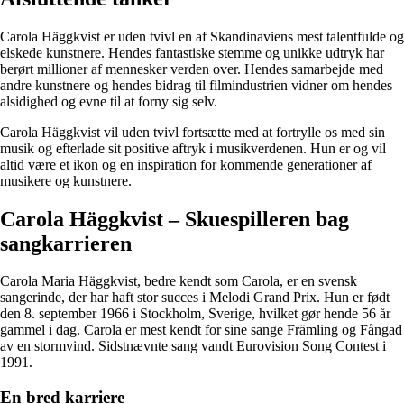
Carola Häggkvist er uden tvivl en af Skandinaviens mest talentfulde og
elskede kunstnere. Hendes fantastiske stemme og unikke udtryk har
berørt millioner af mennesker verden over. Hendes samarbejde med
andre kunstnere og hendes bidrag til filmindustrien vidner om hendes
alsidighed og evne til at forny sig selv.
Carola Häggkvist vil uden tvivl fortsætte med at fortrylle os med sin
musik og efterlade sit positive aftryk i musikverdenen. Hun er og vil
altid være et ikon og en inspiration for kommende generationer af
musikere og kunstnere.
Carola Häggkvist – Skuespilleren bag
sangkarrieren
Carola Maria Häggkvist, bedre kendt som Carola, er en svensk
sangerinde, der har haft stor succes i Melodi Grand Prix. Hun er født
den 8. september 1966 i Stockholm, Sverige, hvilket gør hende 56 år
gammel i dag. Carola er mest kendt for sine sange Främling og Fångad
av en stormvind. Sidstnævnte sang vandt Eurovision Song Contest i
1991.
En bred karriere