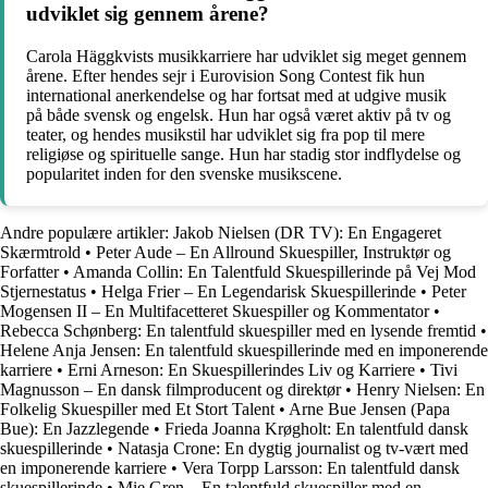
udviklet sig gennem årene?
Carola Häggkvists musikkarriere har udviklet sig meget gennem
årene. Efter hendes sejr i Eurovision Song Contest fik hun
international anerkendelse og har fortsat med at udgive musik
på både svensk og engelsk. Hun har også været aktiv på tv og
teater, og hendes musikstil har udviklet sig fra pop til mere
religiøse og spirituelle sange. Hun har stadig stor indflydelse og
popularitet inden for den svenske musikscene.
Andre populære artikler:
Jakob Nielsen (DR TV): En Engageret
Skærmtrold
•
Peter Aude – En Allround Skuespiller, Instruktør og
Forfatter
•
Amanda Collin: En Talentfuld Skuespillerinde på Vej Mod
Stjernestatus
•
Helga Frier – En Legendarisk Skuespillerinde
•
Peter
Mogensen II – En Multifacetteret Skuespiller og Kommentator
•
Rebecca Schønberg: En talentfuld skuespiller med en lysende fremtid
•
Helene Anja Jensen: En talentfuld skuespillerinde med en imponerende
karriere
•
Erni Arneson: En Skuespillerindes Liv og Karriere
•
Tivi
Magnusson – En dansk filmproducent og direktør
•
Henry Nielsen: En
Folkelig Skuespiller med Et Stort Talent
•
Arne Bue Jensen (Papa
Bue): En Jazzlegende
•
Frieda Joanna Krøgholt: En talentfuld dansk
skuespillerinde
•
Natasja Crone: En dygtig journalist og tv-vært med
en imponerende karriere
•
Vera Torpp Larsson: En talentfuld dansk
skuespillerinde
•
Mie Gren – En talentfuld skuespiller med en