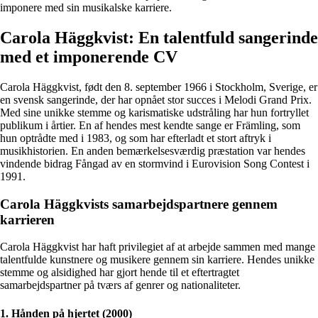
imponere med sin musikalske karriere.
Carola Häggkvist: En talentfuld sangerinde
med et imponerende CV
Carola Häggkvist, født den 8. september 1966 i Stockholm, Sverige, er
en svensk sangerinde, der har opnået stor succes i Melodi Grand Prix.
Med sine unikke stemme og karismatiske udstråling har hun fortryllet
publikum i årtier. En af hendes mest kendte sange er Främling, som
hun optrådte med i 1983, og som har efterladt et stort aftryk i
musikhistorien. En anden bemærkelsesværdig præstation var hendes
vindende bidrag Fångad av en stormvind i Eurovision Song Contest i
1991.
Carola Häggkvists samarbejdspartnere gennem
karrieren
Carola Häggkvist har haft privilegiet af at arbejde sammen med mange
talentfulde kunstnere og musikere gennem sin karriere. Hendes unikke
stemme og alsidighed har gjort hende til et eftertragtet
samarbejdspartner på tværs af genrer og nationaliteter.
1. Hånden på hjertet (2000)