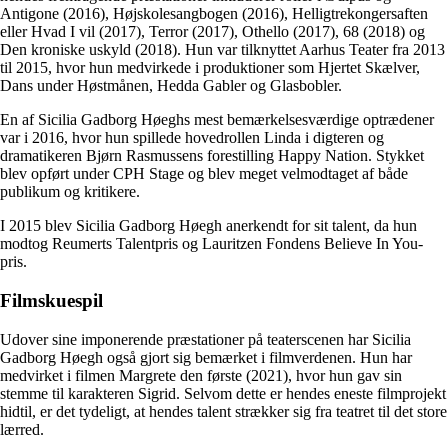
Antigone (2016), Højskolesangbogen (2016), Helligtrekongersaften
eller Hvad I vil (2017), Terror (2017), Othello (2017), 68 (2018) og
Den kroniske uskyld (2018). Hun var tilknyttet Aarhus Teater fra 2013
til 2015, hvor hun medvirkede i produktioner som Hjertet Skælver,
Dans under Høstmånen, Hedda Gabler og Glasbobler.
En af Sicilia Gadborg Høeghs mest bemærkelsesværdige optrædener
var i 2016, hvor hun spillede hovedrollen Linda i digteren og
dramatikeren Bjørn Rasmussens forestilling Happy Nation. Stykket
blev opført under CPH Stage og blev meget velmodtaget af både
publikum og kritikere.
I 2015 blev Sicilia Gadborg Høegh anerkendt for sit talent, da hun
modtog Reumerts Talentpris og Lauritzen Fondens Believe In You-
pris.
Filmskuespil
Udover sine imponerende præstationer på teaterscenen har Sicilia
Gadborg Høegh også gjort sig bemærket i filmverdenen. Hun har
medvirket i filmen Margrete den første (2021), hvor hun gav sin
stemme til karakteren Sigrid. Selvom dette er hendes eneste filmprojekt
hidtil, er det tydeligt, at hendes talent strækker sig fra teatret til det store
lærred.