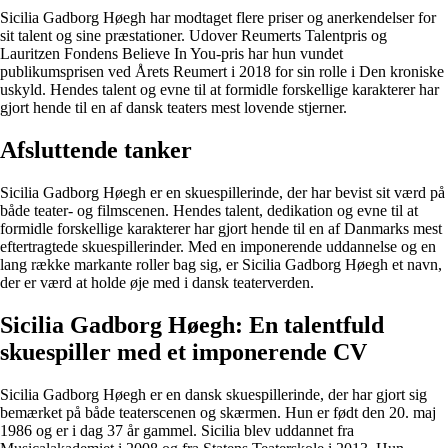
Sicilia Gadborg Høegh har modtaget flere priser og anerkendelser for
sit talent og sine præstationer. Udover Reumerts Talentpris og
Lauritzen Fondens Believe In You-pris har hun vundet
publikumsprisen ved Årets Reumert i 2018 for sin rolle i Den kroniske
uskyld. Hendes talent og evne til at formidle forskellige karakterer har
gjort hende til en af dansk teaters mest lovende stjerner.
Afsluttende tanker
Sicilia Gadborg Høegh er en skuespillerinde, der har bevist sit værd på
både teater- og filmscenen. Hendes talent, dedikation og evne til at
formidle forskellige karakterer har gjort hende til en af Danmarks mest
eftertragtede skuespillerinder. Med en imponerende uddannelse og en
lang række markante roller bag sig, er Sicilia Gadborg Høegh et navn,
der er værd at holde øje med i dansk teaterverden.
Sicilia Gadborg Høegh: En talentfuld
skuespiller med et imponerende CV
Sicilia Gadborg Høegh er en dansk skuespillerinde, der har gjort sig
bemærket på både teaterscenen og skærmen. Hun er født den 20. maj
1986 og er i dag 37 år gammel. Sicilia blev uddannet fra