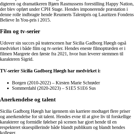
digteren og dramatikeren Bjørn Rasmussens forestilling Happy Nation,
der blev opført under CPH Stage. Hendes imponerende præstation i
denne rolle indbragte hende Reumerts Talentpris og Lauritzen Fondens
Believe In You-pris i 2015.
Film og tv-serier
Udover sin succes på teaterscenen har Sicilia Gadborg Høegh også
medvirket i både film og tv-serier. Hendes eneste filmoptræden er i
filmen Margrete den første fra 2021, hvor hun leverer stemmen til
karakteren Sigrid.
TV-serier Sicilia Gadborg Høegh har medvirket i:
Borgen (2010-2022) – Kirsten Marie Schrøder
Sommerdahl (2020-2023) – S1E5 S1E6 Sus
Anerkendelse og talent
Sicilia Gadborg Høegh har igennem sin karriere modtaget flere priser
og anerkendelse for sit talent. Hendes evne til at give liv til forskellige
karakterer og formidle følelser på scenen har gjort hende til en
respekteret skuespillerinde både blandt publikum og blandt hendes
kolleger.