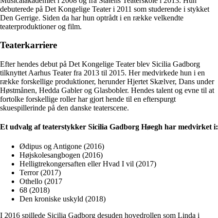
Musicalakademiet i 2008 og fra Statens Teaterskole i 2013. Hun
debuterede på Det Kongelige Teater i 2011 som studerende i stykket
Den Gerrige. Siden da har hun optrådt i en række velkendte
teaterproduktioner og film.
Teaterkarriere
Efter hendes debut på Det Kongelige Teater blev Sicilia Gadborg
tilknyttet Aarhus Teater fra 2013 til 2015. Her medvirkede hun i en
række forskellige produktioner, herunder Hjertet Skælver, Dans under
Høstmånen, Hedda Gabler og Glasbobler. Hendes talent og evne til at
fortolke forskellige roller har gjort hende til en efterspurgt
skuespillerinde på den danske teaterscene.
Et udvalg af teaterstykker Sicilia Gadborg Høegh har medvirket i:
Ødipus og Antigone (2016)
Højskolesangbogen (2016)
Helligtrekongersaften eller Hvad I vil (2017)
Terror (2017)
Othello (2017
68 (2018)
Den kroniske uskyld (2018)
I 2016 spillede Sicilia Gadborg desuden hovedrollen som Linda i