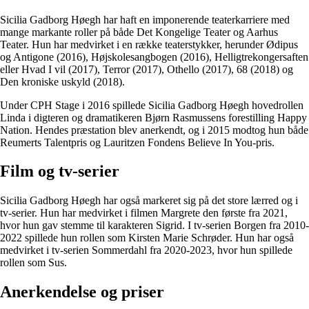
Sicilia Gadborg Høegh har haft en imponerende teaterkarriere med
mange markante roller på både Det Kongelige Teater og Aarhus
Teater. Hun har medvirket i en række teaterstykker, herunder Ødipus
og Antigone (2016), Højskolesangbogen (2016), Helligtrekongersaften
eller Hvad I vil (2017), Terror (2017), Othello (2017), 68 (2018) og
Den kroniske uskyld (2018).
Under CPH Stage i 2016 spillede Sicilia Gadborg Høegh hovedrollen
Linda i digteren og dramatikeren Bjørn Rasmussens forestilling Happy
Nation. Hendes præstation blev anerkendt, og i 2015 modtog hun både
Reumerts Talentpris og Lauritzen Fondens Believe In You-pris.
Film og tv-serier
Sicilia Gadborg Høegh har også markeret sig på det store lærred og i
tv-serier. Hun har medvirket i filmen Margrete den første fra 2021,
hvor hun gav stemme til karakteren Sigrid. I tv-serien Borgen fra 2010-
2022 spillede hun rollen som Kirsten Marie Schrøder. Hun har også
medvirket i tv-serien Sommerdahl fra 2020-2023, hvor hun spillede
rollen som Sus.
Anerkendelse og priser