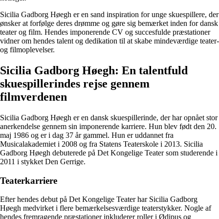
Sicilia Gadborg Høegh er en sand inspiration for unge skuespillere, der
ønsker at forfølge deres drømme og gøre sig bemærket inden for dansk
teater og film. Hendes imponerende CV og succesfulde præstationer
vidner om hendes talent og dedikation til at skabe mindeværdige teater-
og filmoplevelser.
Sicilia Gadborg Høegh: En talentfuld
skuespillerindes rejse gennem
filmverdenen
Sicilia Gadborg Høegh er en dansk skuespillerinde, der har opnået stor
anerkendelse gennem sin imponerende karriere. Hun blev født den 20.
maj 1986 og er i dag 37 år gammel. Hun er uddannet fra
Musicalakademiet i 2008 og fra Statens Teaterskole i 2013. Sicilia
Gadborg Høegh debuterede på Det Kongelige Teater som studerende i
2011 i stykket Den Gerrige.
Teaterkarriere
Efter hendes debut på Det Kongelige Teater har Sicilia Gadborg
Høegh medvirket i flere bemærkelsesværdige teaterstykker. Nogle af
hendes fremragende præstationer inkluderer roller i Ødipus og