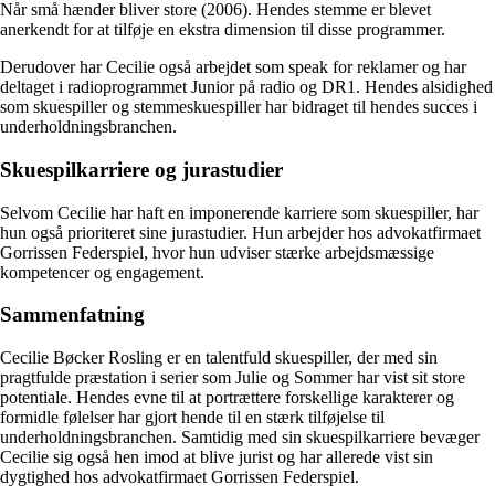
Når små hænder bliver store (2006). Hendes stemme er blevet
anerkendt for at tilføje en ekstra dimension til disse programmer.
Derudover har Cecilie også arbejdet som speak for reklamer og har
deltaget i radioprogrammet Junior på radio og DR1. Hendes alsidighed
som skuespiller og stemmeskuespiller har bidraget til hendes succes i
underholdningsbranchen.
Skuespilkarriere og jurastudier
Selvom Cecilie har haft en imponerende karriere som skuespiller, har
hun også prioriteret sine jurastudier. Hun arbejder hos advokatfirmaet
Gorrissen Federspiel, hvor hun udviser stærke arbejdsmæssige
kompetencer og engagement.
Sammenfatning
Cecilie Bøcker Rosling er en talentfuld skuespiller, der med sin
pragtfulde præstation i serier som Julie og Sommer har vist sit store
potentiale. Hendes evne til at portrættere forskellige karakterer og
formidle følelser har gjort hende til en stærk tilføjelse til
underholdningsbranchen. Samtidig med sin skuespilkarriere bevæger
Cecilie sig også hen imod at blive jurist og har allerede vist sin
dygtighed hos advokatfirmaet Gorrissen Federspiel.