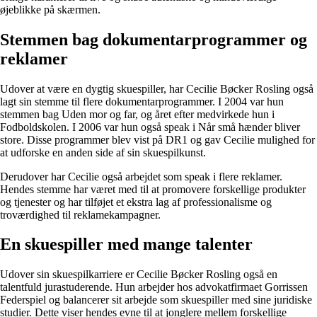
øjeblikke på skærmen.
Stemmen bag dokumentarprogrammer og
reklamer
Udover at være en dygtig skuespiller, har Cecilie Bøcker Rosling også
lagt sin stemme til flere dokumentarprogrammer. I 2004 var hun
stemmen bag Uden mor og far, og året efter medvirkede hun i
Fodboldskolen. I 2006 var hun også speak i Når små hænder bliver
store. Disse programmer blev vist på DR1 og gav Cecilie mulighed for
at udforske en anden side af sin skuespilkunst.
Derudover har Cecilie også arbejdet som speak i flere reklamer.
Hendes stemme har været med til at promovere forskellige produkter
og tjenester og har tilføjet et ekstra lag af professionalisme og
troværdighed til reklamekampagner.
En skuespiller med mange talenter
Udover sin skuespilkarriere er Cecilie Bøcker Rosling også en
talentfuld jurastuderende. Hun arbejder hos advokatfirmaet Gorrissen
Federspiel og balancerer sit arbejde som skuespiller med sine juridiske
studier. Dette viser hendes evne til at jonglere mellem forskellige