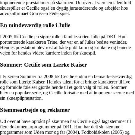
imponerende præstationer på skærmen. Ud over at være en talentfuld
skuespiller er Cecilie også en dygtig jurastuderende og arbejder hos
advokatfirmaet Gorrissen Federspiel.
En mindeværdig rolle i Julie
I 2005 fik Cecilie en større rolle i familie-serien Julie på DR1. Hun
portrætterede karakteren Trine, der var en af Julies bedste veninder.
Hendes præstation blev rost af både publikum og kritikere og banede
vejen for hendes videre karriere inden for skuespil.
Sommer: Cecilie som Lærke Kaiser
I tv-serien Sommer fra 2008 fik Cecilie endnu en bemærkelsesværdig
rolle som Lærke Kaiser. Hendes talent for at bringe karakterer til live
og formidle følelser gjorde hende til et godt valg til rollen. Sommer
blev en populær serie, og Cecilie fortsatte med at imponere seerne med
sin skuespilpræstation.
Stemmearbejde og reklamer
Ud over at have optrådt på skærmen har Cecilie også lagt stemmer til
flere dokumentarprogrammer på DR1. Hun har delt sin stemme i
programmer som Uden mor og far (2004), Fodboldskolen (2005) og