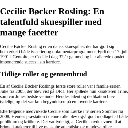
Cecilie Bøcker Rosling: En
talentfuld skuespiller med
mange facetter
Cecilie Bøcker Rosling er en dansk skuespiller, der har gjort sig
bemærket i både tv-serier og dokumentarprogrammer. Født den 17. juli
1991 i Gentofte, er Cecilie i dag 32 år gammel og har allerede opnået
imponerende succes i sin karriere.
Tidlige roller og gennembrud
En af Cecilie Bøcker Roslings første store roller var i familie-serien
Julie fra 2005, der blev vist på DR1. Her spillede hun karakteren Trine,
som var Julies bedste veninde. Hendes talent og dedikation blev
tydeligt, og det var kun begyndelsen på en lovende karriere.
Efterfølgende medvirkede Cecilie som Lærke i tv-serien Sommer fra
2008. Hendes præstation i denne rolle blev også godt modtaget af både
publikum og kritikere. Det var tydeligt, at Cecilie havde evnen til at
bringe karakterer til live og skabe autentiske og mindeværdige