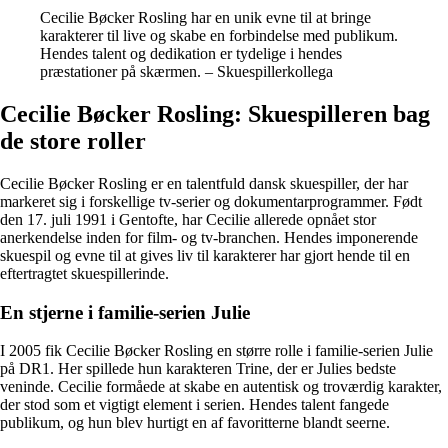
Cecilie Bøcker Rosling har en unik evne til at bringe
karakterer til live og skabe en forbindelse med publikum.
Hendes talent og dedikation er tydelige i hendes
præstationer på skærmen. – Skuespillerkollega
Cecilie Bøcker Rosling: Skuespilleren bag
de store roller
Cecilie Bøcker Rosling er en talentfuld dansk skuespiller, der har
markeret sig i forskellige tv-serier og dokumentarprogrammer. Født
den 17. juli 1991 i Gentofte, har Cecilie allerede opnået stor
anerkendelse inden for film- og tv-branchen. Hendes imponerende
skuespil og evne til at gives liv til karakterer har gjort hende til en
eftertragtet skuespillerinde.
En stjerne i familie-serien Julie
I 2005 fik Cecilie Bøcker Rosling en større rolle i familie-serien Julie
på DR1. Her spillede hun karakteren Trine, der er Julies bedste
veninde. Cecilie formåede at skabe en autentisk og troværdig karakter,
der stod som et vigtigt element i serien. Hendes talent fangede
publikum, og hun blev hurtigt en af favoritterne blandt seerne.