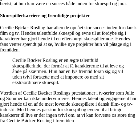
bevist, at hun kan være en succes både inden for skuespil og jura.
Skuespillerkarriere og fremtidige projekter
Cecilie Bøcker Rosling har allerede opnået stor succes inden for dansk
film og tv. Hendes talentfulde skuespil og evne til at fordybe sig i
karakterer har gjort hende til en efterspurgt skuespillerinde. Hendes
fans venter spændt på at se, hvilke nye projekter hun vil påtage sig i
fremtiden.
Cecilie Bøcker Rosling er en ægte talentfuld
skuespillerinde, der formår at få karaktererne til at leve og
ånde på skærmen. Hun har en lys fremtid foran sig og vil
uden tvivl fortsætte med at imponere os med sit
ekstraordinære skuespil.
Værdien af Cecilie Bøcker Roslings præstationer i tv-serier som Julie
og Sommer kan ikke undervurderes. Hendes talent og engagement har
gjort hende til en af de mest lovende skuespillere i dansk film- og tv-
industri. Med hendes passion for skuespil og evnen til at bringe
karakterer til live er der ingen tvivl om, at vi kan forvente os store ting
fra Cecilie Bøcker Rosling i fremtiden.