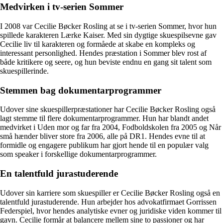
Medvirken i tv-serien Sommer
I 2008 var Cecilie Bøcker Rosling at se i tv-serien Sommer, hvor hun
spillede karakteren Lærke Kaiser. Med sin dygtige skuespilsevne gav
Cecilie liv til karakteren og formåede at skabe en kompleks og
interessant personlighed. Hendes præstation i Sommer blev rost af
både kritikere og seere, og hun beviste endnu en gang sit talent som
skuespillerinde.
Stemmen bag dokumentarprogrammer
Udover sine skuespillerpræstationer har Cecilie Bøcker Rosling også
lagt stemme til flere dokumentarprogrammer. Hun har blandt andet
medvirket i Uden mor og far fra 2004, Fodboldskolen fra 2005 og Når
små hænder bliver store fra 2006, alle på DR1. Hendes evne til at
formidle og engagere publikum har gjort hende til en populær valg
som speaker i forskellige dokumentarprogrammer.
En talentfuld jurastuderende
Udover sin karriere som skuespiller er Cecilie Bøcker Rosling også en
talentfuld jurastuderende. Hun arbejder hos advokatfirmaet Gorrissen
Federspiel, hvor hendes analytiske evner og juridiske viden kommer til
gavn. Cecilie formår at balancere mellem sine to passioner og har