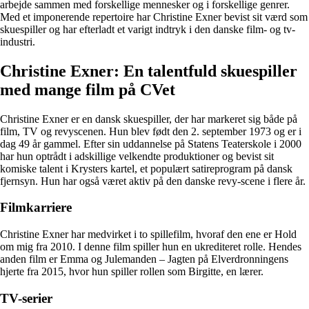
arbejde sammen med forskellige mennesker og i forskellige genrer.
Med et imponerende repertoire har Christine Exner bevist sit værd som
skuespiller og har efterladt et varigt indtryk i den danske film- og tv-
industri.
Christine Exner: En talentfuld skuespiller
med mange film på CVet
Christine Exner er en dansk skuespiller, der har markeret sig både på
film, TV og revyscenen. Hun blev født den 2. september 1973 og er i
dag 49 år gammel. Efter sin uddannelse på Statens Teaterskole i 2000
har hun optrådt i adskillige velkendte produktioner og bevist sit
komiske talent i Krysters kartel, et populært satireprogram på dansk
fjernsyn. Hun har også været aktiv på den danske revy-scene i flere år.
Filmkarriere
Christine Exner har medvirket i to spillefilm, hvoraf den ene er Hold
om mig fra 2010. I denne film spiller hun en ukrediteret rolle. Hendes
anden film er Emma og Julemanden – Jagten på Elverdronningens
hjerte fra 2015, hvor hun spiller rollen som Birgitte, en lærer.
TV-serier