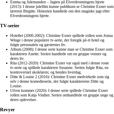
Emma og Julemanden – Jagten på Elverdronningens hjerte
(2015): I denne julefilm kunne publikum se Christine Exner som
læreren Birgitte. Historien handlede om den magiske jagt efter
Elverdronningens hjerte.
TV-serier
Hotellet (2000-2002): Christine Exner spillede rollen som Jonna
Winge i denne populære tv-serie, der foregik på et hotel og
fulgte personalets og gæsternes liv.
Album (2008): I denne serie kunne man se Christine Exner som
karakteren Anette. Serien handlede om en gruppe venner og
deres liv.
Rita (2012-2020): Christine Exner var også med i denne roste
tv-serie og spillede karakteren Susanne. Serien fulgte Rita, en
kontroversiel skolelærer, og hendes hverdag.
Ditte & Louise 2 (2016): Christine Exner medvirkede som sig
selv i denne komedieserie, der fulgte karaktererne Ditte og
Louise.
Ulven kommer (2020): I denne serie spillede Christine Exner
rollen som Katja Vinther. Serien omhandlede en gruppe unge og
deres oplevelser.
Revyer