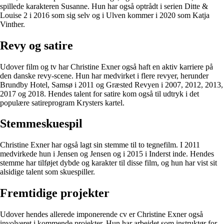
spillede karakteren Susanne. Hun har også optrådt i serien Ditte &
Louise 2 i 2016 som sig selv og i Ulven kommer i 2020 som Katja
Vinther.
Revy og satire
Udover film og tv har Christine Exner også haft en aktiv karriere på
den danske revy-scene. Hun har medvirket i flere revyer, herunder
Brundby Hotel, Samsø i 2011 og Græsted Revyen i 2007, 2012, 2013,
2017 og 2018. Hendes talent for satire kom også til udtryk i det
populære satireprogram Krysters kartel.
Stemmeskuespil
Christine Exner har også lagt sin stemme til to tegnefilm. I 2011
medvirkede hun i Jensen og Jensen og i 2015 i Inderst inde. Hendes
stemme har tilføjet dybde og karakter til disse film, og hun har vist sit
alsidige talent som skuespiller.
Fremtidige projekter
Udover hendes allerede imponerende cv er Christine Exner også
involveret i kommende projekter. Hun har arbejdet som instruktør for