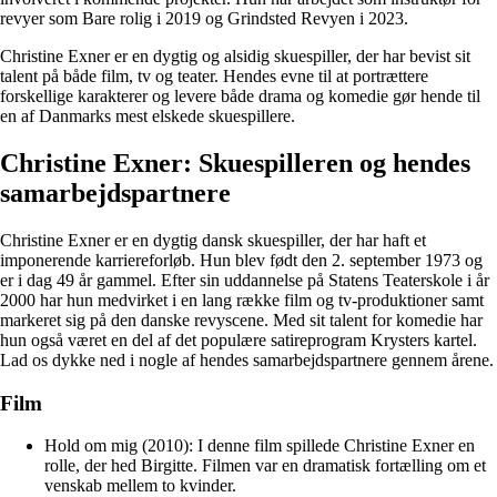
revyer som Bare rolig i 2019 og Grindsted Revyen i 2023.
Christine Exner er en dygtig og alsidig skuespiller, der har bevist sit
talent på både film, tv og teater. Hendes evne til at portrættere
forskellige karakterer og levere både drama og komedie gør hende til
en af Danmarks mest elskede skuespillere.
Christine Exner: Skuespilleren og hendes
samarbejdspartnere
Christine Exner er en dygtig dansk skuespiller, der har haft et
imponerende karriereforløb. Hun blev født den 2. september 1973 og
er i dag 49 år gammel. Efter sin uddannelse på Statens Teaterskole i år
2000 har hun medvirket i en lang række film og tv-produktioner samt
markeret sig på den danske revyscene. Med sit talent for komedie har
hun også været en del af det populære satireprogram Krysters kartel.
Lad os dykke ned i nogle af hendes samarbejdspartnere gennem årene.
Film
Hold om mig (2010): I denne film spillede Christine Exner en
rolle, der hed Birgitte. Filmen var en dramatisk fortælling om et
venskab mellem to kvinder.