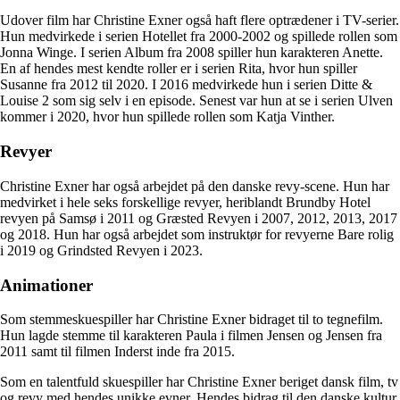
Udover film har Christine Exner også haft flere optrædener i TV-serier.
Hun medvirkede i serien Hotellet fra 2000-2002 og spillede rollen som
Jonna Winge. I serien Album fra 2008 spiller hun karakteren Anette.
En af hendes mest kendte roller er i serien Rita, hvor hun spiller
Susanne fra 2012 til 2020. I 2016 medvirkede hun i serien Ditte &
Louise 2 som sig selv i en episode. Senest var hun at se i serien Ulven
kommer i 2020, hvor hun spillede rollen som Katja Vinther.
Revyer
Christine Exner har også arbejdet på den danske revy-scene. Hun har
medvirket i hele seks forskellige revyer, heriblandt Brundby Hotel
revyen på Samsø i 2011 og Græsted Revyen i 2007, 2012, 2013, 2017
og 2018. Hun har også arbejdet som instruktør for revyerne Bare rolig
i 2019 og Grindsted Revyen i 2023.
Animationer
Som stemmeskuespiller har Christine Exner bidraget til to tegnefilm.
Hun lagde stemme til karakteren Paula i filmen Jensen og Jensen fra
2011 samt til filmen Inderst inde fra 2015.
Som en talentfuld skuespiller har Christine Exner beriget dansk film, tv
og revy med hendes unikke evner. Hendes bidrag til den danske kultur