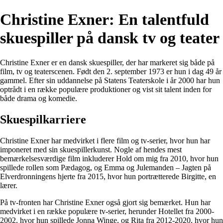
Christine Exner: En talentfuld
skuespiller på dansk tv og teater
Christine Exner er en dansk skuespiller, der har markeret sig både på
film, tv og teaterscenen. Født den 2. september 1973 er hun i dag 49 år
gammel. Efter sin uddannelse på Statens Teaterskole i år 2000 har hun
optrådt i en række populære produktioner og vist sit talent inden for
både drama og komedie.
Skuespilkarriere
Christine Exner har medvirket i flere film og tv-serier, hvor hun har
imponeret med sin skuespillerkunst. Nogle af hendes mest
bemærkelsesværdige film inkluderer Hold om mig fra 2010, hvor hun
spillede rollen som Pædagog, og Emma og Julemanden – Jagten på
Elverdronningens hjerte fra 2015, hvor hun portrætterede Birgitte, en
lærer.
På tv-fronten har Christine Exner også gjort sig bemærket. Hun har
medvirket i en række populære tv-serier, herunder Hotellet fra 2000-
2002, hvor hun spillede Jonna Winge, og Rita fra 2012-2020, hvor hun