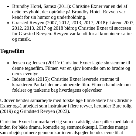
Brundby Hotel, Samsø (2011): Christine Exner var en del af
dette revyhold, der optrådte på Brundby Hotel. Revyen var
kendt for sin humor og underholdning.
Græsted Revyen (2007, 2012, 2013, 2017, 2018): I årene 2007,
2012, 2013, 2017 og 2018 bidrog Christine Exner til succesen
for Græsted Revyen. Revyen var kendt for at kombinere satire
og musik.
Tegnefilm
Jensen og Jensen (2011): Christine Exner lagde sin stemme til
denne tegnefilm. Filmen var en sjov komedie om to brødre og
deres eventyr.
Inderst inde (2015): Christine Exner leverede stemme til
karakteren Paula i denne animerede film. Filmen handlede om
følelser og tankerne bag hverdagens oplevelser.
Udover hendes samarbejde med forskellige filmskabere har Christine
Exner også arbejdet som instruktør i flere revyer, herunder Bare rolig
(2019) og Grindsted Revyen (2023).
Christine Exner har markeret sig som en alsidig skuespiller med talent
inden for både drama, komedie og stemmeskuespil. Hendes mange
samarbejdspartnere gennem karrieren afspejler hendes evne til at