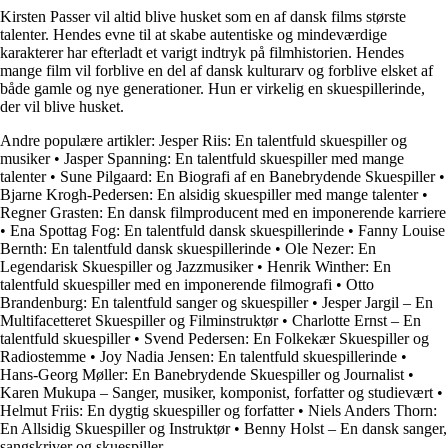
Kirsten Passer vil altid blive husket som en af dansk films største
talenter. Hendes evne til at skabe autentiske og mindeværdige
karakterer har efterladt et varigt indtryk på filmhistorien. Hendes
mange film vil forblive en del af dansk kulturarv og forblive elsket af
både gamle og nye generationer. Hun er virkelig en skuespillerinde,
der vil blive husket.
Andre populære artikler:
Jesper Riis: En talentfuld skuespiller og
musiker
•
Jasper Spanning: En talentfuld skuespiller med mange
talenter
•
Sune Pilgaard: En Biografi af en Banebrydende Skuespiller
•
Bjarne Krogh-Pedersen: En alsidig skuespiller med mange talenter
•
Regner Grasten: En dansk filmproducent med en imponerende karriere
•
Ena Spottag Fog: En talentfuld dansk skuespillerinde
•
Fanny Louise
Bernth: En talentfuld dansk skuespillerinde
•
Ole Nezer: En
Legendarisk Skuespiller og Jazzmusiker
•
Henrik Winther: En
talentfuld skuespiller med en imponerende filmografi
•
Otto
Brandenburg: En talentfuld sanger og skuespiller
•
Jesper Jargil – En
Multifacetteret Skuespiller og Filminstruktør
•
Charlotte Ernst – En
talentfuld skuespiller
•
Svend Pedersen: En Folkekær Skuespiller og
Radiostemme
•
Joy Nadia Jensen: En talentfuld skuespillerinde
•
Hans-Georg Møller: En Banebrydende Skuespiller og Journalist
•
Karen Mukupa – Sanger, musiker, komponist, forfatter og studievært
•
Helmut Friis: En dygtig skuespiller og forfatter
•
Niels Anders Thorn:
En Allsidig Skuespiller og Instruktør
•
Benny Holst – En dansk sanger,
sangskriver og skuespiller