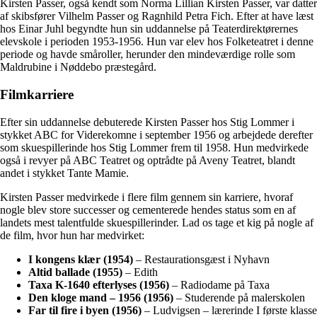
Kirsten Passer, også kendt som Norma Lillian Kirsten Passer, var datter
af skibsfører Vilhelm Passer og Ragnhild Petra Fich. Efter at have læst
hos Einar Juhl begyndte hun sin uddannelse på Teaterdirektørernes
elevskole i perioden 1953-1956. Hun var elev hos Folketeatret i denne
periode og havde småroller, herunder den mindeværdige rolle som
Maldrubine i Nøddebo præstegård.
Filmkarriere
Efter sin uddannelse debuterede Kirsten Passer hos Stig Lommer i
stykket ABC for Viderekomne i september 1956 og arbejdede derefter
som skuespillerinde hos Stig Lommer frem til 1958. Hun medvirkede
også i revyer på ABC Teatret og optrådte på Aveny Teatret, blandt
andet i stykket Tante Mamie.
Kirsten Passer medvirkede i flere film gennem sin karriere, hvoraf
nogle blev store successer og cementerede hendes status som en af
landets mest talentfulde skuespillerinder. Lad os tage et kig på nogle af
de film, hvor hun har medvirket:
I kongens klær (1954)
– Restaurationsgæst i Nyhavn
Altid ballade (1955)
– Edith
Taxa K-1640 efterlyses (1956)
– Radiodame på Taxa
Den kloge mand – 1956 (1956)
– Studerende på malerskolen
Far til fire i byen (1956)
– Ludvigsen – lærerinde I første klasse