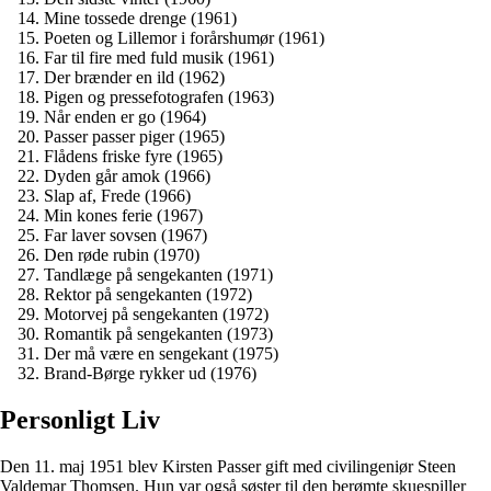
Mine tossede drenge (1961)
Poeten og Lillemor i forårshumør (1961)
Far til fire med fuld musik (1961)
Der brænder en ild (1962)
Pigen og pressefotografen (1963)
Når enden er go (1964)
Passer passer piger (1965)
Flådens friske fyre (1965)
Dyden går amok (1966)
Slap af, Frede (1966)
Min kones ferie (1967)
Far laver sovsen (1967)
Den røde rubin (1970)
Tandlæge på sengekanten (1971)
Rektor på sengekanten (1972)
Motorvej på sengekanten (1972)
Romantik på sengekanten (1973)
Der må være en sengekant (1975)
Brand-Børge rykker ud (1976)
Personligt Liv
Den 11. maj 1951 blev Kirsten Passer gift med civilingeniør Steen
Valdemar Thomsen. Hun var også søster til den berømte skuespiller