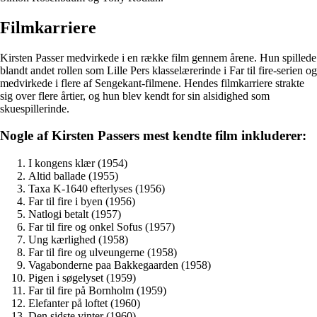
Filmkarriere
Kirsten Passer medvirkede i en række film gennem årene. Hun spillede
blandt andet rollen som Lille Pers klasselærerinde i Far til fire-serien og
medvirkede i flere af Sengekant-filmene. Hendes filmkarriere strakte
sig over flere årtier, og hun blev kendt for sin alsidighed som
skuespillerinde.
Nogle af Kirsten Passers mest kendte film inkluderer:
I kongens klær (1954)
Altid ballade (1955)
Taxa K-1640 efterlyses (1956)
Far til fire i byen (1956)
Natlogi betalt (1957)
Far til fire og onkel Sofus (1957)
Ung kærlighed (1958)
Far til fire og ulveungerne (1958)
Vagabonderne paa Bakkegaarden (1958)
Pigen i søgelyset (1959)
Far til fire på Bornholm (1959)
Elefanter på loftet (1960)
Den sidste vinter (1960)