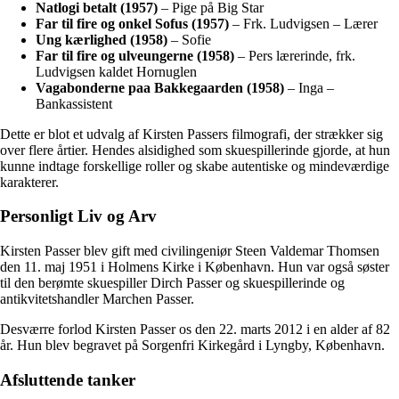
Natlogi betalt (1957)
– Pige på Big Star
Far til fire og onkel Sofus (1957)
– Frk. Ludvigsen – Lærer
Ung kærlighed (1958)
– Sofie
Far til fire og ulveungerne (1958)
– Pers lærerinde, frk.
Ludvigsen kaldet Hornuglen
Vagabonderne paa Bakkegaarden (1958)
– Inga –
Bankassistent
Dette er blot et udvalg af Kirsten Passers filmografi, der strækker sig
over flere årtier. Hendes alsidighed som skuespillerinde gjorde, at hun
kunne indtage forskellige roller og skabe autentiske og mindeværdige
karakterer.
Personligt Liv og Arv
Kirsten Passer blev gift med civilingeniør Steen Valdemar Thomsen
den 11. maj 1951 i Holmens Kirke i København. Hun var også søster
til den berømte skuespiller Dirch Passer og skuespillerinde og
antikvitetshandler Marchen Passer.
Desværre forlod Kirsten Passer os den 22. marts 2012 i en alder af 82
år. Hun blev begravet på Sorgenfri Kirkegård i Lyngby, København.
Afsluttende tanker