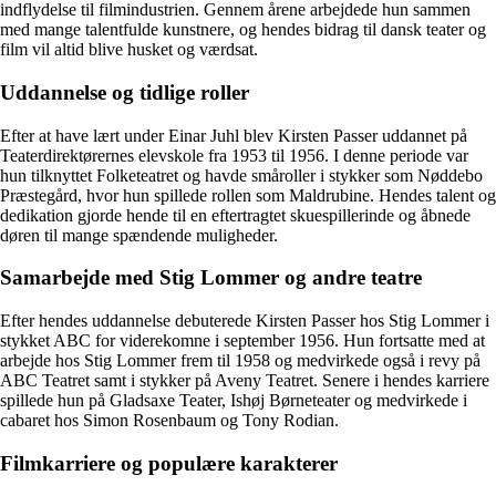
indflydelse til filmindustrien. Gennem årene arbejdede hun sammen
med mange talentfulde kunstnere, og hendes bidrag til dansk teater og
film vil altid blive husket og værdsat.
Uddannelse og tidlige roller
Efter at have lært under Einar Juhl blev Kirsten Passer uddannet på
Teaterdirektørernes elevskole fra 1953 til 1956. I denne periode var
hun tilknyttet Folketeatret og havde småroller i stykker som Nøddebo
Præstegård, hvor hun spillede rollen som Maldrubine. Hendes talent og
dedikation gjorde hende til en eftertragtet skuespillerinde og åbnede
døren til mange spændende muligheder.
Samarbejde med Stig Lommer og andre teatre
Efter hendes uddannelse debuterede Kirsten Passer hos Stig Lommer i
stykket ABC for viderekomne i september 1956. Hun fortsatte med at
arbejde hos Stig Lommer frem til 1958 og medvirkede også i revy på
ABC Teatret samt i stykker på Aveny Teatret. Senere i hendes karriere
spillede hun på Gladsaxe Teater, Ishøj Børneteater og medvirkede i
cabaret hos Simon Rosenbaum og Tony Rodian.
Filmkarriere og populære karakterer