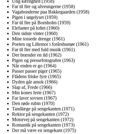
Ung kærlighed (1958)
Far til fire og ulveungerne (1958)
Vagabonderne paa Bakkegaarden (1958)
Pigen i søgelyset (1959)
Far til fire på Bornholm (1959)
Elefanter på loftet (1960)
Den sidste vinter (1960)
Mine tossede drenge (1961)
Poeten og Lillemor i forårshumør (1961)
Far til fire med fuld musik (1961)
Der brænder en ild (1962)
Pigen og pressefotografen (1963)
Når enden er go (1964)
Passer passer piger (1965)
Flådens friske fyre (1965)
Dyden går amok (1966)
Slap af, Frede (1966)
Min kones ferie (1967)
Far laver sovsen (1967)
Den røde rubin (1970)
Tandlæge på sengekanten (1971)
Rektor på sengekanten (1972)
Motorvej på sengekanten (1972)
Romantik på sengekanten (1973)
Der må være en sengekant (1975)