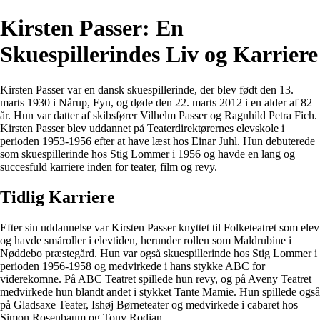
Kirsten Passer: En
Skuespillerindes Liv og Karriere
Kirsten Passer var en dansk skuespillerinde, der blev født den 13.
marts 1930 i Nårup, Fyn, og døde den 22. marts 2012 i en alder af 82
år. Hun var datter af skibsfører Vilhelm Passer og Ragnhild Petra Fich.
Kirsten Passer blev uddannet på Teaterdirektørernes elevskole i
perioden 1953-1956 efter at have læst hos Einar Juhl. Hun debuterede
som skuespillerinde hos Stig Lommer i 1956 og havde en lang og
succesfuld karriere inden for teater, film og revy.
Tidlig Karriere
Efter sin uddannelse var Kirsten Passer knyttet til Folketeatret som elev
og havde småroller i elevtiden, herunder rollen som Maldrubine i
Nøddebo præstegård. Hun var også skuespillerinde hos Stig Lommer i
perioden 1956-1958 og medvirkede i hans stykke ABC for
viderekomne. På ABC Teatret spillede hun revy, og på Aveny Teatret
medvirkede hun blandt andet i stykket Tante Mamie. Hun spillede også
på Gladsaxe Teater, Ishøj Børneteater og medvirkede i cabaret hos
Simon Rosenbaum og Tony Rodian.