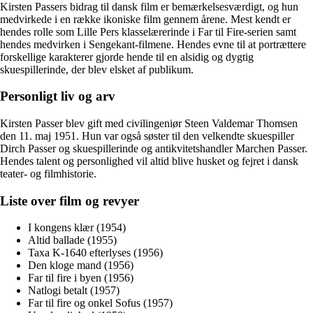
Kirsten Passers bidrag til dansk film er bemærkelsesværdigt, og hun
medvirkede i en række ikoniske film gennem årene. Mest kendt er
hendes rolle som Lille Pers klasselærerinde i Far til Fire-serien samt
hendes medvirken i Sengekant-filmene. Hendes evne til at portrættere
forskellige karakterer gjorde hende til en alsidig og dygtig
skuespillerinde, der blev elsket af publikum.
Personligt liv og arv
Kirsten Passer blev gift med civilingeniør Steen Valdemar Thomsen
den 11. maj 1951. Hun var også søster til den velkendte skuespiller
Dirch Passer og skuespillerinde og antikvitetshandler Marchen Passer.
Hendes talent og personlighed vil altid blive husket og fejret i dansk
teater- og filmhistorie.
Liste over film og revyer
I kongens klær (1954)
Altid ballade (1955)
Taxa K-1640 efterlyses (1956)
Den kloge mand (1956)
Far til fire i byen (1956)
Natlogi betalt (1957)
Far til fire og onkel Sofus (1957)