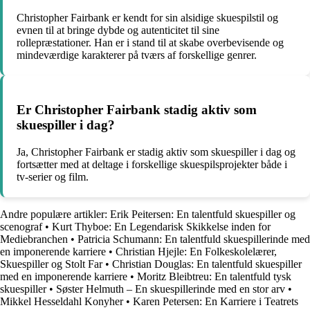
Christopher Fairbank er kendt for sin alsidige skuespilstil og
evnen til at bringe dybde og autenticitet til sine
rollepræstationer. Han er i stand til at skabe overbevisende og
mindeværdige karakterer på tværs af forskellige genrer.
Er Christopher Fairbank stadig aktiv som
skuespiller i dag?
Ja, Christopher Fairbank er stadig aktiv som skuespiller i dag og
fortsætter med at deltage i forskellige skuespilsprojekter både i
tv-serier og film.
Andre populære artikler:
Erik Peitersen: En talentfuld skuespiller og
scenograf
•
Kurt Thyboe: En Legendarisk Skikkelse inden for
Mediebranchen
•
Patricia Schumann: En talentfuld skuespillerinde med
en imponerende karriere
•
Christian Hjejle: En Folkeskolelærer,
Skuespiller og Stolt Far
•
Christian Douglas: En talentfuld skuespiller
med en imponerende karriere
•
Moritz Bleibtreu: En talentfuld tysk
skuespiller
•
Søster Helmuth – En skuespillerinde med en stor arv
•
Mikkel Hesseldahl Konyher
•
Karen Petersen: En Karriere i Teatrets