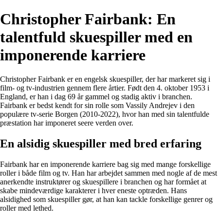
Christopher Fairbank: En
talentfuld skuespiller med en
imponerende karriere
Christopher Fairbank er en engelsk skuespiller, der har markeret sig i
film- og tv-industrien gennem flere årtier. Født den 4. oktober 1953 i
England, er han i dag 69 år gammel og stadig aktiv i branchen.
Fairbank er bedst kendt for sin rolle som Vassily Andrejev i den
populære tv-serie Borgen (2010-2022), hvor han med sin talentfulde
præstation har imponeret seere verden over.
En alsidig skuespiller med bred erfaring
Fairbank har en imponerende karriere bag sig med mange forskellige
roller i både film og tv. Han har arbejdet sammen med nogle af de mest
anerkendte instruktører og skuespillere i branchen og har formået at
skabe mindeværdige karakterer i hver eneste optræden. Hans
alsidighed som skuespiller gør, at han kan tackle forskellige genrer og
roller med lethed.