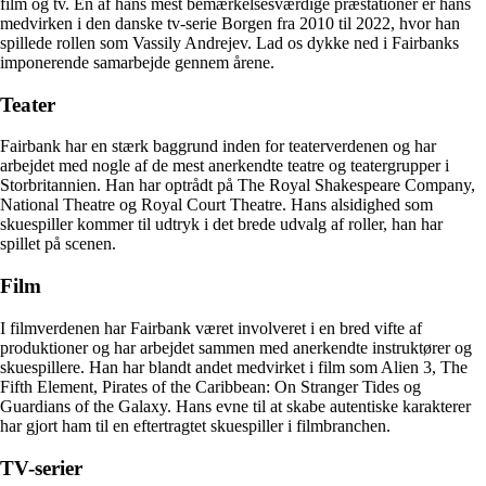
film og tv. En af hans mest bemærkelsesværdige præstationer er hans
medvirken i den danske tv-serie Borgen fra 2010 til 2022, hvor han
spillede rollen som Vassily Andrejev. Lad os dykke ned i Fairbanks
imponerende samarbejde gennem årene.
Teater
Fairbank har en stærk baggrund inden for teaterverdenen og har
arbejdet med nogle af de mest anerkendte teatre og teatergrupper i
Storbritannien. Han har optrådt på The Royal Shakespeare Company,
National Theatre og Royal Court Theatre. Hans alsidighed som
skuespiller kommer til udtryk i det brede udvalg af roller, han har
spillet på scenen.
Film
I filmverdenen har Fairbank været involveret i en bred vifte af
produktioner og har arbejdet sammen med anerkendte instruktører og
skuespillere. Han har blandt andet medvirket i film som Alien 3, The
Fifth Element, Pirates of the Caribbean: On Stranger Tides og
Guardians of the Galaxy. Hans evne til at skabe autentiske karakterer
har gjort ham til en eftertragtet skuespiller i filmbranchen.
TV-serier