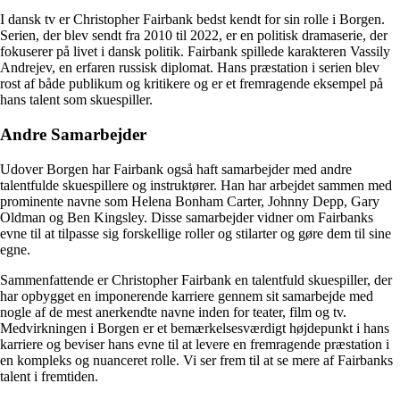
I dansk tv er Christopher Fairbank bedst kendt for sin rolle i Borgen.
Serien, der blev sendt fra 2010 til 2022, er en politisk dramaserie, der
fokuserer på livet i dansk politik. Fairbank spillede karakteren Vassily
Andrejev, en erfaren russisk diplomat. Hans præstation i serien blev
rost af både publikum og kritikere og er et fremragende eksempel på
hans talent som skuespiller.
Andre Samarbejder
Udover Borgen har Fairbank også haft samarbejder med andre
talentfulde skuespillere og instruktører. Han har arbejdet sammen med
prominente navne som Helena Bonham Carter, Johnny Depp, Gary
Oldman og Ben Kingsley. Disse samarbejder vidner om Fairbanks
evne til at tilpasse sig forskellige roller og stilarter og gøre dem til sine
egne.
Sammenfattende er Christopher Fairbank en talentfuld skuespiller, der
har opbygget en imponerende karriere gennem sit samarbejde med
nogle af de mest anerkendte navne inden for teater, film og tv.
Medvirkningen i Borgen er et bemærkelsesværdigt højdepunkt i hans
karriere og beviser hans evne til at levere en fremragende præstation i
en kompleks og nuanceret rolle. Vi ser frem til at se mere af Fairbanks
talent i fremtiden.