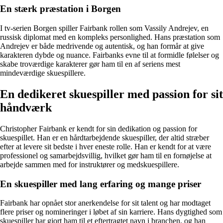
En stærk præstation i Borgen
I tv-serien Borgen spiller Fairbank rollen som Vassily Andrejev, en
russisk diplomat med en kompleks personlighed. Hans præstation som
Andrejev er både medrivende og autentisk, og han formår at give
karakteren dybde og nuance. Fairbanks evne til at formidle følelser og
skabe troværdige karakterer gør ham til en af seriens mest
mindeværdige skuespillere.
En dedikeret skuespiller med passion for sit
håndværk
Christopher Fairbank er kendt for sin dedikation og passion for
skuespillet. Han er en hårdtarbejdende skuespiller, der altid stræber
efter at levere sit bedste i hver eneste rolle. Han er kendt for at være
professionel og samarbejdsvillig, hvilket gør ham til en fornøjelse at
arbejde sammen med for instruktører og medskuespillere.
En skuespiller med lang erfaring og mange priser
Fairbank har opnået stor anerkendelse for sit talent og har modtaget
flere priser og nomineringer i løbet af sin karriere. Hans dygtighed som
skuespiller har gjort ham til et eftertragtet navn i branchen, og han