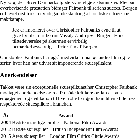
Nyborg, der bliver Danmarks første kvindelige statsminister. Med sin
overbevisende præstation bidrager Fairbank til seriens succes. Borgen
er blevet rost for sin dybdegående skildring af politiske intriger og
maktkampe.
Jeg er imponeret over Christopher Fairbanks evne til at
give liv til sin rolle som Vassily Andrejev i Borgen. Hans
tilstedeværelse på skærmen er virkelig
bemærkelsesværdig. – Peter, fan af Borgen
Christopher Fairbank har også medvirket i mange andre film og tv-
serier, hvor han har udvist sit imponerende skuespiltalent.
Anerkendelser
Takket være sin exceptionelle skuespilkunst har Christopher Fairbank
modtaget anerkendelse og ros fra både kritikere og fans. Hans
engagement og dedikation til hver rolle har gjort ham til en af de mest
respekterede skuespillere i branchen.
År
Award
2004
Bedste mandlige birolle – National Film Awards
2012
Bedste skuespiller – British Independent Film Awards
2015
Årets skuespiller – London Film Critics Circle Awards