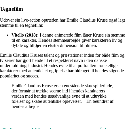
Tegnefilm
Udover sin live-action optræden har Emilie Claudius Kruse også lagt
stemme til en tegnefilm:
Vitello (2018):
I denne animerede film låner Kruse sin stemme
til en karakter. Hendes stemmearbejde giver karakteren liv og
dybde og tilføjer en ekstra dimension til filmen.
Emilie Claudius Kruses talent og præstationer inden for både film og
tv-serier har gjort hende til et respekteret navn i den danske
underholdningsindustri. Hendes evne til at portrættere forskellige
karakterer med autenticitet og følelse har bidraget til hendes stigende
popularitet og succes.
Emilie Claudius Kruse er en enestående skuespillerinde,
der formår at trække seerne ind i hendes karakterers
verden med hendes usædvanlige evne til at udtrykke
følelser og skabe autentiske oplevelser. – En beundrer af
hendes arbejde