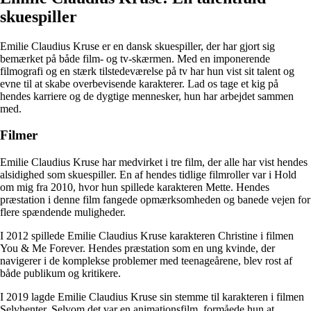
skuespiller
Emilie Claudius Kruse er en dansk skuespiller, der har gjort sig
bemærket på både film- og tv-skærmen. Med en imponerende
filmografi og en stærk tilstedeværelse på tv har hun vist sit talent og
evne til at skabe overbevisende karakterer. Lad os tage et kig på
hendes karriere og de dygtige mennesker, hun har arbejdet sammen
med.
Filmer
Emilie Claudius Kruse har medvirket i tre film, der alle har vist hendes
alsidighed som skuespiller. En af hendes tidlige filmroller var i Hold
om mig fra 2010, hvor hun spillede karakteren Mette. Hendes
præstation i denne film fangede opmærksomheden og banede vejen for
flere spændende muligheder.
I 2012 spillede Emilie Claudius Kruse karakteren Christine i filmen
You & Me Forever. Hendes præstation som en ung kvinde, der
navigerer i de komplekse problemer med teenageårene, blev rost af
både publikum og kritikere.
I 2019 lagde Emilie Claudius Kruse sin stemme til karakteren i filmen
Selvhenter. Selvom det var en animationsfilm, formåede hun at