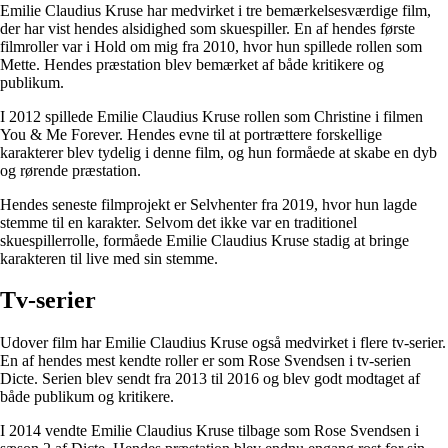
Emilie Claudius Kruse har medvirket i tre bemærkelsesværdige film,
der har vist hendes alsidighed som skuespiller. En af hendes første
filmroller var i Hold om mig fra 2010, hvor hun spillede rollen som
Mette. Hendes præstation blev bemærket af både kritikere og
publikum.
I 2012 spillede Emilie Claudius Kruse rollen som Christine i filmen
You & Me Forever. Hendes evne til at portrættere forskellige
karakterer blev tydelig i denne film, og hun formåede at skabe en dyb
og rørende præstation.
Hendes seneste filmprojekt er Selvhenter fra 2019, hvor hun lagde
stemme til en karakter. Selvom det ikke var en traditionel
skuespillerrolle, formåede Emilie Claudius Kruse stadig at bringe
karakteren til live med sin stemme.
Tv-serier
Udover film har Emilie Claudius Kruse også medvirket i flere tv-serier.
En af hendes mest kendte roller er som Rose Svendsen i tv-serien
Dicte. Serien blev sendt fra 2013 til 2016 og blev godt modtaget af
både publikum og kritikere.
I 2014 vendte Emilie Claudius Kruse tilbage som Rose Svendsen i