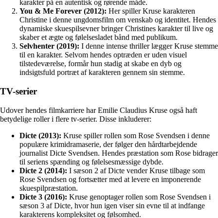
karakter på en autentisk og rørende måde.
You & Me Forever (2012):
Her spiller Kruse karakteren
Christine i denne ungdomsfilm om venskab og identitet. Hendes
dynamiske skuespilsevner bringer Christines karakter til live og
skaber et ægte og følelsesladet bånd med publikum.
Selvhenter (2019):
I denne intense thriller lægger Kruse stemme
til en karakter. Selvom hendes optræden er uden visuel
tilstedeværelse, formår hun stadig at skabe en dyb og
indsigtsfuld portræt af karakteren gennem sin stemme.
TV-serier
Udover hendes filmkarriere har Emilie Claudius Kruse også haft
betydelige roller i flere tv-serier. Disse inkluderer:
Dicte (2013):
Kruse spiller rollen som Rose Svendsen i denne
populære krimidramaserie, der følger den hårdtarbejdende
journalist Dicte Svendsen. Hendes præstation som Rose bidrager
til seriens spænding og følelsesmæssige dybde.
Dicte 2 (2014):
I sæson 2 af Dicte vender Kruse tilbage som
Rose Svendsen og fortsætter med at levere en imponerende
skuespilpræstation.
Dicte 3 (2016):
Kruse genoptager rollen som Rose Svendsen i
sæson 3 af Dicte, hvor hun igen viser sin evne til at indfange
karakterens kompleksitet og følsomhed.