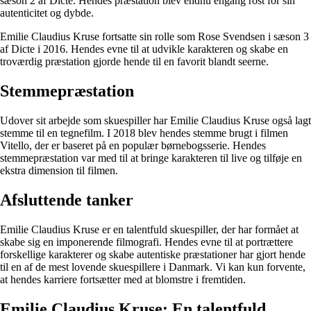
sæson 2 af Dicte. Hendes præstation blev endnu engang rost for sin
autenticitet og dybde.
Emilie Claudius Kruse fortsatte sin rolle som Rose Svendsen i sæson 3
af Dicte i 2016. Hendes evne til at udvikle karakteren og skabe en
troværdig præstation gjorde hende til en favorit blandt seerne.
Stemmepræstation
Udover sit arbejde som skuespiller har Emilie Claudius Kruse også lagt
stemme til en tegnefilm. I 2018 blev hendes stemme brugt i filmen
Vitello, der er baseret på en populær børnebogsserie. Hendes
stemmepræstation var med til at bringe karakteren til live og tilføje en
ekstra dimension til filmen.
Afsluttende tanker
Emilie Claudius Kruse er en talentfuld skuespiller, der har formået at
skabe sig en imponerende filmografi. Hendes evne til at portrættere
forskellige karakterer og skabe autentiske præstationer har gjort hende
til en af de mest lovende skuespillere i Danmark. Vi kan kun forvente,
at hendes karriere fortsætter med at blomstre i fremtiden.
Emilie Claudius Kruse: En talentfuld