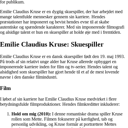
for publikum.
Emilie Claudius Kruse er en dygtig skuespiller, der har arbejdet med
mange talentfulde mennesker gennem sin karriere. Hendes
præstationer har imponeret og bevist hendes evne til at skabe
autentiske og spændende karakterer. Med sin imponerende filmografi
og alsidige talent er hun en skuespiller at holde øje med i fremtiden.
Emilie Claudius Kruse: Skuespiller
Emilie Claudius Kruse er en dansk skuespiller født den 19. maj 1993.
På trods af sin relativt unge alder har Kruse allerede opbygget en
imponerende karriere inden for film og tv-serier. Hendes talent og
alsidighed som skuespiller har gjort hende til et af de mest lovende
navne i den danske filmindustri.
Film
I løbet af sin karriere har Emilie Claudius Kruse medvirket i flere
betydningsfulde filmproduktioner. Hendes filmkreditter inkluderer:
Hold om mig (2010):
I denne romantiske drama spiller Kruse
rollen som Mette. Filmen fokuserer på kærlighed, tab og
personlig udvikling, og Kruse formår at portrættere Mettes