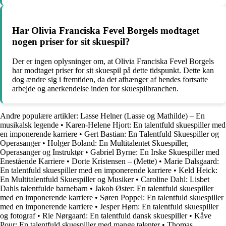
Har Olivia Franciska Fevel Borgels modtaget
nogen priser for sit skuespil?
Der er ingen oplysninger om, at Olivia Franciska Fevel Borgels
har modtaget priser for sit skuespil på dette tidspunkt. Dette kan
dog ændre sig i fremtiden, da det afhænger af hendes fortsatte
arbejde og anerkendelse inden for skuespilbranchen.
Andre populære artikler:
Lasse Helner (Lasse og Mathilde) – En
musikalsk legende
•
Karen-Helene Hjort: En talentfuld skuespiller med
en imponerende karriere
•
Gert Bastian: En Talentfuld Skuespiller og
Operasanger
•
Holger Boland: En Multitalentet Skuespiller,
Operasanger og Instruktør
•
Gabriel Byrne: En Irske Skuespiller med
Enestående Karriere
•
Dorte Kristensen – (Mette)
•
Marie Dalsgaard:
En talentfuld skuespiller med en imponerende karriere
•
Keld Heick:
En Multitalentfuld Skuespiller og Musiker
•
Caroline Dahl: Lisbet
Dahls talentfulde barnebarn
•
Jakob Øster: En talentfuld skuespiller
med en imponerende karriere
•
Søren Poppel: En talentfuld skuespiller
med en imponerende karriere
•
Jesper Høm: En talentfuld skuespiller
og fotograf
•
Rie Nørgaard: En talentfuld dansk skuespiller
•
Kåve
Pour: En talentfuld skuespiller med mange talenter
•
Thomas