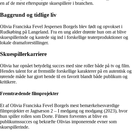
en af de mest efterspurgte skuespillere i branchen.
Baggrund og tidlige liv
Olivia Franciska Fevel Jespersen Borgels blev født og opvokset i
Rudkøbing på Langeland. Fra en ung alder drømte hun om at blive
skuespillerinde og kastede sig ind i forskellige teaterproduktioner og
lokale dramaforestillinger.
Skuespillerkarriere
Olivia har opnået betydelig succes med sine roller både på tv og film.
Hendes talent for at fremstille forskellige karakterer på en autentisk og
rørende måde har gjort hende til en favorit blandt både publikum og
kritikere.
Fremtrædende filmprojekter
Et af Olivia Franciska Fevel Borgels mest bemærkelsesværdige
filmprojekter er Jagtsæson 2 – I medgang og modgang (2023), hvor
hun spiller rollen som Dorte. Filmen forventes at blive en
publikumssucces og bekræfte Olivias imponerende evner som
skuespillerinde.