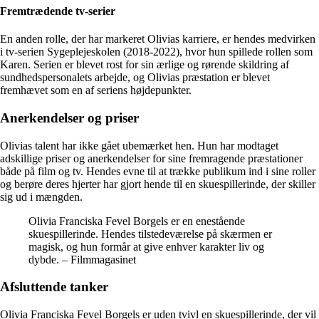
Fremtrædende tv-serier
En anden rolle, der har markeret Olivias karriere, er hendes medvirken
i tv-serien Sygeplejeskolen (2018-2022), hvor hun spillede rollen som
Karen. Serien er blevet rost for sin ærlige og rørende skildring af
sundhedspersonalets arbejde, og Olivias præstation er blevet
fremhævet som en af seriens højdepunkter.
Anerkendelser og priser
Olivias talent har ikke gået ubemærket hen. Hun har modtaget
adskillige priser og anerkendelser for sine fremragende præstationer
både på film og tv. Hendes evne til at trække publikum ind i sine roller
og berøre deres hjerter har gjort hende til en skuespillerinde, der skiller
sig ud i mængden.
Olivia Franciska Fevel Borgels er en enestående
skuespillerinde. Hendes tilstedeværelse på skærmen er
magisk, og hun formår at give enhver karakter liv og
dybde. – Filmmagasinet
Afsluttende tanker
Olivia Franciska Fevel Borgels er uden tvivl en skuespillerinde, der vil