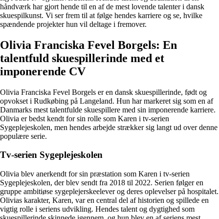
håndværk har gjort hende til en af de mest lovende talenter i dansk
skuespilkunst. Vi ser frem til at følge hendes karriere og se, hvilke
spændende projekter hun vil deltage i fremover.
Olivia Franciska Fevel Borgels: En
talentfuld skuespillerinde med et
imponerende CV
Olivia Franciska Fevel Borgels er en dansk skuespillerinde, født og
opvokset i Rudkøbing på Langeland. Hun har markeret sig som en af
Danmarks mest talentfulde skuespillere med sin imponerende karriere.
Olivia er bedst kendt for sin rolle som Karen i tv-serien
Sygeplejeskolen, men hendes arbejde strækker sig langt ud over denne
populære serie.
Tv-serien Sygeplejeskolen
Olivia blev anerkendt for sin præstation som Karen i tv-serien
Sygeplejeskolen, der blev sendt fra 2018 til 2022. Serien følger en
gruppe ambitiøse sygeplejerskeelever og deres oplevelser på hospitalet.
Olivias karakter, Karen, var en central del af historien og spillede en
vigtig rolle i seriens udvikling. Hendes talent og dygtighed som
skuespillerinde skinnede igennem, og hun blev en af seriens mest