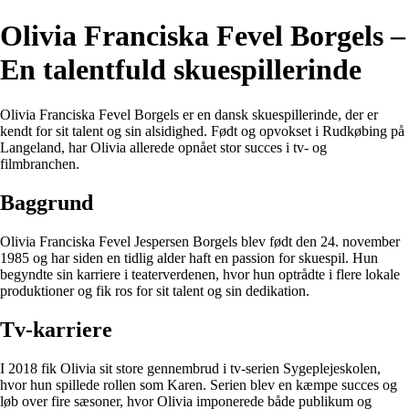
Olivia Franciska Fevel Borgels –
En talentfuld skuespillerinde
Olivia Franciska Fevel Borgels er en dansk skuespillerinde, der er
kendt for sit talent og sin alsidighed. Født og opvokset i Rudkøbing på
Langeland, har Olivia allerede opnået stor succes i tv- og
filmbranchen.
Baggrund
Olivia Franciska Fevel Jespersen Borgels blev født den 24. november
1985 og har siden en tidlig alder haft en passion for skuespil. Hun
begyndte sin karriere i teaterverdenen, hvor hun optrådte i flere lokale
produktioner og fik ros for sit talent og sin dedikation.
Tv-karriere
I 2018 fik Olivia sit store gennembrud i tv-serien Sygeplejeskolen,
hvor hun spillede rollen som Karen. Serien blev en kæmpe succes og
løb over fire sæsoner, hvor Olivia imponerede både publikum og