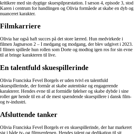
kritikere med sin dygtige skuespilpræstation. I sæson 4, episode 3, stod
Karen i centrum for handlingen og Olivia formåede at skabe en dyb og
nuanceret karakter.
Filmkarriere
Olivia har også haft succes på det store lærred. Hun medvirkede i
filmen Jagtsæson 2 – I medgang og modgang, der blev udgivet i 2023.
I filmen spillede hun rollen som Dorte og modtog igen ros for sin evne
til at bringe karakteren til live.
En talentfuld skuespillerinde
Olivia Franciska Fevel Borgels er uden tvivl en talentfuld
skuespillerinde, der formår at skabe autentiske og engagerende
karakterer. Hendes evne til at formidle følelser og skabe dybde i sine
roller gør hende til en af de mest spændende skuespillere i dansk film-
og tv-industri.
Afsluttende tanker
Olivia Franciska Fevel Borgels er en skuespillerinde, der har markeret
sig i både tv- og filmverdenen. Hendes talent og dedikation til sit