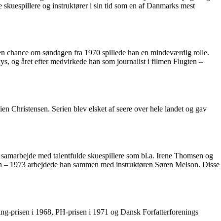
skuespillere og instruktører i sin tid som en af Danmarks mest
 en chance om søndagen fra 1970 spillede han en mindeværdig rolle.
ys, og året efter medvirkede han som journalist i filmen Flugten –
 Christensen. Serien blev elsket af seere over hele landet og gav
t samarbejde med talentfulde skuespillere som bl.a. Irene Thomsen og
ten – 1973 arbejdede han sammen med instruktøren Søren Melson. Disse
ling-prisen i 1968, PH-prisen i 1971 og Dansk Forfatterforenings