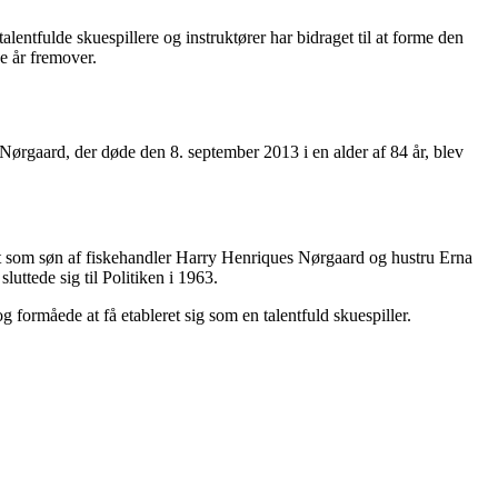
ntfulde skuespillere og instruktører har bidraget til at forme den
e år fremover.
 Nørgaard, der døde den 8. september 2013 i en alder af 84 år, blev
født som søn af fiskehandler Harry Henriques Nørgaard og hustru Erna
uttede sig til Politiken i 1963.
g formåede at få etableret sig som en talentfuld skuespiller.