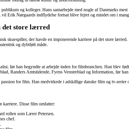
e publikum og kolleger. Hans samarbejde med nogle af Danmarks mest tale
vil Erik Nørgaards indflydelse fortsat blive fejret og mindet om i mang
 det store lærred
nsk skuespiller, der havde en imponerende karriere på det store lærred.
 autentisk og dybtfølt måde.
urnalist, før han begyndte at arbejde inden for filmbranchen. Han blev 
blad, Randers Amtstidende, Fyens Venstreblad og Information, før han sl
 passion for film. Han medvirkede i adskillige danske film og tv-serier o
 karriere. Disse film omfatter:
rd rollen som Lærer Petersen.
nes chef.
.