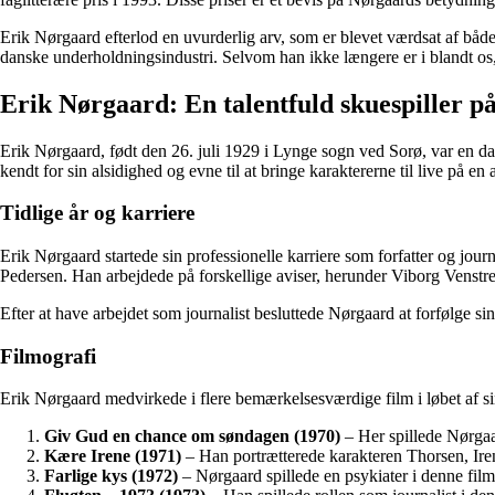
Erik Nørgaard efterlod en uvurderlig arv, som er blevet værdsat af båd
danske underholdningsindustri. Selvom han ikke længere er i blandt os, 
Erik Nørgaard: En talentfuld skuespiller på
Erik Nørgaard, født den 26. juli 1929 i Lynge sogn ved Sorø, var en da
kendt for sin alsidighed og evne til at bringe karaktererne til live på en
Tidlige år og karriere
Erik Nørgaard startede sin professionelle karriere som forfatter og jo
Pedersen. Han arbejdede på forskellige aviser, herunder Viborg Venstre
Efter at have arbejdet som journalist besluttede Nørgaard at forfølge sin
Filmografi
Erik Nørgaard medvirkede i flere bemærkelsesværdige film i løbet af sin
Giv Gud en chance om søndagen (1970)
– Her spillede Nørgaa
Kære Irene (1971)
– Han portrætterede karakteren Thorsen, Ire
Farlige kys (1972)
– Nørgaard spillede en psykiater i denne film