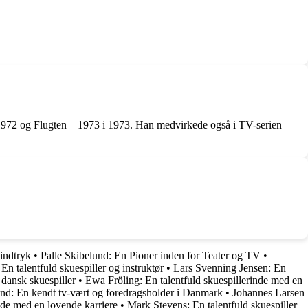
 1972 og Flugten – 1973 i 1973. Han medvirkede også i TV-serien
 indtryk
•
Palle Skibelund: En Pioner inden for Teater og TV
•
En talentfuld skuespiller og instruktør
•
Lars Svenning Jensen: En
dansk skuespiller
•
Ewa Fröling: En talentfuld skuespillerinde med en
d: En kendt tv-vært og foredragsholder i Danmark
•
Johannes Larsen
nde med en lovende karriere
•
Mark Stevens: En talentfuld skuespiller