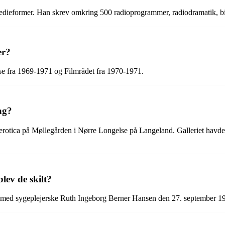
dieformer. Han skrev omkring 500 radioprogrammer, radiodramatik, bid
er?
se fra 1969-1971 og Filmrådet fra 1970-1971.
ag?
 erotica på Møllegården i Nørre Longelse på Langeland. Galleriet havde
lev de skilt?
ift med sygeplejerske Ruth Ingeborg Berner Hansen den 27. september 