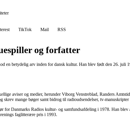
teter
terest
TikTok
Mail
RSS
espiller og forfatter
erlod en betydelig arv inden for dansk kultur. Han blev født den 26. jul
orskellige aviser og medier, herunder Viborg Venstreblad, Randers Amts
 og skrev mange bøger samt bidrog til radioudsendelser, tv-manuskripter
ør for Danmarks Radios kultur- og samfundsafdeling i 1978. Han blev ane
enings faglitterære pris i 1993.