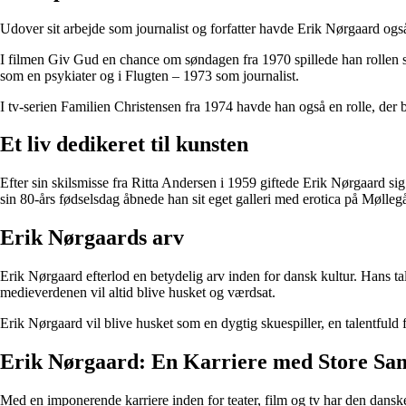
Udover sit arbejde som journalist og forfatter havde Erik Nørgaard også 
I filmen Giv Gud en chance om søndagen fra 1970 spillede han rollen s
som en psykiater og i Flugten – 1973 som journalist.
I tv-serien Familien Christensen fra 1974 havde han også en rolle, der 
Et liv dedikeret til kunsten
Efter sin skilsmisse fra Ritta Andersen i 1959 giftede Erik Nørgaard s
sin 80-års fødselsdag åbnede han sit eget galleri med erotica på Møll
Erik Nørgaards arv
Erik Nørgaard efterlod en betydelig arv inden for dansk kultur. Hans tale
medieverdenen vil altid blive husket og værdsat.
Erik Nørgaard vil blive husket som en dygtig skuespiller, en talentfuld f
Erik Nørgaard: En Karriere med Store Sa
Med en imponerende karriere inden for teater, film og tv har den danske