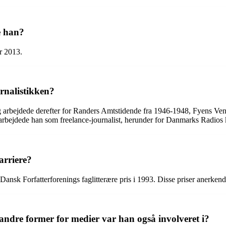
e han?
r 2013.
rnalistikken?
og arbejdede derefter for Randers Amtstidende fra 1946-1948, Fyens Ve
arbejdede han som freelance-journalist, herunder for Danmarks Radios k
arriere?
sk Forfatterforenings faglitterære pris i 1993. Disse priser anerkender
ndre former for medier var han også involveret i?