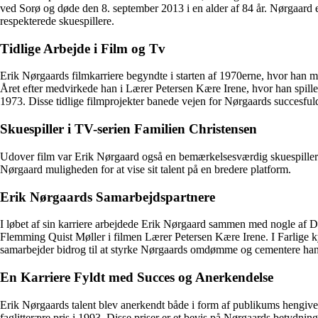
ved Sorø og døde den 8. september 2013 i en alder af 84 år. Nørgaard 
respekterede skuespillere.
Tidlige Arbejde i Film og Tv
Erik Nørgaards filmkarriere begyndte i starten af 1970erne, hvor han
Året efter medvirkede han i Lærer Petersen Kære Irene, hvor han spilled
1973. Disse tidlige filmprojekter banede vejen for Nørgaards succesfuld
Skuespiller i TV-serien Familien Christensen
Udover film var Erik Nørgaard også en bemærkelsesværdig skuespiller 
Nørgaard muligheden for at vise sit talent på en bredere platform.
Erik Nørgaards Samarbejdspartnere
I løbet af sin karriere arbejdede Erik Nørgaard sammen med nogle af D
Flemming Quist Møller i filmen Lærer Petersen Kære Irene. I Farlige
samarbejder bidrog til at styrke Nørgaards omdømme og cementere hans 
En Karriere Fyldt med Succes og Anerkendelse
Erik Nørgaards talent blev anerkendt både i form af publikums hengiven
faglitterære pris i 1993. Disse priser er et bevis på Nørgaards betydnin