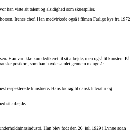
or han viste sit talent og alsidighed som skuespiller.
horsen, Irenes chef. Han medvirkede også i filmen Farlige kys fra 1972
n. Han var ikke kun dedikeret til sit arbejde, men også til kunsten. På
f franske postkort, som han havde samlet gennem mange år.
mest respekterede kunstnere. Hans bidrag til dansk litteratur og
ed sit arbejde.
 underholdningsindustri. Han blev født den 26. juli 1929 i Lynge sogn