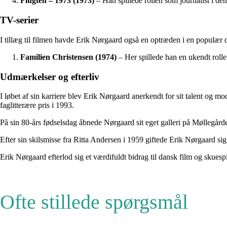
Flugten – 1973 (1973)
– Han spillede rollen som journalist i den
TV-serier
I tillæg til filmen havde Erik Nørgaard også en optræden i en populær d
Familien Christensen (1974)
– Her spillede han en ukendt rolle
Udmærkelser og efterliv
I løbet af sin karriere blev Erik Nørgaard anerkendt for sit talent og
faglitterære pris i 1993.
På sin 80-års fødselsdag åbnede Nørgaard sit eget galleri på Møllegår
Efter sin skilsmisse fra Ritta Andersen i 1959 giftede Erik Nørgaard 
Erik Nørgaard efterlod sig et værdifuldt bidrag til dansk film og skuespi
Ofte stillede spørgsmål