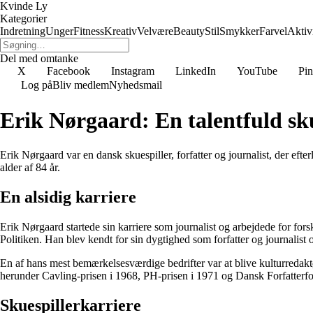
Kvinde Ly
Kategorier
Indretning
Unger
Fitness
Kreativ
Velvære
Beauty
Stil
Smykker
Farvel
Aktivi
Del med omtanke
X
Facebook
Instagram
LinkedIn
YouTube
Pin
Log på
Bliv medlem
Nyhedsmail
Erik Nørgaard: En talentfuld sku
Erik Nørgaard var en dansk skuespiller, forfatter og journalist, der eft
alder af 84 år.
En alsidig karriere
Erik Nørgaard startede sin karriere som journalist og arbejdede for f
Politiken. Han blev kendt for sin dygtighed som forfatter og journalist
En af hans mest bemærkelsesværdige bedrifter var at blive kulturredakt
herunder Cavling-prisen i 1968, PH-prisen i 1971 og Dansk Forfatterfor
Skuespillerkarriere