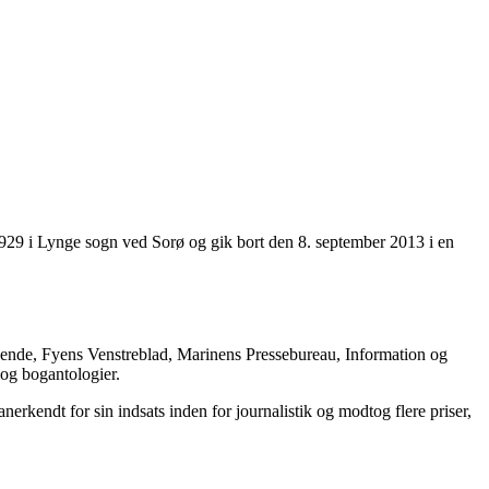
i 1929 i Lynge sogn ved Sorø og gik bort den 8. september 2013 i en
tidende, Fyens Venstreblad, Marinens Pressebureau, Information og
 og bogantologier.
rkendt for sin indsats inden for journalistik og modtog flere priser,