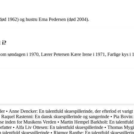
død 1962) og hustru Erna Pedersen (død 2004).
 i?
 om søndagen i 1970, Lærer Petersen Kære Irene i 1971, Farlige kys i
ler
•
Anne Dencker: En talentfuld skuespillerinde, der efterlod et varigt
•
Raquel Rastenni: En dansk skuespillerinde og sangerinde
•
Pia Bovin: 
se inden for Musikens Verden
•
Martin Hempel Barkholt: En talentfuld 
rfatter
•
Alfa Liv Ottesen: En talentfuld skuespillerinde
•
Thomas Mygin
 talentfuld skuespillerinde
•
Rigmor Ranthe: En talentfuld skuespilleri