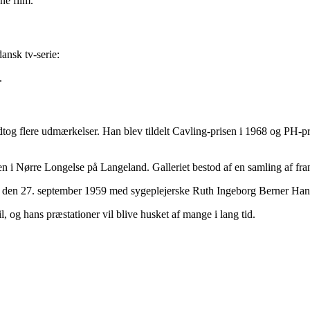
ne film.
ansk tv-serie:
.
 modtog flere udmærkelser. Han blev tildelt Cavling-prisen i 1968 og P
den i Nørre Longelse på Langeland. Galleriet bestod af en samling af 
sig den 27. september 1959 med sygeplejerske Ruth Ingeborg Berner Han
l, og hans præstationer vil blive husket af mange i lang tid.