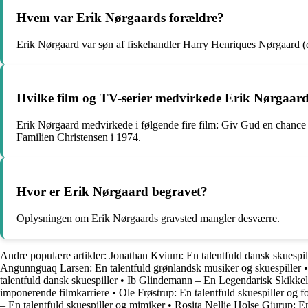
Hvem var Erik Nørgaards forældre?
Erik Nørgaard var søn af fiskehandler Harry Henriques Nørgaard (
Hvilke film og TV-serier medvirkede Erik Nørgaard
Erik Nørgaard medvirkede i følgende fire film: Giv Gud en chance
Familien Christensen i 1974.
Hvor er Erik Nørgaard begravet?
Oplysningen om Erik Nørgaards gravsted mangler desværre.
Andre populære artikler:
Jonathan Kvium: En talentfuld dansk skuespil
Angunnguaq Larsen: En talentfuld grønlandsk musiker og skuespiller
talentfuld dansk skuespiller
•
Ib Glindemann – En Legendarisk Skikkel
imponerende filmkarriere
•
Ole Frøstrup: En talentfuld skuespiller og fo
– En talentfuld skuespiller og mimiker
•
Rosita Nellie Holse Gjurup: En