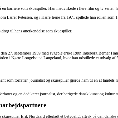
en karriere som skuespiller. Han medvirkede i flere film og tv-serier, hv
om Lærer Petersen, og i Kære Irene fra 1971 spillede han rollen som T
bidrog til hans anerkendelse som skuespiller.
ig den 27. september 1959 med sygeplejerske Ruth Ingeborg Berner Hanse
egården i Nørre Longelse på Langeland, hvor han udstillede et udvalg a
nt som forfatter, journalist og skuespiller gjorde ham til en af landets 
orfatter og en dedikeret journalist, der berigede dansk kunst og kultur m
marbejdspartnere
 skuespiller Erik Nørgaard efterladt et betydeligt aftryk på den danske