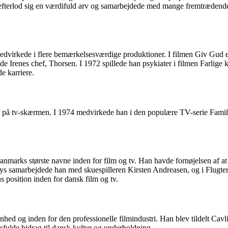
efterlod sig en værdifuld arv og samarbejdede med mange fremtrædende 
 medvirkede i flere bemærkelsesværdige produktioner. I filmen Giv Gud
e Irenes chef, Thorsen. I 1972 spillede han psykiater i filmen Farlige k
e karriere.
på tv-skærmen. I 1974 medvirkede han i den populære TV-serie Familien
anmarks største navne inden for film og tv. Han havde fornøjelsen af a
 kys samarbejdede han med skuespilleren Kirsten Andreasen, og i Flug
position inden for dansk film og tv.
hed og inden for den professionelle filmindustri. Han blev tildelt Cav
gsfulde bidrag til dansk kultur og underholdning.