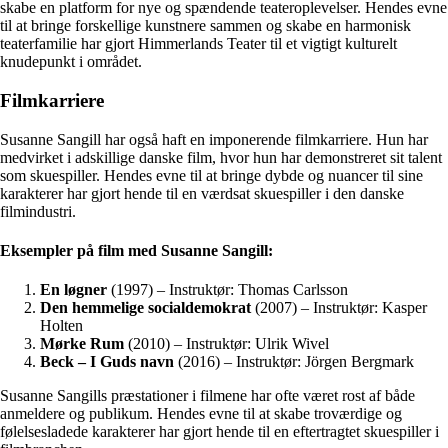
skabe en platform for nye og spændende teateroplevelser. Hendes evne
til at bringe forskellige kunstnere sammen og skabe en harmonisk
teaterfamilie har gjort Himmerlands Teater til et vigtigt kulturelt
knudepunkt i området.
Filmkarriere
Susanne Sangill har også haft en imponerende filmkarriere. Hun har
medvirket i adskillige danske film, hvor hun har demonstreret sit talent
som skuespiller. Hendes evne til at bringe dybde og nuancer til sine
karakterer har gjort hende til en værdsat skuespiller i den danske
filmindustri.
Eksempler på film med Susanne Sangill:
En løgner
(1997) – Instruktør: Thomas Carlsson
Den hemmelige socialdemokrat
(2007) – Instruktør: Kasper
Holten
Mørke Rum
(2010) – Instruktør: Ulrik Wivel
Beck – I Guds navn
(2016) – Instruktør: Jörgen Bergmark
Susanne Sangills præstationer i filmene har ofte været rost af både
anmeldere og publikum. Hendes evne til at skabe troværdige og
følelsesladede karakterer har gjort hende til en eftertragtet skuespiller i