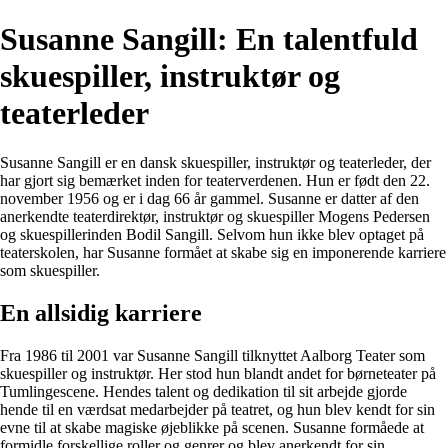
Susanne Sangill: En talentfuld
skuespiller, instruktør og
teaterleder
Susanne Sangill er en dansk skuespiller, instruktør og teaterleder, der
har gjort sig bemærket inden for teaterverdenen. Hun er født den 22.
november 1956 og er i dag 66 år gammel. Susanne er datter af den
anerkendte teaterdirektør, instruktør og skuespiller Mogens Pedersen
og skuespillerinden Bodil Sangill. Selvom hun ikke blev optaget på
teaterskolen, har Susanne formået at skabe sig en imponerende karriere
som skuespiller.
En allsidig karriere
Fra 1986 til 2001 var Susanne Sangill tilknyttet Aalborg Teater som
skuespiller og instruktør. Her stod hun blandt andet for børneteater på
Tumlingescene. Hendes talent og dedikation til sit arbejde gjorde
hende til en værdsat medarbejder på teatret, og hun blev kendt for sin
evne til at skabe magiske øjeblikke på scenen. Susanne formåede at
formidle forskellige roller og genrer og blev anerkendt for sin