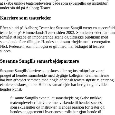
at skabe unikke teateroplevelser både som skuespiller og instruktør
under sin tid på Aalborg Teater.
Karriere som teaterleder
Efter sin tid på Aalborg Teater har Susanne Sangill været en succesfuld
teaterleder på Himmerlands Teater siden 2003. Som teaterleder har hun
formået at skabe en imponerende scene og tiltrække publikum med
spændende forestillinger. Hendes tætte samarbejde med scenografen
Nick Pedersen, som hun også er gift med, har bidraget til teatrets
succes.
Susanne Sangills samarbejdspartnere
Susanne Sangills karriere som skuespiller og instruktør har været
præget af hendes samarbejde med dygtige kollegaer. Gennem årene
har hun arbejdet sammen med nogle af dansk teaters største talenter og
etablerede skuespillere. Hendes samarbejde har beriget og udviklet
hendes kunst.
Susanne Sangills evne til at samarbejde og skabe unikke
teateroplevelser har været medvirkende til hendes succes
som skuespiller og instruktør. Hendes passion for teater og
hendes engagement i hver eneste rolle har gjort hende til