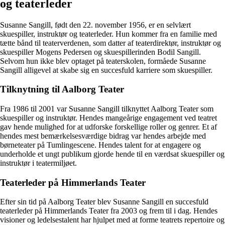
og teaterleder
Susanne Sangill, født den 22. november 1956, er en selvlært
skuespiller, instruktør og teaterleder. Hun kommer fra en familie med
tætte bånd til teaterverdenen, som datter af teaterdirektør, instruktør og
skuespiller Mogens Pedersen og skuespillerinden Bodil Sangill.
Selvom hun ikke blev optaget på teaterskolen, formåede Susanne
Sangill alligevel at skabe sig en succesfuld karriere som skuespiller.
Tilknytning til Aalborg Teater
Fra 1986 til 2001 var Susanne Sangill tilknyttet Aalborg Teater som
skuespiller og instruktør. Hendes mangeårige engagement ved teatret
gav hende mulighed for at udforske forskellige roller og genrer. Et af
hendes mest bemærkelsesværdige bidrag var hendes arbejde med
børneteater på Tumlingescene. Hendes talent for at engagere og
underholde et ungt publikum gjorde hende til en værdsat skuespiller og
instruktør i teatermiljøet.
Teaterleder på Himmerlands Teater
Efter sin tid på Aalborg Teater blev Susanne Sangill en succesfuld
teaterleder på Himmerlands Teater fra 2003 og frem til i dag. Hendes
visioner og ledelsestalent har hjulpet med at forme teatrets repertoire og