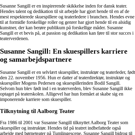
Susanne Sangill er en inspirerende skikkelse inden for dansk teater.
Hendes talent og dedikation til sit arbejde har gjort hende til en af de
mest respekterede skuespillere og teaterledere i branchen. Hendes evne
til at formidle forskellige roller og genrer har gjort hende til en alsidig
kunstner, der kan berøre publikum på forskellige måder. Susanne
Sangill er et bevis på, at passion og dedikation kan føre til stor succes i
teaterverdenen.
Susanne Sangill: En skuespillers karriere
og samarbejdspartnere
Susanne Sangill er en selvlært skuespiller, instruktør og teaterleder, født
den 22. november 1956. Hun er datter af teaterdirektør, instruktør og
skuespiller Mogens Pedersen og skuespillerinden Bodil Sangill.
Selvom hun blev født ind i en teaterverden, blev Susanne Sangill ikke
optaget på teaterskolen. Alligevel har hun formået at skabe sig en
imponerende karriere som skuespiller.
Tilknytning til Aalborg Teater
Fra 1986 til 2001 var Susanne Sangill tilknyttet Aalborg Teater som
skuespiller og instruktør. Hendes tid på teatret indbefattede også
arbejde med børneteater på Tumlingescene. Susanne Sangill bidrog til