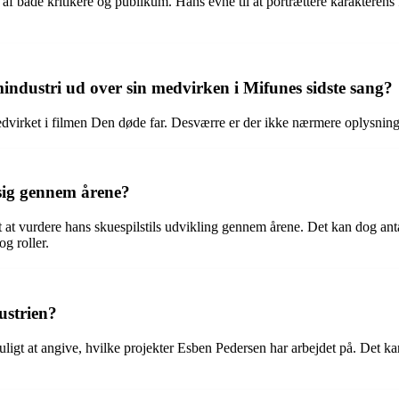
af både kritikere og publikum. Hans evne til at portrættere karakterens
industri ud over sin medvirken i Mifunes sidste sang?
dvirket i filmen Den døde far. Desværre er der ikke nærmere oplysninger
 sig gennem årene?
 at vurdere hans skuespilstils udvikling gennem årene. Det kan dog antag
og roller.
ustrien?
ligt at angive, hvilke projekter Esben Pedersen har arbejdet på. Det kan 