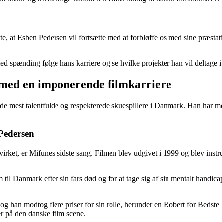
at Esben Pedersen vil fortsætte med at forbløffe os med sine præstatione
ed spænding følge hans karriere og se hvilke projekter han vil deltage 
r med en imponerende filmkarriere
f de mest talentfulde og respekterede skuespillere i Danmark. Han har 
 Pedersen
et, er Mifunes sidste sang. Filmen blev udgivet i 1999 og blev instrue
til Danmark efter sin fars død og for at tage sig af sin mentalt handic
, og han modtog flere priser for sin rolle, herunder en Robert for Bedst
er på den danske film scene.