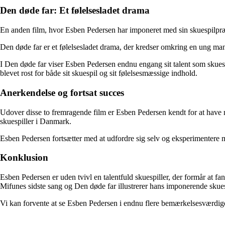
Den døde far: Et følelsesladet drama
En anden film, hvor Esben Pedersen har imponeret med sin skuespilpræst
Den døde far er et følelsesladet drama, der kredser omkring en ung mands
I Den døde far viser Esben Pedersen endnu engang sit talent som skuespi
blevet rost for både sit skuespil og sit følelsesmæssige indhold.
Anerkendelse og fortsat succes
Udover disse to fremragende film er Esben Pedersen kendt for at have med
skuespiller i Danmark.
Esben Pedersen fortsætter med at udfordre sig selv og eksperimentere med
Konklusion
Esben Pedersen er uden tvivl en talentfuld skuespiller, der formår at 
Mifunes sidste sang og Den døde far illustrerer hans imponerende skuesp
Vi kan forvente at se Esben Pedersen i endnu flere bemærkelsesværdige 