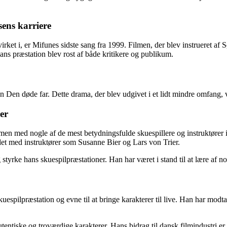
sens karriere
t i, er Mifunes sidste sang fra 1999. Filmen, der blev instrueret af S
ans præstation blev rost af både kritikere og publikum.
Den døde far. Dette drama, der blev udgivet i et lidt mindre omfang, vi
er
men med nogle af de mest betydningsfulde skuespillere og instruktører 
t med instruktører som Susanne Bier og Lars von Trier.
tyrke hans skuespilpræstationer. Han har været i stand til at lære af no
uespilpræstation og evne til at bringe karakterer til live. Han har modtag
tentiske og troværdige karakterer. Hans bidrag til dansk filmindustri er 