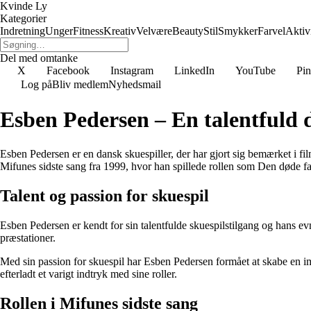
Kvinde Ly
Kategorier
Indretning
Unger
Fitness
Kreativ
Velvære
Beauty
Stil
Smykker
Farvel
Aktivi
Del med omtanke
X
Facebook
Instagram
LinkedIn
YouTube
Pin
Log på
Bliv medlem
Nyhedsmail
Esben Pedersen – En talentfuld 
Esben Pedersen er en dansk skuespiller, der har gjort sig bemærket i f
Mifunes sidste sang fra 1999, hvor han spillede rollen som Den døde fa
Talent og passion for skuespil
Esben Pedersen er kendt for sin talentfulde skuespilstilgang og hans evn
præstationer.
Med sin passion for skuespil har Esben Pedersen formået at skabe en im
efterladt et varigt indtryk med sine roller.
Rollen i Mifunes sidste sang