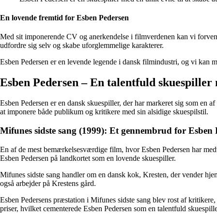
En lovende fremtid for Esben Pedersen
Med sit imponerende CV og anerkendelse i filmverdenen kan vi forvente, 
udfordre sig selv og skabe uforglemmelige karakterer.
Esben Pedersen er en levende legende i dansk filmindustri, og vi kan m
Esben Pedersen – En talentfuld skuespille
Esben Pedersen er en dansk skuespiller, der har markeret sig som en a
at imponere både publikum og kritikere med sin alsidige skuespilstil.
Mifunes sidste sang (1999): Et gennembrud for Esben
En af de mest bemærkelsesværdige film, hvor Esben Pedersen har medvirk
Esben Pedersen på landkortet som en lovende skuespiller.
Mifunes sidste sang handler om en dansk kok, Kresten, der vender hjem 
også arbejder på Krestens gård.
Esben Pedersens præstation i Mifunes sidste sang blev rost af kritikere
priser, hvilket cementerede Esben Pedersen som en talentfuld skuespill