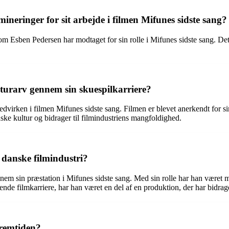
neringer for sit arbejde i filmen Mifunes sidste sang?
som Esben Pedersen har modtaget for sin rolle i Mifunes sidste sang. D
turarv gennem sin skuespilkarriere?
virken i filmen Mifunes sidste sang. Filmen er blevet anerkendt for si
ske kultur og bidrager til filmindustriens mangfoldighed.
 danske filmindustri?
em sin præstation i Mifunes sidste sang. Med sin rolle har han været me
nde filmkarriere, har han været en del af en produktion, der har bidraget
fremtiden?