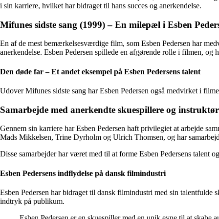
i sin karriere, hvilket har bidraget til hans succes og anerkendelse.
Mifunes sidste sang (1999) – En milepæl i Esben Peder
En af de mest bemærkelsesværdige film, som Esben Pedersen har medvirke
anerkendelse. Esben Pedersen spillede en afgørende rolle i filmen, og h
Den døde far – Et andet eksempel på Esben Pedersens talent
Udover Mifunes sidste sang har Esben Pedersen også medvirket i filmen 
Samarbejde med anerkendte skuespillere og instruktør
Gennem sin karriere har Esben Pedersen haft privilegiet at arbejde sam
Mads Mikkelsen, Trine Dyrholm og Ulrich Thomsen, og har samarbejde
Disse samarbejder har været med til at forme Esben Pedersens talent og s
Esben Pedersens indflydelse på dansk filmindustri
Esben Pedersen har bidraget til dansk filmindustri med sin talentfulde sk
indtryk på publikum.
Esben Pedersen er en skuespiller med en unik evne til at skabe au