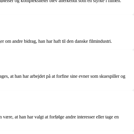
 følelser og kompleksiteter blev anerkendt som en styrke i filmen.
 om andre bidrag, han har haft til den danske filmindustri.
es, at han har arbejdet på at forfine sine evner som skuespiller og
være, at han har valgt at forfølge andre interesser eller tage en