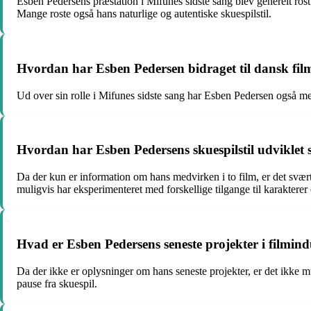
Esben Pedersens præstation i Mifunes sidste sang blev generelt rost 
Mange roste også hans naturlige og autentiske skuespilstil.
Hvordan har Esben Pedersen bidraget til dansk film
Ud over sin rolle i Mifunes sidste sang har Esben Pedersen også me
Hvordan har Esben Pedersens skuespilstil udviklet
Da der kun er information om hans medvirken i to film, er det svært
muligvis har eksperimenteret med forskellige tilgange til karakterer 
Hvad er Esben Pedersens seneste projekter i filmind
Da der ikke er oplysninger om hans seneste projekter, er det ikke mu
pause fra skuespil.