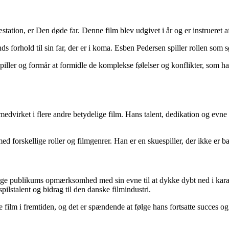
ation, er Den døde far. Denne film blev udgivet i år og er instrueret 
 forhold til sin far, der er i koma. Esben Pedersen spiller rollen som sø
ller og formår at formidle de komplekse følelser og konflikter, som han
virket i flere andre betydelige film. Hans talent, dedikation og evne til
 forskellige roller og filmgenrer. Han er en skuespiller, der ikke er ba
fange publikums opmærksomhed med sin evne til at dykke dybt ned i kara
ilstalent og bidrag til den danske filmindustri.
film i fremtiden, og det er spændende at følge hans fortsatte succes og