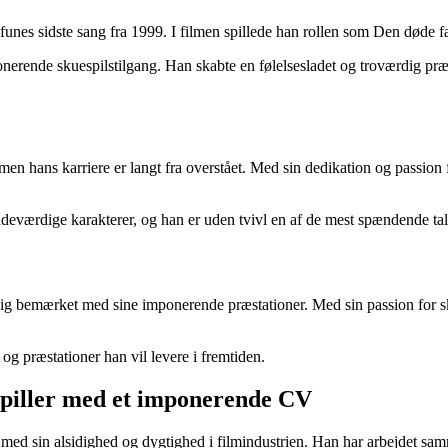
unes sidste sang fra 1999. I filmen spillede han rollen som Den døde f
nerende skuespilstilgang. Han skabte en følelsesladet og troværdig præs
 men hans karriere er langt fra overstået. Med sin dedikation og passion 
deværdige karakterer, og han er uden tvivl en af de mest spændende tale
sig bemærket med sine imponerende præstationer. Med sin passion for skues
 og præstationer han vil levere i fremtiden.
spiller med et imponerende CV
 med sin alsidighed og dygtighed i filmindustrien. Han har arbejdet sa