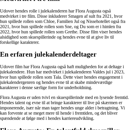
Udover hendes rolle i julekalenderen har Flora Augusta også
medvirket i tre film. Disse inkluderer Smagen af sult fra 2021, hvor
hun spillede rollen som Chloe, Familien Jul og Nissehotellet også fra
2021, hvor hun spillede rollen som Sne, og Du som er i himlen fra
2022, hvor hun spillede rollen som Grethe. Disse film viser hendes
alsidighed som skuespillerinde og hendes evne til at give liv til
forskellige karakterer.
En erfaren julekalenderdeltager
Udover film har Flora Augusta også haft muligheden for at deltage i
julekalendere. Hun har medvirket i julekalenderen Valdes jul i 2023,
hvor hun spillede rollen som Tala. Dette viser hendes engagement i
julekalendergenren og hendes evne til at skabe mindeværdige
karakterer i denne særlige form for underholdning.
Flora Augusta er uden tvivl en skuespillerinde med en lysende fremtid.
Hendes talent og evne til at bringe karakterer til live på skærmen er
imponerende, især når man tager hendes unge alder i betragtning. Vi
kan forvente at se meget mere til hende i fremtiden, og det bliver
spændende at følge med i hendes karriereudvikling.