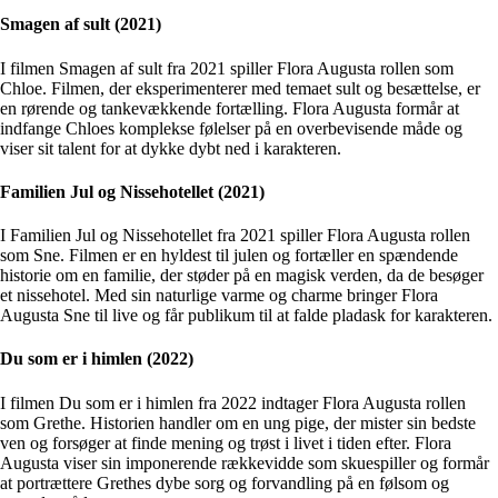
Smagen af sult (2021)
I filmen Smagen af sult fra 2021 spiller Flora Augusta rollen som
Chloe. Filmen, der eksperimenterer med temaet sult og besættelse, er
en rørende og tankevækkende fortælling. Flora Augusta formår at
indfange Chloes komplekse følelser på en overbevisende måde og
viser sit talent for at dykke dybt ned i karakteren.
Familien Jul og Nissehotellet (2021)
I Familien Jul og Nissehotellet fra 2021 spiller Flora Augusta rollen
som Sne. Filmen er en hyldest til julen og fortæller en spændende
historie om en familie, der støder på en magisk verden, da de besøger
et nissehotel. Med sin naturlige varme og charme bringer Flora
Augusta Sne til live og får publikum til at falde pladask for karakteren.
Du som er i himlen (2022)
I filmen Du som er i himlen fra 2022 indtager Flora Augusta rollen
som Grethe. Historien handler om en ung pige, der mister sin bedste
ven og forsøger at finde mening og trøst i livet i tiden efter. Flora
Augusta viser sin imponerende rækkevidde som skuespiller og formår
at portrættere Grethes dybe sorg og forvandling på en følsom og