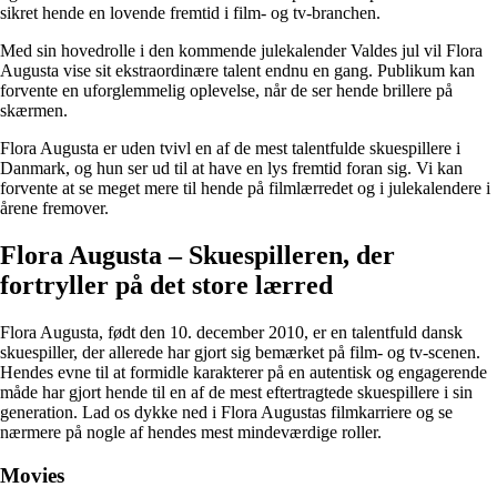
sikret hende en lovende fremtid i film- og tv-branchen.
Med sin hovedrolle i den kommende julekalender Valdes jul vil Flora
Augusta vise sit ekstraordinære talent endnu en gang. Publikum kan
forvente en uforglemmelig oplevelse, når de ser hende brillere på
skærmen.
Flora Augusta er uden tvivl en af de mest talentfulde skuespillere i
Danmark, og hun ser ud til at have en lys fremtid foran sig. Vi kan
forvente at se meget mere til hende på filmlærredet og i julekalendere i
årene fremover.
Flora Augusta – Skuespilleren, der
fortryller på det store lærred
Flora Augusta, født den 10. december 2010, er en talentfuld dansk
skuespiller, der allerede har gjort sig bemærket på film- og tv-scenen.
Hendes evne til at formidle karakterer på en autentisk og engagerende
måde har gjort hende til en af de mest eftertragtede skuespillere i sin
generation. Lad os dykke ned i Flora Augustas filmkarriere og se
nærmere på nogle af hendes mest mindeværdige roller.
Movies