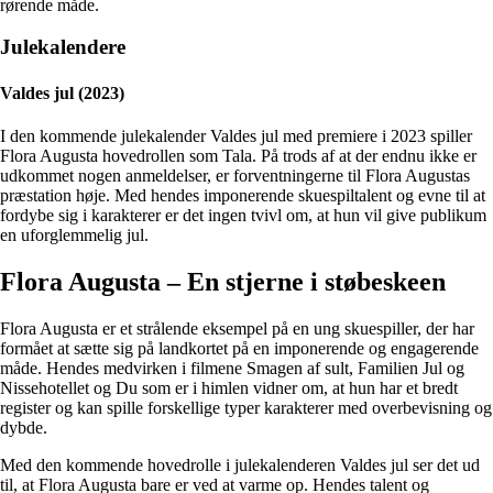
rørende måde.
Julekalendere
Valdes jul (2023)
I den kommende julekalender Valdes jul med premiere i 2023 spiller
Flora Augusta hovedrollen som Tala. På trods af at der endnu ikke er
udkommet nogen anmeldelser, er forventningerne til Flora Augustas
præstation høje. Med hendes imponerende skuespiltalent og evne til at
fordybe sig i karakterer er det ingen tvivl om, at hun vil give publikum
en uforglemmelig jul.
Flora Augusta – En stjerne i støbeskeen
Flora Augusta er et strålende eksempel på en ung skuespiller, der har
formået at sætte sig på landkortet på en imponerende og engagerende
måde. Hendes medvirken i filmene Smagen af sult, Familien Jul og
Nissehotellet og Du som er i himlen vidner om, at hun har et bredt
register og kan spille forskellige typer karakterer med overbevisning og
dybde.
Med den kommende hovedrolle i julekalenderen Valdes jul ser det ud
til, at Flora Augusta bare er ved at varme op. Hendes talent og