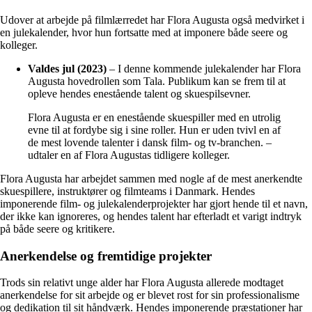
Udover at arbejde på filmlærredet har Flora Augusta også medvirket i
en julekalender, hvor hun fortsatte med at imponere både seere og
kolleger.
Valdes jul (2023)
– I denne kommende julekalender har Flora
Augusta hovedrollen som Tala. Publikum kan se frem til at
opleve hendes enestående talent og skuespilsevner.
Flora Augusta er en enestående skuespiller med en utrolig
evne til at fordybe sig i sine roller. Hun er uden tvivl en af
de mest lovende talenter i dansk film- og tv-branchen. –
udtaler en af Flora Augustas tidligere kolleger.
Flora Augusta har arbejdet sammen med nogle af de mest anerkendte
skuespillere, instruktører og filmteams i Danmark. Hendes
imponerende film- og julekalenderprojekter har gjort hende til et navn,
der ikke kan ignoreres, og hendes talent har efterladt et varigt indtryk
på både seere og kritikere.
Anerkendelse og fremtidige projekter
Trods sin relativt unge alder har Flora Augusta allerede modtaget
anerkendelse for sit arbejde og er blevet rost for sin professionalisme
og dedikation til sit håndværk. Hendes imponerende præstationer har