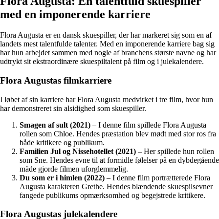
Flora Augusta: En talentfuld skuespiller
med en imponerende karriere
Flora Augusta er en dansk skuespiller, der har markeret sig som en af
landets mest talentfulde talenter. Med en imponerende karriere bag sig
har hun arbejdet sammen med nogle af branchens største navne og har
udtrykt sit ekstraordinære skuespiltalent på film og i julekalendere.
Flora Augustas filmkarriere
I løbet af sin karriere har Flora Augusta medvirket i tre film, hvor hun
har demonstreret sin alsidighed som skuespiller.
Smagen af sult (2021)
– I denne film spillede Flora Augusta
rollen som Chloe. Hendes præstation blev mødt med stor ros fra
både kritikere og publikum.
Familien Jul og Nissehotellet (2021)
– Her spillede hun rollen
som Sne. Hendes evne til at formidle følelser på en dybdegående
måde gjorde filmen uforglemmelig.
Du som er i himlen (2022)
– I denne film portrætterede Flora
Augusta karakteren Grethe. Hendes blændende skuespilsevner
fangede publikums opmærksomhed og begejstrede kritikere.
Flora Augustas julekalendere