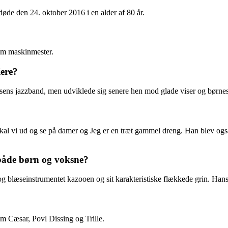
de den 24. oktober 2016 i en alder af 80 år.
om maskinmester.
ere?
nsens jazzband, men udviklede sig senere hen mod glade viser og børne
 vi ud og se på damer og Jeg er en træt gammel dreng. Han blev også 
åde børn og voksne?
og blæseinstrumentet kazooen og sit karakteristiske flækkede grin. Han
m Cæsar, Povl Dissing og Trille.