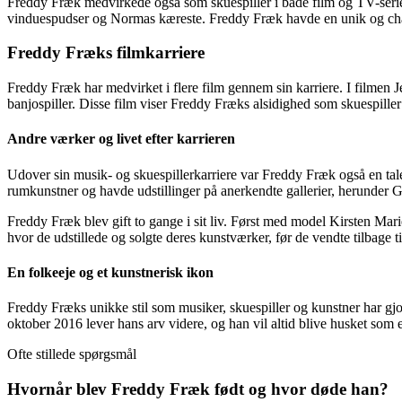
Freddy Fræk medvirkede også som skuespiller i både film og TV-seri
vinduespudser og Normas kæreste. Freddy Fræk havde en unik og charm
Freddy Fræks filmkarriere
Freddy Fræk har medvirket i flere film gennem sin karriere. I filmen
banjospiller. Disse film viser Freddy Fræks alsidighed som skuespiller 
Andre værker og livet efter karrieren
Udover sin musik- og skuespillerkarriere var Freddy Fræk også en tal
rumkunstner og havde udstillinger på anerkendte gallerier, herunder G
Freddy Fræk blev gift to gange i sit liv. Først med model Kirsten M
hvor de udstillede og solgte deres kunstværker, før de vendte tilbage 
En folkeeje og et kunstnerisk ikon
Freddy Fræks unikke stil som musiker, skuespiller og kunstner har gj
oktober 2016 lever hans arv videre, og han vil altid blive husket som 
Ofte stillede spørgsmål
Hvornår blev Freddy Fræk født og hvor døde han?