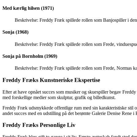
Med kærlig hilsen (1971)
Beskrivelse: Freddy Fræk spillede rollen som Banjospiller i den
Sonja (1968)
Beskrivelse: Freddy Fræk spillede rollen som Frede, vinduespud
Sonja på Bornholm (1969)
Beskrivelse: Freddy Fræk spillede rollen som Frede, Normas kær
Freddy Fræks Kunstneriske Ekspertise
Efter at have opnået succes som musiker og skuespiller begav Fredd
med forskellige medier som skulptur, grafik og billedkunst.
Freddy Fræk udsmykkede offentlige rum med sin karakteristiske stil o
andet succes med en udstilling på det berømte Galerie Denise Rene i P
Freddy Fræks Personlige Liv
Freddy Fræk blev gift to gange i sit liv. Første ægteskab fandt sted