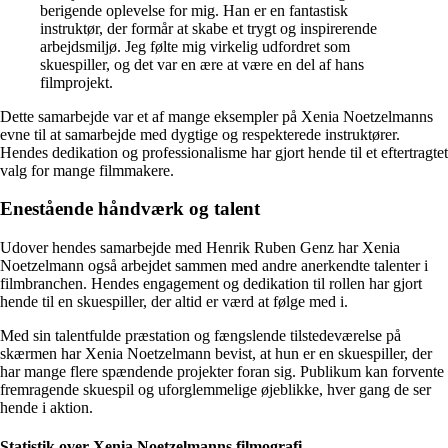
berigende oplevelse for mig. Han er en fantastisk
instruktør, der formår at skabe et trygt og inspirerende
arbejdsmiljø. Jeg følte mig virkelig udfordret som
skuespiller, og det var en ære at være en del af hans
filmprojekt.
Dette samarbejde var et af mange eksempler på Xenia Noetzelmanns
evne til at samarbejde med dygtige og respekterede instruktører.
Hendes dedikation og professionalisme har gjort hende til et eftertragtet
valg for mange filmmakere.
Enestående håndværk og talent
Udover hendes samarbejde med Henrik Ruben Genz har Xenia
Noetzelmann også arbejdet sammen med andre anerkendte talenter i
filmbranchen. Hendes engagement og dedikation til rollen har gjort
hende til en skuespiller, der altid er værd at følge med i.
Med sin talentfulde præstation og fængslende tilstedeværelse på
skærmen har Xenia Noetzelmann bevist, at hun er en skuespiller, der
har mange flere spændende projekter foran sig. Publikum kan forvente
fremragende skuespil og uforglemmelige øjeblikke, hver gang de ser
hende i aktion.
Statistik over Xenia Noetzelmanns filmografi