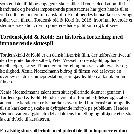
som en talentfuld og engageret skuespiller. Hendes dedikation til sit
håndværk og hendes imponerende præstationer har gjort hende til et
velkendt navn inden for dansk film. En af hendes bemærkelsesværdige
roller var i filmen Tordenskjold & Kold fra 2016, hvor hun leverede en
stemmepræstation, der imponerede både publikum og kritikere.
Tordenskjold & Kold: En historisk fortælling med
imponerende skuespil
Tordenskjold & Kold er en dansk historisk film, der udforsker livet af
den berømte danske søhelt, Peter Wessel Tordenskjold, og hans
medhjælper, Lasse. Filmen er en fortælling om venskab, eventyr og
kærlighed. Xenia Noetzelmann bidrog til filmen ved at levere en
overbevisende stemmepræstation, som gav liv til en af karaktererne i
filmen.
Xenia Noetzelmanns talent som skuespillerinde skinner igennem i
Tordenskjold & Kold. Hendes evne til at formidle følelser og skabe
autentiske karakterer er bemærkelsesværdig. Hun formår at bringe liv
til sin karakter og skabe et dybtgående indtryk på publikum. Hendes
stemme var en afgørende del af filmens fortælling og tilføjede et ekstra
lag af dybde til karakteren.
En alsidig skuespillerinde med potentiale til at imponere endnu