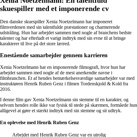
Xenia Noetzelmann: En talentfuld
skuespiller med et imponerende cv
Den danske skuespiller Xenia Noetzelmann har imponeret
filmverdenen med sin talentfulde præstationer og charmerende
udstråling. Hun har arbejdet sammen med nogle af branchens bedste
talenter og har efterladt et varigt indtryk med sin evne til at bringe
karakterer til live på det store lærred.
Enestående samarbejder gennem karrieren
Xenia Noetzelmann har en imponerende filmografi, hvor hun har
arbejdet sammen med nogle af de mest anerkendte navne i
filmbranchen. Et af hendes bemærkelsesværdige samarbejder var med
instruktøren Henrik Ruben Genz i filmen Tordenskjold & Kold fra
2016.
I denne film gav Xenia Noetzelmann sin stemme til en karakter, og
selvom hendes rolle ikke var fysisk til stede på skærmen, formåede hun
alligevel at gøre et stærkt indtryk med sin stemme og sit udtryk.
En oplevelse med Henrik Ruben Genz
Arbejdet med Henrik Ruben Genz var en utrolig