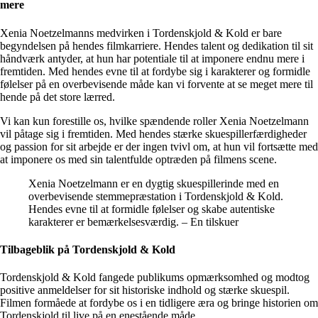
mere
Xenia Noetzelmanns medvirken i Tordenskjold & Kold er bare
begyndelsen på hendes filmkarriere. Hendes talent og dedikation til sit
håndværk antyder, at hun har potentiale til at imponere endnu mere i
fremtiden. Med hendes evne til at fordybe sig i karakterer og formidle
følelser på en overbevisende måde kan vi forvente at se meget mere til
hende på det store lærred.
Vi kan kun forestille os, hvilke spændende roller Xenia Noetzelmann
vil påtage sig i fremtiden. Med hendes stærke skuespillerfærdigheder
og passion for sit arbejde er der ingen tvivl om, at hun vil fortsætte med
at imponere os med sin talentfulde optræden på filmens scene.
Xenia Noetzelmann er en dygtig skuespillerinde med en
overbevisende stemmepræstation i Tordenskjold & Kold.
Hendes evne til at formidle følelser og skabe autentiske
karakterer er bemærkelsesværdig. – En tilskuer
Tilbageblik på Tordenskjold & Kold
Tordenskjold & Kold fangede publikums opmærksomhed og modtog
positive anmeldelser for sit historiske indhold og stærke skuespil.
Filmen formåede at fordybe os i en tidligere æra og bringe historien om
Tordenskjold til live på en enestående måde.