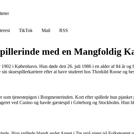
teter
terest
TikTok
Mail
RSS
illerinde med en Mangfoldig Ka
r 1902 i København. Hun døde den 26. juli 1986 i en alder af 84 år og
in skuespillerkarriere efter at have studeret hos Thorkild Roose og bes
som tjenestepigen i Borgmesterinden. Kort efter spillede hun pjanket 
ageret ved Casino og havde gæstespil i Göteborg og Stockholm. Hun blev
nde. Hun spillede blandt andet Annet i Tre små piger på Folketeatret o