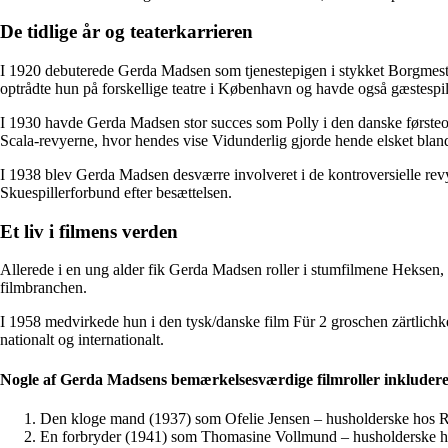
De tidlige år og teaterkarrieren
I 1920 debuterede Gerda Madsen som tjenestepigen i stykket Borgmester
optrådte hun på forskellige teatre i København og havde også gæstesp
I 1930 havde Gerda Madsen stor succes som Polly i den danske førsteop
Scala-revyerne, hvor hendes vise Vidunderlig gjorde hende elsket blan
I 1938 blev Gerda Madsen desværre involveret i de kontroversielle revye
Skuespillerforbund efter besættelsen.
Et liv i filmens verden
Allerede i en ung alder fik Gerda Madsen roller i stumfilmene Heksen,
filmbranchen.
I 1958 medvirkede hun i den tysk/danske film Für 2 groschen zärtlichkei
nationalt og internationalt.
Nogle af Gerda Madsens bemærkelsesværdige filmroller inkludere
Den kloge mand (1937) som Ofelie Jensen – husholderske hos 
En forbryder (1941) som Thomasine Vollmund – husholderske h