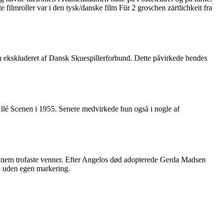
lmroller var i den tysk/danske film Für 2 groschen zärtlichkeit fra
sen ekskluderet af Dansk Skuespillerforbund. Dette påvirkede hendes
Allé Scenen i 1955. Senere medvirkede hun også i nogle af
gennem trofaste venner. Efter Angelos død adopterede Gerda Madsen
ed uden egen markering.