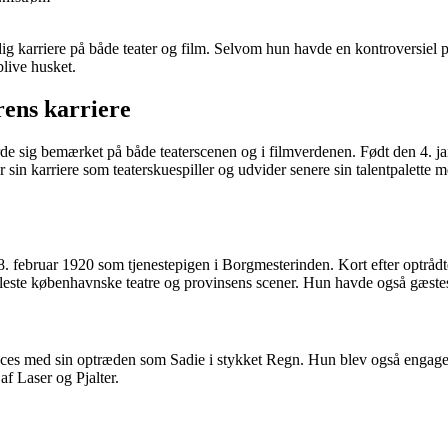
g karriere på både teater og film. Selvom hun havde en kontroversiel p
blive husket.
rens karriere
de sig bemærket på både teaterscenen og i filmverdenen. Født den 4. ja
 sin karriere som teaterskuespiller og udvider senere sin talentpalette 
8. februar 1920 som tjenestepigen i Borgmesterinden. Kort efter optråd
 fleste københavnske teatre og provinsens scener. Hun havde også gæst
es med sin optræden som Sadie i stykket Regn. Hun blev også engagere
af Laser og Pjalter.