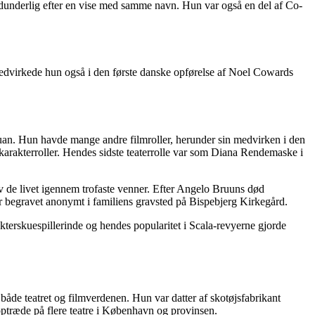
Vidunderlig efter en vise med samme navn. Hun var også en del af Co-
dvirkede hun også i den første danske opførelse af Noel Cowards
n. Hun havde mange andre filmroller, herunder sin medvirken i den
 karakterroller. Hendes sidste teaterrolle var som Diana Rendemaske i
 de livet igennem trofaste venner. Efter Angelo Bruuns død
 begravet anonymt i familiens gravsted på Bispebjerg Kirkegård.
kterskuespillerinde og hendes popularitet i Scala-revyerne gjorde
åde teatret og filmverdenen. Hun var datter af skotøjsfabrikant
optræde på flere teatre i København og provinsen.