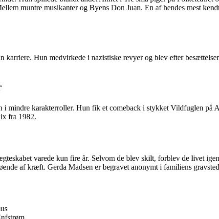
llem muntre musikanter og Byens Don Juan. En af hendes mest kendte fi
in karriere. Hun medvirkede i nazistiske revyer og blev efter besættel
r
 i mindre karakterroller. Hun fik et comeback i stykket Vildfuglen på 
ix fra 1982.
teskabet varede kun fire år. Selvom de blev skilt, forblev de livet i
 døende af kræft. Gerda Madsen er begravet anonymt i familiens gravst
mus
Enfstrøm