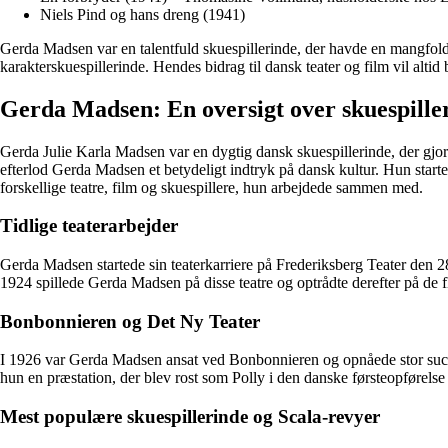
Niels Pind og hans dreng (1941)
Gerda Madsen var en talentfuld skuespillerinde, der havde en mangfoldi
karakterskuespillerinde. Hendes bidrag til dansk teater og film vil altid 
Gerda Madsen: En oversigt over skuespille
Gerda Julie Karla Madsen var en dygtig dansk skuespillerinde, der gjor
efterlod Gerda Madsen et betydeligt indtryk på dansk kultur. Hun starter
forskellige teatre, film og skuespillere, hun arbejdede sammen med.
Tidlige teaterarbejder
Gerda Madsen startede sin teaterkarriere på Frederiksberg Teater den 2
1924 spillede Gerda Madsen på disse teatre og optrådte derefter på de
Bonbonnieren og Det Ny Teater
I 1926 var Gerda Madsen ansat ved Bonbonnieren og opnåede stor succ
hun en præstation, der blev rost som Polly i den danske førsteopførelse 
Mest populære skuespillerinde og Scala-revyer