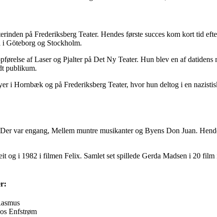
inden på Frederiksberg Teater. Hendes første succes kom kort tid efte
il i Göteborg og Stockholm.
førelse af Laser og Pjalter på Det Ny Teater. Hun blev en af datidens 
dt publikum.
r i Hornbæk og på Frederiksberg Teater, hvor hun deltog i en nazistisk 
 Der var engang, Mellem muntre musikanter og Byens Don Juan. Hendes ta
t og i 1982 i filmen Felix. Samlet set spillede Gerda Madsen i 20 film i
r:
Rasmus
os Enfstrøm