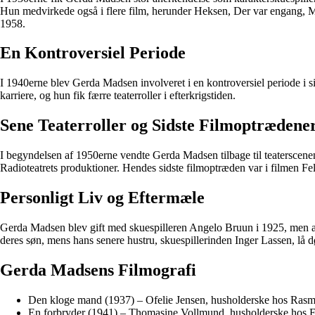
Hun medvirkede også i flere film, herunder Heksen, Der var engang, Me
1958.
En Kontroversiel Periode
I 1940erne blev Gerda Madsen involveret i en kontroversiel periode i s
karriere, og hun fik færre teaterroller i efterkrigstiden.
Sene Teaterroller og Sidste Filmoptrædene
I begyndelsen af 1950erne vendte Gerda Madsen tilbage til teaterscenen
Radioteatrets produktioner. Hendes sidste filmoptræden var i filmen Fel
Personligt Liv og Eftermæle
Gerda Madsen blev gift med skuespilleren Angelo Bruun i 1925, men æg
deres søn, mens hans senere hustru, skuespillerinden Inger Lassen, lå
Gerda Madsens Filmografi
Den kloge mand (1937) – Ofelie Jensen, husholderske hos Ras
En forbryder (1941) – Thomasine Vollmund, husholderske hos 