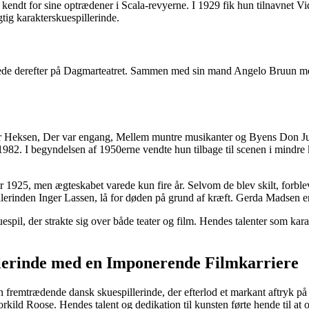
 kendt for sine optrædener i Scala-revyerne. I 1929 fik hun tilnavnet 
ig karakterskuespillerinde.
lede derefter på Dagmarteatret. Sammen med sin mand Angelo Bruun me
r Heksen, Der var engang, Mellem muntre musikanter og Byens Don Jua
 1982. I begyndelsen af 1950erne vendte hun tilbage til scenen i mindre
925, men ægteskabet varede kun fire år. Selvom de blev skilt, forblev
erinden Inger Lassen, lå for døden på grund af kræft. Gerda Madsen er
pil, der strakte sig over både teater og film. Hendes talenter som kara
erinde med en Imponerende Filmkarriere
fremtrædende dansk skuespillerinde, der efterlod et markant aftryk på b
ild Roose. Hendes talent og dedikation til kunsten førte hende til at 