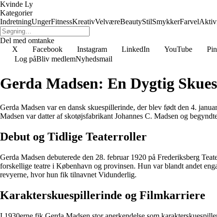
Kvinde Ly
Kategorier
Indretning
Unger
Fitness
Kreativ
Velvære
Beauty
Stil
Smykker
Farvel
Aktivi
Del med omtanke
X
Facebook
Instagram
LinkedIn
YouTube
Pin
Log på
Bliv medlem
Nyhedsmail
Gerda Madsen: En Dygtig Skuesp
Gerda Madsen var en dansk skuespillerinde, der blev født den 4. janua
Madsen var datter af skotøjsfabrikant Johannes C. Madsen og begyndte s
Debut og Tidlige Teaterroller
Gerda Madsen debuterede den 28. februar 1920 på Frederiksberg Teater 
forskellige teatre i København og provinsen. Hun var blandt andet eng
revyerne, hvor hun fik tilnavnet Vidunderlig.
Karakterskuespillerinde og Filmkarriere
I 1930erne fik Gerda Madsen stor anerkendelse som karakterskuespilleri