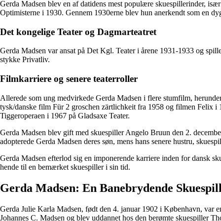
Gerda Madsen blev en af datidens mest populære skuespillerinder, især
Optimisterne i 1930. Gennem 1930erne blev hun anerkendt som en dygt
Det kongelige Teater og Dagmarteatret
Gerda Madsen var ansat på Det Kgl. Teater i årene 1931-1933 og spil
stykke Privatliv.
Filmkarriere og senere teaterroller
Allerede som ung medvirkede Gerda Madsen i flere stumfilm, herunde
tysk/danske film Für 2 groschen zärtlichkeit fra 1958 og filmen Felix i
Tiggeroperaen i 1967 på Gladsaxe Teater.
Gerda Madsen blev gift med skuespiller Angelo Bruun den 2. december 1
adopterede Gerda Madsen deres søn, mens hans senere hustru, skuespill
Gerda Madsen efterlod sig en imponerende karriere inden for dansk skues
hende til en bemærket skuespiller i sin tid.
Gerda Madsen: En Banebrydende Skuespill
Gerda Julie Karla Madsen, født den 4. januar 1902 i København, var en 
Johannes C. Madsen og blev uddannet hos den berømte skuespiller Thork