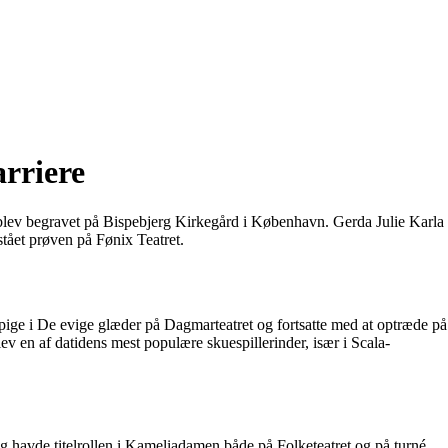
rriere
 blev begravet på Bispebjerg Kirkegård i København. Gerda Julie Karla
tået prøven på Fønix Teatret.
pige i De evige glæder på Dagmarteatret og fortsatte med at optræde på
 en af datidens mest populære skuespillerinder, især i Scala-
g havde titelrollen i Kameliadamen både på Folketeatret og på turné.