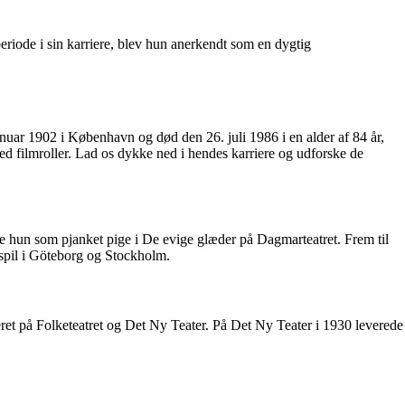
eriode i sin karriere, blev hun anerkendt som en dygtig
nuar 1902 i København og død den 26. juli 1986 i en alder af 84 år,
med filmroller. Lad os dykke ned i hendes karriere og udforske de
te hun som pjanket pige i De evige glæder på Dagmarteatret. Frem til
espil i Göteborg og Stockholm.
t på Folketeatret og Det Ny Teater. På Det Ny Teater i 1930 leverede