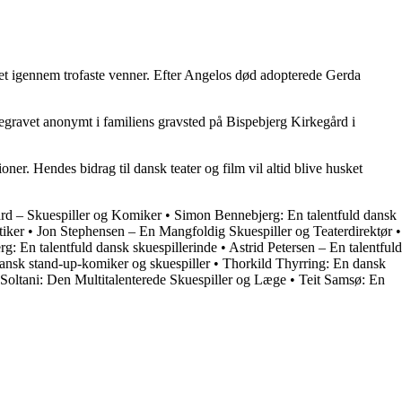
vet igennem trofaste venner. Efter Angelos død adopterede Gerda
egravet anonymt i familiens gravsted på Bispebjerg Kirkegård i
ner. Hendes bidrag til dansk teater og film vil altid blive husket
rd – Skuespiller og Komiker
•
Simon Bennebjerg: En talentfuld dansk
tiker
•
Jon Stephensen – En Mangfoldig Skuespiller og Teaterdirektør
•
g: En talentfuld dansk skuespillerinde
•
Astrid Petersen – En talentfuld
ansk stand-up-komiker og skuespiller
•
Thorkild Thyrring: En dansk
 Soltani: Den Multitalenterede Skuespiller og Læge
•
Teit Samsø: En