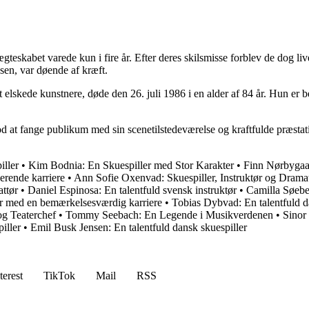
eskabet varede kun i fire år. Efter deres skilsmisse forblev de dog li
sen, var døende af kræft.
lskede kunstnere, døde den 26. juli 1986 i en alder af 84 år. Hun er b
d at fange publikum med sin scenetilstedeværelse og kraftfulde præstatio
iller
•
Kim Bodnia: En Skuespiller med Stor Karakter
•
Finn Nørbygaa
erende karriere
•
Ann Sofie Oxenvad: Skuespiller, Instruktør og Drama
ttør
•
Daniel Espinosa: En talentfuld svensk instruktør
•
Camilla Søeber
er med en bemærkelsesværdig karriere
•
Tobias Dybvad: En talentfuld d
og Teaterchef
•
Tommy Seebach: En Legende i Musikverdenen
•
Sinor
iller
•
Emil Busk Jensen: En talentfuld dansk skuespiller
terest
TikTok
Mail
RSS