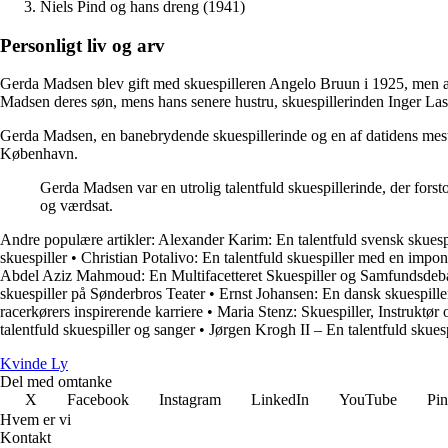
Niels Pind og hans dreng (1941)
Personligt liv og arv
Gerda Madsen blev gift med skuespilleren Angelo Bruun i 1925, men ægt
Madsen deres søn, mens hans senere hustru, skuespillerinden Inger Las
Gerda Madsen, en banebrydende skuespillerinde og en af datidens mest e
København.
Gerda Madsen var en utrolig talentfuld skuespillerinde, der forsto
og værdsat.
Andre populære artikler:
Alexander Karim: En talentfuld svensk skuesp
skuespiller
•
Christian Potalivo: En talentfuld skuespiller med en impon
Abdel Aziz Mahmoud: En Multifacetteret Skuespiller og Samfundsdeba
skuespiller på Sønderbros Teater
•
Ernst Johansen: En dansk skuespill
racerkørers inspirerende karriere
•
Maria Stenz: Skuespiller, Instruktør 
talentfuld skuespiller og sanger
•
Jørgen Krogh II – En talentfuld skuesp
Kvinde Ly
Del med omtanke
X
Facebook
Instagram
LinkedIn
YouTube
Pin
Hvem er vi
Kontakt