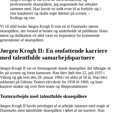
professionelle skuespillere, jeg nogensinde har arbejdet
sammen med. Han havde en unik evne til at fordybe sig i
sine karakterer og skabe ægte følelser på scenen. –
Kollega og ven
Vi vil altid huske Jørgen Krogh II som en af Danmarks største
skuespillere, der forstod at berøre og underholde sit publikum. Hans
talent og dedikation vil altid være en inspiration for kommende
generationer af skuespillere.
Jørgen Krogh II: En omfattende karriere
med talentfulde samarbejdspartnere
Jørgen Krogh II var en fremragende dansk skuespiller, der tilbragte sit
liv på scenen og foran kameraet. Han blev født den 22. juli 1935 i
Viborg og gik bort den 28. januar 1994 i en alder af 58 år. Han blev
uddannet på Odense Teaters elevskole fra 1958 til 1960, og hans
karriere strakte sig over flere teatre og filmproduktioner.
Teaterarbejde med talentfulde skuespillere
Jørgen Krogh II havde privilegiet af at arbejde sammen med nogle af
Danmarks mest talentfulde skuespillere i løbet af sin karriere. Han