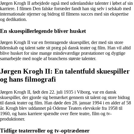
Jørgen Krogh II arbejdede også med udenlandske talenter i løbet af sin
karriere. I filmen Den falske forræder fandt han sig selv i selskab med
internationale stjerner og bidrog til filmens succes med sin ekspertise
og dedikation.
En skuespillerlegende bliver husket
Jørgen Krogh II var en fremragende skuespiller, der med sin store
lidenskab og talent satte sit præg på dansk teater og film. Han vil altid
blive husket for sine mange mindeværdige præstationer og dygtige
samarbejde med nogle af branchens største talenter.
Jørgen Krogh II: En talentfuld skuespiller
og hans filmografi
Jørgen Krogh II, født den 22. juli 1935 i Viborg, var en dansk
skuespiller, der gjorde sig bemærket gennem sit talent og store bidrag
til dansk teater og film. Han døde den 28. januar 1994 i en alder af 58
år. Krogh blev uddannet på Odense Teaters elevskole fra 1958 til
1960, og hans karriere spændte over flere teatre, film og tv-
produktioner.
Tidlige teaterroller og tv-optrædener