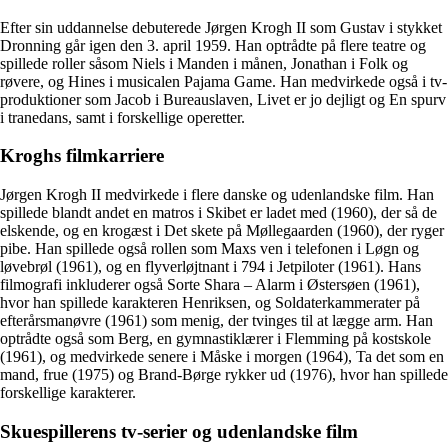
Efter sin uddannelse debuterede Jørgen Krogh II som Gustav i stykket
Dronning går igen den 3. april 1959. Han optrådte på flere teatre og
spillede roller såsom Niels i Manden i månen, Jonathan i Folk og
røvere, og Hines i musicalen Pajama Game. Han medvirkede også i tv-
produktioner som Jacob i Bureauslaven, Livet er jo dejligt og En spurv
i tranedans, samt i forskellige operetter.
Kroghs filmkarriere
Jørgen Krogh II medvirkede i flere danske og udenlandske film. Han
spillede blandt andet en matros i Skibet er ladet med (1960), der så de
elskende, og en krogæst i Det skete på Møllegaarden (1960), der ryger
pibe. Han spillede også rollen som Maxs ven i telefonen i Løgn og
løvebrøl (1961), og en flyverløjtnant i 794 i Jetpiloter (1961). Hans
filmografi inkluderer også Sorte Shara – Alarm i Østersøen (1961),
hvor han spillede karakteren Henriksen, og Soldaterkammerater på
efterårsmanøvre (1961) som menig, der tvinges til at lægge arm. Han
optrådte også som Berg, en gymnastiklærer i Flemming på kostskole
(1961), og medvirkede senere i Måske i morgen (1964), Ta det som en
mand, frue (1975) og Brand-Børge rykker ud (1976), hvor han spillede
forskellige karakterer.
Skuespillerens tv-serier og udenlandske film