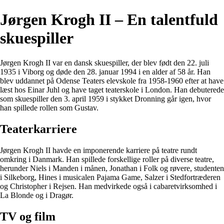
Jørgen Krogh II – En talentfuld
skuespiller
Jørgen Krogh II var en dansk skuespiller, der blev født den 22. juli
1935 i Viborg og døde den 28. januar 1994 i en alder af 58 år. Han
blev uddannet på Odense Teaters elevskole fra 1958-1960 efter at have
læst hos Einar Juhl og have taget teaterskole i London. Han debuterede
som skuespiller den 3. april 1959 i stykket Dronning går igen, hvor
han spillede rollen som Gustav.
Teaterkarriere
Jørgen Krogh II havde en imponerende karriere på teatre rundt
omkring i Danmark. Han spillede forskellige roller på diverse teatre,
herunder Niels i Manden i månen, Jonathan i Folk og røvere, studenten
i Silkeborg, Hines i musicalen Pajama Game, Salzer i Stedfortræderen
og Christopher i Rejsen. Han medvirkede også i cabaretvirksomhed i
La Blonde og i Dragør.
TV og film