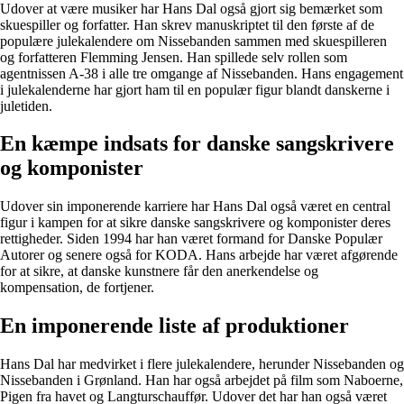
Udover at være musiker har Hans Dal også gjort sig bemærket som
skuespiller og forfatter. Han skrev manuskriptet til den første af de
populære julekalendere om Nissebanden sammen med skuespilleren
og forfatteren Flemming Jensen. Han spillede selv rollen som
agentnissen A-38 i alle tre omgange af Nissebanden. Hans engagement
i julekalenderne har gjort ham til en populær figur blandt danskerne i
juletiden.
En kæmpe indsats for danske sangskrivere
og komponister
Udover sin imponerende karriere har Hans Dal også været en central
figur i kampen for at sikre danske sangskrivere og komponister deres
rettigheder. Siden 1994 har han været formand for Danske Populær
Autorer og senere også for KODA. Hans arbejde har været afgørende
for at sikre, at danske kunstnere får den anerkendelse og
kompensation, de fortjener.
En imponerende liste af produktioner
Hans Dal har medvirket i flere julekalendere, herunder Nissebanden og
Nissebanden i Grønland. Han har også arbejdet på film som Naboerne,
Pigen fra havet og Langturschauffør. Udover det har han også været