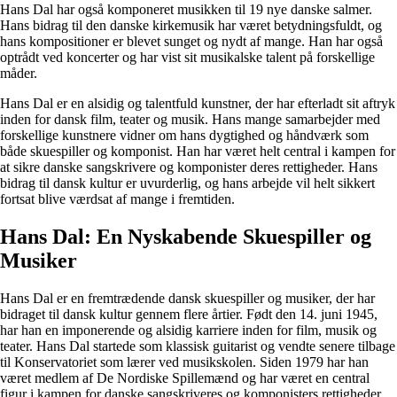
Hans Dal har også komponeret musikken til 19 nye danske salmer.
Hans bidrag til den danske kirkemusik har været betydningsfuldt, og
hans kompositioner er blevet sunget og nydt af mange. Han har også
optrådt ved koncerter og har vist sit musikalske talent på forskellige
måder.
Hans Dal er en alsidig og talentfuld kunstner, der har efterladt sit aftryk
inden for dansk film, teater og musik. Hans mange samarbejder med
forskellige kunstnere vidner om hans dygtighed og håndværk som
både skuespiller og komponist. Han har været helt central i kampen for
at sikre danske sangskrivere og komponister deres rettigheder. Hans
bidrag til dansk kultur er uvurderlig, og hans arbejde vil helt sikkert
fortsat blive værdsat af mange i fremtiden.
Hans Dal: En Nyskabende Skuespiller og
Musiker
Hans Dal er en fremtrædende dansk skuespiller og musiker, der har
bidraget til dansk kultur gennem flere årtier. Født den 14. juni 1945,
har han en imponerende og alsidig karriere inden for film, musik og
teater. Hans Dal startede som klassisk guitarist og vendte senere tilbage
til Konservatoriet som lærer ved musikskolen. Siden 1979 har han
været medlem af De Nordiske Spillemænd og har været en central
figur i kampen for danske sangskriveres og komponisters rettigheder