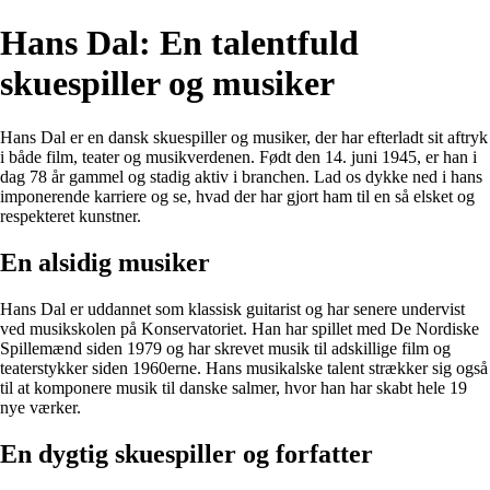
Hans Dal: En talentfuld
skuespiller og musiker
Hans Dal er en dansk skuespiller og musiker, der har efterladt sit aftryk
i både film, teater og musikverdenen. Født den 14. juni 1945, er han i
dag 78 år gammel og stadig aktiv i branchen. Lad os dykke ned i hans
imponerende karriere og se, hvad der har gjort ham til en så elsket og
respekteret kunstner.
En alsidig musiker
Hans Dal er uddannet som klassisk guitarist og har senere undervist
ved musikskolen på Konservatoriet. Han har spillet med De Nordiske
Spillemænd siden 1979 og har skrevet musik til adskillige film og
teaterstykker siden 1960erne. Hans musikalske talent strækker sig også
til at komponere musik til danske salmer, hvor han har skabt hele 19
nye værker.
En dygtig skuespiller og forfatter