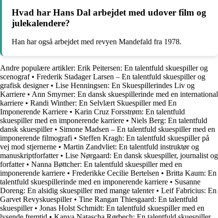
Hvad har Hans Dal arbejdet med udover film og
julekalendere?
Han har også arbejdet med revyen Mandefald fra 1978.
Andre populære artikler:
Erik Peitersen: En talentfuld skuespiller og
scenograf
•
Frederik Stadager Larsen – En talentfuld skuespiller og
grafisk designer
•
Lise Henningsen: En Skuespillerindes Liv og
Karriere
•
Ann Smyrner: En dansk skuespillerinde med en international
karriere
•
Randi Winther: En Selvlært Skuespiller med En
Imponerende Karriere
•
Karin Cruz Forsstrøm: En talentfuld
skuespiller med en imponerende karriere
•
Niels Berg: En talentfuld
dansk skuespiller
•
Simone Madsen – En talentfuld skuespiller med en
imponerende filmografi
•
Steffen Kragh: En talentfuld skuespiller på
vej mod stjernerne
•
Martin Zandvliet: En talentfuld instruktør og
manuskriptforfatter
•
Lise Nørgaard: En dansk skuespiller, journalist og
forfatter
•
Nanna Bøttcher: En talentfuld skuespiller med en
imponerende karriere
•
Frederikke Cecilie Bertelsen
•
Britta Kaum: En
talentfuld skuespillerinde med en imponerende karriere
•
Susanne
Doreng: En alsidig skuespiller med mange talenter
•
Leif Fabricius: En
Garvet Revyskuespiller
•
Tine Rangan Thiesgaard: En talentfuld
skuespiller
•
Jonas Holst Schmidt: En talentfuld skuespiller med en
lysende fremtid
•
Kanya Natascha Rørbech: En talentfuld skuespiller