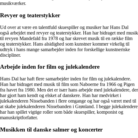
musikværker.
Revyer og teaterstykker
Ud over at være en talentfuld skuespiller og musiker har Hans Dal
også arbejdet med revyer og teaterstykker. Han har bidraget med musik
til revyen Mandefald fra 1978 og har skrevet musik til en række film
og teaterstykker. Hans alsidighed som kunstner kommer virkelig til
udtryk i hans mange samarbejder inden for forskellige kunstneriske
discipliner.
Arbejde inden for film og julekalendere
Hans Dal har haft flere samarbejder inden for film og julekalendere.
Han har bidraget med musik til film som Naboerne fra 1966 og Pigen
fra havet fra 1980. Men det er især hans arbejde med julekalendere, der
har gjort ham kendt og elsket af danskere. Han har medvirket i
julekalenderen Nissebanden i flere omgange og har også været med til
at skabe julekalenderen Nissebanden i Grønland. I begge julekalendere
har han spillet vigtige roller som både skuespiller, komponist og
manuskriptforfatter.
Musikken til danske salmer og koncerter