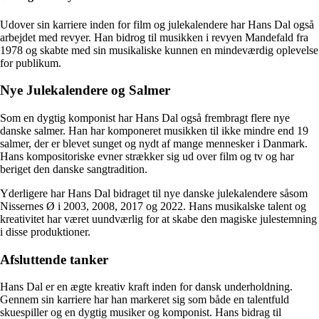
Udover sin karriere inden for film og julekalendere har Hans Dal også
arbejdet med revyer. Han bidrog til musikken i revyen Mandefald fra
1978 og skabte med sin musikaliske kunnen en mindeværdig oplevelse
for publikum.
Nye Julekalendere og Salmer
Som en dygtig komponist har Hans Dal også frembragt flere nye
danske salmer. Han har komponeret musikken til ikke mindre end 19
salmer, der er blevet sunget og nydt af mange mennesker i Danmark.
Hans kompositoriske evner strækker sig ud over film og tv og har
beriget den danske sangtradition.
Yderligere har Hans Dal bidraget til nye danske julekalendere såsom
Nissernes Ø i 2003, 2008, 2017 og 2022. Hans musikalske talent og
kreativitet har været uundværlig for at skabe den magiske julestemning
i disse produktioner.
Afsluttende tanker
Hans Dal er en ægte kreativ kraft inden for dansk underholdning.
Gennem sin karriere har han markeret sig som både en talentfuld
skuespiller og en dygtig musiker og komponist. Hans bidrag til