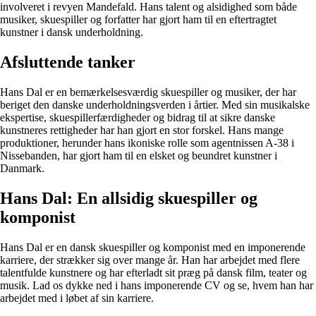
involveret i revyen Mandefald. Hans talent og alsidighed som både
musiker, skuespiller og forfatter har gjort ham til en eftertragtet
kunstner i dansk underholdning.
Afsluttende tanker
Hans Dal er en bemærkelsesværdig skuespiller og musiker, der har
beriget den danske underholdningsverden i årtier. Med sin musikalske
ekspertise, skuespillerfærdigheder og bidrag til at sikre danske
kunstneres rettigheder har han gjort en stor forskel. Hans mange
produktioner, herunder hans ikoniske rolle som agentnissen A-38 i
Nissebanden, har gjort ham til en elsket og beundret kunstner i
Danmark.
Hans Dal: En allsidig skuespiller og
komponist
Hans Dal er en dansk skuespiller og komponist med en imponerende
karriere, der strækker sig over mange år. Han har arbejdet med flere
talentfulde kunstnere og har efterladt sit præg på dansk film, teater og
musik. Lad os dykke ned i hans imponerende CV og se, hvem han har
arbejdet med i løbet af sin karriere.