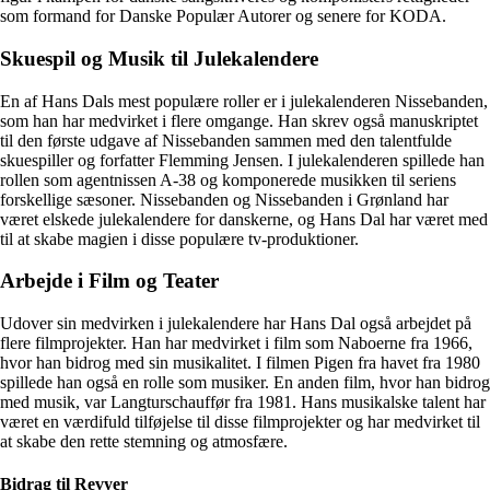
som formand for Danske Populær Autorer og senere for KODA.
Skuespil og Musik til Julekalendere
En af Hans Dals mest populære roller er i julekalenderen Nissebanden,
som han har medvirket i flere omgange. Han skrev også manuskriptet
til den første udgave af Nissebanden sammen med den talentfulde
skuespiller og forfatter Flemming Jensen. I julekalenderen spillede han
rollen som agentnissen A-38 og komponerede musikken til seriens
forskellige sæsoner. Nissebanden og Nissebanden i Grønland har
været elskede julekalendere for danskerne, og Hans Dal har været med
til at skabe magien i disse populære tv-produktioner.
Arbejde i Film og Teater
Udover sin medvirken i julekalendere har Hans Dal også arbejdet på
flere filmprojekter. Han har medvirket i film som Naboerne fra 1966,
hvor han bidrog med sin musikalitet. I filmen Pigen fra havet fra 1980
spillede han også en rolle som musiker. En anden film, hvor han bidrog
med musik, var Langturschauffør fra 1981. Hans musikalske talent har
været en værdifuld tilføjelse til disse filmprojekter og har medvirket til
at skabe den rette stemning og atmosfære.
Bidrag til Revyer