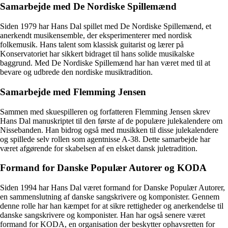
Samarbejde med De Nordiske Spillemænd
Siden 1979 har Hans Dal spillet med De Nordiske Spillemænd, et
anerkendt musikensemble, der eksperimenterer med nordisk
folkemusik. Hans talent som klassisk guitarist og lærer på
Konservatoriet har sikkert bidraget til hans solide musikalske
baggrund. Med De Nordiske Spillemænd har han været med til at
bevare og udbrede den nordiske musiktradition.
Samarbejde med Flemming Jensen
Sammen med skuespilleren og forfatteren Flemming Jensen skrev
Hans Dal manuskriptet til den første af de populære julekalendere om
Nissebanden. Han bidrog også med musikken til disse julekalendere
og spillede selv rollen som agentnisse A-38. Dette samarbejde har
været afgørende for skabelsen af en elsket dansk juletradition.
Formand for Danske Populær Autorer og KODA
Siden 1994 har Hans Dal været formand for Danske Populær Autorer,
en sammenslutning af danske sangskrivere og komponister. Gennem
denne rolle har han kæmpet for at sikre rettigheder og anerkendelse til
danske sangskrivere og komponister. Han har også senere været
formand for KODA, en organisation der beskytter ophavsretten for