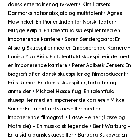
dansk entertainer og tv-vært
•
Kim Larsen:
Danmarks nationalskjald og multitalent
•
Agnes
Mowinckel: En Pioner Inden for Norsk Teater
•
Mugge Kølpin: En talentfuld skuespiller med en
imponerende karriere
•
Søren Søndergaard: En
Allsidig Skuespiller med en Imponerende Karriere
•
Louisa Yaa Aisin: En talentfuld skuespillerinde med
en imponerende karriere
•
Peter Aalbæk Jensen: En
biografi af en dansk skuespiller og filmproducent
•
Frits Remar: En dansk skuespiller, forfatter og
anmelder
•
Michael Hasselflug: En talentfuld
skuespiller med en imponerende karriere
•
Mikkel
Sonne: En talentfuld skuespiller med en
imponerende filmografi
•
Lasse Helner (Lasse og
Mathilde) – En musikalsk legende
•
Bent Warburg –
En alsidig dansk skuespiller
•
Barbara Sukowa: En