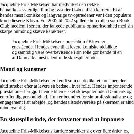
Jacqueline Friis-Mikkelsen har medvirket i en række
bemærkelsesværdige film og tv-serier i løbet af sin karriere. Et af
hendes mest ikoniske og langvarige tv-optrædener var i den populære
komedieserie Klovn. Fra 2005 til 2022 spillede hun rollen som Book
Club medlem i serien, der fangede publikums opmærksomhed med sin
skarpe humor og skæve karakterer.
Jacqueline Friis-Mikkelsens præstation i Klovn er
enestående. Hendes evne til at levere komiske øjeblikke
og samtidig være overbevisende i sin rolle gør hende til en
af Danmarks mest talentfulde skuespillerinder.
Mand og kunstner
Jacqueline Friis-Mikkelsen er kendt som en dedikeret kunstner, der
altid stræber efter at levere sit bedste i hver rolle. Hendes imponerende
præstationer har gjort hende til en elsket skuespillerinde i Danmark og
en offentlig personlighed. Hun er beundret for sin professionalisme og
engagement i sit arbejde, og hendes tilstedeværelse på skærmen er altid
mindeværdig.
En skuespillerinde, der fortsætter med at imponere
Jacqueline Friis-Mikkelsens karriere strækker sig over flere årtier, og