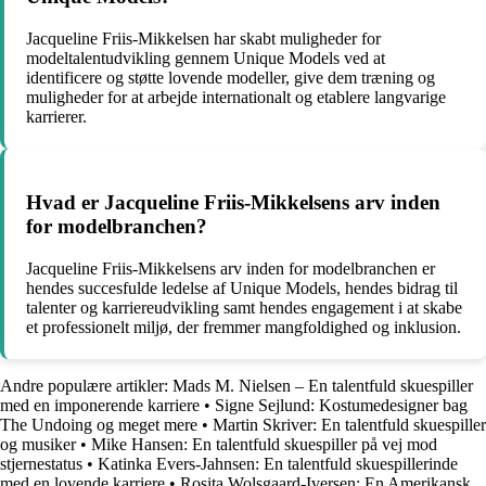
Jacqueline Friis-Mikkelsen har skabt muligheder for
modeltalentudvikling gennem Unique Models ved at
identificere og støtte lovende modeller, give dem træning og
muligheder for at arbejde internationalt og etablere langvarige
karrierer.
Hvad er Jacqueline Friis-Mikkelsens arv inden
for modelbranchen?
Jacqueline Friis-Mikkelsens arv inden for modelbranchen er
hendes succesfulde ledelse af Unique Models, hendes bidrag til
talenter og karriereudvikling samt hendes engagement i at skabe
et professionelt miljø, der fremmer mangfoldighed og inklusion.
Andre populære artikler:
Mads M. Nielsen – En talentfuld skuespiller
med en imponerende karriere
•
Signe Sejlund: Kostumedesigner bag
The Undoing og meget mere
•
Martin Skriver: En talentfuld skuespiller
og musiker
•
Mike Hansen: En talentfuld skuespiller på vej mod
stjernestatus
•
Katinka Evers-Jahnsen: En talentfuld skuespillerinde
med en lovende karriere
•
Rosita Wolsgaard-Iversen: En Amerikansk