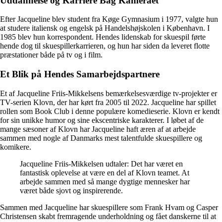
Uddannelse og Karriere Bag Kameraet
Efter Jacqueline blev student fra Køge Gymnasium i 1977, valgte hun
at studere italiensk og engelsk på Handelshøjskolen i København. I
1985 blev hun korrespondent. Hendes lidenskab for skuespil førte
hende dog til skuespillerkarrieren, og hun har siden da leveret flotte
præstationer både på tv og i film.
Et Blik på Hendes Samarbejdspartnere
Et af Jacqueline Friis-Mikkelsens bemærkelsesværdige tv-projekter er
TV-serien Klovn, der har kørt fra 2005 til 2022. Jacqueline har spillet
rollen som Book Club i denne populære komedieserie. Klovn er kendt
for sin unikke humor og sine ekscentriske karakterer. I løbet af de
mange sæsoner af Klovn har Jacqueline haft æren af at arbejde
sammen med nogle af Danmarks mest talentfulde skuespillere og
komikere.
Jacqueline Friis-Mikkelsen udtaler: Det har været en
fantastisk oplevelse at være en del af Klovn teamet. At
arbejde sammen med så mange dygtige mennesker har
været både sjovt og inspirerende.
Sammen med Jacqueline har skuespillere som Frank Hvam og Casper
Christensen skabt fremragende underholdning og fået danskerne til at