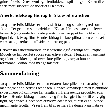
grine i årevis. Deres kemi og talentfulde samspil har gjort Klovn til en
af de mest succesfulde tv-serier i Danmark.
Anerkendelse og Bidrag til Skuespilbranchen
Jacqueline Friis-Mikkelsen har vist sit talent og sin alsidighed som
skuespiller gennem sin medvirken i Klovn. Hendes evne til at levere
troværdige og underholdende præstationer har gjort hende til en vigtig
figur i dansk tv og film. Hendes bidrag til skuespilbranchen er blevet
værdsat og anerkendt af både kritikere og publikum.
Udover sin skuespilkarriere er Jacqueline også direktør for Unique
Models og har opnået succes som erhvervsleder. Hendes engagement
og talent strækker sig ud over skuespillet og viser, at hun er en
formidabel kvinde med mange talenter.
Sammenfatning
Jacqueline Friis-Mikkelsen er en erfaren skuespiller, der har arbejdet
med nogle af de bedste i branchen. Hendes samarbejde med talentfulde
skuespillere og komikere har resulteret i fremragende produkter som
Klovn. Hendes bidrag til dansk tv og film har gjort hende til en vigtig
figur, og hendes succes som erhvervsleder viser, at hun er en kvinde
med mange facetter. Vi ser frem til at se mere fra denne karismatiske