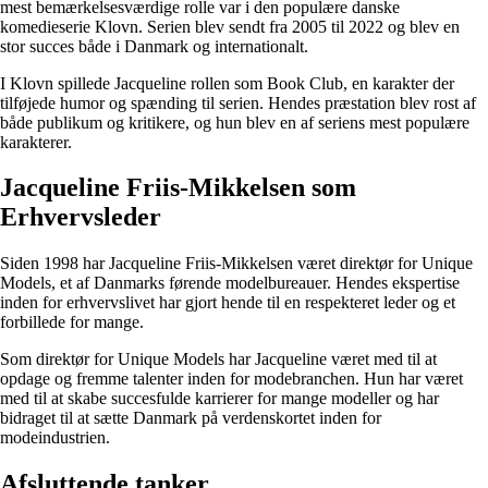
mest bemærkelsesværdige rolle var i den populære danske
komedieserie Klovn. Serien blev sendt fra 2005 til 2022 og blev en
stor succes både i Danmark og internationalt.
I Klovn spillede Jacqueline rollen som Book Club, en karakter der
tilføjede humor og spænding til serien. Hendes præstation blev rost af
både publikum og kritikere, og hun blev en af seriens mest populære
karakterer.
Jacqueline Friis-Mikkelsen som
Erhvervsleder
Siden 1998 har Jacqueline Friis-Mikkelsen været direktør for Unique
Models, et af Danmarks førende modelbureauer. Hendes ekspertise
inden for erhvervslivet har gjort hende til en respekteret leder og et
forbillede for mange.
Som direktør for Unique Models har Jacqueline været med til at
opdage og fremme talenter inden for modebranchen. Hun har været
med til at skabe succesfulde karrierer for mange modeller og har
bidraget til at sætte Danmark på verdenskortet inden for
modeindustrien.
Afsluttende tanker