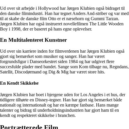
Ud over sit arbejde i Hollywood har Jørgen Klubien også bidraget til
den danske filmindustri. Han har tegnet Anders And-striber og var med
til at skabe de danske film Otto er et næsehorn og Gummi Tarzan.
Jørgen Klubien har også instrueret novellefilmen The Little Wooden
Boy i 1998, der er baseret på hans egne oplevelser.
En Multitalenteret Kunstner
Ud over sin karriere inden for filmverdenen har Jørgen Klubien også
gjort sig bemærket som musiker og sanger. Han har været
forgrundsfigur i Danseorkestret siden 1984 og har udgivet flere
succesfulde plader med bandet. Sange som Kom tilbage nu, Regndans,
Satellit, Discodørmand og Dig & Mig har været store hits.
En Kendt Skikkelse
Jørgen Klubien har boet i bjergene uden for Los Angeles i et hus, der
tidligere tilhørte en Disney-tegner. Han har gjort sig bemærket både
nationalt og internationalt og har en kæmpe fanbase. Hans mange
talenter og bidrag til underholdningsindustrien har gjort ham til en
kendt og respekteret skikkelse i branchen.
Portrætterede Film