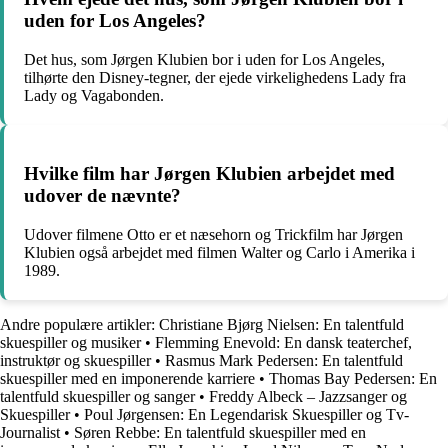
uden for Los Angeles?
Det hus, som Jørgen Klubien bor i uden for Los Angeles,
tilhørte den Disney-tegner, der ejede virkelighedens Lady fra
Lady og Vagabonden.
Hvilke film har Jørgen Klubien arbejdet med
udover de nævnte?
Udover filmene Otto er et næsehorn og Trickfilm har Jørgen
Klubien også arbejdet med filmen Walter og Carlo i Amerika i
1989.
Andre populære artikler:
Christiane Bjørg Nielsen: En talentfuld
skuespiller og musiker
•
Flemming Enevold: En dansk teaterchef,
instruktør og skuespiller
•
Rasmus Mark Pedersen: En talentfuld
skuespiller med en imponerende karriere
•
Thomas Bay Pedersen: En
talentfuld skuespiller og sanger
•
Freddy Albeck – Jazzsanger og
Skuespiller
•
Poul Jørgensen: En Legendarisk Skuespiller og Tv-
Journalist
•
Søren Rebbe: En talentfuld skuespiller med en