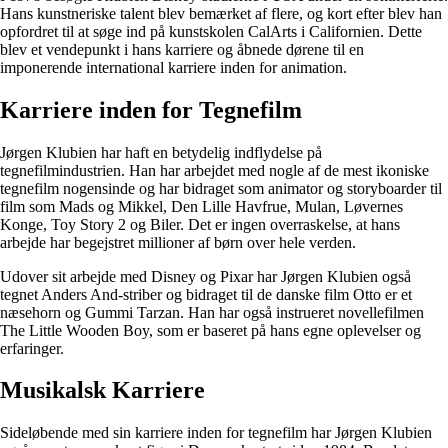
Hans kunstneriske talent blev bemærket af flere, og kort efter blev han
opfordret til at søge ind på kunstskolen CalArts i Californien. Dette
blev et vendepunkt i hans karriere og åbnede dørene til en
imponerende international karriere inden for animation.
Karriere inden for Tegnefilm
Jørgen Klubien har haft en betydelig indflydelse på
tegnefilmindustrien. Han har arbejdet med nogle af de mest ikoniske
tegnefilm nogensinde og har bidraget som animator og storyboarder til
film som Mads og Mikkel, Den Lille Havfrue, Mulan, Løvernes
Konge, Toy Story 2 og Biler. Det er ingen overraskelse, at hans
arbejde har begejstret millioner af børn over hele verden.
Udover sit arbejde med Disney og Pixar har Jørgen Klubien også
tegnet Anders And-striber og bidraget til de danske film Otto er et
næsehorn og Gummi Tarzan. Han har også instrueret novellefilmen
The Little Wooden Boy, som er baseret på hans egne oplevelser og
erfaringer.
Musikalsk Karriere
Sideløbende med sin karriere inden for tegnefilm har Jørgen Klubien