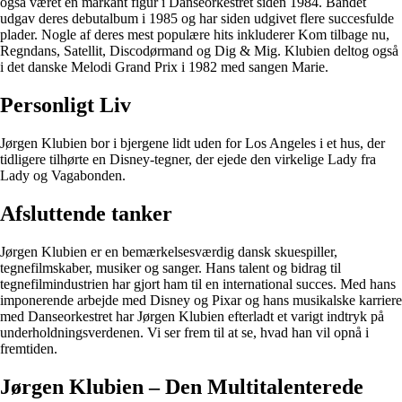
også været en markant figur i Danseorkestret siden 1984. Bandet
udgav deres debutalbum i 1985 og har siden udgivet flere succesfulde
plader. Nogle af deres mest populære hits inkluderer Kom tilbage nu,
Regndans, Satellit, Discodørmand og Dig & Mig. Klubien deltog også
i det danske Melodi Grand Prix i 1982 med sangen Marie.
Personligt Liv
Jørgen Klubien bor i bjergene lidt uden for Los Angeles i et hus, der
tidligere tilhørte en Disney-tegner, der ejede den virkelige Lady fra
Lady og Vagabonden.
Afsluttende tanker
Jørgen Klubien er en bemærkelsesværdig dansk skuespiller,
tegnefilmskaber, musiker og sanger. Hans talent og bidrag til
tegnefilmindustrien har gjort ham til en international succes. Med hans
imponerende arbejde med Disney og Pixar og hans musikalske karriere
med Danseorkestret har Jørgen Klubien efterladt et varigt indtryk på
underholdningsverdenen. Vi ser frem til at se, hvad han vil opnå i
fremtiden.
Jørgen Klubien – Den Multitalenterede