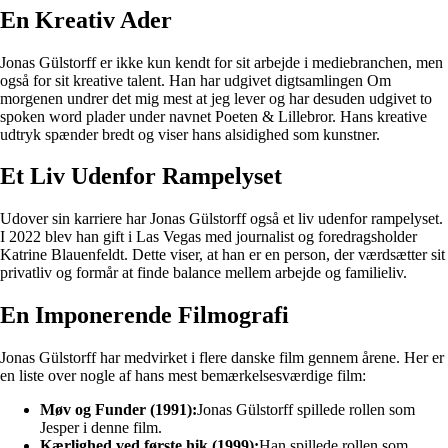
En Kreativ Ader
Jonas Gülstorff er ikke kun kendt for sit arbejde i mediebranchen, men
også for sit kreative talent. Han har udgivet digtsamlingen Om
morgenen undrer det mig mest at jeg lever og har desuden udgivet to
spoken word plader under navnet Poeten & Lillebror. Hans kreative
udtryk spænder bredt og viser hans alsidighed som kunstner.
Et Liv Udenfor Rampelyset
Udover sin karriere har Jonas Gülstorff også et liv udenfor rampelyset.
I 2022 blev han gift i Las Vegas med journalist og foredragsholder
Katrine Blauenfeldt. Dette viser, at han er en person, der værdsætter sit
privatliv og formår at finde balance mellem arbejde og familieliv.
En Imponerende Filmografi
Jonas Gülstorff har medvirket i flere danske film gennem årene. Her er
en liste over nogle af hans mest bemærkelsesværdige film:
Møv og Funder (1991):
Jonas Gülstorff spillede rollen som
Jesper i denne film.
Kærlighed ved første hik (1999):
Han spillede rollen som