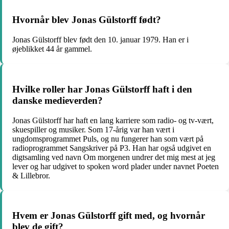
Hvornår blev Jonas Gülstorff født?
Jonas Gülstorff blev født den 10. januar 1979. Han er i
øjeblikket 44 år gammel.
Hvilke roller har Jonas Gülstorff haft i den
danske medieverden?
Jonas Gülstorff har haft en lang karriere som radio- og tv-vært,
skuespiller og musiker. Som 17-årig var han vært i
ungdomsprogrammet Puls, og nu fungerer han som vært på
radioprogrammet Sangskriver på P3. Han har også udgivet en
digtsamling ved navn Om morgenen undrer det mig mest at jeg
lever og har udgivet to spoken word plader under navnet Poeten
& Lillebror.
Hvem er Jonas Gülstorff gift med, og hvornår
blev de gift?