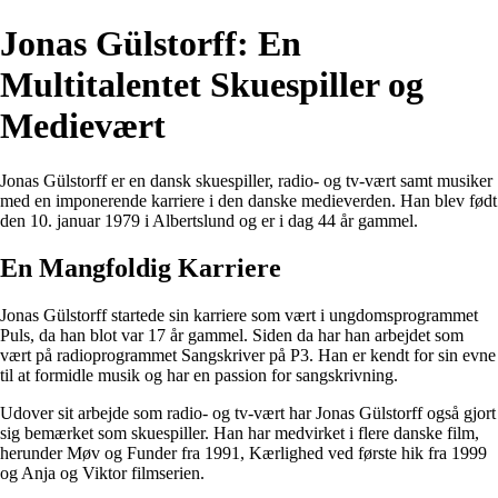
Jonas Gülstorff: En
Multitalentet Skuespiller og
Medievært
Jonas Gülstorff er en dansk skuespiller, radio- og tv-vært samt musiker
med en imponerende karriere i den danske medieverden. Han blev født
den 10. januar 1979 i Albertslund og er i dag 44 år gammel.
En Mangfoldig Karriere
Jonas Gülstorff startede sin karriere som vært i ungdomsprogrammet
Puls, da han blot var 17 år gammel. Siden da har han arbejdet som
vært på radioprogrammet Sangskriver på P3. Han er kendt for sin evne
til at formidle musik og har en passion for sangskrivning.
Udover sit arbejde som radio- og tv-vært har Jonas Gülstorff også gjort
sig bemærket som skuespiller. Han har medvirket i flere danske film,
herunder Møv og Funder fra 1991, Kærlighed ved første hik fra 1999
og Anja og Viktor filmserien.