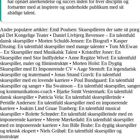
har opnået anerkendelse og succes inden for hver disciplin og
fortsætter med at inspirere og underholde publikum med sit
alsidige talent.
Andre populære artikler:
Emil Poulsen: Skuespilleren der satte sit præg
på Det Kongelige Teater
•
Daniel Livbjerg Bevensee – En talentfuld
dansk skuespiller
•
Morten Schuldt-Jensen: En Biografi
•
Kasper
Dissing: En talentfuld skuespiller med mange talenter
•
Tom McEwan
– En Skuespiller med Musikalsk Talent
•
Kristoffer Joner: En
Skuespiller med Stor Indflydelse
•
Anne Regitze Wivel: En talentfuld
skuespiller, maler og filminstruktør
•
Morten Holst: En Dygtig
Skuespiller med Et Imponerende CV
•
Aage Stentoft: En legendarisk
skuespiller og teatermand
•
Jonas Strand Gravli: En talentfuld
skuespiller med en lovende karriere
•
Poul Bundgaard: En talentfuld
skuespiller og sanger
•
Ilia Swainson – En talentfuld skuespiller, sanger
og kommunikations-coach
•
Bjarke Smitt Vestermark: En talentfuld
dansk skuespiller
•
Patricia Vela: En talentfuld skuespillerinde
•
Pernille Andersen: En talentfuld skuespiller med en imponerende
karriere
•
Joakim Lind Graae Tranberg: En talentfuld musical
skuespiller
•
Bolette Schrøder: En talentfuld skuespillerinde med en
imponerende karriere
•
Merete Mærkedahl: En talentfuld skuespiller
med en imponerende karriere
•
Jon Bille Brahe: En dygtig skuespiller
og teknisk ekspert
•
Niels Gråbøl: En talentfuld skuespiller og
instruktør