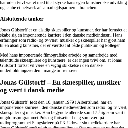
har uden tvivl været med til at styrke hans egen kunstneriske udvikling
og skabe et netværk af samarbejdspartnere i branchen.
Afsluttende tanker
Jonas Gülstorff er en alsidig skuespiller og kunstner, der har formået at
skabe sig en imponerende karriere i den danske medieindustri. Hans
erfaringer som radio- og tv-vært, musiker og skuespiller har gjort ham
til en alsidig kunstner, der er værdsat af både publikum og kolleger.
Med hans imponerende filmografiske arbejde og samarbejde med
talentfulde skuespillere og kunstnere, er der ingen tvivl om, at Jonas
Gülstorff fortsat vil være en vigtig skikkelse i den danske
underholdningsverden i mange år fremover.
Jonas Gülstorff – En skuespiller, musiker
og vært i dansk medie
Jonas Gülstorff, født den 10. januar 1979 i Albertslund, har en
imponerende karriere i den danske medieverden som radio- og tv-vært,
skuespiller og musiker. Han begyndte allerede som 17-årig som vært i
ungdomsprogrammet Puls og fortsætter i dag som vært på
radioprogrammet Sangskriver på P3. Udover sin mediekarriere har
Jonas Gülstorff også udgivet digtsamlingen Om morgenen undrer det