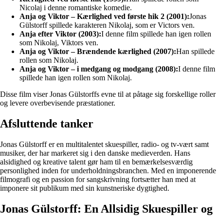
Nicolaj i denne romantiske komedie.
Anja og Viktor – Kærlighed ved første hik 2 (2001):
Jonas
Gülstorff spillede karakteren Nikolaj, som er Victors ven.
Anja efter Viktor (2003):
I denne film spillede han igen rollen
som Nikolaj, Viktors ven.
Anja og Viktor – Brændende kærlighed (2007):
Han spillede
rollen som Nikolaj.
Anja og Viktor – i medgang og modgang (2008):
I denne film
spillede han igen rollen som Nikolaj.
Disse film viser Jonas Gülstorffs evne til at påtage sig forskellige roller
og levere overbevisende præstationer.
Afsluttende tanker
Jonas Gülstorff er en multitalentet skuespiller, radio- og tv-vært samt
musiker, der har markeret sig i den danske medieverden. Hans
alsidighed og kreative talent gør ham til en bemærkelsesværdig
personlighed inden for underholdningsbranchen. Med en imponerende
filmografi og en passion for sangskrivning fortsætter han med at
imponere sit publikum med sin kunstneriske dygtighed.
Jonas Gülstorff: En Allsidig Skuespiller og