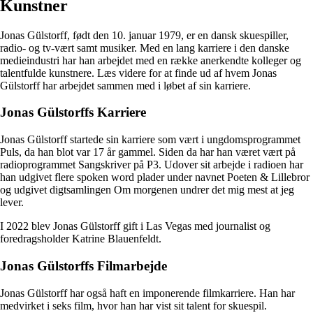
Kunstner
Jonas Gülstorff, født den 10. januar 1979, er en dansk skuespiller,
radio- og tv-vært samt musiker. Med en lang karriere i den danske
medieindustri har han arbejdet med en række anerkendte kolleger og
talentfulde kunstnere. Læs videre for at finde ud af hvem Jonas
Gülstorff har arbejdet sammen med i løbet af sin karriere.
Jonas Gülstorffs Karriere
Jonas Gülstorff startede sin karriere som vært i ungdomsprogrammet
Puls, da han blot var 17 år gammel. Siden da har han været vært på
radioprogrammet Sangskriver på P3. Udover sit arbejde i radioen har
han udgivet flere spoken word plader under navnet Poeten & Lillebror
og udgivet digtsamlingen Om morgenen undrer det mig mest at jeg
lever.
I 2022 blev Jonas Gülstorff gift i Las Vegas med journalist og
foredragsholder Katrine Blauenfeldt.
Jonas Gülstorffs Filmarbejde
Jonas Gülstorff har også haft en imponerende filmkarriere. Han har
medvirket i seks film, hvor han har vist sit talent for skuespil.