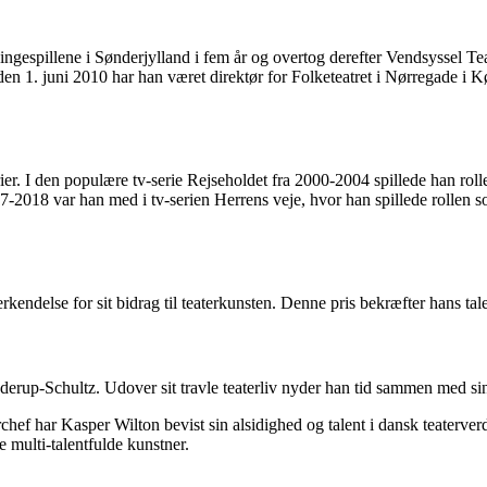
kingespillene i Sønderjylland i fem år og overtog derefter Vendsyssel Te
 Siden 1. juni 2010 har han været direktør for Folketeatret i Nørregade
rier. I den populære tv-serie Rejseholdet fra 2000-2004 spillede han rol
17-2018 var han med i tv-serien Herrens veje, hvor han spillede rollen s
ndelse for sit bidrag til teaterkunsten. Denne pris bekræfter hans tal
nderup-Schultz. Udover sit travle teaterliv nyder han tid sammen med si
rchef har Kasper Wilton bevist sin alsidighed og talent i dansk teaterv
e multi-talentfulde kunstner.