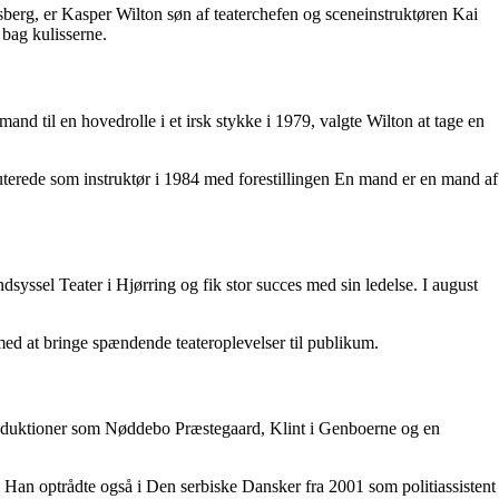
sberg, er Kasper Wilton søn af teaterchefen og sceneinstruktøren Kai
 bag kulisserne.
d til en hovedrolle i et irsk stykke i 1979, valgte Wilton at tage en
uterede som instruktør i 1984 med forestillingen En mand er en mand af
syssel Teater i Hjørring og fik stor succes med sin ledelse. I august
med at bringe spændende teateroplevelser til publikum.
 produktioner som Nøddebo Præstegaard, Klint i Genboerne og en
 Han optrådte også i Den serbiske Dansker fra 2001 som politiassistent