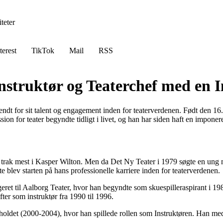
teter
terest
TikTok
Mail
RSS
Instruktør og Teaterchef med en
 kendt for sit talent og engagement inden for teaterverdenen. Født den 1
n for teater begyndte tidligt i livet, og han har siden haft en imponere
trak mest i Kasper Wilton. Men da Det Ny Teater i 1979 søgte en ung man
te blev starten på hans professionelle karriere inden for teaterverdenen.
eret til Aalborg Teater, hvor han begyndte som skuespilleraspirant i 
ter som instruktør fra 1990 til 1996.
oldet (2000-2004), hvor han spillede rollen som Instruktøren. Han med