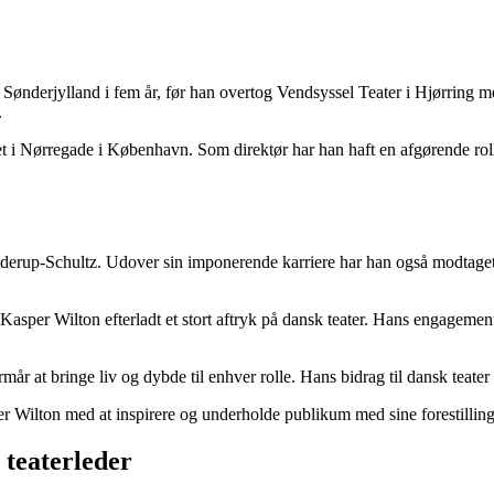
Sønderjylland i fem år, før han overtog Vendsyssel Teater i Hjørring med
.
i Nørregade i København. Som direktør har han haft en afgørende rolle i a
nderup-Schultz. Udover sin imponerende karriere har han også modtaget 
Kasper Wilton efterladt et stort aftryk på dansk teater. Hans engagement
mår at bringe liv og dybde til enhver rolle. Hans bidrag til dansk teater 
er Wilton med at inspirere og underholde publikum med sine forestilling
 teaterleder