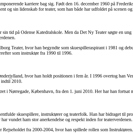
n imponerende karriere bag sig. Født den 16. december 1960 på Frederik
lent og sin lidenskab for teater, som han både har udfoldet på scenen og
 sin tid på Odense Katedralskole. Men da Det Ny Teater søgte en ung man
verdenen.
alborg Teater, hvor han begyndte som skuespilleraspirant i 1981 og deb
refter som instruktør fra 1990 til 1996.
nderjylland, hvor han holdt positionen i fem år. I 1996 overtog han Vend
 indtil 2010.
tret i Nørregade, København, fra den 1. juni 2010. Her har han fortsat 
tfulde skuespillere, instruktører og teaterfolk. Han har bidraget til
r har vundet ham stor anerkendelse og respekt inden for teaterverdenen.
 Rejseholdet fra 2000-2004, hvor han spillede rollen som Instruktøren.