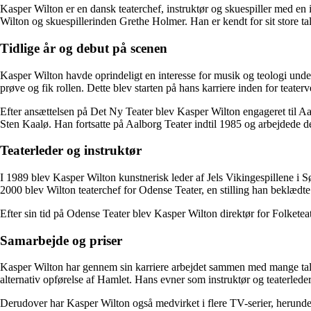
Kasper Wilton er en dansk teaterchef, instruktør og skuespiller med e
Wilton og skuespillerinden Grethe Holmer. Han er kendt for sit store ta
Tidlige år og debut på scenen
Kasper Wilton havde oprindeligt en interesse for musik og teologi under
prøve og fik rollen. Dette blev starten på hans karriere inden for teater
Efter ansættelsen på Det Ny Teater blev Kasper Wilton engageret til A
Sten Kaalø. Han fortsatte på Aalborg Teater indtil 1985 og arbejdede de
Teaterleder og instruktør
I 1989 blev Kasper Wilton kunstnerisk leder af Jels Vikingespillene i Sø
2000 blev Wilton teaterchef for Odense Teater, en stilling han beklædte
Efter sin tid på Odense Teater blev Kasper Wilton direktør for Folketea
Samarbejde og priser
Kasper Wilton har gennem sin karriere arbejdet sammen med mange talen
alternativ opførelse af Hamlet. Hans evner som instruktør og teaterlede
Derudover har Kasper Wilton også medvirket i flere TV-serier, herunder