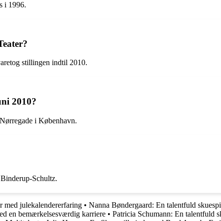
s i 1996.
Teater?
retog stillingen indtil 2010.
juni 2010?
 i Nørregade i København.
e Binderup-Schultz.
r med julekalendererfaring
•
Nanna Bøndergaard: En talentfuld skuespil
med en bemærkelsesværdig karriere
•
Patricia Schumann: En talentfuld 