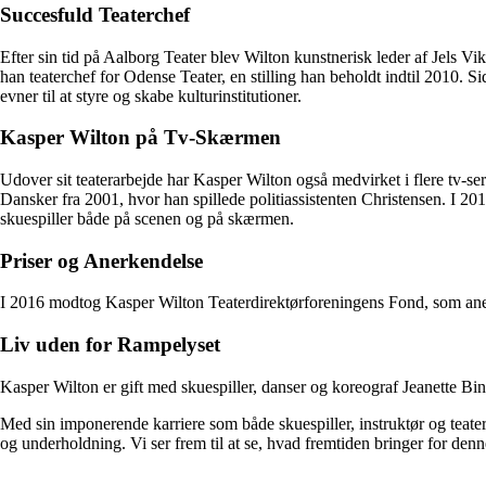
Succesfuld Teaterchef
Efter sin tid på Aalborg Teater blev Wilton kunstnerisk leder af Jels Vi
han teaterchef for Odense Teater, en stilling han beholdt indtil 2010.
evner til at styre og skabe kulturinstitutioner.
Kasper Wilton på Tv-Skærmen
Udover sit teaterarbejde har Kasper Wilton også medvirket i flere tv-se
Dansker fra 2001, hvor han spillede politiassistenten Christensen. I 20
skuespiller både på scenen og på skærmen.
Priser og Anerkendelse
I 2016 modtog Kasper Wilton Teaterdirektørforeningens Fond, som anerke
Liv uden for Rampelyset
Kasper Wilton er gift med skuespiller, danser og koreograf Jeanette Bi
Med sin imponerende karriere som både skuespiller, instruktør og teate
og underholdning. Vi ser frem til at se, hvad fremtiden bringer for denn