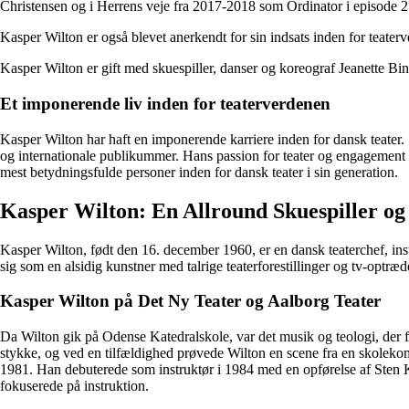
Christensen og i Herrens veje fra 2017-2018 som Ordinator i episode 2
Kasper Wilton er også blevet anerkendt for sin indsats inden for teater
Kasper Wilton er gift med skuespiller, danser og koreograf Jeanette Bi
Et imponerende liv inden for teaterverdenen
Kasper Wilton har haft en imponerende karriere inden for dansk teater. 
og internationale publikummer. Hans passion for teater og engagement i
mest betydningsfulde personer inden for dansk teater i sin generation.
Kasper Wilton: En Allround Skuespiller og
Kasper Wilton, født den 16. december 1960, er en dansk teaterchef, ins
sig som en alsidig kunstner med talrige teaterforestillinger og tv-optr
Kasper Wilton på Det Ny Teater og Aalborg Teater
Da Wilton gik på Odense Katedralskole, var det musik og teologi, der f
stykke, og ved en tilfældighed prøvede Wilton en scene fra en skoleko
1981. Han debuterede som instruktør i 1984 med en opførelse af Sten K
fokuserede på instruktion.