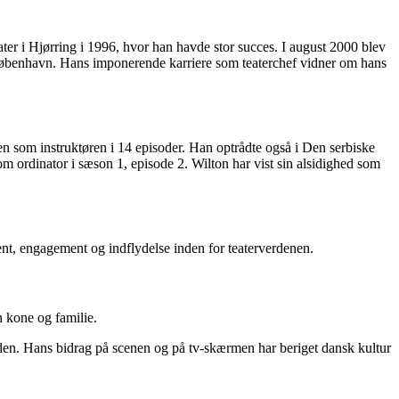
ater i Hjørring i 1996, hvor han havde stor succes. I august 2000 blev
 i København. Hans imponerende karriere som teaterchef vidner om hans
len som instruktøren i 14 episoder. Han optrådte også i Den serbiske
om ordinator i sæson 1, episode 2. Wilton har vist sin alsidighed som
ent, engagement og indflydelse inden for teaterverdenen.
n kone og familie.
erden. Hans bidrag på scenen og på tv-skærmen har beriget dansk kultur