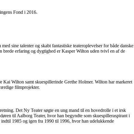
ningens Fond i 2016.
 med sine talenter og skabt fantastiske teateroplevelser for både danske
in brede erfaring og dygtighed er Kasper Wilton uden tvivl en af de
tør Kai Wilton samt skuespillerinde Grethe Holmer. Wilton har markeret
værdige filmprojekter.
etning. Det Ny Teater søgte en ung mand til en hovedrolle i et irsk
øren til Aalborg Teater, hvor han begyndte som skuespilleraspirant i
indtil 1985 og igen fra 1990 til 1996, hvor han udelukkende