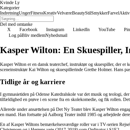
Kvinde Ly
Kategorier
Indretning
Unger
Fitness
Kreativ
Velvære
Beauty
Stil
Smykker
Farvel
Aktivi
Del med omtanke
X
Facebook
Instagram
LinkedIn
YouTube
Pin
Log på
Bliv medlem
Nyhedsmail
Kasper Wilton: En Skuespiller, 
Kasper Wilton er en dansk teaterchef, instruktør og skuespiller, der er
sceneinstruktør Kai Wilton og skuespillerinde Grethe Holmer. Hans passio
Tidlige år og karriere
I gymnasietiden på Odense Katedralskole var det musik og teologi, der 
tilfældighed en prøve i en scene fra en skolekomedie, og fik rollen. Det
Allerede under ansættelsen på Det Ny Teater blev Kasper Wilton engag
en mand. Han fortsatte på Aalborg Teater indtil 1985 og arbejdede deref
En af Kasper Wiltons bemærkelsesværdige roller var i TV-serien Rejseh
Christensen og i Herrens veje (2017-2018) som Ordinator i S1E2.