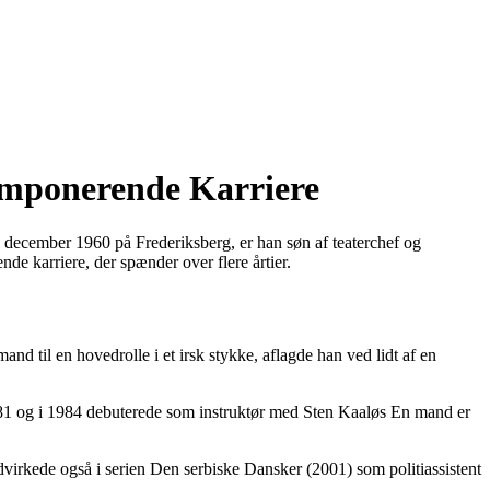
 Imponerende Karriere
6. december 1960 på Frederiksberg, er han søn af teaterchef og
nde karriere, der spænder over flere årtier.
d til en hovedrolle i et irsk stykke, aflagde han ved lidt af en
1981 og i 1984 debuterede som instruktør med Sten Kaaløs En mand er
virkede også i serien Den serbiske Dansker (2001) som politiassistent