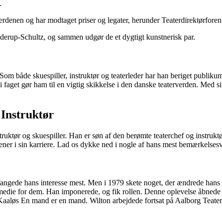
.
verdenen og har modtaget priser og legater, herunder Teaterdirektørfore
nderup-Schultz, og sammen udgør de et dygtigt kunstnerisk par.
Som både skuespiller, instruktør og teaterleder har han beriget publikum
 faget gør ham til en vigtig skikkelse i den danske teaterverden. Med s
 Instruktør
truktør og skuespiller. Han er søn af den berømte teaterchef og instruk
ædener i sin karriere. Lad os dykke ned i nogle af hans mest bemærkelses
angede hans interesse mest. Men i 1979 skete noget, der ændrede hans r
medie for dem. Han imponerede, og fik rollen. Denne oplevelse åbnede d
aaløs En mand er en mand. Wilton arbejdede fortsat på Aalborg Teater 