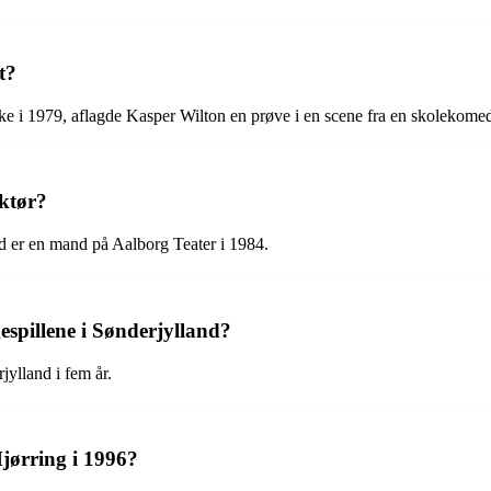
t?
ke i 1979, aflagde Kasper Wilton en prøve i en scene fra en skolekomedi
uktør?
 er en mand på Aalborg Teater i 1984.
espillene i Sønderjylland?
jylland i fem år.
Hjørring i 1996?