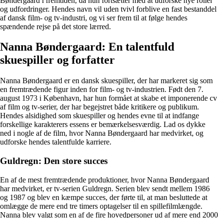
Bøndergaard i fremtiden, da hun fortsætter med at udforske nye roller
og udfordringer. Hendes navn vil uden tvivl forblive en fast bestanddel
af dansk film- og tv-industri, og vi ser frem til at følge hendes
spændende rejse på det store lærred.
Nanna Bøndergaard: En talentfuld
skuespiller og forfatter
Nanna Bøndergaard er en dansk skuespiller, der har markeret sig som
en fremtrædende figur inden for film- og tv-industrien. Født den 7.
august 1973 i København, har hun formået at skabe et imponerende cv
af film og tv-serier, der har begejstret både kritikere og publikum.
Hendes alsidighed som skuespiller og hendes evne til at indfange
forskellige karakterers essens er bemærkelsesværdig. Lad os dykke
ned i nogle af de film, hvor Nanna Bøndergaard har medvirket, og
udforske hendes talentfulde karriere.
Guldregn: Den store succes
En af de mest fremtrædende produktioner, hvor Nanna Bøndergaard
har medvirket, er tv-serien Guldregn. Serien blev sendt mellem 1986
og 1987 og blev en kæmpe succes, der førte til, at man besluttede at
omlægge de mere end tre timers optagelser til en spillefilmlængde.
Nanna blev valgt som en af de fire hovedpersoner ud af mere end 2000