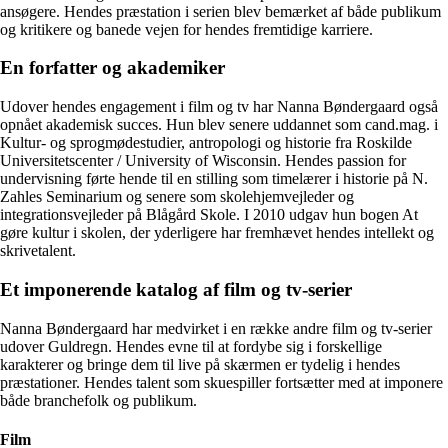
ansøgere. Hendes præstation i serien blev bemærket af både publikum
og kritikere og banede vejen for hendes fremtidige karriere.
En forfatter og akademiker
Udover hendes engagement i film og tv har Nanna Bøndergaard også
opnået akademisk succes. Hun blev senere uddannet som cand.mag. i
Kultur- og sprogmødestudier, antropologi og historie fra Roskilde
Universitetscenter / University of Wisconsin. Hendes passion for
undervisning førte hende til en stilling som timelærer i historie på N.
Zahles Seminarium og senere som skolehjemvejleder og
integrationsvejleder på Blågård Skole. I 2010 udgav hun bogen At
gøre kultur i skolen, der yderligere har fremhævet hendes intellekt og
skrivetalent.
Et imponerende katalog af film og tv-serier
Nanna Bøndergaard har medvirket i en række andre film og tv-serier
udover Guldregn. Hendes evne til at fordybe sig i forskellige
karakterer og bringe dem til live på skærmen er tydelig i hendes
præstationer. Hendes talent som skuespiller fortsætter med at imponere
både branchefolk og publikum.
Film