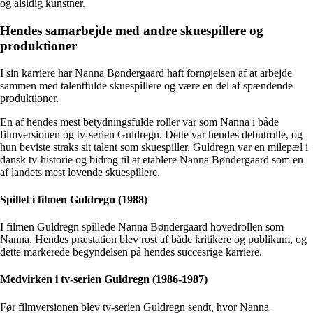
og alsidig kunstner.
Hendes samarbejde med andre skuespillere og
produktioner
I sin karriere har Nanna Bøndergaard haft fornøjelsen af at arbejde
sammen med talentfulde skuespillere og være en del af spændende
produktioner.
En af hendes mest betydningsfulde roller var som Nanna i både
filmversionen og tv-serien Guldregn. Dette var hendes debutrolle, og
hun beviste straks sit talent som skuespiller. Guldregn var en milepæl i
dansk tv-historie og bidrog til at etablere Nanna Bøndergaard som en
af landets mest lovende skuespillere.
Spillet i filmen Guldregn (1988)
I filmen Guldregn spillede Nanna Bøndergaard hovedrollen som
Nanna. Hendes præstation blev rost af både kritikere og publikum, og
dette markerede begyndelsen på hendes succesrige karriere.
Medvirken i tv-serien Guldregn (1986-1987)
Før filmversionen blev tv-serien Guldregn sendt, hvor Nanna