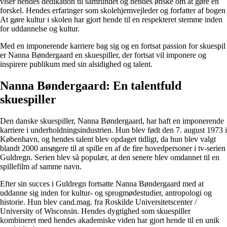
viser hendes dedikation til samfundet og hendes ønske om at gøre en
forskel. Hendes erfaringer som skolehjemvejleder og forfatter af bogen
At gøre kultur i skolen har gjort hende til en respekteret stemme inden
for uddannelse og kultur.
Med en imponerende karriere bag sig og en fortsat passion for skuespil
er Nanna Bøndergaard en skuespiller, der fortsat vil imponere og
inspirere publikum med sin alsidighed og talent.
Nanna Bøndergaard: En talentfuld
skuespiller
Den danske skuespiller, Nanna Bøndergaard, har haft en imponerende
karriere i underholdningsindustrien. Hun blev født den 7. august 1973 i
København, og hendes talent blev opdaget tidligt, da hun blev valgt
blandt 2000 ansøgere til at spille en af de fire hovedpersoner i tv-serien
Guldregn. Serien blev så populær, at den senere blev omdannet til en
spillefilm af samme navn.
Efter sin succes i Guldregn fortsatte Nanna Bøndergaard med at
uddanne sig inden for kultur- og sprogmødestudier, antropologi og
historie. Hun blev cand.mag. fra Roskilde Universitetscenter /
University of Wisconsin. Hendes dygtighed som skuespiller
kombineret med hendes akademiske viden har gjort hende til en unik