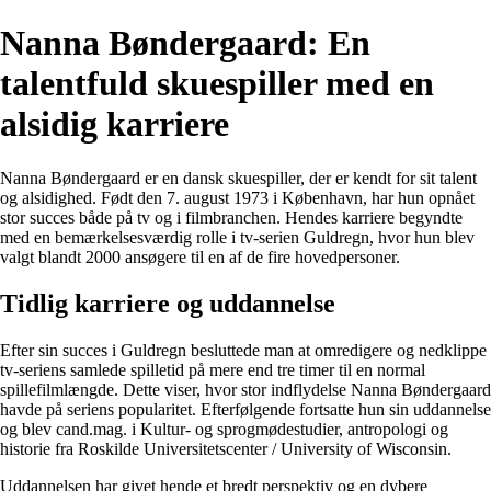
Nanna Bøndergaard: En
talentfuld skuespiller med en
alsidig karriere
Nanna Bøndergaard er en dansk skuespiller, der er kendt for sit talent
og alsidighed. Født den 7. august 1973 i København, har hun opnået
stor succes både på tv og i filmbranchen. Hendes karriere begyndte
med en bemærkelsesværdig rolle i tv-serien Guldregn, hvor hun blev
valgt blandt 2000 ansøgere til en af de fire hovedpersoner.
Tidlig karriere og uddannelse
Efter sin succes i Guldregn besluttede man at omredigere og nedklippe
tv-seriens samlede spilletid på mere end tre timer til en normal
spillefilmlængde. Dette viser, hvor stor indflydelse Nanna Bøndergaard
havde på seriens popularitet. Efterfølgende fortsatte hun sin uddannelse
og blev cand.mag. i Kultur- og sprogmødestudier, antropologi og
historie fra Roskilde Universitetscenter / University of Wisconsin.
Uddannelsen har givet hende et bredt perspektiv og en dybere