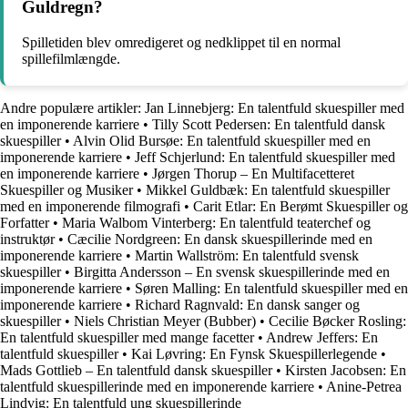
Guldregn?
Spilletiden blev omredigeret og nedklippet til en normal
spillefilmlængde.
Andre populære artikler:
Jan Linnebjerg: En talentfuld skuespiller med
en imponerende karriere
•
Tilly Scott Pedersen: En talentfuld dansk
skuespiller
•
Alvin Olid Bursøe: En talentfuld skuespiller med en
imponerende karriere
•
Jeff Schjerlund: En talentfuld skuespiller med
en imponerende karriere
•
Jørgen Thorup – En Multifacetteret
Skuespiller og Musiker
•
Mikkel Guldbæk: En talentfuld skuespiller
med en imponerende filmografi
•
Carit Etlar: En Berømt Skuespiller og
Forfatter
•
Maria Walbom Vinterberg: En talentfuld teaterchef og
instruktør
•
Cæcilie Nordgreen: En dansk skuespillerinde med en
imponerende karriere
•
Martin Wallström: En talentfuld svensk
skuespiller
•
Birgitta Andersson – En svensk skuespillerinde med en
imponerende karriere
•
Søren Malling: En talentfuld skuespiller med en
imponerende karriere
•
Richard Ragnvald: En dansk sanger og
skuespiller
•
Niels Christian Meyer (Bubber)
•
Cecilie Bøcker Rosling:
En talentfuld skuespiller med mange facetter
•
Andrew Jeffers: En
talentfuld skuespiller
•
Kai Løvring: En Fynsk Skuespillerlegende
•
Mads Gottlieb – En talentfuld dansk skuespiller
•
Kirsten Jacobsen: En
talentfuld skuespillerinde med en imponerende karriere
•
Anine-Petrea
Lindvig: En talentfuld ung skuespillerinde