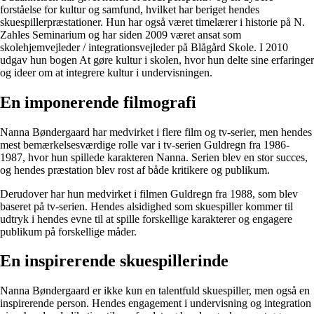
forståelse for kultur og samfund, hvilket har beriget hendes
skuespillerpræstationer. Hun har også været timelærer i historie på N.
Zahles Seminarium og har siden 2009 været ansat som
skolehjemvejleder / integrationsvejleder på Blågård Skole. I 2010
udgav hun bogen At gøre kultur i skolen, hvor hun delte sine erfaringer
og ideer om at integrere kultur i undervisningen.
En imponerende filmografi
Nanna Bøndergaard har medvirket i flere film og tv-serier, men hendes
mest bemærkelsesværdige rolle var i tv-serien Guldregn fra 1986-
1987, hvor hun spillede karakteren Nanna. Serien blev en stor succes,
og hendes præstation blev rost af både kritikere og publikum.
Derudover har hun medvirket i filmen Guldregn fra 1988, som blev
baseret på tv-serien. Hendes alsidighed som skuespiller kommer til
udtryk i hendes evne til at spille forskellige karakterer og engagere
publikum på forskellige måder.
En inspirerende skuespillerinde
Nanna Bøndergaard er ikke kun en talentfuld skuespiller, men også en
inspirerende person. Hendes engagement i undervisning og integration