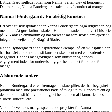
Bøndergaard spillede rollen som Nanna. Serien blev et fænomen i
Danmark, og Nanna Bøndergaards talent blev beundret af mange.
Nanna Bøndergaard: En alsidig kunstner
Ud over sit skuespiltalent har Nanna Bøndergaard også udgivet en bog
med titlen At gøre kultur i skolen. Hun har desuden undervist i historie
på N. Zahles Seminarium og har været ansat som skolehjemvejleder /
integrationsvejleder på Blågård Skole.
Nanna Bøndergaard er et inspirerende eksempel på en skuespiller, der
har formået at kombinere sit kunstneriske talent med en akademisk
baggrund. Hendes mangfoldighed som kunstner og hendes
engagement inden for undervisning gør hende til et forbillede for
mange.
Afsluttende tanker
Nanna Bøndergaard er en fremragende skuespiller, der har begejstret
publikum med sine præstationer både på tv og i film. Hendes talent og
dedikation til sit håndværk har gjort hende til en af Danmarks mest
elskede skuespillere.
Vi kan forvente os mange spændende projekter fra Nanna