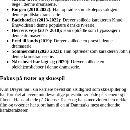
læge i denne dramaserie.
Borgen (2010-2022):
Han optrådte som skolepsykologen i
denne politiske dramaserie.
Badehotellet (2013-2022):
Dreyer spillede karakteren Knud
Enevoldsen i denne populære danske tv-serie.
Herrens veje (2017-2018):
Han optrådte som flypassager i
denne dramaserie.
Fred til lands (2019):
Dreyer spillede en præst i denne
dramaserie.
Sommerdahl (2020-2023):
Han optræder som karakteren John i
denne krimidramaserie.
Når støvet har lagt sig (2020):
Dreyer spillede en
plejehjemsbeboer i denne dramaserie.
Fokus på teater og skuespil
Kurt Dreyer har i sin karriere bevist sin alsidighed som skuespiller og
har formået at levere mindeværdige præstationer både på scenen og i
filmen. Hans arbejde på Odense Teater og hans medvirken i en række
film og tv-serier har gjort ham til en af ​​Danmarks mest anerkendte
karakteraktører.