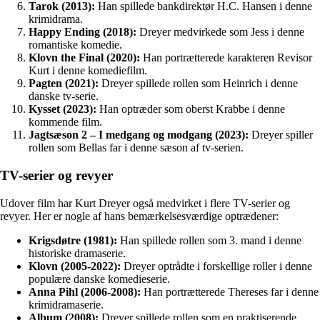
Tarok (2013):
Han spillede bankdirektør H.C. Hansen i denne
krimidrama.
Happy Ending (2018):
Dreyer medvirkede som Jess i denne
romantiske komedie.
Klovn the Final (2020):
Han portrætterede karakteren Revisor
Kurt i denne komediefilm.
Pagten (2021):
Dreyer spillede rollen som Heinrich i denne
danske tv-serie.
Kysset (2023):
Han optræder som oberst Krabbe i denne
kommende film.
Jagtsæson 2 – I medgang og modgang (2023):
Dreyer spiller
rollen som Bellas far i denne sæson af tv-serien.
TV-serier og revyer
Udover film har Kurt Dreyer også medvirket i flere TV-serier og
revyer. Her er nogle af hans bemærkelsesværdige optrædener:
Krigsdøtre (1981):
Han spillede rollen som 3. mand i denne
historiske dramaserie.
Klovn (2005-2022):
Dreyer optrådte i forskellige roller i denne
populære danske komedieserie.
Anna Pihl (2006-2008):
Han portrætterede Thereses far i denne
krimidramaserie.
Album (2008):
Dreyer spillede rollen som en praktiserende