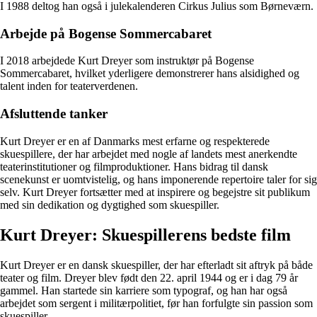
I 1988 deltog han også i julekalenderen Cirkus Julius som Børneværn.
Arbejde på Bogense Sommercabaret
I 2018 arbejdede Kurt Dreyer som instruktør på Bogense
Sommercabaret, hvilket yderligere demonstrerer hans alsidighed og
talent inden for teaterverdenen.
Afsluttende tanker
Kurt Dreyer er en af Danmarks mest erfarne og respekterede
skuespillere, der har arbejdet med nogle af landets mest anerkendte
teaterinstitutioner og filmproduktioner. Hans bidrag til dansk
scenekunst er uomtvistelig, og hans imponerende repertoire taler for sig
selv. Kurt Dreyer fortsætter med at inspirere og begejstre sit publikum
med sin dedikation og dygtighed som skuespiller.
Kurt Dreyer: Skuespillerens bedste film
Kurt Dreyer er en dansk skuespiller, der har efterladt sit aftryk på både
teater og film. Dreyer blev født den 22. april 1944 og er i dag 79 år
gammel. Han startede sin karriere som typograf, og han har også
arbejdet som sergent i militærpolitiet, før han forfulgte sin passion som
skuespiller.