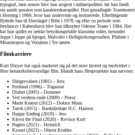
typograf, men senere blev han sergent i militærpolitiet, før han fandt
sin sande passion som karakterskuespiller. Han grundlagde Teamteatret
i Herning i 1969, hvor han underviste og instruerede. Efterfølgende
flyttede han til Dueslaget i Ribe i 1978, og efter en periode som
freelancer i København blev han tilknyttet Odense Teater i 1984. Her
har han spillet en række betydningsfulde klassiske roller, herunder
Jeppe i Jeppe på bjerget, Malvolio i Helligtrekongersaften, Philinte i
Misantropen og Versjinin i Tre søstre.
Filmkarriere
Kurt Dreyer har også markeret sig på det store lærred og medvirket i
flere bemærkelsesværdige film. Blandt hans filmprojekter kan nævnes:
Slingrevalsen (1981) – Jens
Portland (1996) – Togansat
Drabet (2005) – Dommer
Ved verdens ende (2009) – Præst
Marie Krøyer (2012) – Doktor Muus
Tarok (2013) – Bankdirektør H.C. Hansen
Happy Ending (2018) – Jess
Klovn the Final (2020) – Revisor Kurt
Pagten (2021) – Heinrich
Kysset (2023) – Oberst Krabbe