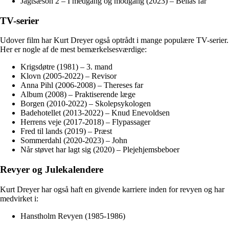
Jagtsæson 2 – I medgang og modgang (2023) – Bellas far
TV-serier
Udover film har Kurt Dreyer også optrådt i mange populære TV-serier.
Her er nogle af de mest bemærkelsesværdige:
Krigsdøtre (1981) – 3. mand
Klovn (2005-2022) – Revisor
Anna Pihl (2006-2008) – Thereses far
Album (2008) – Praktiserende læge
Borgen (2010-2022) – Skolepsykologen
Badehotellet (2013-2022) – Knud Enevoldsen
Herrens veje (2017-2018) – Flypassager
Fred til lands (2019) – Præst
Sommerdahl (2020-2023) – John
Når støvet har lagt sig (2020) – Plejehjemsbeboer
Revyer og Julekalendere
Kurt Dreyer har også haft en givende karriere inden for revyen og har
medvirket i:
Hanstholm Revyen (1985-1986)