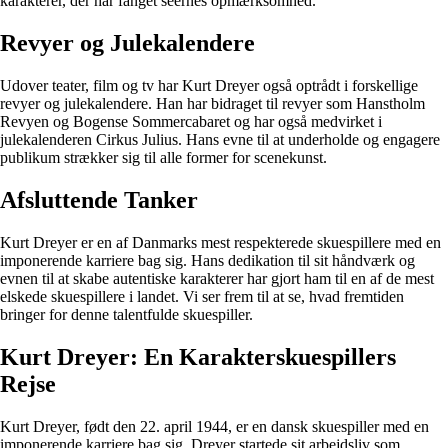
karakterer, der har fanget seernes opmærksomhed.
Revyer og Julekalendere
Udover teater, film og tv har Kurt Dreyer også optrådt i forskellige
revyer og julekalendere. Han har bidraget til revyer som Hanstholm
Revyen og Bogense Sommercabaret og har også medvirket i
julekalenderen Cirkus Julius. Hans evne til at underholde og engagere
publikum strækker sig til alle former for scenekunst.
Afsluttende Tanker
Kurt Dreyer er en af Danmarks mest respekterede skuespillere med en
imponerende karriere bag sig. Hans dedikation til sit håndværk og
evnen til at skabe autentiske karakterer har gjort ham til en af de mest
elskede skuespillere i landet. Vi ser frem til at se, hvad fremtiden
bringer for denne talentfulde skuespiller.
Kurt Dreyer: En Karakterskuespillers
Rejse
Kurt Dreyer, født den 22. april 1944, er en dansk skuespiller med en
imponerende karriere bag sig. Dreyer startede sit arbejdsliv som