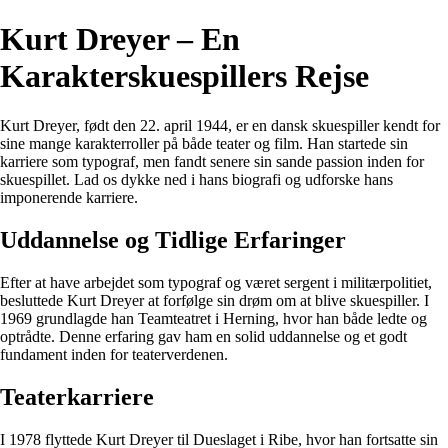
Kurt Dreyer – En
Karakterskuespillers Rejse
Kurt Dreyer, født den 22. april 1944, er en dansk skuespiller kendt for
sine mange karakterroller på både teater og film. Han startede sin
karriere som typograf, men fandt senere sin sande passion inden for
skuespillet. Lad os dykke ned i hans biografi og udforske hans
imponerende karriere.
Uddannelse og Tidlige Erfaringer
Efter at have arbejdet som typograf og været sergent i militærpolitiet,
besluttede Kurt Dreyer at forfølge sin drøm om at blive skuespiller. I
1969 grundlagde han Teamteatret i Herning, hvor han både ledte og
optrådte. Denne erfaring gav ham en solid uddannelse og et godt
fundament inden for teaterverdenen.
Teaterkarriere
I 1978 flyttede Kurt Dreyer til Dueslaget i Ribe, hvor han fortsatte sin