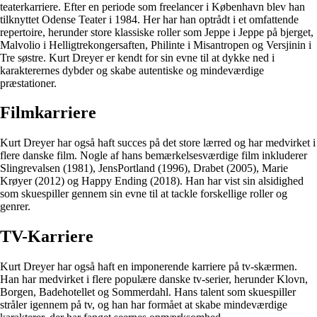
teaterkarriere. Efter en periode som freelancer i København blev han
tilknyttet Odense Teater i 1984. Her har han optrådt i et omfattende
repertoire, herunder store klassiske roller som Jeppe i Jeppe på bjerget,
Malvolio i Helligtrekongersaften, Philinte i Misantropen og Versjinin i
Tre søstre. Kurt Dreyer er kendt for sin evne til at dykke ned i
karakterernes dybder og skabe autentiske og mindeværdige
præstationer.
Filmkarriere
Kurt Dreyer har også haft succes på det store lærred og har medvirket i
flere danske film. Nogle af hans bemærkelsesværdige film inkluderer
Slingrevalsen (1981), JensPortland (1996), Drabet (2005), Marie
Krøyer (2012) og Happy Ending (2018). Han har vist sin alsidighed
som skuespiller gennem sin evne til at tackle forskellige roller og
genrer.
TV-Karriere
Kurt Dreyer har også haft en imponerende karriere på tv-skærmen.
Han har medvirket i flere populære danske tv-serier, herunder Klovn,
Borgen, Badehotellet og Sommerdahl. Hans talent som skuespiller
stråler igennem på tv, og han har formået at skabe mindeværdige