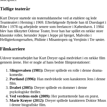
Tidlige teaterår
Kurt Dreyer startede sin teateruddannelse ved at etablere og lede
Teamteatret i Herning i 1969. Efterfølgende flyttede han til Dueslaget i
Ribe i 1978 og arbejdede senere som freelancer i København. I 1984
blev han tilknyttet Odense Teater, hvor han har spillet en række store
klassiske roller, herunder Jeppe i Jeppe på bjerget, Malvolio i
Helligtrekongersaften, Philinte i Misantropen og Versjinin i Tre søstre.
Filmkarriere
Udover teaterarbejdet har Kurt Dreyer også medvirket i en række film
gennem årene. Her er nogle af hans bedste filmpræstationer:
Slingrevalsen (1981):
Dreyer spillede en rolle i denne drama-
komedie.
Portland (1996):
Han medvirkede som karakteren Jens i denne
film.
Drabet (2005):
Dreyer spillede en dommer i denne
psykologiske thriller.
Ved verdens ende (2009):
Her portrætterede han en præst.
Marie Krøyer (2012):
Dreyer spillede karakteren Doktor Muus
i denne biografiske film.