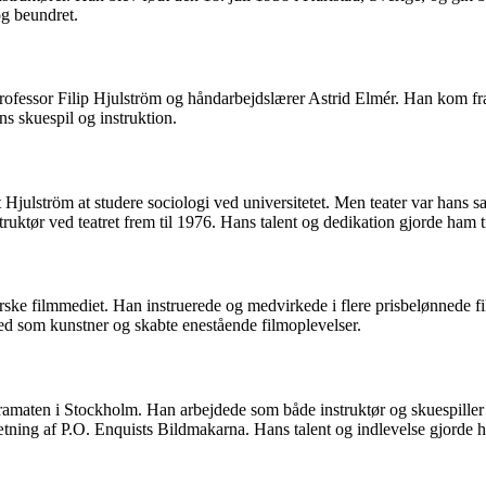
 og beundret.
fessor Filip Hjulström og håndarbejdslærer Astrid Elmér. Han kom fra 
ns skuespil og instruktion.
 Hjulström at studere sociologi ved universitetet. Men teater var hans
struktør ved teatret frem til 1976. Hans talent og dedikation gjorde ham 
orske filmmediet. Han instruerede og medvirkede i flere prisbelønnede 
ed som kunstner og skabte enestående filmoplevelser.
Dramaten i Stockholm. Han arbejdede som både instruktør og skuespiller
tning af P.O. Enquists Bildmakarna. Hans talent og indlevelse gjorde ha