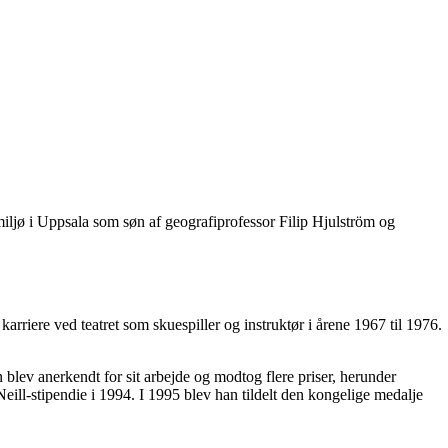
miljø i Uppsala som søn af geografiprofessor Filip Hjulström og
arriere ved teatret som skuespiller og instruktør i årene 1967 til 1976.
lev anerkendt for sit arbejde og modtog flere priser, herunder
ill-stipendie i 1994. I 1995 blev han tildelt den kongelige medalje