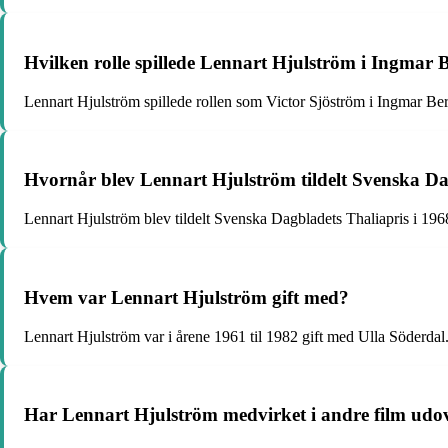
Hvilken rolle spillede Lennart Hjulström i Ingma
Lennart Hjulström spillede rollen som Victor Sjöström i Ingmar B
Hvornår blev Lennart Hjulström tildelt Svenska Da
Lennart Hjulström blev tildelt Svenska Dagbladets Thaliapris i 196
Hvem var Lennart Hjulström gift med?
Lennart Hjulström var i årene 1961 til 1982 gift med Ulla Söderda
Har Lennart Hjulström medvirket i andre film udov