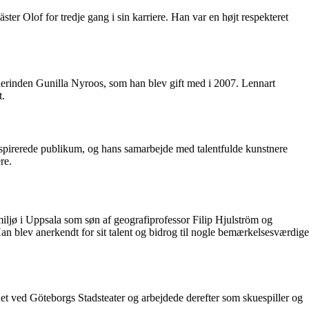
er Olof for tredje gang i sin karriere. Han var en højt respekteret
llerinden Gunilla Nyroos, som han blev gift med i 2007. Lennart
t.
inspirerede publikum, og hans samarbejde med talentfulde kunstnere
re.
miljø i Uppsala som søn af geografiprofessor Filip Hjulström og
Han blev anerkendt for sit talent og bidrog til nogle bemærkelsesværdige
net ved Göteborgs Stadsteater og arbejdede derefter som skuespiller og