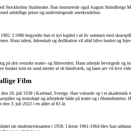
ed Stockholms Stadsteater. Han instruerede også August Strindbergs Mäst
t med adskillige priser og understregende anerkendelser.
l 1982. I 1986 begyndte han et nyt kapitel i sit liv sammen med skuespi
enen. Hans talent, lidenskab og dedikation vil altid blive husket og fejre
t præg på den svenske teater- og filmverden. Hans arbejde bevægede og 
live husket som en sand mester af sit håndværk, og hans arv vil leve vide
llige Film
t den 18. juli 1938 i Karlstad, Sverige. Han voksede op i et akademisk 
spiller og instruktør og arbejdede både på teatre og i filmindustrien. 
den 3. juli 2022 i en alder af 83 år.
afsluttet sin studentereksamen i 1958. I årene 1961-1964 blev han uddan