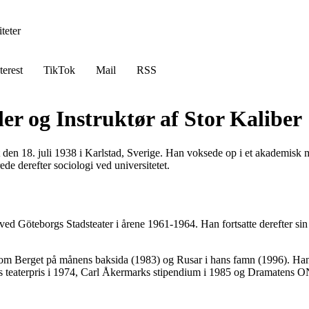
teter
terest
TikTok
Mail
RSS
er og Instruktør af Stor Kaliber
t den 18. juli 1938 i Karlstad, Sverige. Han voksede op i et akademisk 
de derefter sociologi ved universitetet.
ed Göteborgs Stadsteater i årene 1961-1964. Han fortsatte derefter sin k
om Berget på månens baksida (1983) og Rusar i hans famn (1996). Han b
s teaterpris i 1974, Carl Åkermarks stipendium i 1985 og Dramatens ONe