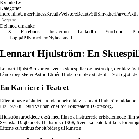
Kvinde Ly
Kategorier
Indretning
Unger
Fitness
Kreativ
Velvære
Beauty
Stil
Smykker
Farvel
Aktivi
Del med omtanke
X
Facebook
Instagram
LinkedIn
YouTube
Pin
Log på
Bliv medlem
Nyhedsmail
Lennart Hjulström: En Skuespill
Lennart Hjulström var en svensk skuespiller og instruktør, der blev fød
håndarbejdslærer Astrid Elmér. Hjulström blev student i 1958 og studere
En Karriere i Teatret
Efter at have afsluttet sin uddannelse blev Lennart Hjulström uddannet v
Fra 1976 til 1984 var han chef for Folkteatern i Göteborg.
Hjulström arbejdede også med film og instruerede prisbelønnede film s
Svenska Dagbladets Thaliapris i 1968, Svenska teaterkritikers forening
Litteris et Artibus for sit bidrag til kunsten.