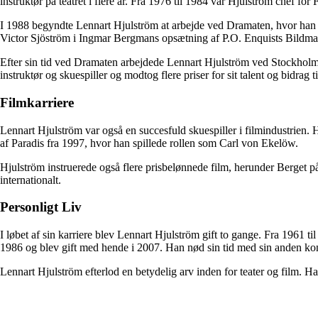
instruktør på teatret i flere år. Fra 1976 til 1984 var Hjulström chef for
I 1988 begyndte Lennart Hjulström at arbejde ved Dramaten, hvor han båd
Victor Sjöström i Ingmar Bergmans opsætning af P.O. Enquists Bildmaka
Efter sin tid ved Dramaten arbejdede Lennart Hjulström ved Stockholms 
instruktør og skuespiller og modtog flere priser for sit talent og bidrag 
Filmkarriere
Lennart Hjulström var også en succesfuld skuespiller i filmindustrien.
af Paradis fra 1997, hvor han spillede rollen som Carl von Ekelöw.
Hjulström instruerede også flere prisbelønnede film, herunder Berget 
internationalt.
Personligt Liv
I løbet af sin karriere blev Lennart Hjulström gift to gange. Fra 1961 
1986 og blev gift med hende i 2007. Han nød sin tid med sin anden kon
Lennart Hjulström efterlod en betydelig arv inden for teater og film. Ha