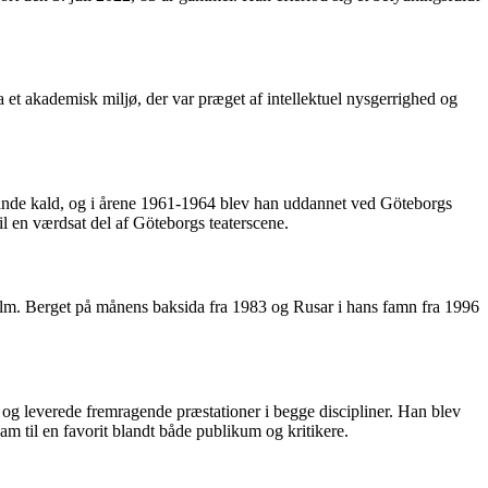
et akademisk miljø, der var præget af intellektuel nysgerrighed og
 sande kald, og i årene 1961-1964 blev han uddannet ved Göteborgs
til en værdsat del af Göteborgs teaterscene.
film. Berget på månens baksida fra 1983 og Rusar i hans famn fra 1996
 og leverede fremragende præstationer i begge discipliner. Han blev
m til en favorit blandt både publikum og kritikere.