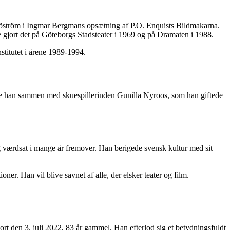
 Sjöström i Ingmar Bergmans opsætning af P.O. Enquists Bildmakarna.
 gjort det på Göteborgs Stadsteater i 1969 og på Dramaten i 1988.
stitutet i årene 1989-1994.
boede han sammen med skuespillerinden Gunilla Nyroos, som han giftede
 og værdsat i mange år fremover. Han berigede svensk kultur med sit
ner. Han vil blive savnet af alle, der elsker teater og film.
bort den 3. juli 2022, 83 år gammel. Han efterlod sig et betydningsfuldt