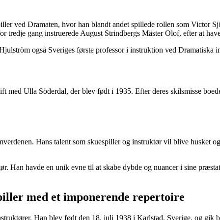
piller ved Dramaten, hvor han blandt andet spillede rollen som Victor
 tredje gang instruerede August Strindbergs Mäster Olof, efter at have
julström også Sveriges første professor i instruktion ved Dramatiska in
n gift med Ulla Söderdal, der blev født i 1935. Efter deres skilsmisse 
filmverdenen. Hans talent som skuespiller og instruktør vil blive husket
ør. Han havde en unik evne til at skabe dybde og nuancer i sine præstatio
iller med et imponerende repertoire
struktører. Han blev født den 18. juli 1938 i Karlstad, Sverige, og gik 