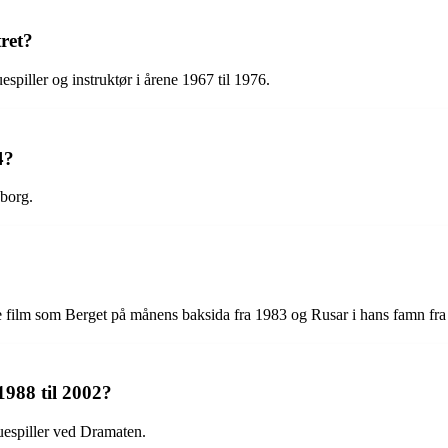
ret?
spiller og instruktør i årene 1967 til 1976.
4?
eborg.
e film som Berget på månens baksida fra 1983 og Rusar i hans famn fra
1988 til 2002?
uespiller ved Dramaten.