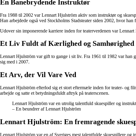
En Banebrydende Instruktør
Fra 1988 til 2002 var Lennart Hjulström aktiv som instruktør og skues
Han arbejdede også ved Stockholms Stadsteater siden 2002, hvor han for
Udover sin imponerende karriere inden for teaterverdenen var Lennart H
Et Liv Fuldt af Kærlighed og Samhørighed
Lennart Hjulström var gift to gange i sit liv. Fra 1961 til 1982 var ha
sig med i 2007.
Et Arv, der Vil Vare Ved
Lennart Hjulström efterlod sig et stort eftermæle inden for teater- og 
arbejde og satte et betydningsfuldt aftryk på teaterscenen.
Lennart Hjulström var en utrolig talentfuld skuespiller og instrukt
– En beundrer af Lennart Hjulström
Lennart Hjulström: En fremragende skuesp
Lennart Hjulström var en af Sveriges mest talentfulde skuespillere og in