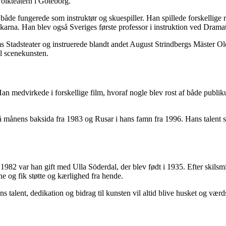
 Folkteatern i Göteborg.
e fungerede som instruktør og skuespiller. Han spillede forskellige roll
rna. Han blev også Sveriges første professor i instruktion ved Dramati
Stadsteater og instruerede blandt andet August Strindbergs Mäster Olof 
til scenekunsten.
 Han medvirkede i forskellige film, hvoraf nogle blev rost af både publ
på månens baksida fra 1983 og Rusar i hans famn fra 1996. Hans talent 
til 1982 var han gift med Ulla Söderdal, der blev født i 1935. Efter sk
e og fik støtte og kærlighed fra hende.
ns talent, dedikation og bidrag til kunsten vil altid blive husket og vær