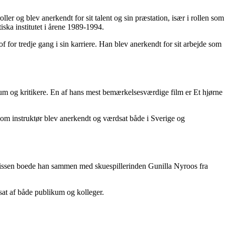
er og blev anerkendt for sit talent og sin præstation, især i rollen som
ska institutet i årene 1989-1994.
for tredje gang i sin karriere. Han blev anerkendt for sit arbejde som
ikum og kritikere. En af hans mest bemærkelsesværdige film er Et hjørne
som instruktør blev anerkendt og værdsat både i Sverige og
ilsmissen boede han sammen med skuespillerinden Gunilla Nyroos fra
dsat af både publikum og kolleger.