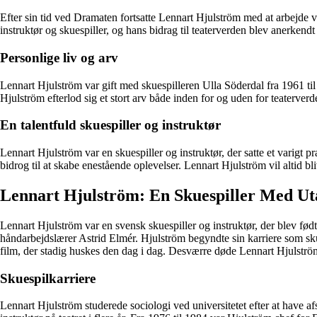
Efter sin tid ved Dramaten fortsatte Lennart Hjulström med at arbejde v
instruktør og skuespiller, og hans bidrag til teaterverden blev anerkend
Personlige liv og arv
Lennart Hjulström var gift med skuespilleren Ulla Söderdal fra 1961 ti
Hjulström efterlod sig et stort arv både inden for og uden for teaterverd
En talentfuld skuespiller og instruktør
Lennart Hjulström var en skuespiller og instruktør, der satte et varig
bidrog til at skabe enestående oplevelser. Lennart Hjulström vil altid b
Lennart Hjulström: En Skuespiller Med Uta
Lennart Hjulström var en svensk skuespiller og instruktør, der blev fød
håndarbejdslærer Astrid Elmér. Hjulström begyndte sin karriere som skue
film, der stadig huskes den dag i dag. Desværre døde Lennart Hjulström 
Skuespilkarriere
Lennart Hjulström studerede sociologi ved universitetet efter at have 