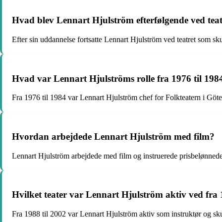
Hvad blev Lennart Hjulström efterfølgende ved teat
Efter sin uddannelse fortsatte Lennart Hjulström ved teatret som skue
Hvad var Lennart Hjulströms rolle fra 1976 til 198
Fra 1976 til 1984 var Lennart Hjulström chef for Folkteatern i Göt
Hvordan arbejdede Lennart Hjulström med film?
Lennart Hjulström arbejdede med film og instruerede prisbelønned
Hvilket teater var Lennart Hjulström aktiv ved fra 
Fra 1988 til 2002 var Lennart Hjulström aktiv som instruktør og sk