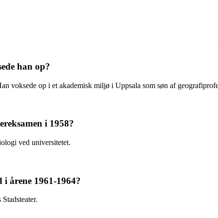
sede han op?
 Han voksede op i et akademisk miljø i Uppsala som søn af geografiprof
tereksamen i 1958?
logi ved universitetet.
d i årene 1961-1964?
Stadsteater.