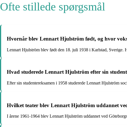
Ofte stillede spørgsmål
Hvornår blev Lennart Hjulström født, og hvor vok
Lennart Hjulström blev født den 18. juli 1938 i Karlstad, Sverige.
Hvad studerede Lennart Hjulström efter sin studen
Efter sin studentereksamen i 1958 studerede Lennart Hjulström socio
Hvilket teater blev Lennart Hjulström uddannet ve
I årene 1961-1964 blev Lennart Hjulström uddannet ved Göteborgs 