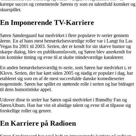
kæmpe succes og cementerede Sørens ry som en talentfuld komiker og
skuespiller.
En Imponerende TV-Karriere
Søren Søndergaard har medvirket i flere populære tv-serier gennem
årene. En af hans mest bemærkelsesværdige roller var i Langt fra Las
Vegas fra 2001 til 2003. Serien, der er kendt for sin skæve humor og
skarpe dialog, blev en publikumsfavorit, og Søren blev anerkendt for
sin komiske timing og evne til at skabe mindeværdige karakterer.
En anden bemærkelsesværdig tv-serie, som Søren har medvirket i, er
Klovn. Serien, der har kørt siden 2005 og stadig er populær i dag, har
etableret sig som en af de mest succesfulde danske komedieserier
nogensinde. Søren har spillet en støttende rolle i serien og har bidraget
til dens humoristiske appel.
Udover disse to serier har Søren også medvirket i Brøndby Fan og
SørenAlbum. Han har vist sit alsidige talent og evne til at tilpasse sig
forskellige roller og genrer.
En Karriere på Radioen