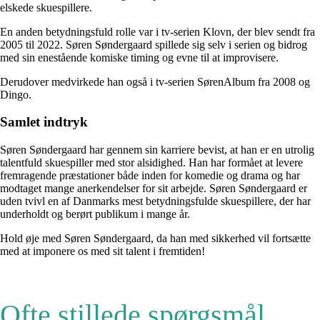
elskede skuespillere.
En anden betydningsfuld rolle var i tv-serien Klovn, der blev sendt fra
2005 til 2022. Søren Søndergaard spillede sig selv i serien og bidrog
med sin enestående komiske timing og evne til at improvisere.
Derudover medvirkede han også i tv-serien SørenAlbum fra 2008 og
Dingo.
Samlet indtryk
Søren Søndergaard har gennem sin karriere bevist, at han er en utrolig
talentfuld skuespiller med stor alsidighed. Han har formået at levere
fremragende præstationer både inden for komedie og drama og har
modtaget mange anerkendelser for sit arbejde. Søren Søndergaard er
uden tvivl en af Danmarks mest betydningsfulde skuespillere, der har
underholdt og berørt publikum i mange år.
Hold øje med Søren Søndergaard, da han med sikkerhed vil fortsætte
med at imponere os med sit talent i fremtiden!
Ofte stillede spørgsmål