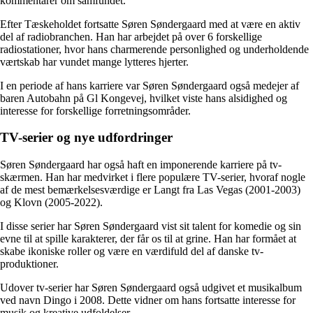
kommentarer om samfundet.
Efter Tæskeholdet fortsatte Søren Søndergaard med at være en aktiv
del af radiobranchen. Han har arbejdet på over 6 forskellige
radiostationer, hvor hans charmerende personlighed og underholdende
værtskab har vundet mange lytteres hjerter.
I en periode af hans karriere var Søren Søndergaard også medejer af
baren Autobahn på Gl Kongevej, hvilket viste hans alsidighed og
interesse for forskellige forretningsområder.
TV-serier og nye udfordringer
Søren Søndergaard har også haft en imponerende karriere på tv-
skærmen. Han har medvirket i flere populære TV-serier, hvoraf nogle
af de mest bemærkelsesværdige er Langt fra Las Vegas (2001-2003)
og Klovn (2005-2022).
I disse serier har Søren Søndergaard vist sit talent for komedie og sin
evne til at spille karakterer, der får os til at grine. Han har formået at
skabe ikoniske roller og være en værdifuld del af danske tv-
produktioner.
Udover tv-serier har Søren Søndergaard også udgivet et musikalbum
ved navn Dingo i 2008. Dette vidner om hans fortsatte interesse for
musik og kreative udfoldelser.