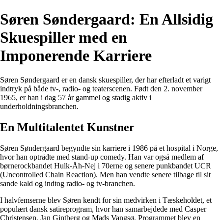
Søren Søndergaard: En Allsidig
Skuespiller med en
Imponerende Karriere
Søren Søndergaard er en dansk skuespiller, der har efterladt et varigt
indtryk på både tv-, radio- og teaterscenen. Født den 2. november
1965, er han i dag 57 år gammel og stadig aktiv i
underholdningsbranchen.
En Multitalentet Kunstner
Søren Søndergaard begyndte sin karriere i 1986 på et hospital i Norge,
hvor han optrådte med stand-up comedy. Han var også medlem af
børnerockbandet Hulk-Åh-Nej i 70erne og senere punkbandet UCR
(Uncontrolled Chain Reaction). Men han vendte senere tilbage til sit
sande kald og indtog radio- og tv-branchen.
I halvfemserne blev Søren kendt for sin medvirken i Tæskeholdet, et
populært dansk satireprogram, hvor han samarbejdede med Casper
Christensen, Jan Gintberg og Mads Vangsø. Programmet blev en