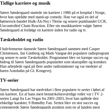
Tidlige karriere og musik
Søren Søndergaard startede sin karriere i 1986 på et hospital i Norge,
hvor han optrådte med stand-up comedy. Han var også en del af
børnerock-bandet Hulk-Åh-Nej i 70erne og senere punkbandet UCR,
Uncontrolled Chain Reaction. Efter sin musikkarriere valgte Søren
Søndergaard at forfølge en karriere inden for radio og tv.
Tæskeholdet og radio
I halvfemserne dannede Søren Søndergaard sammen med Casper
Christensen, Jan Gintberg og Mads Vangsø det populære radioprogram
og senere tv-serie Tæskeholdet. Programmet blev en kæmpe succes og
bidrog til Søren Søndergaards popularitet som skuespiller og komiker.
Han arbejdede også på flere andre radiostationer og var medejer af
baren Autobahn på Gl. Kongevej.
TV-serier
Søren Søndergaard har medvirket i flere populære tv-serier i løbet af
sin karriere. En af hans mest bemærkelsesværdige roller var i TV 2-
serien Langt fra Las Vegas fra 2001-2003, hvor han spillede den
elskelige karakter, 9 Brøndby Fan. Serien blev en stor succes og
cementerede Søren Søndergaards position som en af landets mest