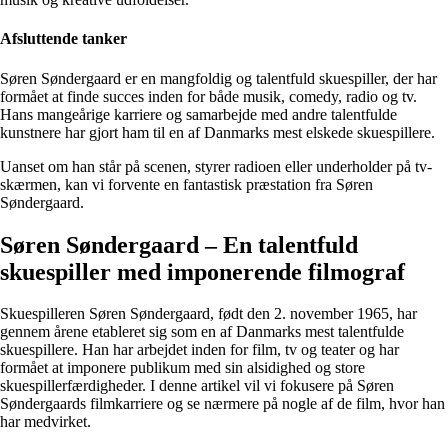
Afsluttende tanker
Søren Søndergaard er en mangfoldig og talentfuld skuespiller, der har
formået at finde succes inden for både musik, comedy, radio og tv.
Hans mangeårige karriere og samarbejde med andre talentfulde
kunstnere har gjort ham til en af Danmarks mest elskede skuespillere.
Uanset om han står på scenen, styrer radioen eller underholder på tv-
skærmen, kan vi forvente en fantastisk præstation fra Søren
Søndergaard.
Søren Søndergaard – En talentfuld
skuespiller med imponerende filmograf
Skuespilleren Søren Søndergaard, født den 2. november 1965, har
gennem årene etableret sig som en af Danmarks mest talentfulde
skuespillere. Han har arbejdet inden for film, tv og teater og har
formået at imponere publikum med sin alsidighed og store
skuespillerfærdigheder. I denne artikel vil vi fokusere på Søren
Søndergaards filmkarriere og se nærmere på nogle af de film, hvor han
har medvirket.