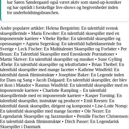
har Søren Søndergaard også været aktiv som stand-up-komiker
og har optrådt i forskellige live-shows og begivenheder inden
for underholdningsbranchen.
Andre populære artikler:
Helena Bergström: En talentfuld svensk
skuespillerinde
•
Maria Erwolter: En talentfuld skuespiller med en
imponerende karriere
•
Vibeke Bjelke: En talentfuld skuespiller og
operasanger
•
Agneta Segerskog: En talentfuld balletdanserinde fra
Sverige
•
Leck Fischer: En Multitalentet Skuespiller og Forfatter
•
Per
Bruun: En Talentfuld Skuespiller med Enestående Præstationer
•
Martin Skriver: En talentfuld skuespiller og musiker
•
Sune Gylling
Æbelø: En talentfuld skuespiller og tekstforfatter
•
Brian Theibel: En
talentfuld skuespiller med mange facetter
•
Kathrine Windfeld: En
talentfuld dansk filminstruktør
•
Josephine Baker: En Legende inden
for Dans og Sang
•
Jacob Dalgaard: En talentfuld skuespiller, der blev
et ikon i Matador
•
Rasmus Windfeld: En talentfuld skuespiller med en
imponerende karriere
•
Charlotte Rampling – En talentfuld
skuespillerinde med en imponerende karriere
•
Kasper Torsting: En
talentfuld skuespiller, instruktør og producer
•
Emil Reesen: En
talentfuld dansk skuespiller, dirigent og komponist
•
Lise-Lotte Norup:
En talentfuld skuespiller med mange facetter
•
Ole Nezer: En
Legendarisk Skuespiller og Jazzmusiker
•
Pernille Fischer Christensen:
En talentfuld dansk filminstruktør
•
Dirch Passer: En Legendarisk
Skuespiller i Danmark