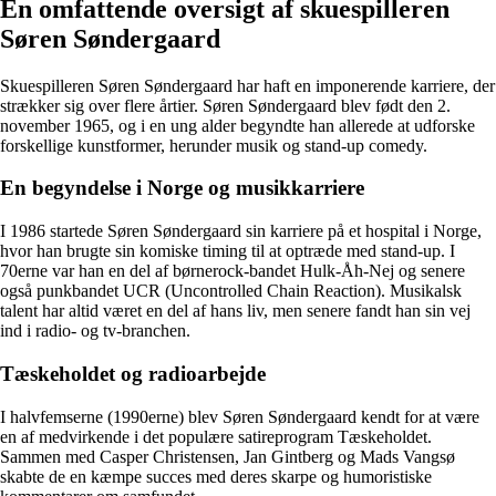
En omfattende oversigt af skuespilleren
Søren Søndergaard
Skuespilleren Søren Søndergaard har haft en imponerende karriere, der
strækker sig over flere årtier. Søren Søndergaard blev født den 2.
november 1965, og i en ung alder begyndte han allerede at udforske
forskellige kunstformer, herunder musik og stand-up comedy.
En begyndelse i Norge og musikkarriere
I 1986 startede Søren Søndergaard sin karriere på et hospital i Norge,
hvor han brugte sin komiske timing til at optræde med stand-up. I
70erne var han en del af børnerock-bandet Hulk-Åh-Nej og senere
også punkbandet UCR (Uncontrolled Chain Reaction). Musikalsk
talent har altid været en del af hans liv, men senere fandt han sin vej
ind i radio- og tv-branchen.
Tæskeholdet og radioarbejde
I halvfemserne (1990erne) blev Søren Søndergaard kendt for at være
en af medvirkende i det populære satireprogram Tæskeholdet.
Sammen med Casper Christensen, Jan Gintberg og Mads Vangsø
skabte de en kæmpe succes med deres skarpe og humoristiske