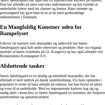
Søren Søndergaard har også haft en imponerende karriere på radioen.
Han har arbejdet på mere end seks radiostationer og har formået at
underholde lyttere med sin charme og humor. Hans stemme og
personlighed har gjort ham til en af de mest genkendelige
radiostemmer i Danmark.
En Mangfoldig Kunstner uden for
Rampelyset
Udover sin karriere som skuespiller og radiovært har Søren
Søndergaard også haft andre interesser og projekter. Han var engang
medejer af baren Autobahn på Gl. Kongevej og har også arbejdet ved
Restaurations Kompagniet A/S.
Afsluttende tanker
Søren Søndergaard er en alsidig og talentfuld skuespiller, der har
efterladt et stort indtryk på dansk underholdning. Fra hans optræden i
populære tv-serier til hans arbejde på radioen, har han bevist sit talent
og evne til at underholde. Med en imponerende karriere bag sig og
stadig aktiv i branchen, er Søren Søndergaard en kunstner, der fortjener
anerkendelse og opmærksomhed.