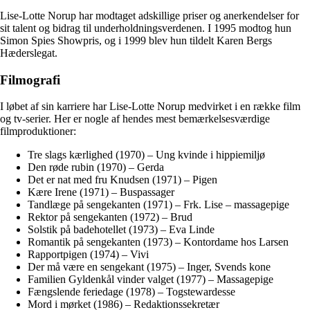
Lise-Lotte Norup har modtaget adskillige priser og anerkendelser for
sit talent og bidrag til underholdningsverdenen. I 1995 modtog hun
Simon Spies Showpris, og i 1999 blev hun tildelt Karen Bergs
Hæderslegat.
Filmografi
I løbet af sin karriere har Lise-Lotte Norup medvirket i en række film
og tv-serier. Her er nogle af hendes mest bemærkelsesværdige
filmproduktioner:
Tre slags kærlighed (1970) – Ung kvinde i hippiemiljø
Den røde rubin (1970) – Gerda
Det er nat med fru Knudsen (1971) – Pigen
Kære Irene (1971) – Buspassager
Tandlæge på sengekanten (1971) – Frk. Lise – massagepige
Rektor på sengekanten (1972) – Brud
Solstik på badehotellet (1973) – Eva Linde
Romantik på sengekanten (1973) – Kontordame hos Larsen
Rapportpigen (1974) – Vivi
Der må være en sengekant (1975) – Inger, Svends kone
Familien Gyldenkål vinder valget (1977) – Massagepige
Fængslende feriedage (1978) – Togstewardesse
Mord i mørket (1986) – Redaktionssekretær