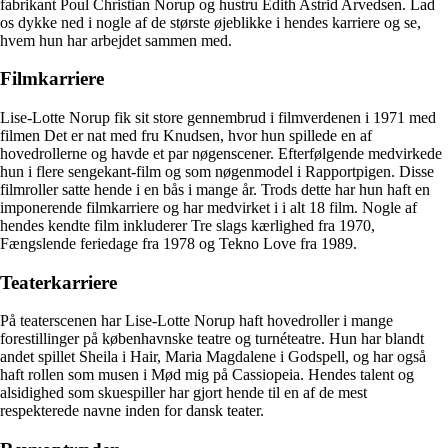
fabrikant Poul Christian Norup og hustru Edith Astrid Arvedsen. Lad
os dykke ned i nogle af de største øjeblikke i hendes karriere og se,
hvem hun har arbejdet sammen med.
Filmkarriere
Lise-Lotte Norup fik sit store gennembrud i filmverdenen i 1971 med
filmen Det er nat med fru Knudsen, hvor hun spillede en af
hovedrollerne og havde et par nøgenscener. Efterfølgende medvirkede
hun i flere sengekant-film og som nøgenmodel i Rapportpigen. Disse
filmroller satte hende i en bås i mange år. Trods dette har hun haft en
imponerende filmkarriere og har medvirket i i alt 18 film. Nogle af
hendes kendte film inkluderer Tre slags kærlighed fra 1970,
Fængslende feriedage fra 1978 og Tekno Love fra 1989.
Teaterkarriere
På teaterscenen har Lise-Lotte Norup haft hovedroller i mange
forestillinger på københavnske teatre og turnéteatre. Hun har blandt
andet spillet Sheila i Hair, Maria Magdalene i Godspell, og har også
haft rollen som musen i Mød mig på Cassiopeia. Hendes talent og
alsidighed som skuespiller har gjort hende til en af de mest
respekterede navne inden for dansk teater.