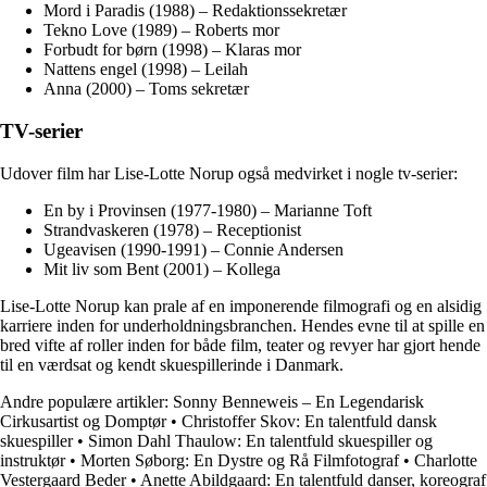
Mord i Paradis (1988) – Redaktionssekretær
Tekno Love (1989) – Roberts mor
Forbudt for børn (1998) – Klaras mor
Nattens engel (1998) – Leilah
Anna (2000) – Toms sekretær
TV-serier
Udover film har Lise-Lotte Norup også medvirket i nogle tv-serier:
En by i Provinsen (1977-1980) – Marianne Toft
Strandvaskeren (1978) – Receptionist
Ugeavisen (1990-1991) – Connie Andersen
Mit liv som Bent (2001) – Kollega
Lise-Lotte Norup kan prale af en imponerende filmografi og en alsidig
karriere inden for underholdningsbranchen. Hendes evne til at spille en
bred vifte af roller inden for både film, teater og revyer har gjort hende
til en værdsat og kendt skuespillerinde i Danmark.
Andre populære artikler:
Sonny Benneweis – En Legendarisk
Cirkusartist og Domptør
•
Christoffer Skov: En talentfuld dansk
skuespiller
•
Simon Dahl Thaulow: En talentfuld skuespiller og
instruktør
•
Morten Søborg: En Dystre og Rå Filmfotograf
•
Charlotte
Vestergaard Beder
•
Anette Abildgaard: En talentfuld danser, koreograf