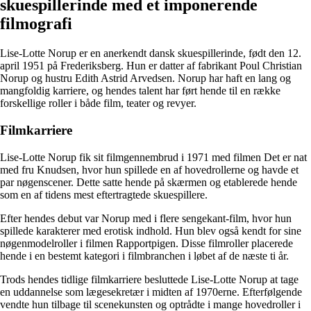
skuespillerinde med et imponerende
filmografi
Lise-Lotte Norup er en anerkendt dansk skuespillerinde, født den 12.
april 1951 på Frederiksberg. Hun er datter af fabrikant Poul Christian
Norup og hustru Edith Astrid Arvedsen. Norup har haft en lang og
mangfoldig karriere, og hendes talent har ført hende til en række
forskellige roller i både film, teater og revyer.
Filmkarriere
Lise-Lotte Norup fik sit filmgennembrud i 1971 med filmen Det er nat
med fru Knudsen, hvor hun spillede en af hovedrollerne og havde et
par nøgenscener. Dette satte hende på skærmen og etablerede hende
som en af ​​tidens mest eftertragtede skuespillere.
Efter hendes debut var Norup med i flere sengekant-film, hvor hun
spillede karakterer med erotisk indhold. Hun blev også kendt for sine
nøgenmodelroller i filmen Rapportpigen. Disse filmroller placerede
hende i en bestemt kategori i filmbranchen i løbet af de næste ti år.
Trods hendes tidlige filmkarriere besluttede Lise-Lotte Norup at tage
en uddannelse som lægesekretær i midten af 1970erne. Efterfølgende
vendte hun tilbage til scenekunsten og optrådte i mange hovedroller i