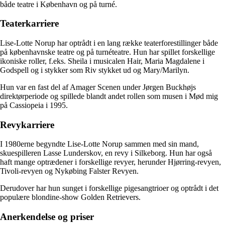
både teatre i København og på turné.
Teaterkarriere
Lise-Lotte Norup har optrådt i en lang række teaterforestillinger både
på københavnske teatre og på turnéteatre. Hun har spillet forskellige
ikoniske roller, f.eks. Sheila i musicalen Hair, Maria Magdalene i
Godspell og i stykker som Riv stykket ud og Mary/Marilyn.
Hun var en fast del af Amager Scenen under Jørgen Buckhøjs
direktørperiode og spillede blandt andet rollen som musen i Mød mig
på Cassiopeia i 1995.
Revykarriere
I 1980erne begyndte Lise-Lotte Norup sammen med sin mand,
skuespilleren Lasse Lunderskov, en revy i Silkeborg. Hun har også
haft mange optrædener i forskellige revyer, herunder Hjørring-revyen,
Tivoli-revyen og Nykøbing Falster Revyen.
Derudover har hun sunget i forskellige pigesangtrioer og optrådt i det
populære blondine-show Golden Retrievers.
Anerkendelse og priser