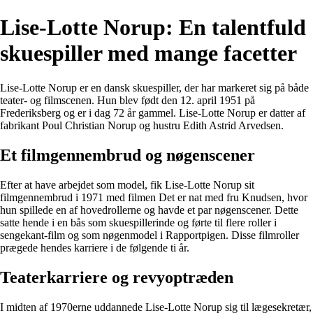
Lise-Lotte Norup: En talentfuld
skuespiller med mange facetter
Lise-Lotte Norup er en dansk skuespiller, der har markeret sig på både
teater- og filmscenen. Hun blev født den 12. april 1951 på
Frederiksberg og er i dag 72 år gammel. Lise-Lotte Norup er datter af
fabrikant Poul Christian Norup og hustru Edith Astrid Arvedsen.
Et filmgennembrud og nøgenscener
Efter at have arbejdet som model, fik Lise-Lotte Norup sit
filmgennembrud i 1971 med filmen Det er nat med fru Knudsen, hvor
hun spillede en af hovedrollerne og havde et par nøgenscener. Dette
satte hende i en bås som skuespillerinde og førte til flere roller i
sengekant-film og som nøgenmodel i Rapportpigen. Disse filmroller
prægede hendes karriere i de følgende ti år.
Teaterkarriere og revyoptræden
I midten af 1970erne uddannede Lise-Lotte Norup sig til lægesekretær,