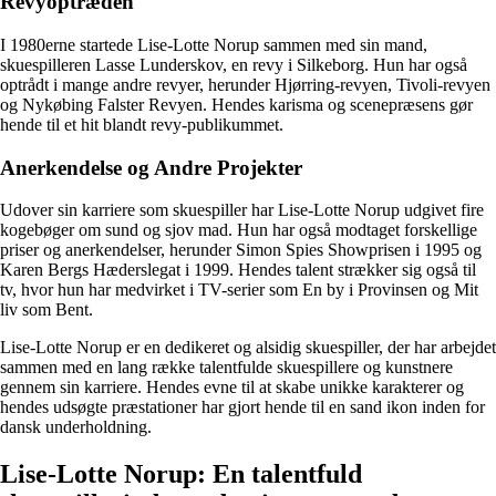
Revyoptræden
I 1980erne startede Lise-Lotte Norup sammen med sin mand,
skuespilleren Lasse Lunderskov, en revy i Silkeborg. Hun har også
optrådt i mange andre revyer, herunder Hjørring-revyen, Tivoli-revyen
og Nykøbing Falster Revyen. Hendes karisma og scenepræsens gør
hende til et hit blandt revy-publikummet.
Anerkendelse og Andre Projekter
Udover sin karriere som skuespiller har Lise-Lotte Norup udgivet fire
kogebøger om sund og sjov mad. Hun har også modtaget forskellige
priser og anerkendelser, herunder Simon Spies Showprisen i 1995 og
Karen Bergs Hæderslegat i 1999. Hendes talent strækker sig også til
tv, hvor hun har medvirket i TV-serier som En by i Provinsen og Mit
liv som Bent.
Lise-Lotte Norup er en dedikeret og alsidig skuespiller, der har arbejdet
sammen med en lang række talentfulde skuespillere og kunstnere
gennem sin karriere. Hendes evne til at skabe unikke karakterer og
hendes udsøgte præstationer har gjort hende til en sand ikon inden for
dansk underholdning.
Lise-Lotte Norup: En talentfuld