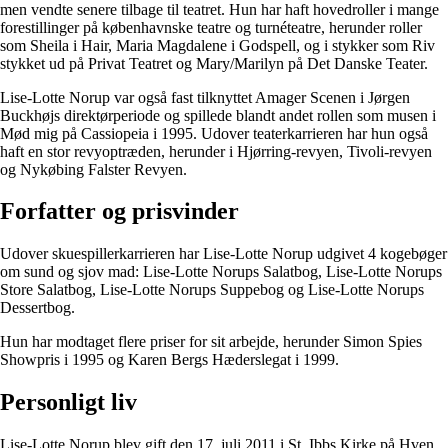
men vendte senere tilbage til teatret. Hun har haft hovedroller i mange
forestillinger på københavnske teatre og turnéteatre, herunder roller
som Sheila i Hair, Maria Magdalene i Godspell, og i stykker som Riv
stykket ud på Privat Teatret og Mary/Marilyn på Det Danske Teater.
Lise-Lotte Norup var også fast tilknyttet Amager Scenen i Jørgen
Buckhøjs direktørperiode og spillede blandt andet rollen som musen i
Mød mig på Cassiopeia i 1995. Udover teaterkarrieren har hun også
haft en stor revyoptræden, herunder i Hjørring-revyen, Tivoli-revyen
og Nykøbing Falster Revyen.
Forfatter og prisvinder
Udover skuespillerkarrieren har Lise-Lotte Norup udgivet 4 kogebøger
om sund og sjov mad: Lise-Lotte Norups Salatbog, Lise-Lotte Norups
Store Salatbog, Lise-Lotte Norups Suppebog og Lise-Lotte Norups
Dessertbog.
Hun har modtaget flere priser for sit arbejde, herunder Simon Spies
Showpris i 1995 og Karen Bergs Hæderslegat i 1999.
Personligt liv
Lise-Lotte Norup blev gift den 17. juli 2011 i St. Ibbs Kirke på Hven