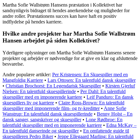
Martha Sofie Wallstrøm Hansens præstation i Kollektivet har
sandsynligvis bidraget til hendes anerkendelse og muligheder for
andre roller. Præstationens succes kan have haft en positiv
indflydelse på hendes karriere.
Hvilke andre projekter har Martha Sofie Wallstrøm
Hansen arbejdet på siden Kollektivet?
Yderligere oplysninger om Martha Sofie Wallstrøm Hansens senere
projekter og arbejder er nødvendige for at give en klar og afsluttende
besvarelse.
Andre populære artikler:
Per Kristensen: En Skuespiller med en
Mangfoldig Karriere
•
Lars Ottosen: En talentfuld dansk skuespiller
•
Christian Brochorst: En Legendarisk Skuespiller
•
Kirsten Gjerluf
Nielsen: En talentfuld skuespillerinde
•
Per Dahl: En talentfuld
skuespiller med en imponerende karriere
•
Leif Panduro: En dansk
skuespillers liv og karriere
•
Claire Ross-Brown: En talentfuld
skuespiller med imponerende film- og tv-kreditter
•
Anne Sofie
Wanstrup: En talentfuld dansk skuespillerinde
•
Benny Holst – En
dansk sanger, sangskriver og skuespiller
•
Lone Rødbroe: En
talentfuld skuespiller med en imponerende karriere
•
Edna McKay –
En talentfuld danserinde og skuespiller
•
En omfattende guide til
skuespilleren Pedro Biker
•
Jeppe Ellegaard Marling: En talentfuld