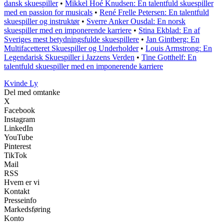
dansk skuespiller
•
Mikkel Hoé Knudsen: En talentfuld skuespiller
med en passion for musicals
•
René Frelle Petersen: En talentfuld
skuespiller og instruktør
•
Sverre Anker Ousdal: En norsk
skuespiller med en imponerende karriere
•
Stina Ekblad: En af
Sveriges mest betydningsfulde skuespillere
•
Jan Gintberg: En
Multifacetteret Skuespiller og Underholder
•
Louis Armstrong: En
Legendarisk Skuespiller i Jazzens Verden
•
Tine Gotthelf: En
talentfuld skuespiller med en imponerende karriere
Kvinde Ly
Del med omtanke
X
Facebook
Instagram
LinkedIn
YouTube
Pinterest
TikTok
Mail
RSS
Hvem er vi
Kontakt
Presseinfo
Markedsføring
Konto