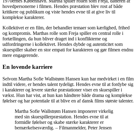
1970ernes København. Martha spiller rollen som Freja, datteren af
hovedpersonerne i filmen. Hendes præstation blev rost af både
kritikere og publikum og viste hendes evne til at give liv til
komplekse karakterer.
Kollektivet er en film, der behandler temaer som kærlighed, frihed
og kompromis. Marthas rolle som Freja spiller en central rolle i
fortællingen, da hun bliver draget ind i konflikterne og
udfordringerne i kollektivet. Hendes dybde og autenticitet som
skuespiller skaber en stor empati for karakteren og gør filmen endnu
mere engagerende.
En lovende karriere
Selvom Martha Sofie Wallstrøm Hansen kun har medvirket i en film
indtil videre, er hendes talent tydeligt. Hendes evne til at fordybe sig
i karakterer og levere stærke præstationer viser en skuespiller i
vækst. Hun har vist, at hun kan håndtere både drama og komplekse
følelser og har potentiale til at blive en af dansk films største talenter.
Martha Sofie Wallstrøm Hansen imponerer virkelig
med sin skuespillerpræstation. Hendes evne til at
formidle følelser og skabe stærke karakterer er
bemærkelsesværdig. – Filmanmelder, Peter Jensen