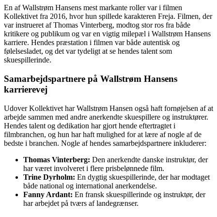
En af Wallstrøm Hansens mest markante roller var i filmen
Kollektivet fra 2016, hvor hun spillede karakteren Freja. Filmen, der
var instrueret af Thomas Vinterberg, modtog stor ros fra både
kritikere og publikum og var en vigtig milepæl i Wallstrøm Hansens
karriere. Hendes præstation i filmen var både autentisk og
følelsesladet, og det var tydeligt at se hendes talent som
skuespillerinde.
Samarbejdspartnere på Wallstrøm Hansens
karrierevej
Udover Kollektivet har Wallstrøm Hansen også haft fornøjelsen af at
arbejde sammen med andre anerkendte skuespillere og instruktører.
Hendes talent og dedikation har gjort hende eftertragtet i
filmbranchen, og hun har haft mulighed for at lære af nogle af de
bedste i branchen. Nogle af hendes samarbejdspartnere inkluderer:
Thomas Vinterberg:
Den anerkendte danske instruktør, der
har været involveret i flere prisbelønnede film.
Trine Dyrholm:
En dygtig skuespillerinde, der har modtaget
både national og international anerkendelse.
Fanny Ardant:
En fransk skuespillerinde og instruktør, der
har arbejdet på tværs af landegrænser.