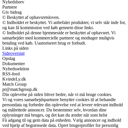
Nyhedsbrev
Partnere
Giv bidrag
© Beskyttet af ophavsretsloven.
© Indholdet er beskyttet. Vi anbefaler produkter, vi selv står inde for,
og kan få kommission ved køb gennem disse links.
© Indholdet på denne hjemmeside er beskyttet af ophavsret. Vi
samarbejder med kommercielle partnere og modtager muligvis
betaling ved køb. Uautoriseret brug er forbudt.
Links på siden
Sideoversigt
Opslag
Dokumenter
Nyhedssektion
RSS-feed
KvindeLy.dk
Match Group
pr@matchgroup.dk
Din oplevelse på siden bliver bedre, når vi må bruge cookies.
Vi og vores samarbejdspartnere benytter cookies til at behandle
persondata og forbedre din oplevelse ved at levere relevant indhold
og målrettede annoncer. Du bestemmer selv, hvordan dine
oplysninger må bruges, og det kan du ændre når som helst
Få adgang til og gem data på enheden. Vælg annoncer og indhold
ved hjælp af begrænsede data. Opret brugerprofiler for personlig