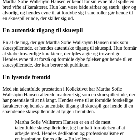
Martha Sofie Wallstrøm Hansen er kendt for sin evne til at spille en
bred vifte af karakterer. Hun kan være både sårbar og stærk, sjov og
alvorlig, og hendes evne til at fordybe sig i sine roller gør hende til
en skuespillerinde, der skiller sig ud.
En autentisk tilgang til skuespil
En af de ting, der gør Martha Sofie Wallstrøm Hansen unik som
skuespillerinde, er hendes autentiske tilgang til skuespil. Hun formår
at skabe troværdige karakterer, der føles ægte og troværdige.
Hendes evne til at forstå og formidle dybe følelser gør hende til en
skuespillerinde, der kan berøre sit publikum.
En lysende fremtid
Med sin talentfulde præstation i Kollektivet har Martha Sofie
Wallstrøm Hansen allerede markeret sig som en skuespillerinde, der
har potentiale til at nå langt. Hendes evne til at formidle forskellige
karakterer og hendes autentiske tilgang til skuespil gør hende til en
spændende skuespillerinde at følge i fremtiden.
Martha Sofie Wallstrøm Hansen er en af de mest
talentfulde skuespillerinder, jeg har haft fornøjelsen af at
arbejde med. Hendes dedikation og professionalisme er
en inspiration for os alle. – En kollega