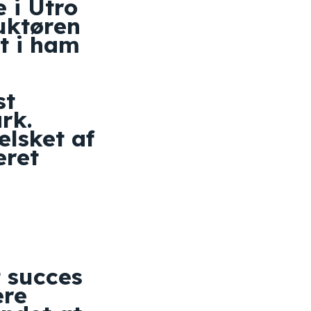
e i Utro
uktøren
t i ham
st
rk.
elsket af
eret
 succes
ere