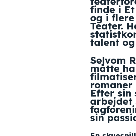
teaterfor
finde i E
og i fler
Teater. H
statistko
talent og
Selvom Ro
måtte han
filmatise
romaner 
Efter sin
arbejdet
fagforeni
sin passi
En skuespill