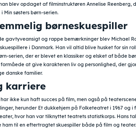
 han blev opdaget af filminstruktøren Annelise Reenberg, 
n i Min søsters børn-serien.
lemmelig børneskuespiller
de gavtyveansigt og rappe bemærkninger blev Michael R
kuespillere i Danmark. Han vil altid blive husket for sin ro
børn-serien, der er blevet en klassiker og elsket af både bø
formåede at give karakteren liv og personlighed, der gjor
e danske familier.
g karriere
har ikke kun haft succes på film, men også på teatersce
illinger, herunder Et dukkehjem på Folketeatret i 1967 og i fl
ater, hvor han var tilknyttet teatrets statistkorps. Hans t
de ham til en eftertragtet skuespiller både på film og teater.