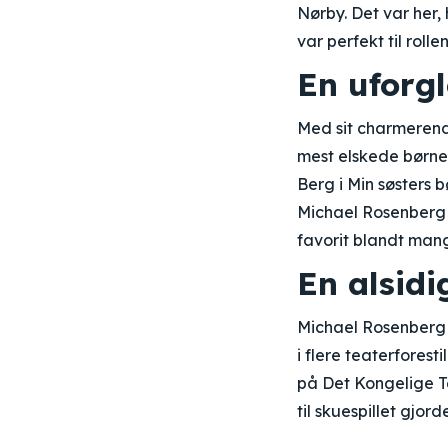
Nørby. Det var her,
var perfekt til rolle
En uforg
Med sit charmeren
mest elskede børnes
Berg i Min søsters 
Michael Rosenberg 
favorit blandt mang
En alsidi
Michael Rosenberg 
i flere teaterforest
på Det Kongelige Te
til skuespillet gjor