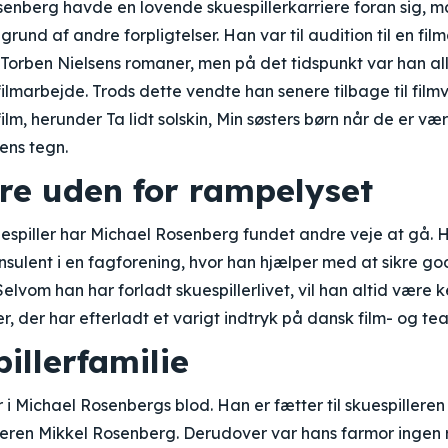
enberg havde en lovende skuespillerkarriere foran sig, 
rund af andre forpligtelser. Han var til audition til en film
 Torben Nielsens romaner, men på det tidspunkt var han al
l filmarbejde. Trods dette vendte han senere tilbage til fi
ilm, herunder Ta lidt solskin, Min søsters børn når de er væ
ens tegn.
ere uden for rampelyset
kuespiller har Michael Rosenberg fundet andre veje at gå.
sulent i en fagforening, hvor han hjælper med at sikre g
lvom han har forladt skuespillerlivet, vil han altid være 
er, der har efterladt et varigt indtryk på dansk film- og tea
illerfamilie
er i Michael Rosenbergs blod. Han er fætter til skuespiller
lleren Mikkel Rosenberg. Derudover var hans farmor ingen