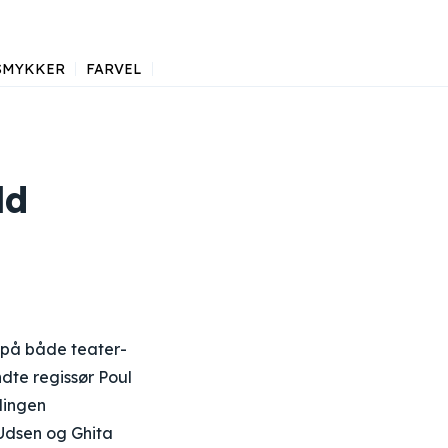
SMYKKER
FARVEL
ld
k på både teater-
dte regissør Poul
llingen
Udsen og Ghita