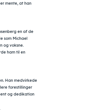
der mente, at han
osenberg en af de
lle som Michael
rn og voksne.
de ham til en
nen. Han medvirkede
ere forestillinger
alent og dedikation