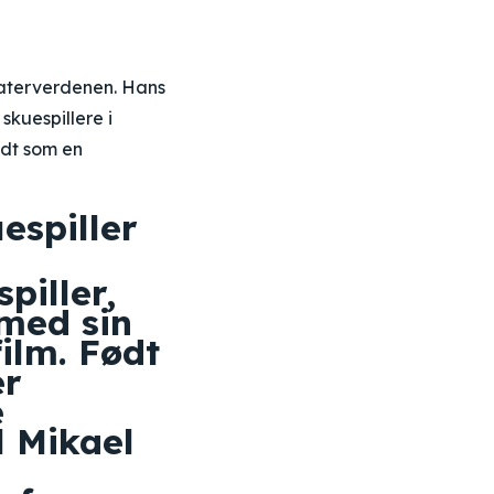
teaterverdenen. Hans
skuespillere i
ndt som en
espiller
piller,
med sin
film. Født
er
e
l Mikael