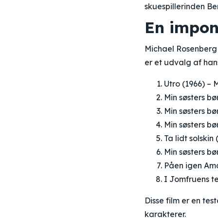
skuespillerinden Be
En impon
Michael Rosenberg h
er et udvalg af han
Utro (1966) – 
Min søsters bø
Min søsters bø
Min søsters bø
Ta lidt solskin
Min søsters bø
Påen igen Ama
I Jomfruens t
Disse film er en te
karakterer.