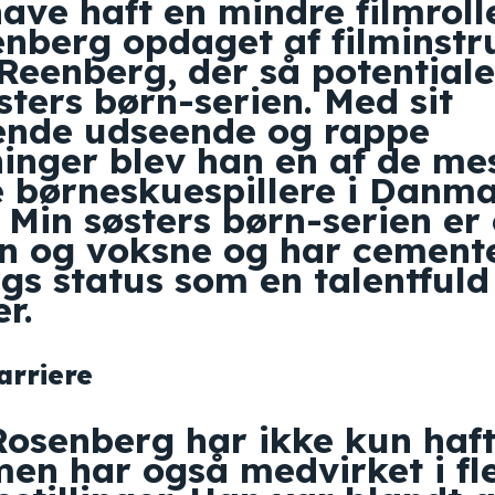
have haft en mindre filmroll
enberg opdaget af filminstr
Reenberg, der så potentiale
østers børn-serien. Med sit
nde udseende og rappe
nger blev han en af de me
 børneskuespillere i Danma
 Min søsters børn-serien er 
n og voksne og har cement
gs status som en talentfuld
r.
arriere
Rosenberg har ikke kun haft
men har også medvirket i fl