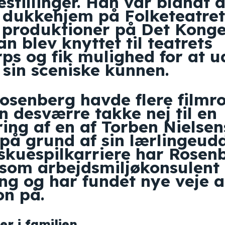
estillinger. Han var blandt 
t dukkehjem på Folketeatret
e produktioner på Det Konge
an blev knyttet til teatrets
rps og fik mulighed for at ud
 sin sceniske kunnen.
senberg havde flere filmrol
 desværre takke nej til en
ring af en af Torben Nielsen
på grund af sin lærlingeud
 skuespilkarriere har Rosen
 som arbejdsmiljøkonsulent 
ng og har fundet nye veje a
on på.
er i familien