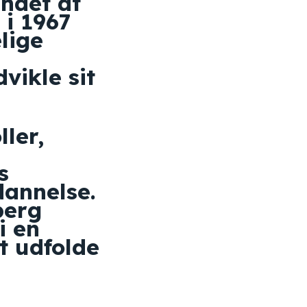
andet at
 i 1967
lige
vikle sit
ler,
s
dannelse.
berg
i en
t udfolde