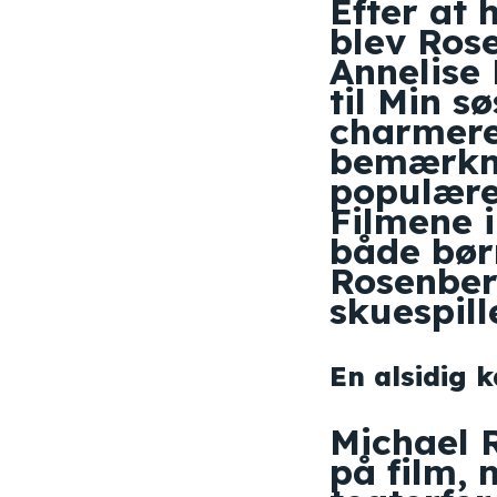
Efter at 
blev Ros
Annelise 
til Min s
charmere
bemærkni
populære
Filmene i
både bør
Rosenber
skuespille
En alsidig k
Michael 
på film, 