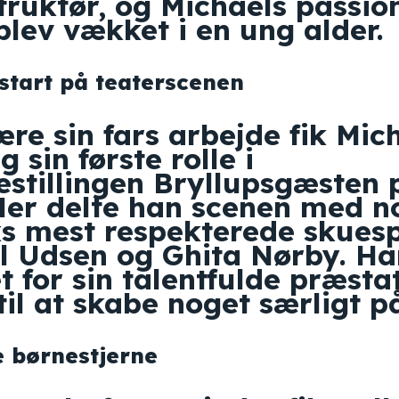
truktør, og Michaels passion
blev vækket i en ung alder.
start på teaterscenen
re sin fars arbejde fik Mic
 sin første rolle i
estillingen Bryllupsgæsten 
Her delte han scenen med n
 mest respekterede skuespi
l Udsen og Ghita Nørby. Ha
 for sin talentfulde præsta
il at skabe noget særligt p
 børnestjerne