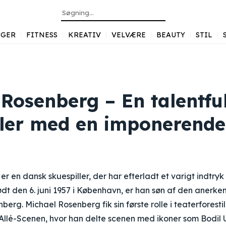
GER
FITNESS
KREATIV
VELVÆRE
BEAUTY
STIL
 Rosenberg – En talentfu
ller med en imponerende
r en dansk skuespiller, der har efterladt et varigt indtry
dt den 6. juni 1957 i København, er han søn af den anerken
erg. Michael Rosenberg fik sin første rolle i teaterforesti
Allé-Scenen, hvor han delte scenen med ikoner som Bodil 