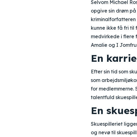
Selvom Michael Ros
opgive sin drøm på g
kriminalforfatteren
kunne ikke få fri ti
medvirkede i flere f
Amalie og I Jomfru
En karri
Efter sin tid som s
som arbejdsmiljøkon
for medlemmerne. Se
talentfuld skuespill
En skuesp
Skuespilleriet ligg
og nevø til skuespi