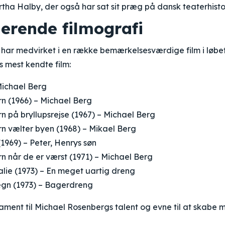
rtha Halby, der også har sat sit præg på dansk teaterhisto
erende filmografi
ar medvirket i en række bemærkelsesværdige film i løbet 
s mest kendte film:
Michael Berg
rn (1966) – Michael Berg
rn på bryllupsrejse (1967) – Michael Berg
rn vælter byen (1968) – Mikael Berg
 (1969) – Peter, Henrys søn
rn når de er værst (1971) – Michael Berg
lie (1973) – En meget uartig dreng
egn (1973) – Bagerdreng
stament til Michael Rosenbergs talent og evne til at skab