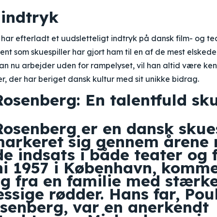
 indtryk
ar efterladt et uudsletteligt indtryk på dansk film- og 
t som skuespiller har gjort ham til en af de mest elskede 
n nu arbejder uden for rampelyset, vil han altid være ke
er, der har beriget dansk kultur med sit unikke bidrag.
osenberg: En talentfuld sku
osenberg er en dansk skues
markeret sig gennem årene 
de indsats i både teater og 
uni 1957 i København, komm
g fra en familie med stærk
sige rødder. Hans far, Pou
senberg, var en anerkendt