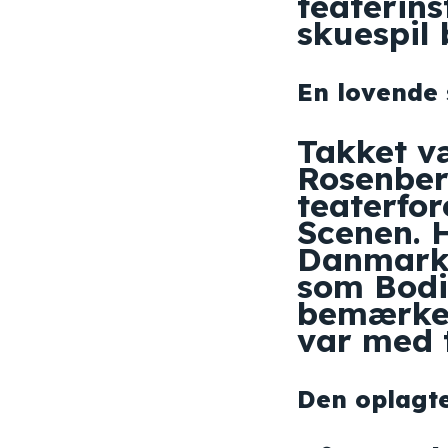
teaterins
skuespil 
En lovende 
Takket væ
Rosenberg
teaterfor
Scenen. 
Danmarks
som Bodi
bemærket
var med t
Den oplagte