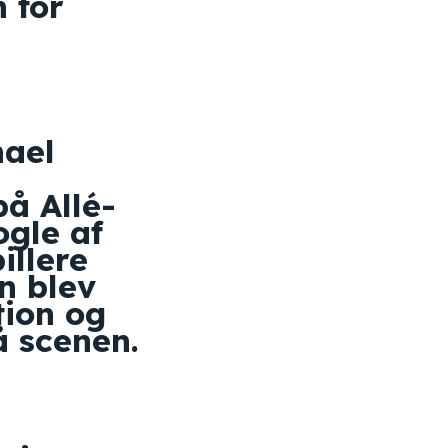
 for
hael
på Allé-
ogle af
llere
n blev
tion og
å scenen.