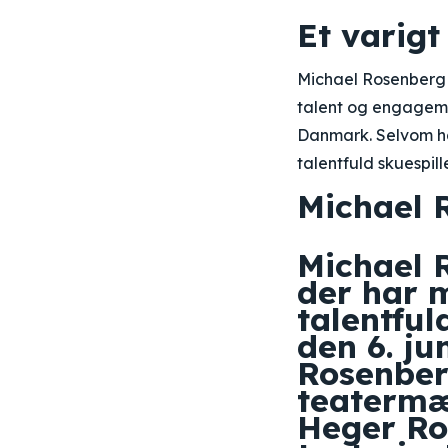
Et varigt
Michael Rosenberg h
talent og engagemen
Danmark. Selvom ha
talentfuld skuespill
Michael R
Michael R
der har 
talentful
den 6. j
Rosenber
teatermæs
Heger Ro