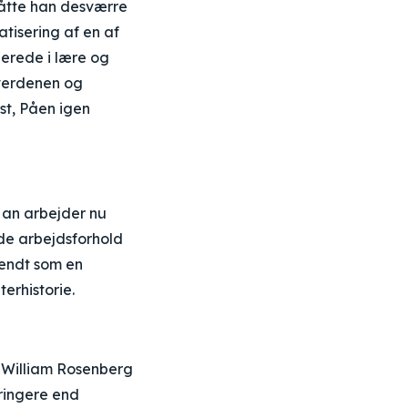
måtte han desværre
atisering af en af
lerede i lære og
lmverdenen og
rst, Påen igen
 Han arbejder nu
ode arbejdsforhold
kendt som en
terhistorie.
en William Rosenberg
 ringere end