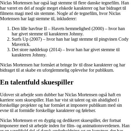
Niclas Mortensen har også lagt stemme til flere danske tegnefilm. Han
har været en del af nogle meget elskede karakterer og har bidraget til
filmens magi med sin stemme. Nogle af de tegnefilm, hvor Niclas
Mortensen har lagt stemme til, inkluderer:
Den lille havfrue II – Havets hemmelighed (2000) – hvor han
har givet stemme til karakteren Johnny.
Surfs Up (2007) – hvor han har lagt stemme til pingvinen Cody
Maverick.
Det store nøddekup (2014) – hvor han har givet stemme til
karakteren Johnny.
Niclas Mortensen har formået at bringe liv til disse karakterer og har
bidraget til at skabe en uforglemmelig oplevelse for publikum.
En talentfuld skuespiller
Udover sit arbejde som dubber har Niclas Mortensen også haft en
karriere som skuespiller. Han har vist sit talent og sin alsidighed i
forskellige projekter og har formået at imponere publikum med sin
evne til at formidle forskellige karakterer og følelser.
Niclas Mortensen er en dygtig og dedikeret skuespiller, der fortsat
imponerer med sit arbejde inden for film- og animationsverdenen. Han
er en værdifuld del af dansk underholdning og en kunstner, der har