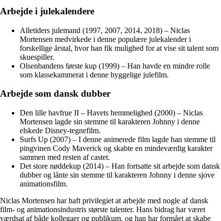
Arbejde i julekalendere
Alletiders julemand (1997, 2007, 2014, 2018) – Niclas
Mortensen medvirkede i denne populære julekalender i
forskellige årstal, hvor han fik mulighed for at vise sit talent som
skuespiller.
Olsenbandens første kup (1999) – Han havde en mindre rolle
som klassekammerat i denne hyggelige julefilm.
Arbejde som dansk dubber
Den lille havfrue II – Havets hemmelighed (2000) – Niclas
Mortensen lagde sin stemme til karakteren Johnny i denne
elskede Disney-tegnefilm.
Surfs Up (2007) – I denne animerede film lagde han stemme til
pingvinen Cody Maverick og skabte en mindeværdig karakter
sammen med resten af castet.
Det store nøddekup (2014) – Han fortsatte sit arbejde som dansk
dubber og lånte sin stemme til karakteren Johnny i denne sjove
animationsfilm.
Niclas Mortensen har haft privilegiet at arbejde med nogle af dansk
film- og animationsindustris største talenter. Hans bidrag har været
værdsat af både kollegaer og publikum, og han har formået at skabe