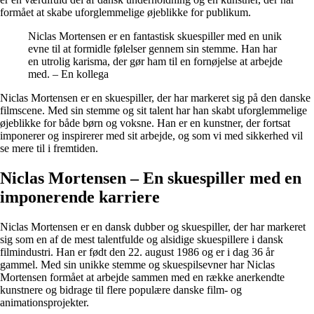
formået at skabe uforglemmelige øjeblikke for publikum.
Niclas Mortensen er en fantastisk skuespiller med en unik
evne til at formidle følelser gennem sin stemme. Han har
en utrolig karisma, der gør ham til en fornøjelse at arbejde
med. – En kollega
Niclas Mortensen er en skuespiller, der har markeret sig på den danske
filmscene. Med sin stemme og sit talent har han skabt uforglemmelige
øjeblikke for både børn og voksne. Han er en kunstner, der fortsat
imponerer og inspirerer med sit arbejde, og som vi med sikkerhed vil
se mere til i fremtiden.
Niclas Mortensen – En skuespiller med en
imponerende karriere
Niclas Mortensen er en dansk dubber og skuespiller, der har markeret
sig som en af de mest talentfulde og alsidige skuespillere i dansk
filmindustri. Han er født den 22. august 1986 og er i dag 36 år
gammel. Med sin unikke stemme og skuespilsevner har Niclas
Mortensen formået at arbejde sammen med en række anerkendte
kunstnere og bidrage til flere populære danske film- og
animationsprojekter.