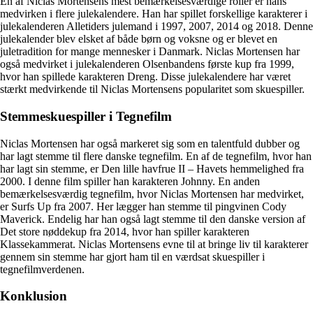
En af Niclas Mortensens mest bemærkelsesværdige roller er hans
medvirken i flere julekalendere. Han har spillet forskellige karakterer i
julekalenderen Alletiders julemand i 1997, 2007, 2014 og 2018. Denne
julekalender blev elsket af både børn og voksne og er blevet en
juletradition for mange mennesker i Danmark. Niclas Mortensen har
også medvirket i julekalenderen Olsenbandens første kup fra 1999,
hvor han spillede karakteren Dreng. Disse julekalendere har været
stærkt medvirkende til Niclas Mortensens popularitet som skuespiller.
Stemmeskuespiller i Tegnefilm
Niclas Mortensen har også markeret sig som en talentfuld dubber og
har lagt stemme til flere danske tegnefilm. En af de tegnefilm, hvor han
har lagt sin stemme, er Den lille havfrue II – Havets hemmelighed fra
2000. I denne film spiller han karakteren Johnny. En anden
bemærkelsesværdig tegnefilm, hvor Niclas Mortensen har medvirket,
er Surfs Up fra 2007. Her lægger han stemme til pingvinen Cody
Maverick. Endelig har han også lagt stemme til den danske version af
Det store nøddekup fra 2014, hvor han spiller karakteren
Klassekammerat. Niclas Mortensens evne til at bringe liv til karakterer
gennem sin stemme har gjort ham til en værdsat skuespiller i
tegnefilmverdenen.
Konklusion