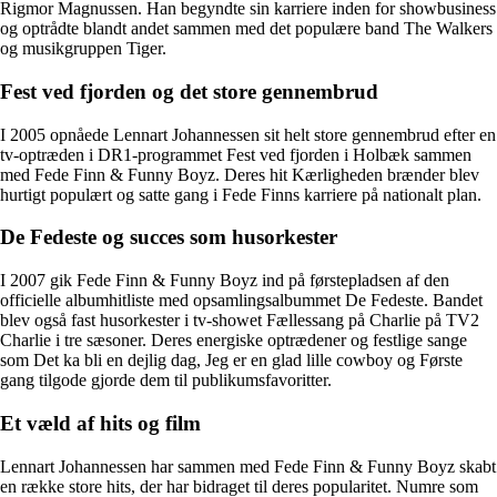
Rigmor Magnussen. Han begyndte sin karriere inden for showbusiness
og optrådte blandt andet sammen med det populære band The Walkers
og musikgruppen Tiger.
Fest ved fjorden og det store gennembrud
I 2005 opnåede Lennart Johannessen sit helt store gennembrud efter en
tv-optræden i DR1-programmet Fest ved fjorden i Holbæk sammen
med Fede Finn & Funny Boyz. Deres hit Kærligheden brænder blev
hurtigt populært og satte gang i Fede Finns karriere på nationalt plan.
De Fedeste og succes som husorkester
I 2007 gik Fede Finn & Funny Boyz ind på førstepladsen af den
officielle albumhitliste med opsamlingsalbummet De Fedeste. Bandet
blev også fast husorkester i tv-showet Fællessang på Charlie på TV2
Charlie i tre sæsoner. Deres energiske optrædener og festlige sange
som Det ka bli en dejlig dag, Jeg er en glad lille cowboy og Første
gang tilgode gjorde dem til publikumsfavoritter.
Et væld af hits og film
Lennart Johannessen har sammen med Fede Finn & Funny Boyz skabt
en række store hits, der har bidraget til deres popularitet. Numre som