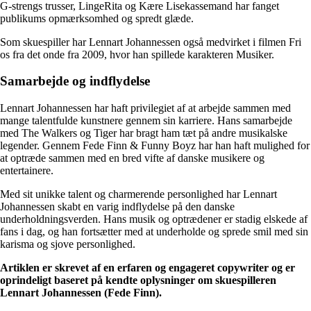
G-strengs trusser, LingeRita og Kære Lisekassemand har fanget
publikums opmærksomhed og spredt glæde.
Som skuespiller har Lennart Johannessen også medvirket i filmen Fri
os fra det onde fra 2009, hvor han spillede karakteren Musiker.
Samarbejde og indflydelse
Lennart Johannessen har haft privilegiet af at arbejde sammen med
mange talentfulde kunstnere gennem sin karriere. Hans samarbejde
med The Walkers og Tiger har bragt ham tæt på andre musikalske
legender. Gennem Fede Finn & Funny Boyz har han haft mulighed for
at optræde sammen med en bred vifte af danske musikere og
entertainere.
Med sit unikke talent og charmerende personlighed har Lennart
Johannessen skabt en varig indflydelse på den danske
underholdningsverden. Hans musik og optrædener er stadig elskede af
fans i dag, og han fortsætter med at underholde og sprede smil med sin
karisma og sjove personlighed.
Artiklen er skrevet af en erfaren og engageret copywriter og er
oprindeligt baseret på kendte oplysninger om skuespilleren
Lennart Johannessen (Fede Finn).