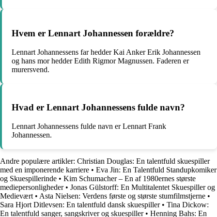
Hvem er Lennart Johannessen forældre?
Lennart Johannessens far hedder Kai Anker Erik Johannessen
og hans mor hedder Edith Rigmor Magnussen. Faderen er
murersvend.
Hvad er Lennart Johannessens fulde navn?
Lennart Johannessens fulde navn er Lennart Frank
Johannessen.
Andre populære artikler:
Christian Douglas: En talentfuld skuespiller
med en imponerende karriere
•
Eva Jin: En Talentfuld Standupkomiker
og Skuespillerinde
•
Kim Schumacher – En af 1980ernes største
mediepersonligheder
•
Jonas Gülstorff: En Multitalentet Skuespiller og
Medievært
•
Asta Nielsen: Verdens første og største stumfilmstjerne
•
Sara Hjort Ditlevsen: En talentfuld dansk skuespiller
•
Tina Dickow:
En talentfuld sanger, sangskriver og skuespiller
•
Henning Bahs: En