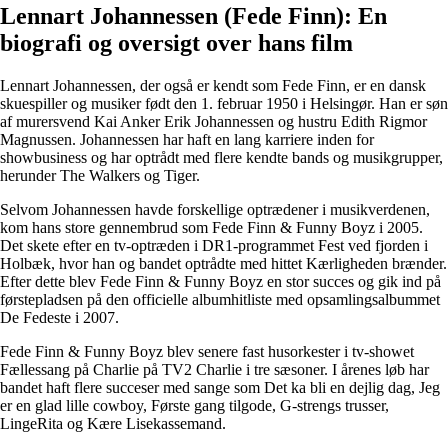
Lennart Johannessen (Fede Finn): En
biografi og oversigt over hans film
Lennart Johannessen, der også er kendt som Fede Finn, er en dansk
skuespiller og musiker født den 1. februar 1950 i Helsingør. Han er søn
af murersvend Kai Anker Erik Johannessen og hustru Edith Rigmor
Magnussen. Johannessen har haft en lang karriere inden for
showbusiness og har optrådt med flere kendte bands og musikgrupper,
herunder The Walkers og Tiger.
Selvom Johannessen havde forskellige optrædener i musikverdenen,
kom hans store gennembrud som Fede Finn & Funny Boyz i 2005.
Det skete efter en tv-optræden i DR1-programmet Fest ved fjorden i
Holbæk, hvor han og bandet optrådte med hittet Kærligheden brænder.
Efter dette blev Fede Finn & Funny Boyz en stor succes og gik ind på
førstepladsen på den officielle albumhitliste med opsamlingsalbummet
De Fedeste i 2007.
Fede Finn & Funny Boyz blev senere fast husorkester i tv-showet
Fællessang på Charlie på TV2 Charlie i tre sæsoner. I årenes løb har
bandet haft flere succeser med sange som Det ka bli en dejlig dag, Jeg
er en glad lille cowboy, Første gang tilgode, G-strengs trusser,
LingeRita og Kære Lisekassemand.