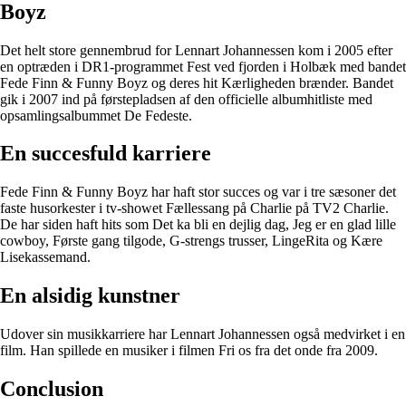
Boyz
Det helt store gennembrud for Lennart Johannessen kom i 2005 efter
en optræden i DR1-programmet Fest ved fjorden i Holbæk med bandet
Fede Finn & Funny Boyz og deres hit Kærligheden brænder. Bandet
gik i 2007 ind på førstepladsen af den officielle albumhitliste med
opsamlingsalbummet De Fedeste.
En succesfuld karriere
Fede Finn & Funny Boyz har haft stor succes og var i tre sæsoner det
faste husorkester i tv-showet Fællessang på Charlie på TV2 Charlie.
De har siden haft hits som Det ka bli en dejlig dag, Jeg er en glad lille
cowboy, Første gang tilgode, G-strengs trusser, LingeRita og Kære
Lisekassemand.
En alsidig kunstner
Udover sin musikkarriere har Lennart Johannessen også medvirket i en
film. Han spillede en musiker i filmen Fri os fra det onde fra 2009.
Conclusion