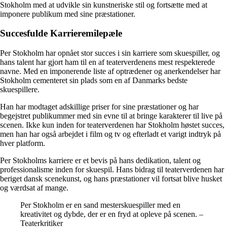
Stokholm med at udvikle sin kunstneriske stil og fortsætte med at
imponere publikum med sine præstationer.
Succesfulde Karrieremilepæle
Per Stokholm har opnået stor succes i sin karriere som skuespiller, og
hans talent har gjort ham til en af teaterverdenens mest respekterede
navne. Med en imponerende liste af optrædener og anerkendelser har
Stokholm cementeret sin plads som en af Danmarks bedste
skuespillere.
Han har modtaget adskillige priser for sine præstationer og har
begejstret publikummer med sin evne til at bringe karakterer til live på
scenen. Ikke kun inden for teaterverdenen har Stokholm høstet succes,
men han har også arbejdet i film og tv og efterladt et varigt indtryk på
hver platform.
Per Stokholms karriere er et bevis på hans dedikation, talent og
professionalisme inden for skuespil. Hans bidrag til teaterverdenen har
beriget dansk scenekunst, og hans præstationer vil fortsat blive husket
og værdsat af mange.
Per Stokholm er en sand mesterskuespiller med en
kreativitet og dybde, der er en fryd at opleve på scenen. –
Teaterkritiker