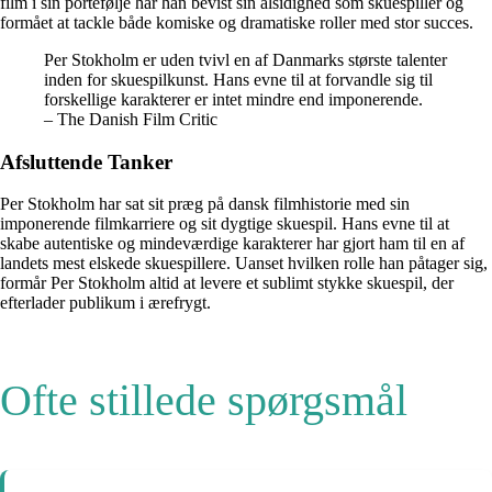
film i sin portefølje har han bevist sin alsidighed som skuespiller og
formået at tackle både komiske og dramatiske roller med stor succes.
Per Stokholm er uden tvivl en af Danmarks største talenter
inden for skuespilkunst. Hans evne til at forvandle sig til
forskellige karakterer er intet mindre end imponerende.
– The Danish Film Critic
Afsluttende Tanker
Per Stokholm har sat sit præg på dansk filmhistorie med sin
imponerende filmkarriere og sit dygtige skuespil. Hans evne til at
skabe autentiske og mindeværdige karakterer har gjort ham til en af
landets mest elskede skuespillere. Uanset hvilken rolle han påtager sig,
formår Per Stokholm altid at levere et sublimt stykke skuespil, der
efterlader publikum i ærefrygt.
Ofte stillede spørgsmål