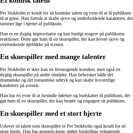
Et komisk talent
Per Stokholm er kendt for sit komiske talent og evne til at få publikum
til at grine. Han formår at skabe sjove og underholdende karakterer, der
rammer lige i hjertet af publikum.
Han er en dygtig improvisator og kan hurtigt reagere på publikums
reaktioner. Dette gør ham til en skuespiller, der kan levere sjove og
overraskende øjeblikke på scenen.
En skuespiller med mange talenter
Per Stokholm er ikke kun en fremragende komiker, men også en
dygtig skuespiller på andre områder. Han behersker både det
dramatiske og det romantiske udtryk og kan skabe troværdige
karakterer på scenen.
Han har en evne til at formidle følelser og budskaber til publikum, der
gør ham til en skuespiller, der kan berøre og engagere sit publikum.
En skuespiller med et stort hjerte
Udover sit talent som skuespiller er Per Stokholm også kendt for sit
store hjerte. Han har gennem årene støttet forskellige velgørende