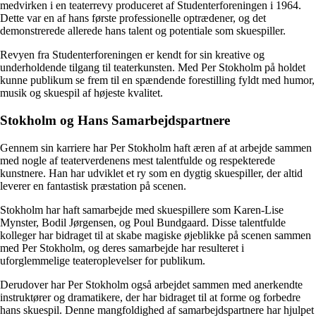
medvirken i en teaterrevy produceret af Studenterforeningen i 1964.
Dette var en af hans første professionelle optrædener, og det
demonstrerede allerede hans talent og potentiale som skuespiller.
Revyen fra Studenterforeningen er kendt for sin kreative og
underholdende tilgang til teaterkunsten. Med Per Stokholm på holdet
kunne publikum se frem til en spændende forestilling fyldt med humor,
musik og skuespil af højeste kvalitet.
Stokholm og Hans Samarbejdspartnere
Gennem sin karriere har Per Stokholm haft æren af at arbejde sammen
med nogle af teaterverdenens mest talentfulde og respekterede
kunstnere. Han har udviklet et ry som en dygtig skuespiller, der altid
leverer en fantastisk præstation på scenen.
Stokholm har haft samarbejde med skuespillere som Karen-Lise
Mynster, Bodil Jørgensen, og Poul Bundgaard. Disse talentfulde
kolleger har bidraget til at skabe magiske øjeblikke på scenen sammen
med Per Stokholm, og deres samarbejde har resulteret i
uforglemmelige teateroplevelser for publikum.
Derudover har Per Stokholm også arbejdet sammen med anerkendte
instruktører og dramatikere, der har bidraget til at forme og forbedre
hans skuespil. Denne mangfoldighed af samarbejdspartnere har hjulpet