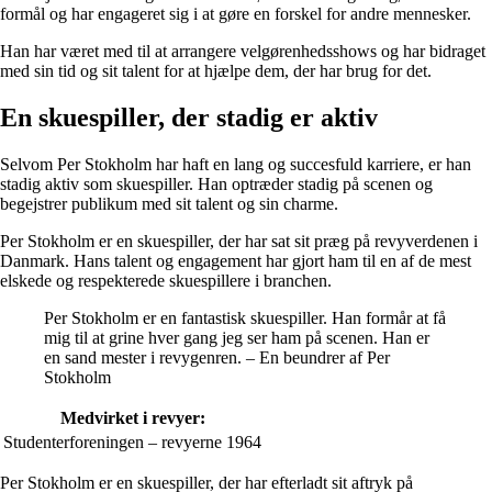
formål og har engageret sig i at gøre en forskel for andre mennesker.
Han har været med til at arrangere velgørenhedsshows og har bidraget
med sin tid og sit talent for at hjælpe dem, der har brug for det.
En skuespiller, der stadig er aktiv
Selvom Per Stokholm har haft en lang og succesfuld karriere, er han
stadig aktiv som skuespiller. Han optræder stadig på scenen og
begejstrer publikum med sit talent og sin charme.
Per Stokholm er en skuespiller, der har sat sit præg på revyverdenen i
Danmark. Hans talent og engagement har gjort ham til en af de mest
elskede og respekterede skuespillere i branchen.
Per Stokholm er en fantastisk skuespiller. Han formår at få
mig til at grine hver gang jeg ser ham på scenen. Han er
en sand mester i revygenren. – En beundrer af Per
Stokholm
Medvirket i revyer:
Studenterforeningen – revyerne 1964
Per Stokholm er en skuespiller, der har efterladt sit aftryk på