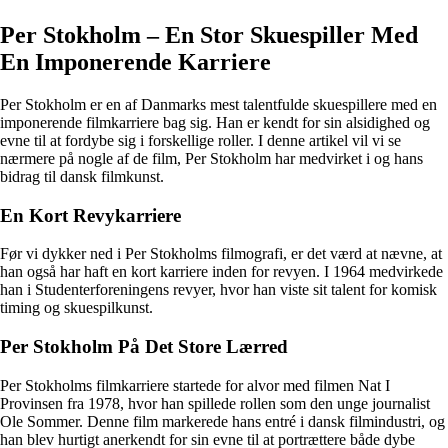
Per Stokholm – En Stor Skuespiller Med
En Imponerende Karriere
Per Stokholm er en af Danmarks mest talentfulde skuespillere med en
imponerende filmkarriere bag sig. Han er kendt for sin alsidighed og
evne til at fordybe sig i forskellige roller. I denne artikel vil vi se
nærmere på nogle af de film, Per Stokholm har medvirket i og hans
bidrag til dansk filmkunst.
En Kort Revykarriere
Før vi dykker ned i Per Stokholms filmografi, er det værd at nævne, at
han også har haft en kort karriere inden for revyen. I 1964 medvirkede
han i Studenterforeningens revyer, hvor han viste sit talent for komisk
timing og skuespilkunst.
Per Stokholm På Det Store Lærred
Per Stokholms filmkarriere startede for alvor med filmen Nat I
Provinsen fra 1978, hvor han spillede rollen som den unge journalist
Ole Sommer. Denne film markerede hans entré i dansk filmindustri, og
han blev hurtigt anerkendt for sin evne til at portrættere både dybe