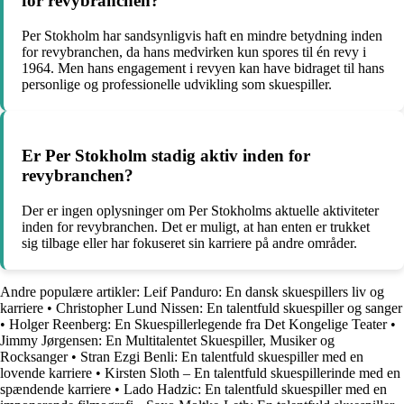
for revybranchen?
Per Stokholm har sandsynligvis haft en mindre betydning inden
for revybranchen, da hans medvirken kun spores til én revy i
1964. Men hans engagement i revyen kan have bidraget til hans
personlige og professionelle udvikling som skuespiller.
Er Per Stokholm stadig aktiv inden for
revybranchen?
Der er ingen oplysninger om Per Stokholms aktuelle aktiviteter
inden for revybranchen. Det er muligt, at han enten er trukket
sig tilbage eller har fokuseret sin karriere på andre områder.
Andre populære artikler:
Leif Panduro: En dansk skuespillers liv og
karriere
•
Christopher Lund Nissen: En talentfuld skuespiller og sanger
•
Holger Reenberg: En Skuespillerlegende fra Det Kongelige Teater
•
Jimmy Jørgensen: En Multitalentet Skuespiller, Musiker og
Rocksanger
•
Stran Ezgi Benli: En talentfuld skuespiller med en
lovende karriere
•
Kirsten Sloth – En talentfuld skuespillerinde med en
spændende karriere
•
Lado Hadzic: En talentfuld skuespiller med en