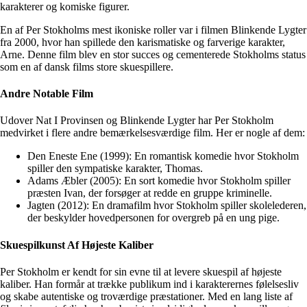
karakterer og komiske figurer.
En af Per Stokholms mest ikoniske roller var i filmen Blinkende Lygter
fra 2000, hvor han spillede den karismatiske og farverige karakter,
Arne. Denne film blev en stor succes og cementerede Stokholms status
som en af dansk films store skuespillere.
Andre Notable Film
Udover Nat I Provinsen og Blinkende Lygter har Per Stokholm
medvirket i flere andre bemærkelsesværdige film. Her er nogle af dem:
Den Eneste Ene (1999): En romantisk komedie hvor Stokholm
spiller den sympatiske karakter, Thomas.
Adams Æbler (2005): En sort komedie hvor Stokholm spiller
præsten Ivan, der forsøger at redde en gruppe kriminelle.
Jagten (2012): En dramafilm hvor Stokholm spiller skolelederen,
der beskylder hovedpersonen for overgreb på en ung pige.
Skuespilkunst Af Højeste Kaliber
Per Stokholm er kendt for sin evne til at levere skuespil af højeste
kaliber. Han formår at trække publikum ind i karakterernes følelsesliv
og skabe autentiske og troværdige præstationer. Med en lang liste af